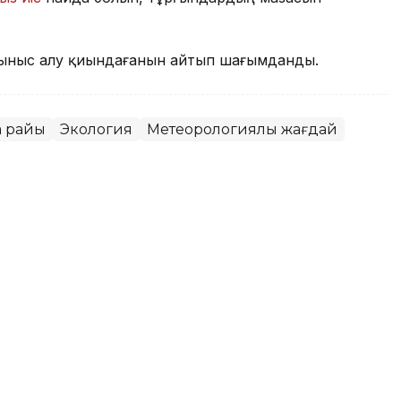
ыныс алу қиындағанын айтып шағымданды.
а райы
Экология
Метеорологиялық жағдай
қаласында ауа сапасы