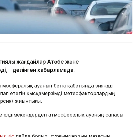
гиялық жағдайлар Ақтөбе және
ді, – делінген хабарламада.
атмосфералық ауаның беткі қабатында зиянды
пал ететін қысқамерзімді метеофакторлардың
ерсия) жиынтығы.
де елдімекендердегі атмосфералық ауаның сапасы
ыз иіс
пайда болып, тұрғындардың мазасын