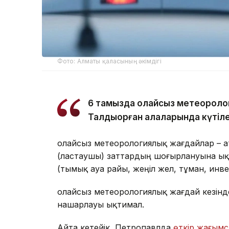
Фото: Алматы қаласының әкімдігі
6 тамызда қолайсыз метеороло
Талдықорған қалаларында күтіле
Қолайсыз метеорологиялық жағдайлар – 
(ластаушы) заттардың шоғырлануына ық
(тымық ауа райы, жеңіл жел, тұман, инв
Қолайсыз метеорологиялық жағдай кезін
нашарлауы ықтимал.
Айта кетейік, Петропавлда
өткір жағымс