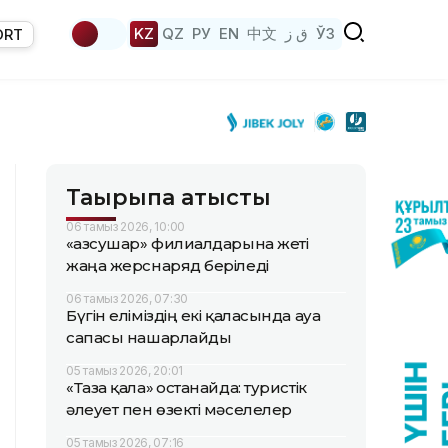
KZ
QZ
РУ
EN
中文
ق ز
ЎЗ
ORT
Тақырыпқа қатысты
06 тамыз 2026, 10:00
«Қазсушар» филиалдарына жеті
жаңа жерснаряд беріледі
06 тамыз 2026, 07:30
Бүгін еліміздің екі қаласында ауа
сапасы нашарлайды
05 тамыз 2026, 20:01
«Таза қала» Қостанайда: туристік
әлеует пен өзекті мәселелер
05 тамыз 2026, 07:16