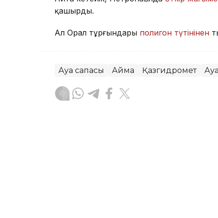
қашырды.
Ал Орал тұрғындары
полигон түтінінен
т
Ауа сапасы
Аймақ
Қазгидромет
Ау
Жасұлан Бақытбекұлы
Авторлар
07:16, 05 Тамыз 2026
Бүгін еліміздің бір ғана 