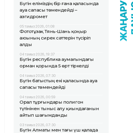
Бүгін еліміздің бір ғана қаласында
ауа сапасы төмендейді –
Қазгидромет
05 тамыз 2026, 01:08
Фототұзақ Тянь-Шань қоңыр
аюының сирек сәттерін түсіріп
алды
04 тамыз 2026, 19:37
Бүгін республика аумағындағы
орман қорында 5 өрт тіркелді
04 тамыз 2026, 07:30
Бүгін батыстың екі қаласында ауа
сапасы төмендейді
04 тамыз 2026, 00:59
Орал тұрғындары полигон
түтінінен тыныс алу қиындағанын
айтып шағымданды
03 тамыз 2026, 07:30
Бүгін Алматы мен тағы үш қалада