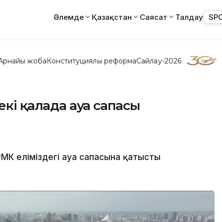
Әлемде
Қазақстан
Саясат
Талдау
SP
Арнайы жоба
Конституциялық реформа
Сайлау-2026
екі қалада ауа сапасы
МК еліміздегі ауа сапасына қатысты