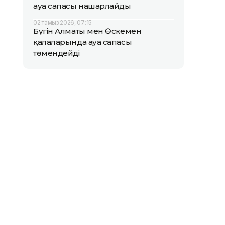
ауа сапасы нашарлайды
02 тамыз 2026, 07:15
Бүгін Алматы мен Өскемен
қалаларында ауа сапасы
төмендейді