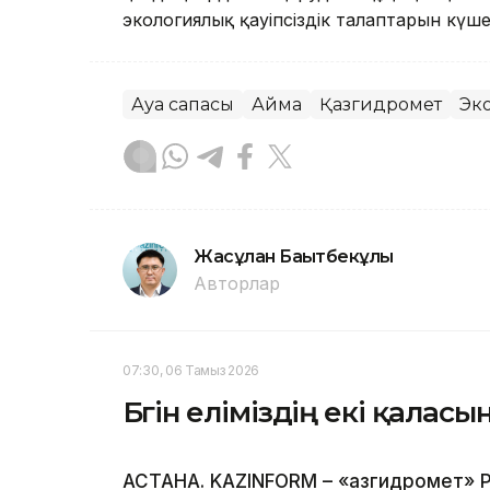
экологиялық қауіпсіздік талаптарын күше
Ауа сапасы
Аймақ
Қазгидромет
Эк
Жасұлан Бақытбекұлы
Авторлар
07:30, 06 Тамыз 2026
Бүгін еліміздің екі қала
АСТАНА. KAZINFORM – «Қазгидромет» Р