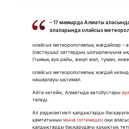
– 17 мамырда Алматы қаласында
қалаларында қолайсыз метеорол
Қолайсыз метеорологиялық жағдайлар – 
(ластаушы) заттардың шоғырлануына ық
(тымық ауа райы, жеңіл жел, тұман, инв
Қолайсыз метеорологиялық жағдай кезін
нашарлауы ықтимал.
Айта кетейік, Алматыда автобустары
ау
төледі.
Ал радиоактивті қалдықтарды басқаруға 
қамтитынын
мына сілтемеден
оқи аласыз
қалдықтарды басқарудағы құқықтық тетік