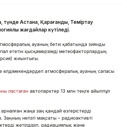
, түнде Астана, Қарағанды, Теміртау
огиялық жағдайлар күтіледі.
атмосфералық ауаның беткі қабатында зиянды
пал ететін қысқамерзімді метеофакторлардың
ерсия) жиынтығы.
де елдімекендердегі атмосфералық ауаның сапасы
аны ластаған
автопарктер 13 млн теңге айыппұл
арналған жаңа заң қандай өзгерістерді
. Заңның негізгі мақсаты – радиоактивті
терді жетілдіріп, радиациялық және