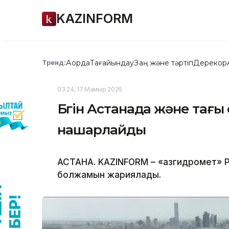
KAZINFORM
Ақорда
Тағайындау
Заң және тәртіп
Дерекқор
Тренд:
03:24, 17 Мамыр 2026
Бүгін Астанада және тағы 
нашарлайды
АСТАНА. KAZINFORM – «Қазгидромет» Р
болжамын жариялады.