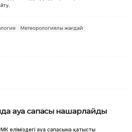
йту.
ология
Метеорологиялық жағдай
сында ауа сапасы нашарлайды
МК еліміздегі ауа сапасына қатысты