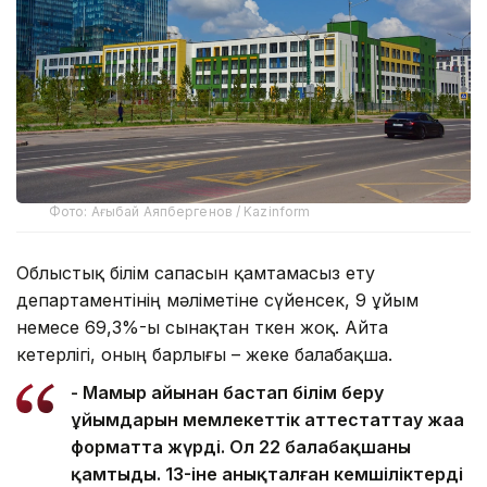
Фото: Ағыбай Аяпбергенов / Kazinform
Облыстық білім сапасын қамтамасыз ету
департаментінің мәліметіне сүйенсек, 9 ұйым
немесе 69,3%-ы сынақтан өткен жоқ. Айта
кетерлігі, оның барлығы – жеке балабақша.
- Мамыр айынан бастап білім беру
ұйымдарын мемлекеттік аттестаттау жаңа
форматта жүрді. Ол 22 балабақшаны
қамтыды. 13-іне анықталған кемшіліктерді