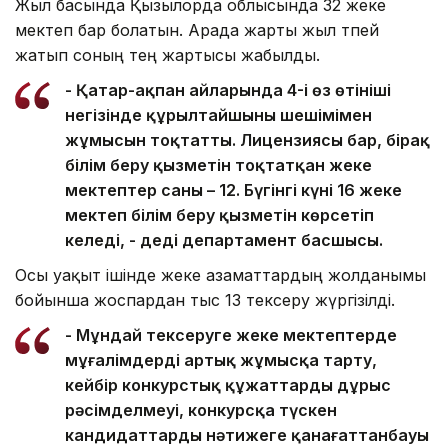
Жыл басында Қызылорда облысында 32 жеке
мектеп бар болатын. Арада жарты жыл өтпей
жатып соның тең жартысы жабылды.
- Қаңтар-ақпан айларында 4-і өз өтініші
негізінде құрылтайшының шешімімен
жұмысын тоқтатты. Лицензиясы бар, бірақ
білім беру қызметін тоқтатқан жеке
мектептер саны – 12. Бүгінгі күні 16 жеке
мектеп білім беру қызметін көрсетіп
келеді, - деді департамент басшысы.
Осы уақыт ішінде жеке азаматтардың жолданымы
бойынша жоспардан тыс 13 тексеру жүргізілді.
- Мұндай тексеруге жеке мектептерде
мұғалімдерді артық жұмысқа тарту,
кейбір конкурстық құжаттардың дұрыс
рәсімделмеуі, конкурсқа түскен
кандидаттардың нәтижеге қанағаттанбауы