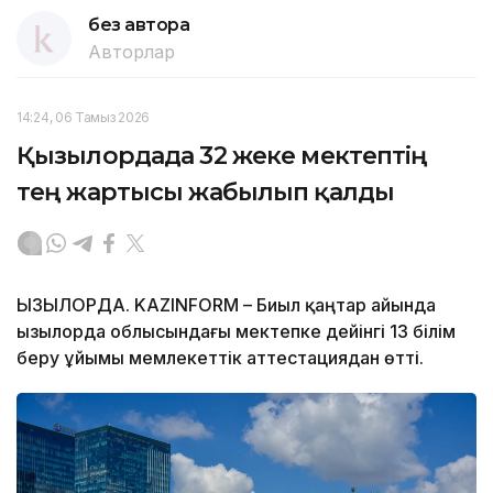
без автора
Авторлар
14:24, 06 Тамыз 2026
Қызылордада 32 жеке мектептің
тең жартысы жабылып қалды
ҚЫЗЫЛОРДА. KAZINFORM – Биыл қаңтар айында
Қызылорда облысындағы мектепке дейінгі 13 білім
беру ұйымы мемлекеттік аттестациядан өтті.