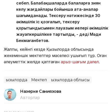
себеп. Балабақшаларда балаларға зиян
келу жағдайлары бойынша ата-аналар
шағымданады. Тексеру нәтижесінде 30
әкімшілік іс қозғалып, тексеру
қорытындысымен лауазым иелері әкімшілік
жауапкершілікке тартылды, - деді Мәди
Бекмағанбетов.
Жалпы, кейінгі кезде Қызылорда облысында
жекеменшік мектептер мәселесі ушығып тұр. Оған
әлеуметтік желіде қаптаған
арыз-шағым дәлел.
Қызылорда
Мектеп
Қызылорда облысы
Назерке Саниязова
Авторлар