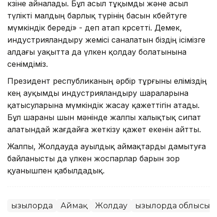
көзіне айналады. Бұл асыл тұқымды және асыл
түлікті малдың барлық түрінің басын көбейтуге
мүмкіндік береді» - деп атап көрсетті. Демек,
индустрияландыру жемісі саналатын біздің ісімізге
алдағы уақытта да үлкен қолдау болатынына
сенімдіміз.
Президент республиканың әрбір тұрғыны еліміздің
кең ауқымды индустрияландыру шараларына
қатысуларына мүмкіндік жасау қажеттігін атады.
Бұл шараны шын мәнінде жалпы халықтық сипат
алатындай жағдайға жеткізу қажет екенін айтты.
Жалпы, Жолдауда ауылдық аймақтарды дамытуға
байланысты да үлкен жоспарлар барын зор
қуанышпен қабылдадық.
Қызылорда
Аймақ
Жолдау
Қызылорда облысы