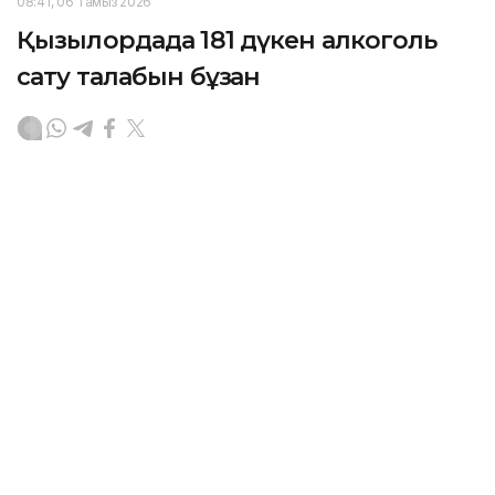
08:41, 06 Тамыз 2026
Қызылордада 181 дүкен алкоголь
сату талабын бұзған
ҚЫЗЫЛОРДА. KAZINFORM – Қызылорда облысында
алкогольді ішімдікті заңсыз сатудың алдын алу,
қоғамдық орындарда мас күйде жасалатын
құқықбұзушылық және қылмыстың жолын кесу
бағытында профилактикалық жұмыс атқарылып
келеді.