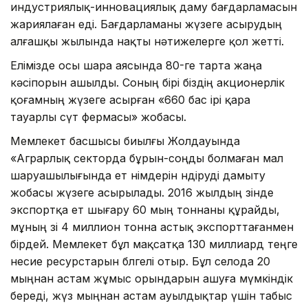
индустриялық-инновациялық даму бағдарламасын
жариялаған еді. Бағдарламаны жүзеге асырудың
алғашқы жылында нақты нәтижелерге қол жетті.
Елімізде осы шара аясында 80-ге тарта жаңа
кәсіпорын ашылды. Соның бірі біздің акционерлік
қоғамның жүзеге асырған «660 бас ірі қара
тауарлы сүт фермасы» жобасы.
Мемлекет басшысы биылғы Жолдауында
«Аграрлық секторда бұрын-соңды болмаған мал
шаруашылығында ет өнімдерін өндіруді дамыту
жобасы жүзеге асырылады. 2016 жылдың өзінде
экспортқа ет шығару 60 мың тоннаны құрайды,
мұның өзі 4 миллион тонна астық экспорттағанмен
бірдей. Мемлекет бұл мақсатқа 130 миллиард теңге
несие ресурстарын бөлгелі отыр. Бұл селода 20
мыңнан астам жұмыс орындарын ашуға мүмкіндік
береді, жүз мыңнан астам ауылдықтар үшін табыс