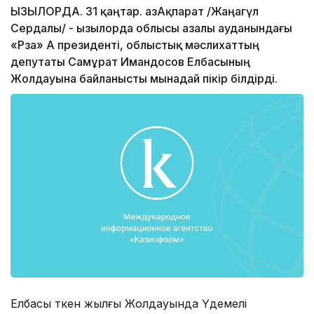
ҚЫЗЫЛОРДА. 31 қаңтар. ҚазАқпарат /Жаңагүл
Сердалы/ - Қызылорда облысы Қазалы ауданындағы
«Рза» АҚ президенті, облыстық мәслихаттың
депутаты Самұрат Имандосов Елбасының
Жолдауына байланысты мынадай пікір білдірді.
Елбасы өткен жылғы Жолдауында Үдемелі