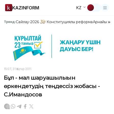
KAZINFORM
KZ
Сайлау-2026
Конституциялық реформа
Арнайы жо
Тренд:
15:07, 31 Қаңтар 2011
Бұл - мал шаруашылығын
өркендетудің теңдессіз жобасы -
С.Имандосов