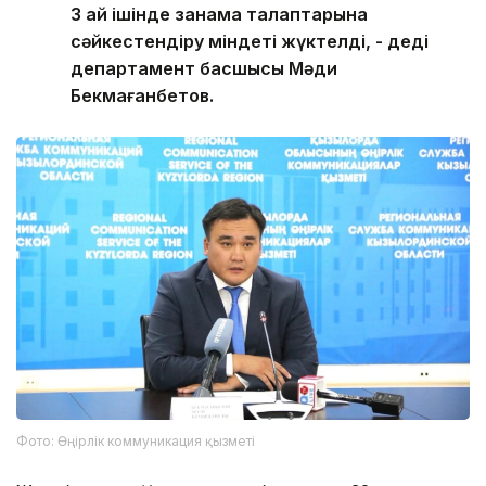
3 ай ішінде заңнама талаптарына
сәйкестендіру міндеті жүктелді, - деді
департамент басшысы Мәди
Бекмағанбетов.
Фото: Өңірлік коммуникация қызметі