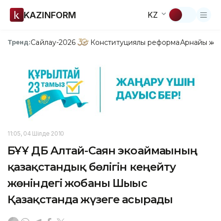
KAZINFORM
KZ
Сайлау-2026
Конституциялық реформа
Арнайы жо
Тренд:
11:05, 04 Шілде 2010
БҰҰ ДБ Алтай-Саян экоаймағының
қазақстандық бөлігін кеңейту
жөніндегі жобаны Шығыс
Қазақстанда жүзеге асырады