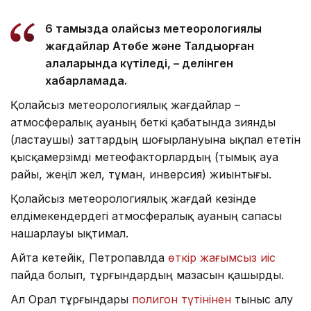
6 тамызда қолайсыз метеорологиялық
жағдайлар Ақтөбе және Талдықорған
қалаларында күтіледі, – делінген
хабарламада.
Қолайсыз метеорологиялық жағдайлар –
атмосфералық ауаның беткі қабатында зиянды
(ластаушы) заттардың шоғырлануына ықпал ететін
қысқамерзімді метеофакторлардың (тымық ауа
райы, жеңіл жел, тұман, инверсия) жиынтығы.
Қолайсыз метеорологиялық жағдай кезінде
елдімекендердегі атмосфералық ауаның сапасы
нашарлауы ықтимал.
Айта кетейік, Петропавлда
өткір жағымсыз иіс
пайда болып, тұрғындардың мазасын қашырды.
Ал Орал тұрғындары
полигон түтінінен
тыныс алу