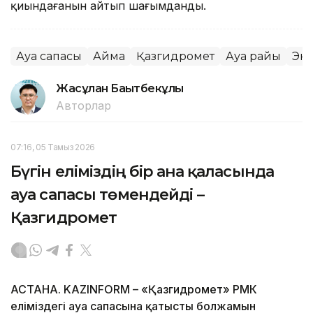
қиындағанын айтып шағымданды.
Ауа сапасы
Аймақ
Қазгидромет
Ауа райы
Эк
Жасұлан Бақытбекұлы
Авторлар
07:16, 05 Тамыз 2026
Бүгін еліміздің бір ғана қаласында
ауа сапасы төмендейді –
Қазгидромет
АСТАНА. KAZINFORM – «Қазгидромет» РМК
еліміздегі ауа сапасына қатысты болжамын