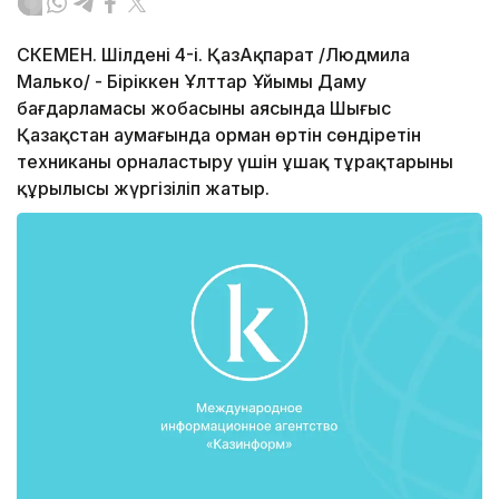
СКЕМЕН. Шілденің 4-і. ҚазАқпарат /Людмила
Малько/ - Біріккен Ұлттар Ұйымы Даму
бағдарламасы жобасының аясында Шығыс
Қазақстан аумағында орман өртін сөндіретін
техниканы орналастыру үшін ұшақ тұрақтарының
құрылысы жүргізіліп жатыр.