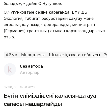
болады», - дейді О.Чугунков.
О.Чугунковтың сөзіне қарағанда, БҰҰ ДБ
Экология, табиғат ресурстарын сақтау және
ядролық қауіпсіздік федеральдық министрлігі
(Германия) грантының атынан қаржыландырылып
отыр.
Аймақ
Ықпалдастық
Шығыс Қазақстан облысы
Эк
без автора
Авторлар
07:30, 06 Тамыз 2026
Бүгін еліміздің екі қаласында ауа
сапасы нашарлайды