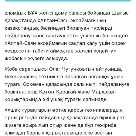
Ғаламдық БҰҰ желісі даму саласы бойынша Шығыс
Қазақстанда «Алтай-Саян экоаймағының
қазақстандық бөлігіндегі биоалуан түрлерді
пайдалану және сақтау» атты үлкен жоба ішіндегі
«Алтай-Саян экоаймағын сақтап қалу үшін сирек
кездесетін табиғи аймақтар желісін кеңейту»
жобасын жүзеге асыруда.
Жоба сарапшысы Олег Чугунковтың айтуынша,
механикалық техникаға арналған алғашқы ұшақ
тұрағы Өскемен қаласында салынып, пайдалануға
берілген, енді Қатон-Қарағай және Марқакөл
қорықтарында екі ұшақ тұрағы салынады.
«Ұшақ тұрақтарын өртке қарсы техникалардың
орны ретінде пайдалану Қазақстанда бірінші рет
жүзеге асырылып отыр және де бұл тәжірибе
еліміздің барлық қорықтарында іске асатын