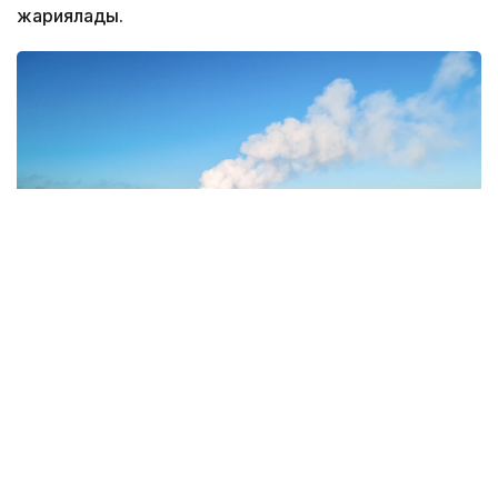
жариялады.
Фото: Magnific.com
5 тамызда қолайсыз метеорологиялық
жағдайлар Ақтөбе қалаласында күтіледі, –
делінген хабарламада.
Қолайсыз метеорологиялық жағдайлар –