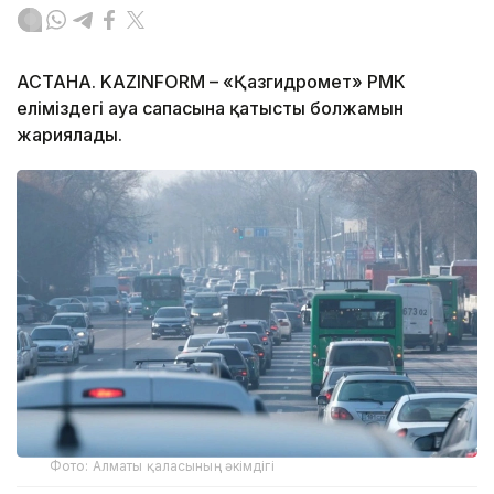
АСТАНА. KAZINFORM – «Қазгидромет» РМК
еліміздегі ауа сапасына қатысты болжамын
жариялады.
Фото: Алматы қаласының әкімдігі