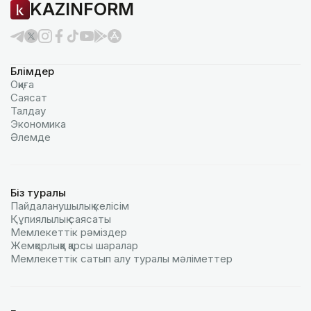
KAZINFORM
Бөлімдер
Оқиға
Саясат
Талдау
Экономика
Әлемде
Біз туралы
Пайдаланушылық келiciм
Құпиялылық саясаты
Мемлекеттік рәміздер
Жемқорлыққа қарсы шаралар
Мемлекеттік сатып алу туралы мәлiметтер