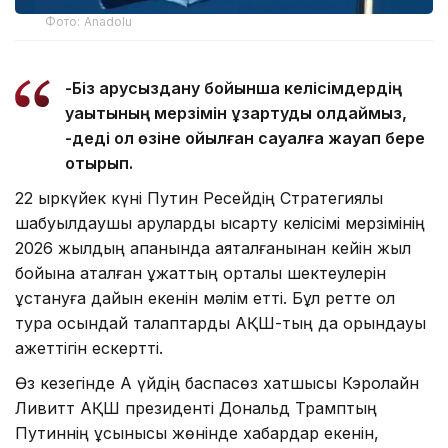
Фото: Anadolu
-Біз қарусыздану бойынша келісімдердің
уақытының мерзімін ұзартуды қолдаймыз,
-деді ол өзіне қойылған сауалға жауап бере
отырып.
22 қыркүйек күні Путин Ресейдің Стратегиялық
шабуылдаушы қаруларды қысқарту келісімі мерзімінің
2026 жылдың ақпанында аяқталғанынан кейін жыл
бойына аталған құжаттың орталық шектеулерін
ұстануға дайын екенін мәлім етті. Бұл ретте ол
тура осындай талаптарды АҚШ-тың да орындауы
қажеттігін ескертті.
Өз кезегінде Ақ үйдің баспасөз хатшысы Кэролайн
Ливитт АҚШ президенті Дональд Трамптың
Путиннің ұсынысы жөнінде хабардар екенін,