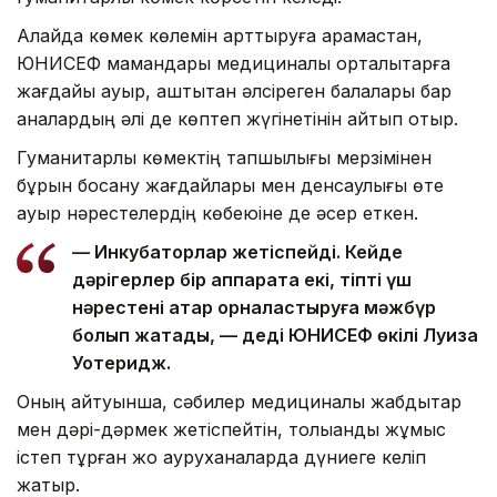
Алайда көмек көлемін арттыруға қарамастан,
ЮНИСЕФ мамандары медициналық орталықтарға
жағдайы ауыр, аштықтан әлсіреген балалары бар
аналардың әлі де көптеп жүгінетінін айтып отыр.
Гуманитарлық көмектің тапшылығы мерзімінен
бұрын босану жағдайлары мен денсаулығы өте
ауыр нәрестелердің көбеюіне де әсер еткен.
— Инкубаторлар жетіспейді. Кейде
дәрігерлер бір аппаратқа екі, тіпті үш
нәрестені қатар орналастыруға мәжбүр
болып жатады, — деді ЮНИСЕФ өкілі Луиза
Уотеридж.
Оның айтуынша, сәбилер медициналық жабдықтар
мен дәрі-дәрмек жетіспейтін, толыққанды жұмыс
істеп тұрған жоқ ауруханаларда дүниеге келіп
жатыр.