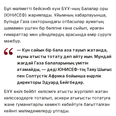
Бұл мәліметті бейсенбі күні БҰҰ-ның Балалар қоры
(ЮНИСЕФ) жариялады. Ұйымның хабарлауынша,
бүгінде Газа секторындағы отбасылар аумақтың
шамамен үштен бір бөлігіне ғана сыйып, қираған
ғимараттар мен үйінділердің арасында өмір сүруге
мәжбүр.
— Күн сайын бір бала қаза тауып жатқанда,
мұны атысты тоқтату деп айту қиын. Мұндай
жағдай Газа балаларының үмітін
ақтамайды, — деді ЮНИСЕФ-тің Таяу Шығыс
пен Солтүстік Африка бойынша өңірлік
директоры Эдуард Бейгбедер.
БҰҰ өкілі бейбіт келісімге қатысты жүргізіліп жатқан
келіссөздерге тоқталып, әскери қақтығысты тоқтатуға
және гуманитарлық көмекті көбейтуге бағытталған
кейінгі мәлімдемелерді құптады.