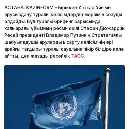
АСТАНА. KAZINFORM – Біріккен Ұлттар Ұйымы
қарусыздану туралы келісімдердің мерзімін созуды
қолдайды. Бұл туралы брифинг барысында
халықаралық ұйымның ресми өкілі Стефан Дюжаррик
Ресей президенті Владимир Путиннің Стратегиялық
шабуылдаушы қаруларды қысқарту келісімінің әрі
қарайғы тағдыры туралы сауалына пікір білдіре келе
айтты, деп жазады ресейлік
ТАСС.