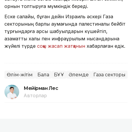
орнын толтыруға мүмкіндік береді.
Еске салайық, бұған дейін Израиль әскері Газа
секторының барлық аумағында палестиналық бейбіт
тұрғындарға қарсы шабуылдарын күшейтіп,
азаматтық халық пен инфрақұрылым нысандарына
жүйелі түрде
соққы жасап жатқанын
хабарлаған едік.
Өлім-жітім
Бала
БҰҰ
Әлемде
Газа секторы
Мейірман Лес
Авторлар