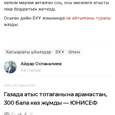
келісім мерзімі аяқталған соң, осы мәселеге қатысты
пікір білдіретінін жеткізді.
Осыған дейін БҰҰ жиынында
не айтылғаны туралы
жаздық.
Халықаралық ұйымдар
БҰҰ
Әлем
Айдар Оспаналиев
Авторлар
23:52, 06 Тамыз 2026
Газада атыс тоқтағанына қарамастан,
300 бала көз жұмды — ЮНИСЕФ