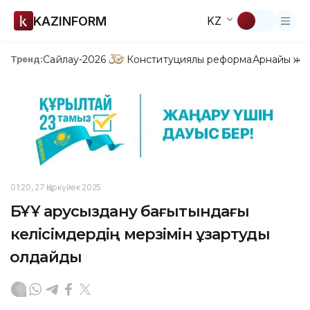
KAZINFORM
KZ
Сайлау-2026
Конституциялық реформа
Арнайы жо
Тренд:
01:20, 27 Қыркүйек 2025
БҰҰ қарусыздану бағытындағы
келісімдердің мерзімін ұзартуды
қолдайды