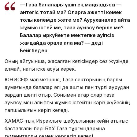
— Газа балалары үшін ең маңыздысы —
қантөгіс тоқтай ма? Оларға қажетті көмек
толық көлемде жете ме? Ауруханалар қайта
жұмыс істей ме, таза ауызсу беріле ме?
Балалар қыркүйекте мектепке қауіпсіз
жағдайда орала ала ма? — деді
Бейгбедер.
Оның айтуынша, жасалған келісімдер сөз жүзінде
қалмай, нақты іске асуы керек.
ЮНИСЕФ мәліметінше, Газа секторының барлық
аумағында балалар әлі де аштық пен түрлі аурудан
зардап шегіп отыр. Сонымен қатар олар таза
ауызсу мен қалыпты жұмыс істейтін кәріз жүйесінің
тапшылығын көріп келеді.
ХАМАС-тың Израильге шабуылынан кейін қақтығыс
басталғалы бері БҰҰ Газа тұрғындарына
гуманитарлық көмек көрсетіп келеді.