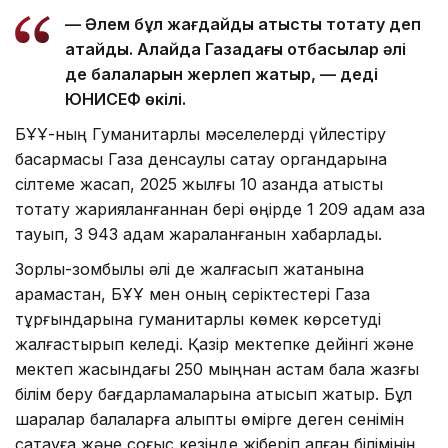
— Әлем бұл жағдайды атысты тоқтату деп
атайды. Алайда Газадағы отбасылар әлі
де балаларын жерлеп жатыр, — деді
ЮНИСЕФ өкілі.
БҰҰ-ның Гуманитарлық мәселелерді үйлестіру
басқармасы Газа денсаулық сақтау органдарына
сілтеме жасап, 2025 жылғы 10 қазанда атысты
тоқтату жарияланғаннан бері өңірде 1 209 адам қаза
тауып, 3 943 адам жараланғанын хабарлады.
Зорлық-зомбылық әлі де жалғасып жатқанына
қарамастан, БҰҰ мен оның серіктестері Газа
тұрғындарына гуманитарлық көмек көрсетуді
жалғастырып келеді. Қазір мектепке дейінгі және
мектеп жасындағы 250 мыңнан астам бала жазғы
білім беру бағдарламаларына қатысып жатыр. Бұл
шаралар балаларға қалыпты өмірге деген сенімін
сақтауға және соғыс кезінде жіберіп алған білімінің