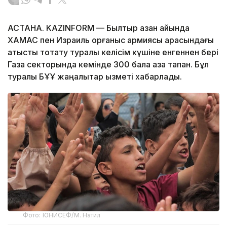
АСТАНА. KAZINFORM — Былтыр қазан айында
ХАМАС пен Израиль қорғаныс армиясы арасындағы
атысты тоқтату туралы келісім күшіне енгеннен бері
Газа секторында кемінде 300 бала қаза тапқан. Бұл
туралы БҰҰ жаңалықтар қызметі хабарлады.
Фото: ЮНИСЕФ/М. Натил