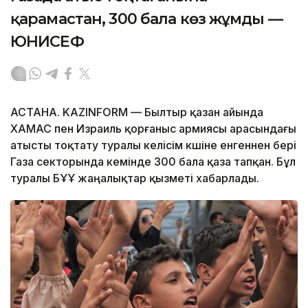
қарамастан, 300 бала көз жұмды —
ЮНИСЕФ
АСТАНА. KAZINFORM — Былтыр қазан айында
ХАМАС пен Израиль қорғаныс армиясы арасындағы
атысты тоқтату туралы келісім күшіне енгеннен бері
Газа секторында кемінде 300 бала қаза тапқан. Бұл
туралы БҰҰ жаңалықтар қызметі хабарлады.