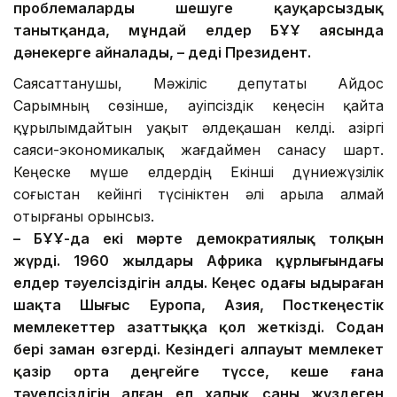
проблемаларды шешуге қауқарсыздық
танытқанда, мұндай елдер БҰҰ аясында
дәнекерге айналады, – деді Президент.
Саясаттанушы, Мәжіліс депутаты Айдос
Сарымның сөзінше, Қауіпсіздік кеңесін қайта
құрылымдайтын уақыт әлдеқашан келді. Қазіргі
саяси-экономикалық жағдаймен санасу шарт.
Кеңеске мүше елдердің Екінші дүниежүзілік
соғыстан кейінгі түсініктен әлі арыла алмай
отырғаны орынсыз.
– БҰҰ-да екі мәрте демократиялық толқын
жүрді. 1960 жылдары Африка құрлығындағы
елдер тәуелсіздігін алды. Кеңес одағы ыдыраған
шақта Шығыс Еуропа, Азия, Посткеңестік
мемлекеттер азаттыққа қол жеткізді. Содан
бері заман өзгерді. Кезіндегі алпауыт мемлекет
қазір орта деңгейге түссе, кеше ғана
тәуелсіздігін алған ел халық саны жүздеген