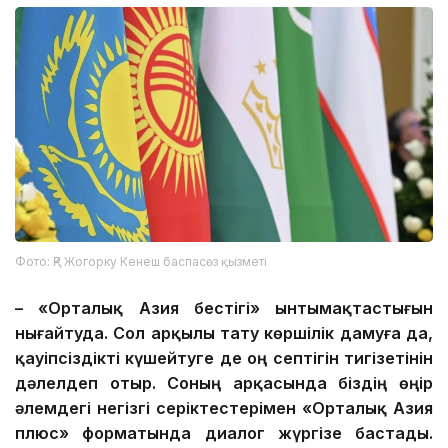
Фото: ҚР Жогорку Кенеш баспасөз қызметі
– «Орталық Азия бестігі» ынтымақтастығын
нығайтуда. Сол арқылы тату көршілік дамуға да,
қауіпсіздікті күшейтуге де оң септігін тигізетінін
дәлелдеп отыр. Соның арқасында біздің өңір
әлемдегі негізгі серіктестерімен «Орталық Азия
плюс» форматында диалог жүргізе бастады.