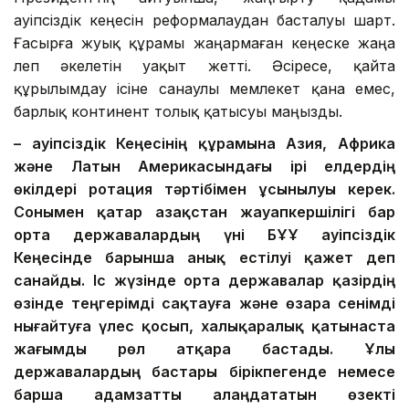
Қауіпсіздік кеңесін реформалаудан басталуы шарт.
Ғасырға жуық құрамы жаңармаған кеңеске жаңа
леп әкелетін уақыт жетті. Әсіресе, қайта
құрылымдау ісіне санаулы мемлекет қана емес,
барлық континент толық қатысуы маңызды.
– Қауіпсіздік Кеңесінің құрамына Азия, Африка
және Латын Америкасындағы ірі елдердің
өкілдері ротация тәртібімен ұсынылуы керек.
Сонымен қатар Қазақстан жауапкершілігі бар
орта державалардың үні БҰҰ Қауіпсіздік
Кеңесінде барынша анық естілуі қажет деп
санайды. Іс жүзінде орта державалар қазірдің
өзінде теңгерімді сақтауға және өзара сенімді
нығайтуға үлес қосып, халықаралық қатынаста
жағымды рөл атқара бастады. Ұлы
державалардың бастары бірікпегенде немесе
барша адамзатты алаңдататын өзекті