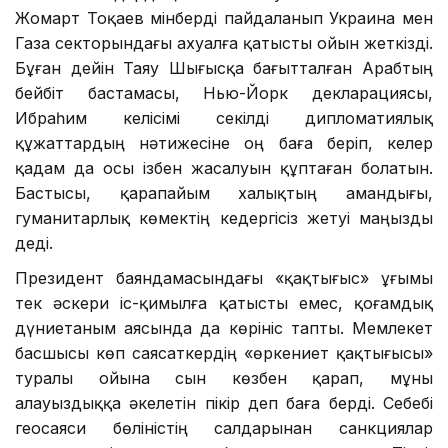
Жомарт Тоқаев мінберді пайдаланып Украина мен
Газа секторындағы ахуалға қатысты ойын жеткізді.
Бұған дейін Таяу Шығысқа бағытталған Арабтың
бейбіт бастамасы, Нью-Йорк декларациясы,
Ибраһим келісімі секілді дипломатиялық
құжаттардың нәтижесіне оң баға беріп, келер
қадам да осы ізбен жасалуын құптаған болатын.
Бастысы, қарапайым халықтың амандығы,
гуманитарлық көмектің кедергісіз жетуі маңызды
деді.
Президент баяндамасындағы «қақтығыс» ұғымы
тек әскери іс-қимылға қатысты емес, қоғамдық
дүниетаным аясында да көрініс тапты. Мемлекет
басшысы көп саясаткердің «өркениет қақтығысы»
туралы ойына сын көзбен қарап, мұны
алауыздыққа әкелетін пікір деп баға берді. Себебі
геосаяси бөліністің салдарынан санкциялар