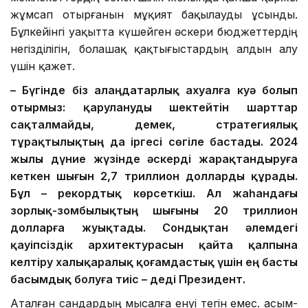
жұмсап отырғанын мұқият бақылауды ұсынды.
Бұлкейінгі уақытта күшейген әскери бюджеттердің
негізділігін, болашақ қақтығыстардың алдын алу
үшін қажет.
– Бүгінде біз алаңдатарлық ахуалға куә болып
отырмыз: қарулануды шектейтін шарттар
сақталмайды, демек, стратегиялық
тұрақтылықтың да іргесі сөгіле бастады. 2024
жылы дүние жүзінде әскерді жарақтандыруға
кеткен шығын 2,7 триллион долларды құрады.
Бұл – рекордтық көрсеткіш. Ал жаһандағы
зорлық-зомбылықтың шығыны 20 триллион
долларға жуықтады. Сондықтан әлемдегі
қауіпсіздік архитектурасын қайта қалпына
келтіру халықаралық қоғамдастық үшін ең басты
басымдық болуға тиіс – деді Президент.
Аталған сандардың мысалға енуі тегін емес. Қасым-