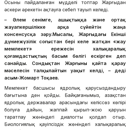
Осыны пайдаланған мүдделі топтар Жарғыдан
әскери әрекетін ақтауға себеп тауып келеді.
– Әлем сенімге, ашықтыққа және ортақ
жауапкершілікке арқа сүйейтін жаңа
консенсусқа зәру.
Мысалы, Жарғыдағы Екінші
дүниежүзілік соғыстан бері келе жатқан «жау
мемлекет» ережесін халықаралық
қоғамдастықтың басым бөлігі ескірген деп
санайды. Сондықтан Жарғыны қайта қарау
мәселесін талқылайтын уақыт келді, – деді
Қасым-Жомарт Тоқаев.
Мемлекет басшысы ядролық қарусыздандыру
бағытына ден қойды. Байқағанымыз, Қазақстан
ядролық державалар арасындағы келіссөз көпірі
болуға дайын, жаппай қырып-жою қаруын
таратпау жөніндегі диалогты қолдап отыр.
Биологиялық қауіпсіздік жөніндегі халықаралық