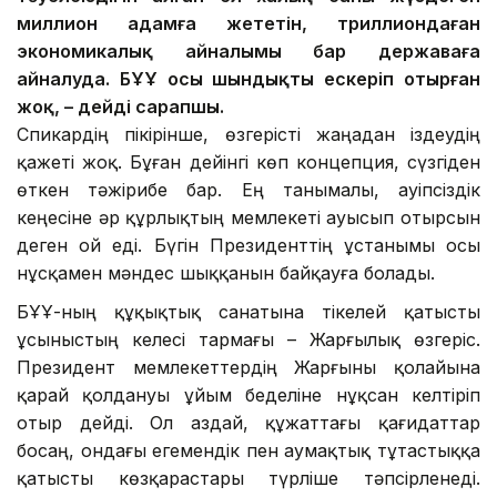
миллион адамға жететін, триллиондаған
экономикалық айналымы бар державаға
айналуда. БҰҰ осы шындықты ескеріп отырған
жоқ, – дейді сарапшы.
Спикардің пікірінше, өзгерісті жаңадан іздеудің
қажеті жоқ. Бұған дейінгі көп концепция, сүзгіден
өткен тәжірибе бар. Ең танымалы, Қауіпсіздік
кеңесіне әр құрлықтың мемлекеті ауысып отырсын
деген ой еді. Бүгін Президенттің ұстанымы осы
нұсқамен мәндес шыққанын байқауға болады.
БҰҰ-ның құқықтық санатына тікелей қатысты
ұсыныстың келесі тармағы – Жарғылық өзгеріс.
Президент мемлекеттердің Жарғыны қолайына
қарай қолдануы ұйым беделіне нұқсан келтіріп
отыр дейді. Ол аздай, құжаттағы қағидаттар
босаң, ондағы егемендік пен аумақтық тұтастыққа
қатысты көзқарастары түрліше тәпсірленеді.