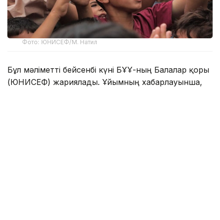
Фото: ЮНИСЕФ/М. Натил
Бұл мәліметті бейсенбі күні БҰҰ-ның Балалар қоры
(ЮНИСЕФ) жариялады. Ұйымның хабарлауынша,
бүгінде Газа секторындағы отбасылар аумақтың
шамамен үштен бір бөлігіне ғана сыйып, қираған
ғимараттар мен үйінділердің арасында өмір сүруге
мәжбүр.
— Күн сайын бір бала қаза тауып
жатқанда, мұны атысты тоқтату деп айту
қиын. Мұндай жағдай Газа балаларының
үмітін ақтамайды, — деді ЮНИСЕФ-тің
Таяу Шығыс пен Солтүстік Африка бойынша
өңірлік директоры Эдуард Бейгбедер.