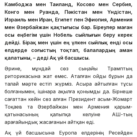
Камбоджа мен Таиланд, Косово мен Сербия,
Конго мен Руанда, Пәкістан мен Үндістан,
Израиль мен Иран, Египет пен Эфиопия, Армения
мен Әзербайжан қақтығысы бар. Біреулер маған
осы еңбегім үшін Нобель сыйлығын беру керек
дейді. Бірақ мен үшін ең үлкен сыйлық енді осы
елдерде соғыстың тоқтап, балалардың аман
қалатыны, – деді Ақ үй басшысы.
Әрине, мұндай сөз сыңайы Трамптың
риторикасына жат емес. Аталған ойды бұрын да
талай мәрте естіп жүрміз. Асыра айтылған тұсы
болғанымен, ішінара ақылға қонымды да. Бірнеше
сағаттан кейін сөз алған Президент Қасым-Жомарт
Тоқаев та Әзербайжан мен Армения қарым-
қатынасының қалыпқа келуіне АҚШ-тың
арағайындық жасағанын айтқан еді.
Ақ үй басшысына Еуропа елдерінің Ресейден