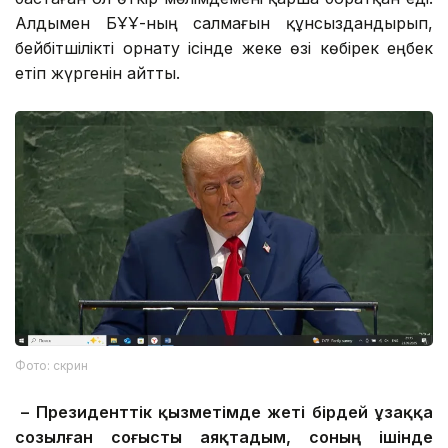
Алдымен БҰҰ-ның салмағын құнсыздандырып,
бейбітшілікті орнату ісінде жеке өзі көбірек еңбек
етіп жүргенін айтты.
Фото: скрин
– Президенттік қызметімде жеті бірдей ұзаққа
созылған соғысты аяқтадым, соның ішінде