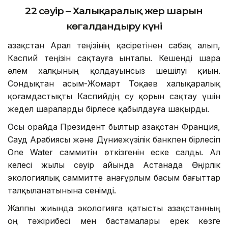
22 сәуір – Халықаралық жер шарын
көгалдандыру күні
Қазақстан Арал теңізінің қасіретінен сабақ алып,
Каспий теңізін сақтауға ынталы. Кешенді шара
әлем халқының қолдауынсыз шешілуі қиын.
Сондықтан Қасым-Жомарт Тоқаев халықаралық
қоғамдастықты Каспийдің су қорын сақтау үшін
жедел шараларды бірлесе қабылдауға шақырды.
Осы орайда Президент былтыр Қазақстан Франция,
Сауд Арабиясы және Дүниежүзілік банкпен бірлесіп
One Water саммитін өткізгенін еске салды. Ал
келесі жылы сәуір айында Астанада Өңірлік
экологиялық саммитте анағұрлым басым бағыттар
талқыланатынына сенімді.
Жалпы жиында экологияға қатысты Қазақстанның
оң тәжірибесі мен бастамалары ерек көзге