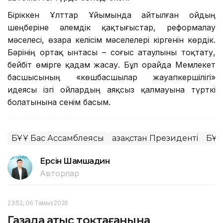
Біріккен Ұлттар Ұйымында айтылған ойдың
шеңберіне әлемдік қақтығыстар, реформалау
мәселесі, өзара келісім мәселелері кіргенін көрдік.
Бәрінің ортақ ынтасы – соғыс атаулыны тоқтату,
бейбіт өмірге қадам жасау. Бұл орайда Мемлекет
басшысының «көшбасшылар жауапкершілігі»
идеясы ізгі ойлардың аяқсыз қалмауына түрткі
болатынына сенім басым.
БҰҰ Бас Ассамблеясы
Қазақстан Президенті
БҰҰ
Ерсiн Шамшадин
Авторлар
23:52, 06 Тамыз 2026
Газада атыс тоқтағанына