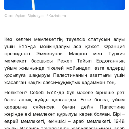
Фото: Әділет Бірімқұлов/ Kazinform
Кез келген мемлекеттің тәуелсіз статусын алуы
үшін БҰҰ-да мойындалуы аса қажет. Франция
президенті Эммануэль Макрон мен Түркия
мемлекет басшысы Режеп Тайып Ердоғанның
ұйым жиынында тікелей мойындап, өзге елдерді
қосылуға шақыруы Палестинаның азаттығы үшін
жасалған нақты саяси-құқықтық қадаммен тең.
Неліктен? Себебі БҰҰ-да бұл мәселе бірнеше рет
басы ашық күйде қалған-ды. Есте болса, ұйым
қарарына сүйенсек, бұған дейін Палестина
жерінде екі мемлекет құрылуы керек болған. Бірі –
еврей мемлекеті, екіншісі – араб мемлекеті. 1948
жылы Израиль тәуелсіздігін жариялағанымен, араб