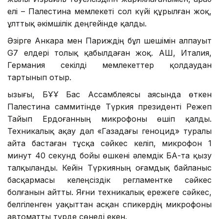
елі – Палестина мемлекеті сол күйі құрылған жоқ,
ұлттық әкімшілік деңгейінде қалды.
Әзірге Анкара мен Париждің бұл шешімін алпауыт
G7 елдері толық қабылдаған жоқ. АҚШ, Италия,
Германия секілді мемлекеттер қолдаудан
тартынып отыр.
Қызығы, БҰҰ Бас Ассамблеясы аясында өткен
Палестина саммитінде Түркия президенті Режеп
Тайып Ердоғанның микрофоны өшіп қалды.
Техникалық ақау дәл «Газадағы геноцид» туралы
айта бастаған тұсқа сәйкес келіп, микрофон 1
минут 40 секунд бойы өшкені әлемдік БАҚ-та қызу
талқыланды. Кейін Түркияның Қоғамдық байланыс
басқармасы келеңсіздік регламентке сәйкес
болғанын айтты. Яғни техникалық ережеге сәйкес,
белгіленген уақыттан асқан спикердің микрофоны
автоматты түрде сөнеді екен.