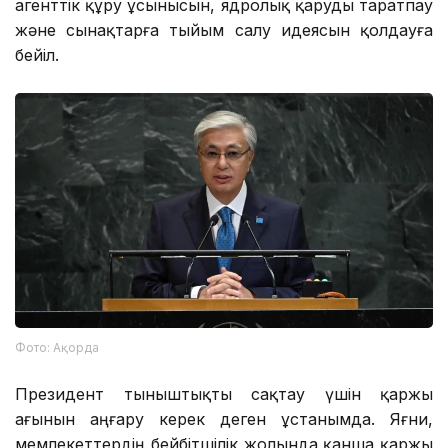
агенттік құру ұсынысын, ядролық қаруды таратпау
және сынақтарға тыйым салу идеясын қолдауға
бейіл.
Фото: Ақорда
Президент тыныштықты сақтау үшін қаржы
ағынын аңғару керек деген ұстанымда. Яғни,
мемлекеттердің бейбітшілік жолында қанша қаржы