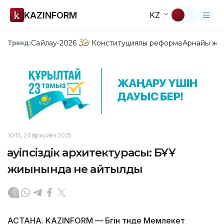
KAZINFORM
KZ
Сайлау-2026
Конституциялық реформа
Арнайы жо
Тренд:
10:15, 24 Қыркүйек 2025
Қауіпсіздік архитектурасы: БҰҰ
жиынында не айтылды
АСТАНА. KAZINFORM — Бүгін түнде Мемлекет