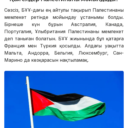
Сөзсіз, БҰҰ-дағы ең айтулы тақырып Палестинаны
мемлекет ретінде мойындау ұстанымы болды.
Бірнеше күн бұрын Австралия, Канада,
Португалия, Ұлыбритания Палестинаны мемлекет
деп таныған болатын. БҰҰ жиынында бұл қатарға
Франция мен Түркия қосылды. Алдағы уақытта
Мальта, Андорра, Бельгия, Люксембург, Сан-
Марино да көзқарасын нақтыламақ.