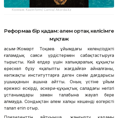
Коллаж: Kazinform/ Canva/ Akorda.kz
Реформаға бір қадам: әлем ортақ келісімге
мұқтаж
Қасым-Жомарт Тоқаев ұйымдағы келеңсіздікті
ғаламдық саяси үрдістермен сабақтастыруға
тырысты. Кей елдер үшін халықаралық құқықты
өрескел бұзу «қалыпты жағдайға» айналғаны,
көпжақты институттарға деген сенім дағдарысы
ушыққанын ашына айтты. Оның үстіне ұйым
ережесі ескірді, әскери-құқықтық саладағы негізгі
ұстанымдары заман талабына жауап бере
алмауда. Сондықтан әлем халқы кешенді өзгерісті
талап етіп отыр.
Президенттің айтуынша, жаңғырту қадамы