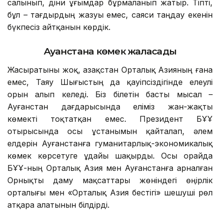
салынып, діни ұғымдар бұрмаланып жатыр. Тіпті,
бұл – тағдырдың жазуы емес, саяси таңдау екенін
бүкпесіз айтқанын көрдік.
Ауғанстанға көмек жалғасады
Жасыратыны жоқ, Қазақстан Орталық Азияның ғана
емес, Таяу Шығыстың да қауіпсіздігінде елеулі
орын алып келеді. Біз білетін басты мысал –
Ауғанстан дағдарысында еліміз жан-жақты
көмекті тоқтатқан емес. Президент БҰҰ
отырысында осы ұстанымын қайталап, әлем
елдерін Ауғанстанға гуманитарлық-экономикалық
көмек көрсетуге ұдайы шақырды. Осы орайда
БҰҰ-ның Орталық Азия мен Ауғанстанға арналған
Орнықты даму мақсаттары жөніндегі өңірлік
орталығы мен «Орталық Азия бестігі» шешуші рөл
атқара алатынын білдірді.