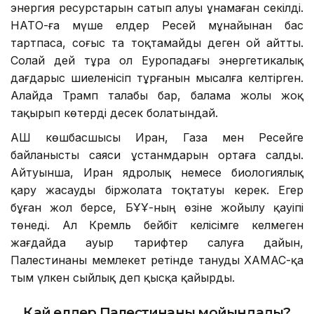
энергия ресурстарын сатып алуы ұнамаған секілді.
НАТО-ға мүше елдер Ресей мұнайынан бас
тартпаса, соғыс та тоқтамайды деген ой айтты.
Солай дей тұра ол Еуропадағы энергетикалық
дағдарыс шиеленісіп тұрғанын мысалға келтірген.
Алайда Трамп талабы бар, балама жолы жоқ
тақырып көтерді десек болатындай.
АҚШ көшбасшысы Иран, Газа мен Ресейге
байланысты саяси ұстанмдарын ортаға салды.
Айтуынша, Иран ядролық немесе биологиялық
қару жасауды біржолата тоқтатуы керек. Егер
бұған жол берсе, БҰҰ-ның өзіне жойылу қауіпі
төнеді. Ал Кремль бейбіт келісімге келмеген
жағдайда ауыр тарифтер салуға дайын,
Палестинаны мемлекет ретінде тануды ХАМАС-қа
тым үлкен сыйлық деп қысқа қайырды.
Қай елдер Палестинаны мойындады?