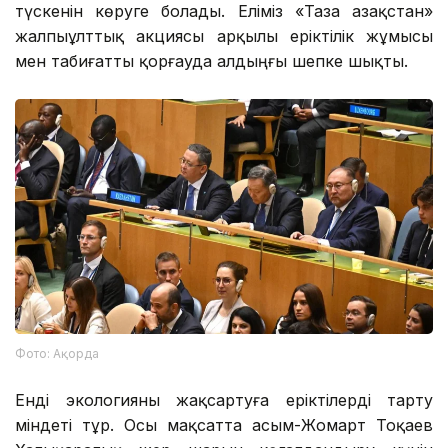
түскенін көруге болады. Еліміз «Таза Қазақстан»
жалпыұлттық акциясы арқылы еріктілік жұмысы
мен табиғатты қорғауда алдыңғы шепке шықты.
Фото: Ақорда
Енді экологияны жақсартуға еріктілерді тарту
міндеті тұр. Осы мақсатта Қасым-Жомарт Тоқаев