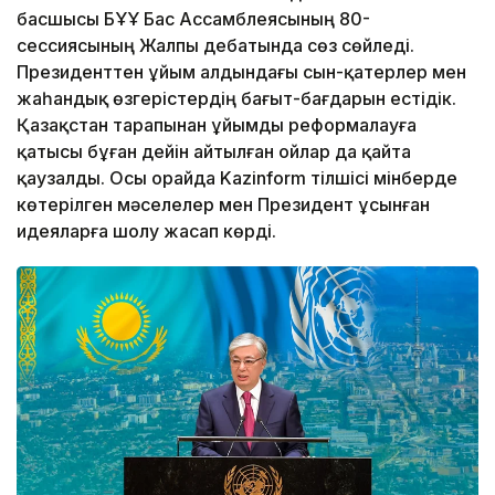
басшысы БҰҰ Бас Ассамблеясының 80-
сессиясының Жалпы дебатында сөз сөйледі.
Президенттен ұйым алдындағы сын-қатерлер мен
жаһандық өзгерістердің бағыт-бағдарын естідік.
Қазақстан тарапынан ұйымды реформалауға
қатысы бұған дейін айтылған ойлар да қайта
қаузалды. Осы орайда Kazinform тілшісі мінберде
көтерілген мәселелер мен Президент ұсынған
идеяларға шолу жасап көрді.