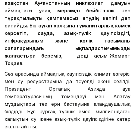
Қазақстан Ауғанстанның инклюзивті дамуын
аймақтағы ұзақ мерзімді бейбітшілік пен
тұрақтылықты қамтамасыз етудің кепілі деп
санайды. Біз ауған халқына гуманитарлық көмек
көрсетіп, сауда, азық-түлік қауіпсіздігі,
инфрақұрылым және көлік тасымалы
салаларындағы ықпалдастығымызды
жалғастыра береміз, – деді Қасым-Жомарт
Тоқаев.
Сөз арасында аймақтық қауіпсіздік климат өзгерісі
мен су ресурстарына да тәуелді екені сезілді.
Президент Орталық Азияда ауа
температурасының төмендеуі мен Алатау
мұздықтары тез ери бастауына алаңдаушылық
білдірді. Бұл құрғақ түсінік емес, миллиондаған
халықтың су және азық-түлік қауіпсіздігіне қатер
екенін айтты.