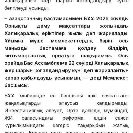
Халықаралық жер шарын көгалдандыру күнін
белгілеуді ұсынды.
– Қазақстанның бастамасымен БҰҰ 2026 жылды
Орнықты даму мақсаттары жолындағы
Халықаралық еріктілер жылы деп жариялады.
Ұйымға мүше мемлекеттердің бәрін осы
маңызды бастамаға қолдау білдіріп,
ынтымақтастық орнатуға шақырамыз. Осы
орайда Бас Ассамблеяға 22 сәуірді Халықаралық
жер шарын көгалдандыру күні деп жариялайтын
қарар қабылдауды ұсынамын, — деді Мемлекет
басшысы.
БҰҰ мінберінде ел басшысы ішкі саясаттағы
жаңалықтарды атаусыз қалдырмады.
Инвестициялық әлеует, Орта дәліздің мүмкіндігі,
ЖИ саласындағы реформа, елдің саяси
құрылымындағы өзгеріс тақырыбын жатық
жеткізді. Ерекше есте қалғаны, Қазақстанда үш