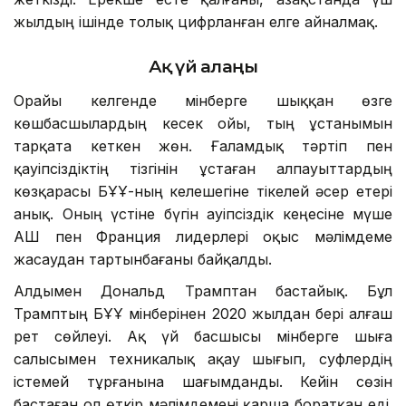
жылдың ішінде толық цифрланған елге айналмақ.
Ақ үй алаңы
Орайы келгенде мінберге шыққан өзге
көшбасшылардың кесек ойы, тың ұстанымын
тарқата кеткен жөн. Ғаламдық тәртіп пен
қауіпсіздіктің тізгінін ұстаған алпауыттардың
көзқарасы БҰҰ-ның келешегіне тікелей әсер етері
анық. Оның үстіне бүгін Қауіпсіздік кеңесіне мүше
АҚШ пен Франция лидерлері оқыс мәлімдеме
жасаудан тартынбағаны байқалды.
Алдымен Дональд Трамптан бастайық. Бұл
Трамптың БҰҰ мінберінен 2020 жылдан бері алғаш
рет сөйлеуі. Ақ үй басшысы мінберге шыға
салысымен техникалық ақау шығып, суфлердің
істемей тұрғанына шағымданды. Кейін сөзін
бастаған ол өткір мәлімдемені қарша боратқан еді.