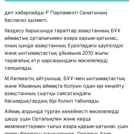
деп хабарлайды ҚР Парламенті Сенатының
баспасөз қызметі.
Кездесу барысында тараптар Қазақстанның БҰҰ
аймақтық орталығымен өзара қарым-қатынас,
оның ішінде Қазақстанның Еуропадағы қауіпсіздік
және ынтымақтастық ұйымына 2010 жылы
төрағалық етуі қарсаңындағы мәселелерді
талқылады.
М.Көпеевтің айтуынша, БҰҰ-мен ынтымақтастық
және Ұйымның аймақта болуын одан әрі кеңейту
Қазақстанның сыртқы саясатындағы
басымдықтардың бірі болып табылады.
Аймақ алдында тұрған көкейкесті мәселелерді
шешу үшін Орталықпен және көрші
мемлекеттермен тығыз өзара қарым-қатынас үшін
пікірін білдірген вице-спикер Орталық Азия