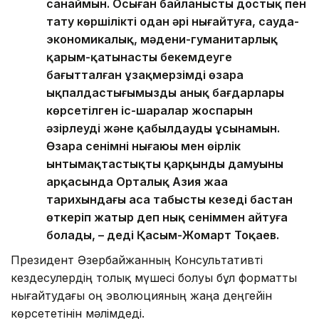
санаймын. Осыған байланысты достық пен
тату көршілікті одан әрі нығайтуға, сауда-
экономикалық, мәдени-гуманитарлық
қарым-қатынасты бекемдеуге
бағытталған ұзақмерзімді өзара
ықпалдастығымыздың анық бағдарлары
көрсетілген іс-шаралар жоспарын
әзірлеуді және қабылдауды ұсынамын.
Өзара сенімнің нығаюы мен өңірлік
ынтымақтастықтың қарқынды дамуының
арқасында Орталық Азия жаңа
тарихындағы аса табысты кезеңді бастан
өткеріп жатыр деп нық сеніммен айтуға
болады, – деді Қасым-Жомарт Тоқаев.
Президент Әзербайжанның Консультативті
кездесулердің толық мүшесі болуы бұл форматты
нығайтудағы оң эволюцияның жаңа деңгейін
көрсететінін мәлімдеді.