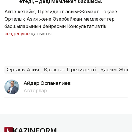
етеді, – деді Мемлекет басшысы.
Айта кетейік, Президент Қасым-Жомарт Тоқаев
Орталық Азия және Әзербайжан мемлекеттері
басшыларының бейресми Консультативтік
кездесуіне
қатысты.
Орталық Азия
Қазақстан Президенті
Қасым-Жомар
Айдар Оспаналиев
Авторлар
KAZINFORM