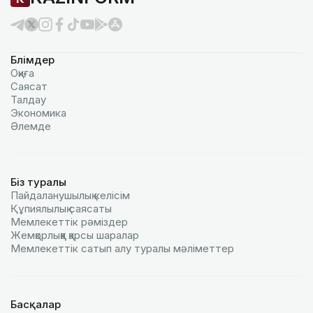
Бөлімдер
Оқиға
Саясат
Талдау
Экономика
Әлемде
Біз туралы
Пайдаланушылық келiciм
Құпиялылық саясаты
Мемлекеттік рәміздер
Жемқорлыққа қарсы шаралар
Мемлекеттік сатып алу туралы мәлiметтер
Басқалар