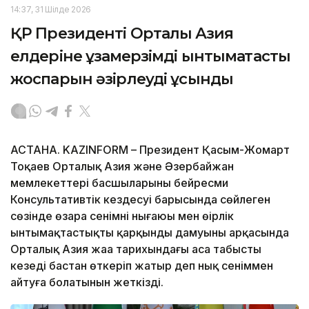
14:37, 31 Шілде 2026
ҚР Президенті Орталық Азия
елдеріне ұзақмерзімді ынтымақтастық
жоспарын әзірлеуді ұсынды
АСТАНА. KAZINFORM – Президент Қасым-Жомарт
Тоқаев Орталық Азия және Әзербайжан
мемлекеттері басшыларының бейресми
Консультативтік кездесуі барысында сөйлеген
сөзінде өзара сенімнің нығаюы мен өңірлік
ынтымақтастықтың қарқынды дамуының арқасында
Орталық Азия жаңа тарихындағы аса табысты
кезеңді бастан өткеріп жатыр деп нық сеніммен
айтуға болатынын жеткізді.