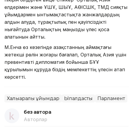
елдерімен және ҰҚШҰ, ШЫҰ, АӨІСШК, ТМД сияқты
ұйымдармен ынтымақтастықта жанжалдардың
алдын алуда, тұрақтылық пен қауіпсіздікті
нығайтуда Орталықтың маңызды үлес қоса
алатынын айтты.
М.Енча өз кезегінде Қазақстанның аймақтағы
жетекші рөлін жоғары бағалап, Орталық Азия үшін
превентивті дипломатия бойынша БҰҰ
құрылымын құруда біздің мемлекеттің үлесін атап
көрсетті.
Халықаралық ұйымдар
Ықпалдастық
Парламент
без автора
Авторлар