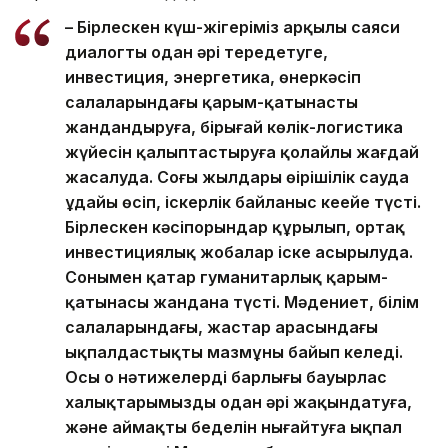
– Бірлескен күш-жігеріміз арқылы саяси
диалогты одан әрі тереңдетуге,
инвестиция, энергетика, өнеркәсіп
салаларындағы қарым-қатынасты
жандандыруға, бірыңғай көлік-логистика
жүйесін қалыптастыруға қолайлы жағдай
жасалуда. Соңғы жылдары өңірішілік сауда
ұдайы өсіп, іскерлік байланыс кеңейе түсті.
Бірлескен кәсіпорындар құрылып, ортақ
инвестициялық жобалар іске асырылуда.
Сонымен қатар гуманитарлық қарым-
қатынасы жандана түсті. Мәдениет, білім
салаларындағы, жастар арасындағы
ықпалдастықтың мазмұны байып келеді.
Осы оң нәтижелердің барлығы бауырлас
халықтарымызды одан әрі жақындатуға,
және аймақтың беделін нығайтуға ықпал