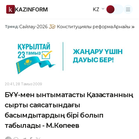
KAZINFORM
KZ
Сайлау-2026
Конституциялық реформа
Арнайы жо
Тренд:
20:41, 28 Тамыз 2009
БҰҰ-мен ынтымақтастық Қазақстанның
сыртқы саясатындағы
басымдықтардың бірі болып
табылады - М.Көпеев