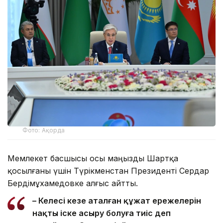
Фото: Ақорда
Мемлекет басшысы осы маңызды Шартқа
қосылғаны үшін Түрікменстан Президенті Сердар
Бердімұхамедовке алғыс айтты.
– Келесі кезең аталған құжат ережелерін
нақты іске асыру болуға тиіс деп