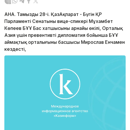
АНА. Тамыздың 28-і. ҚазАқпарат - Бүгін ҚР
Парламенті Сенатының вице-спикері Мұхамбет
Көпеев БҰҰ Бас хатшысының арнайы өкілі, Орталық
Азия үшін превентивті дипломатия бойынша БҰҰ
аймақтық орталығының басшысы Мирослав Енчамен
кездесті,