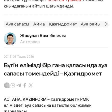
қиындағанын айтып шағымданды.
Ауа сапасы
Аймақ
Қазгидромет
Ауа райы
Эк
Жасұлан Бақытбекұлы
Авторлар
07:16, 05 Тамыз 2026
Бүгін еліміздің бір ғана қаласында ауа
сапасы төмендейді – Қазгидромет
АСТАНА. KAZINFORM – «Қазгидромет» РМК
еліміздегі ауа сапасына қатысты болжамын
жариялады.