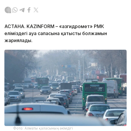
АСТАНА. KAZINFORM – «Қазгидромет» РМК
еліміздегі ауа сапасына қатысты болжамын
жариялады.
Фото: Алматы қаласының әкімдігі