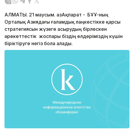
АЛМАТЫ. 21 маусым. ҚазАқпарат - БҰҰ-ның
Орталық Азиядағы ғаламдық лаңкестікке қарсы
стратегиясын жүзеге асырудың бірлескен
әрекеттестік жоспары біздің елдеріміздің күшін
біріктіруге негіз бола алады.