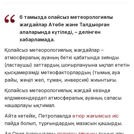
6 тамызда қолайсыз метеорологиялық
жағдайлар Ақтөбе және Талдықорған
қалаларында күтіледі, – делінген
хабарламада.
Қолайсыз метеорологиялық жағдайлар –
атмосфералық ауаның беткі қабатында зиянды
(ластаушы) заттардың шоғырлануына ықпал ететін
қысқамерзімді метеофакторлардың (тымық ауа
райы, жеңіл жел, тұман, инверсия) жиынтығы.
Қолайсыз метеорологиялық жағдай кезінде
елдімекендердегі атмосфералық ауаның сапасы
нашарлауы ықтимал.
Айта кетейік, Петропавлда
өткір жағымсыз иіс
пайда болып, тұрғындардың мазасын қашырды.
Ал Орал тұрғындары
полигон түтінінен
тыныс алу