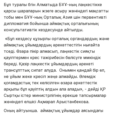
Бұл туралы бүгін Алматыда БҰҰ-ның лаңкестікке
қарсы шараларын жүзеге асыру жөніндегі мақсатты
тобы мен БҰҰ-ның Орталық Азия үшін первентивті
дипломатия бойынша аймақтық орталығының
консультативтік кездесуінде айтылды.
«Бұл кездесу құзырлы орталық органдардың және
аймақтық ұйымдардың әрекеттестігін нығайта
түседі. Өзара пікір алмасып, лаңкестік сияқты
қауіптермен күрес тәжірибесін бөлісуге мүмкіндік
береді. Қазір лаңкестік ұйымдардың әрекеті
трансұлттық сипат алуда. Онымен қандай бір ел,
не ұйым жеке күресіп жеңе алмайды. Әлемдік
қоғамдастық тек келісілген өзара әркеттестік
арқылы бұл қауіптің алдын ала алады», - дейді ҚР
Сыртқы істер министрлігінің ерекше тапсырмалар
жөніндегі елшісі Ақмарал Арыстанбекова.
Оның айтуынша. аймақтық ұйымдар аясындағы