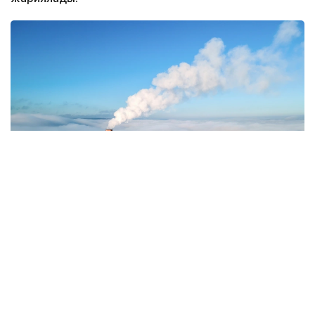
Фото: Magnific.com
5 тамызда қолайсыз метеорологиялық
жағдайлар Ақтөбе қалаласында күтіледі, –
делінген хабарламада.
Қолайсыз метеорологиялық жағдайлар –
атмосфералық ауаның беткі қабатында зиянды