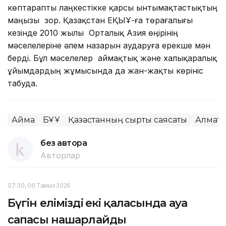
көптарапты лаңкестікке қарсы ынтымақтастықтың
маңызы зор. Қазақстан ЕҚЫҰ-ға төрағалығы
кезінде 2010 жылы Орталық Азия өңірінің
мәселелеріне әлем назарын аударуға ерекше мән
берді. Бұл мәселелер аймақтық және халықаралық
ұйымдардың жұмысында да жан-жақты көрініс
табуда.
Аймақ
БҰҰ
Қазақстанның сыртқы саясаты
Алмат
без автора
Авторлар
07:30, 06 Тамыз 2026
Бүгін еліміздің екі қаласында ауа
сапасы нашарлайды