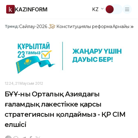
KAZINFORM
KZ
Сайлау-2026
Конституциялық реформа
Арнайы жо
Тренд:
12:24, 21 Маусым 2012
БҰҰ-ның Орталық Азиядағы
ғаламдық лаңкестікке қарсы
стратегиясын қолдаймыз - ҚР СІМ
елшісі