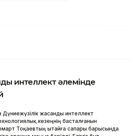
ды интеллект әлемінде
й
н Дүниежүзілік жасанды интеллект
технологиялық кезеңнің басталғанын
омарт Тоқаевтың Қытайға сапары барысында