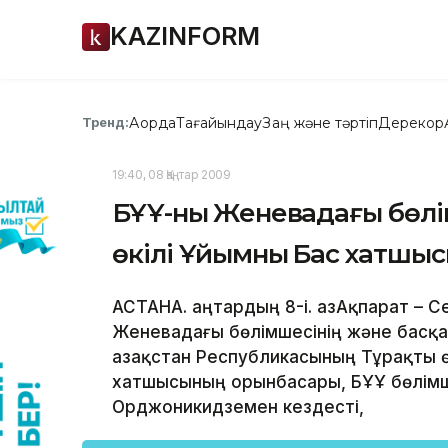
KAZINFORM
Ақорда
Тағайындау
Заң және тәртіп
Дерекқор
Тренд:
19:40, 08 Қаңтар 2009
БҰҰ-ның Женевадағы бөл
өкілі Ұйымның Бас хатшы
АСТАНА. Қаңтардың 8-і. ҚазАқпарат – 
Женевадағы бөлімшесінің және басқ
Қазақстан Республикасының Тұрақты 
хатшысының орынбасары, БҰҰ бөлімш
Орджоникидземен кездесті,