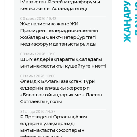
IV Қазақстан-Ресей медиафорумы
келесі жылы Астанада өтеді
03 тамыз 2026, 19:42
Журналистика және ЖИ:
Президент телерадиокешенінің
жобалары Санкт-Петербургтегі
медиафорумда таныстырылды
03 тамыз 2026, 13:10
ШЫҰ елдері ақпараттық саладағы
ынтымақтастықты күшейтуге ниетті
01 тамыз 2026, 10:00
Әлемдік БАҚ-тағы Қазақстан: Түркі
елдерінің алғашқы жерсерігі,
«Болашақ ойындары» мен Дастан
Сәтпаевтың голы
31 шілде 2026, 14:37
ҚР Президенті Орталық Азия
елдеріне ұзақмерзімді
ынтымақтастық жоспарын
әзірлеуді ұсынды