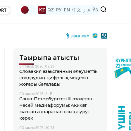
KZ
QZ
РУ
EN
中文
ق ز
ЎЗ
ORT
Тақырыпқа қатысты
04 тамыз 2026, 02:23
Словакия Қазақстанның әлеуметтік
қолдаудың цифрлық моделін
жоғары бағалады
03 тамыз 2026, 21:15
Санкт-Петербургтегі III Қазақстан-
Ресей медиафорумы: Ақиқат
жалған ақпараттан озық жүруі
керек
03 тамыз 2026, 20:23