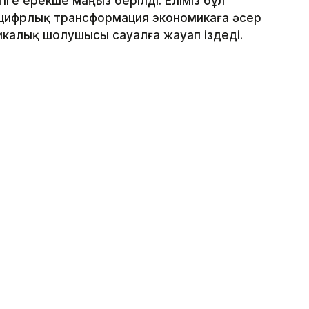
е ерекше маңыз берілді. Еліміз бұл
 цифрлық трансформация экономикаға әсер
тикалық шолушысы сауалға жауап іздеді.