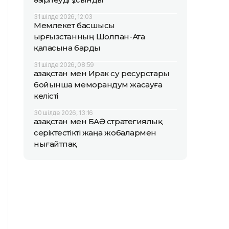
31 шілде 2026, 12:03
Мемлекет басшысы
Қырғызстанның Шолпан-Ата
қаласына барды
31 шілде 2026, 08:59
Қазақстан мен Ирак су ресурстары
бойынша меморандум жасауға
келісті
30 шілде 2026, 13:16
Қазақстан мен БАӘ стратегиялық
серіктестікті жаңа жобалармен
нығайтпақ