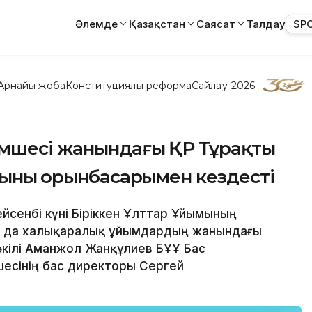
Әлемде
Қазақстан
Саясат
Талдау
SP
Арнайы жоба
Конституциялық реформа
Сайлау-2026
імшесі жанындағы ҚР Тұрақты
сының орынбасарымен кездесті
Сейсенбі күні Біріккен Ұлттар Ұйымының
а да халықаралық ұйымдардың жанындағы
өкілі Аманжол Жанқұлиев БҰҰ Бас
есінің бас директоры Сергей