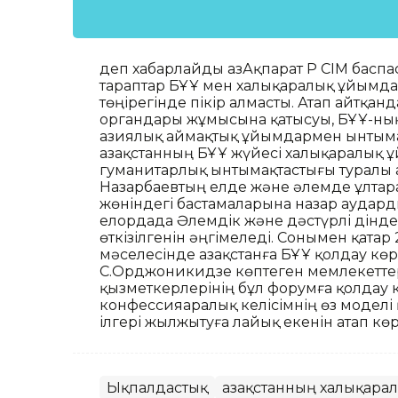
деп хабарлайды ҚазАқпарат ҚР СІМ басп
тараптар БҰҰ мен халықаралық ұйымда
төңірегінде пікір алмасты. Атап айтқ
органдары жұмысына қатысуы, БҰҰ-ны
азиялық аймақтық ұйымдармен ынтымақ
Қазақстанның БҰҰ жүйесі халықаралық
гуманитарлық ынтымақтастығы туралы а
Назарбаевтың елде және әлемде ұлтар
жөніндегі бастамаларына назар аудар
елордада Әлемдік және дәстүрлі дінд
өткізілгенін әңгімеледі. Сонымен қатар
мәселесінде Қазақстанға БҰҰ қолдау көрс
С.Орджоникидзе көптеген мемлекеттер
қызметкерлерінің бұл форумға қолдау к
конфессияаралық келісімнің өз модел
ілгері жылжытуға лайық екенін атап көрс
Ықпалдастық
Қазақстанның халықарал