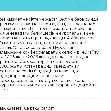
асөз қызметіне сілтеме жасап.Әңгіме барысында
р қызметіне қатысты кең ауқымды мәселелер
анда Қазақстанның БҰҰ-ның мамандандырылған
ң Женевадағы бөлімшесінің еуропалық және
тастығы тетіктері талқыланды. А.Жанқұлиев
 ұйымдарымен саяси, экономикалық және
йтты. Ол әсіресе Елбасы Нұрсұлтан
алық және конфессияаралық келісімді нығайту
ды, 2003 және 2006 жылдары қазақстандық
ер лидерлері съездерінің ойдағыдай
 2009 жылы Астанада 3-ші съезд өткізу
ететініне сенім білдірді. Өз кезегінде
дің көрнекті діни және саяси
өрсетуі біздің елімізде ұлысаралық және
і құрылғанын және оны халықаралық деңгейде
етті.
ық қызметі. Сыртқы саясат