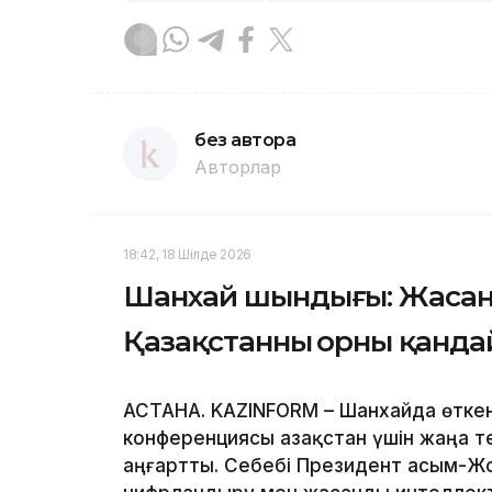
без автора
Авторлар
18:42, 18 Шілде 2026
Шанхай шындығы: Жасан
Қазақстанның орны қанда
АСТАНА. KAZINFORM – Шанхайда өтке
конференциясы Қазақстан үшін жаңа 
аңғартты. Себебі Президент Қасым-Ж