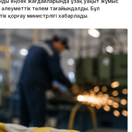
янды еңбек жағдайларында ұзақ уақыт жұмыс
ы әлеуметтік төлем тағайындалды. Бұл
ік қорғау министрлігі хабарлады.