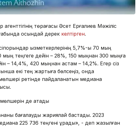
 агенттігінің төрағасы Әсет Ерғалиев Мәжіліс
уабында осындай дерек
келтірген
.
әсіпорындар қызметкерлерінің 5,7%-ы 70 мың
0 мың теңгеге дейін – 28%, 150 мыңнан 300 мыңға
ін – 14,4%, 420 мыңнан астам – 14,2%. Егер сіз
ынша екі тең жартыға бөлсеңіз, онда
мөлшері ретінде пайдаланатын медиана
шысы.
ң мөлшерін де атады
ананы бағалауды жариялай бастады. 2023
диана 225 736 теңгені құрады», - деп жазылған