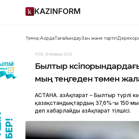
KAZINFORM
Ақорда
Тағайындау
Заң және тәртіп
Дерекқор
Тренд:
11:09, 15 Мамыр 2023
Былтыр кәсіпорындардағы
мың теңгеден төмен жал
АСТАНА. ҚазАқпарат – Былтыр түрлі к
қазақстандықтардың 37,6%-ы 150 мың
деп хабарлайды ҚазАқпарат тілшісі.