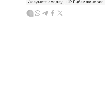
Әлеуметтік қолдау
ҚР Еңбек және халық
Асхат Райқұл
Авторлар
23:14, 31 Шілде 2026
Ақтөбеде төтенше жағда
балаларына біржолғы кө
АҚТӨБЕ. KAZINFORM – Көмек ауылдағы 1
оқушыларына жаңа оқу жылына дайы