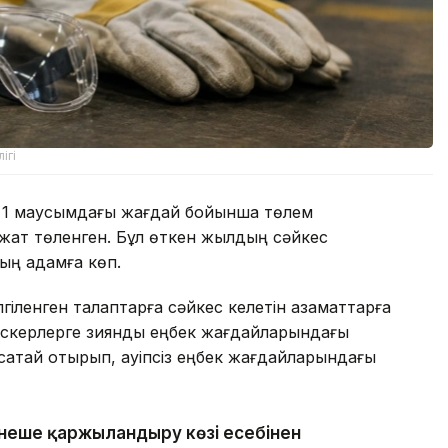
ігі
 1 маусымдағы жағдай бойынша төлем
ажат төленген. Бұл өткен жылдың сәйкес
ың адамға көп.
гіленген талаптарға сәйкес келетін азаматтарға
ыскерлерге зиянды еңбек жағдайларындағы
сақтай отырып, қауіпсіз еңбек жағдайларындағы
рнеше қаржыландыру көзі есебінен