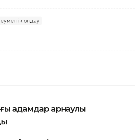
еуметтік қолдау
ағы адамдар арнаулы
ды