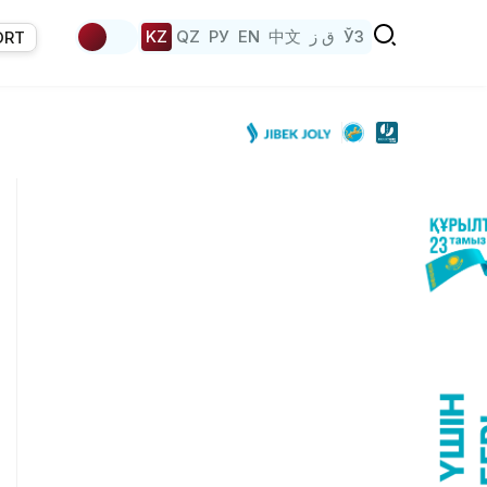
KZ
QZ
РУ
EN
中文
ق ز
ЎЗ
ORT