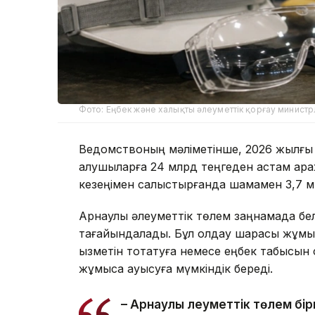
Фото: Еңбек және халықты әлеуметтік қорғау министрл
Ведомствоның мәліметінше, 2026 жылғы
алушыларға 24 млрд теңгеден астам қар
кезеңімен салыстырғанда шамамен 3,7 м
Арнаулы әлеуметтік төлем заңнамада бел
тағайындалады. Бұл қолдау шарасы жұм
қызметін тоқтатуға немесе еңбек табысын 
жұмысқа ауысуға мүмкіндік береді.
– Арнаулы әлеуметтік төлем бі