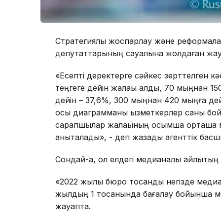
Стратегиялық жоспарлау және реформалар
депутаттарының сауалына жолдаған жа
«Есепті деректерге сәйкес зерттелген к
теңгеге дейін жалақы алды, 70 мыңнан 15
дейін – 37,6%, 300 мыңнан 420 мыңға дей
осы диаграмманы қызметкерлер саны бой
сарапшылар жалақының қосымша орташа 
анықталады», - деп жазады агенттік бас
Сондай-ақ, ол елдегі медианалық айлықты
«2022 жылы бюро тоқсандық негізде меди
жылдың 1 тоқсанында бағалау бойынша ме
жауапта.