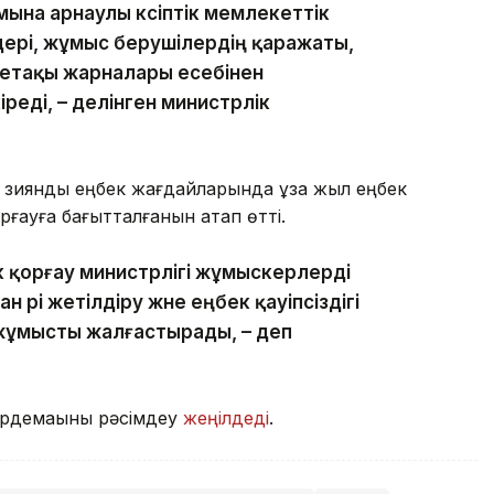
ына арнаулы кәсіптік мемлекеттік
ері, жұмыс берушілердің қаражаты,
йнетақы жарналары есебінен
еді, – делінген министрлік
і зиянды еңбек жағдайларында ұзақ жыл еңбек
рғауға бағытталғанын атап өтті.
ік қорғау министрлігі жұмыскерлерді
н әрі жетілдіру және еңбек қауіпсіздігі
жұмысты жалғастырады, – деп
әрдемақыны рәсімдеу
жеңілдеді
.