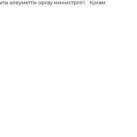
ты әлеуметтік қорғау министрлігі
Қоғам
й жарияланған ауыл
мек беріледі
10 отбасына тиесілі. Оның ішінде мектеп
ндалуы үшін қаржы қарастырылды.