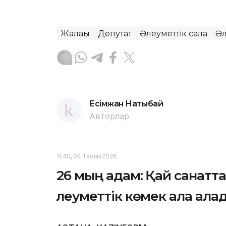
Жалақы
Депутат
Әлеуметтік сала
Әл
Есімжан Нақтыбай
Авторлар
11:40, 04 Тамыз 2026
26 мың адам: Қай санатт
әлеуметтік көмек ала ала