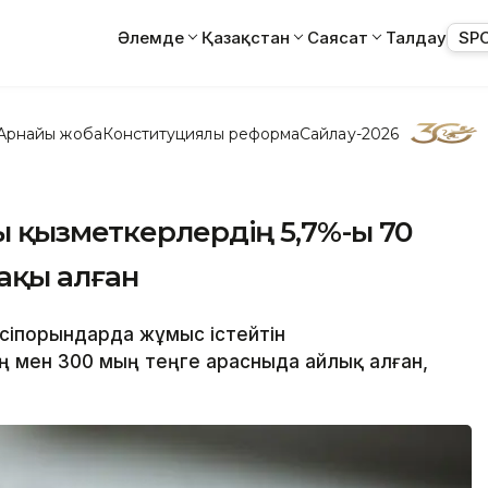
Әлемде
Қазақстан
Саясат
Талдау
SP
Арнайы жоба
Конституциялық реформа
Сайлау-2026
 қызметкерлердің 5,7%-ы 70
ақы алған
әсіпорындарда жұмыс істейтін
 мен 300 мың теңге арасныда айлық алған,