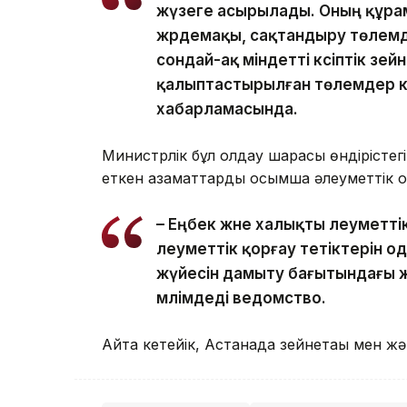
жүзеге асырылады. Оның құрам
жәрдемақы, сақтандыру төлемд
сондай-ақ міндетті кәсіптік зе
қалыптастырылған төлемдер кір
хабарламасында.
Министрлік бұл қолдау шарасы өндірістег
еткен азаматтарды қосымша әлеуметтік қо
– Еңбек және халықты әлеуметт
әлеуметтік қорғау тетіктерін ода
жүйесін дамыту бағытындағы 
мәлімдеді ведомство.
Айта кетейік, Астанада зейнетақы мен ж