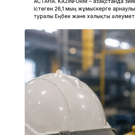
АСТАНА. KAZINFORM – Қазақстанда зи
істеген 26,1 мың жұмыскерге арнаул
туралы Еңбек және халықты әлеуметт