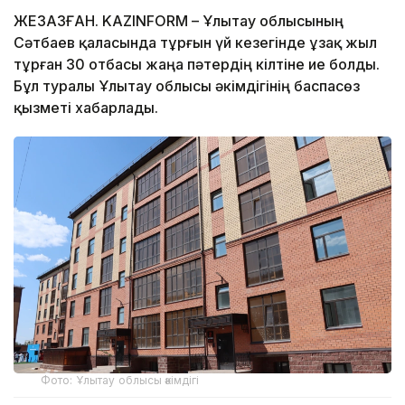
ЖЕЗҚАЗҒАН. KAZINFORM – Ұлытау облысының
Сәтбаев қаласында тұрғын үй кезегінде ұзақ жыл
тұрған 30 отбасы жаңа пәтердің кілтіне ие болды.
Бұл туралы Ұлытау облысы әкімдігінің баспасөз
қызметі хабарлады.
Фото: Ұлытау облысы әкімдігі