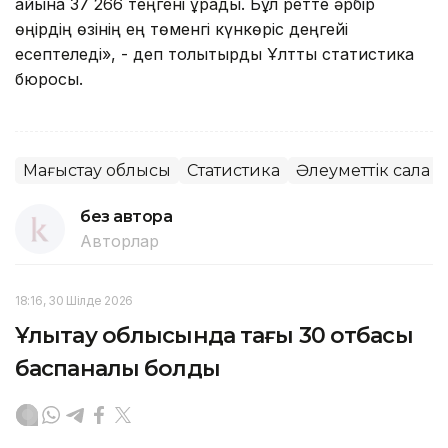
айына 37 266 теңгені құрады. Бұл ретте әрбір
өңірдің өзінің ең төменгі күнкөріс деңгейі
есептеледі», - деп толықтырды Ұлттық статистика
бюросы.
Маңғыстау облысы
Статистика
Әлеуметтік сала
без автора
Авторлар
18:16, 30 Шілде 2026
Ұлытау облысында тағы 30 отбасы
баспаналы болды