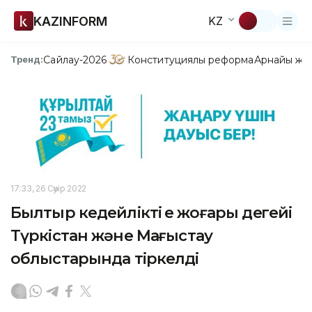
KAZINFORM
KZ
Сайлау-2026
Конституциялық реформа
Арнайы жо
Тренд:
17:33, 26 Сәуір 2022
Былтыр кедейліктің ең жоғары деңгейі
Түркістан және Маңғыстау
облыстарында тіркелді