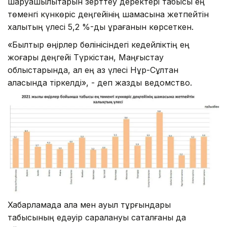
шаруашылықтарын зерттеу деректері табысы ең
төменгі күнкөріс деңгейінің шамасына жетпейтін
халықтың үлесі 5,2 %-ды құрағанын көрсеткен.
«Былтыр өңірлер бөлінісіндегі кедейліктің ең
жоғары деңгейі Түркістан, Маңғыстау
облыстарында, ал ең аз үлесі Нұр-Сұлтан
қаласында тіркелді», - деп жазды ведомство.
Хабарламада қала мен ауыл тұрғындары
табысының едәуір саралануы сақталғаны да