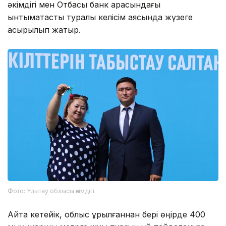
әкімдігі мен Отбасы банк арасындағы
ынтымақтастық туралы келісім аясында жүзеге
асырылып жатыр.
Фото: Ұлытау облысы әкімдігі
Айта кетейік, облыс құрылғаннан бері өңірде 400