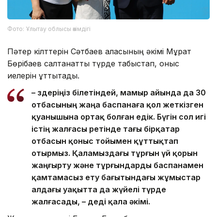
Фото: Ұлытау облысы әкімдігі
Пәтер кілттерін Сәтбаев қаласының әкімі Мұрат
Бөрібаев салтанатты түрде табыстап, қоныс
иелерін құттықтады.
– Өздеріңіз білетіндей, мамыр айында да 30
отбасының жаңа баспанаға қол жеткізген
қуанышына ортақ болған едік. Бүгін сол игі
істің жалғасы ретінде тағы бірқатар
отбасын қоныс тойымен құттықтап
отырмыз. Қаламыздағы тұрғын үй қорын
жаңғырту және тұрғындарды баспанамен
қамтамасыз ету бағытындағы жұмыстар
алдағы уақытта да жүйелі түрде
жалғасады, – деді қала әкімі.