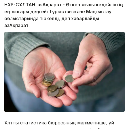
НҰР-СҰЛТАН. ҚазАқпарат - Өткен жылы кедейліктің
ең жоғары деңгейі Түркістан және Маңғыстау
облыстарында тіркелді, деп хабарлайды
ҚазАқпарат.
Ұлттық статистика бюросының мәліметінше, үй