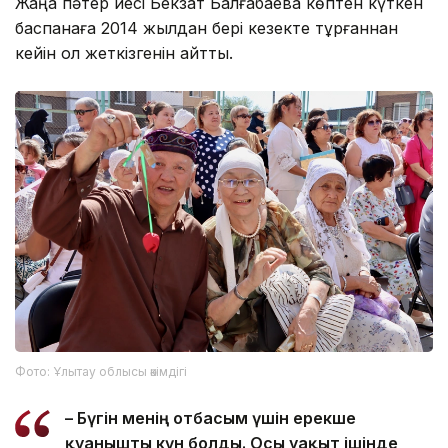
Жаңа пәтер иесі Бекзат Балғабаева көптен күткен
баспанаға 2014 жылдан бері кезекте тұрғаннан
кейін қол жеткізгенін айтты.
Фото: Ұлытау облысы әкімдігі
– Бүгін менің отбасым үшін ерекше
қуанышты күн болды. Осы уақыт ішінде