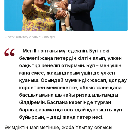
Фото: Ұлытау облысы әкімдігі
– Мен ІІ топтағы мүгедекпін. Бүгін екі
бөлмелі жаңа пәтердің кілтін алып, үлкен
бақытқа кенеліп отырмын. Бұл – мен үшін
ғана емес, жақындарым үшін де үлкен
қуаныш. Осындай мүмкіндік жасап, қолдау
көрсеткен мемлекетке, облыс және қала
басшылығына шынайы ризашылығымды
білдіремін. Баспана кезегінде тұрған
барлық азаматқа осындай қуанышты күн
бұйырсын, – деді жаңа пәтер иесі.
Әкімдіктің мәліметінше, жоба Ұлытау облысы