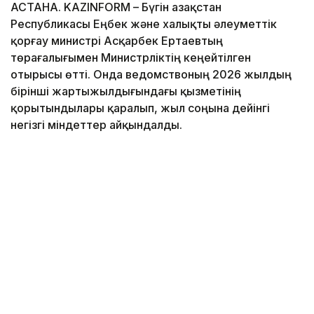
АСТАНА. KAZINFORM – Бүгін Қазақстан
Республикасы Еңбек және халықты әлеуметтік
қорғау министрі Асқарбек Ертаевтың
төрағалығымен Министрліктің кеңейтілген
отырысы өтті. Онда ведомствоның 2026 жылдың
бірінші жартыжылдығындағы қызметінің
қорытындылары қаралып, жыл соңына дейінгі
негізгі міндеттер айқындалды.