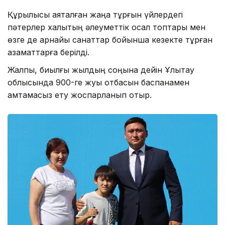
Құрылысы аяқталған жаңа тұрғын үйлердегі
пәтерлер халықтың әлеуметтік осал топтары мен
өзге де арнайы санаттар бойынша кезекте тұрған
азаматтарға берілді.
Жалпы, биылғы жылдың соңына дейін Ұлытау
облысында 900-ге жуық отбасын баспанамен
қамтамасыз ету жоспарланып отыр.