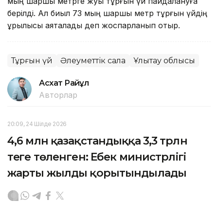
мың шаршы метрге жуық тұрғын үй пайдалануға
берілді. Ал биыл 73 мың шаршы метр тұрғын үйдің
құрылысы аяқталады деп жоспарланып отыр.
Тұрғын үй
Әлеуметтік сала
Ұлытау облысы
Асхат Райқұл
Авторлар
20:09, 24 Шілде 2026
4,6 млн қазақстандыққа 3,3 трлн
теңге төленген: Еңбек министрлігі
жарты жылды қорытындылады