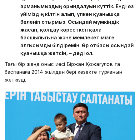
арманымыздың орындалуын күттік. Енді өз
үйіміздің кілтін алып, үлкен қуанышқа
бөленіп отырмыз. Осындай мүмкіндік
жасап, қолдау көрсеткен қала
басшылығына және мемлекетімізге
алғысымды білдіремін. Әр отбасы осындай
қуанышқа жетсін, – деді ол.
Тағы бір жаңа қоныс иесі Біржан Қожагулов та
баспанаға 2014 жылдан бері кезекте тұрғанын
жеткізді.