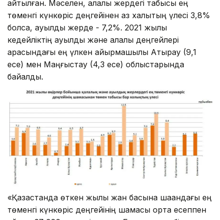
айтылған. Мәселен, қалалық жердегі табысы ең
төменгі күнкөріс деңгейінен аз халықтың үлесі 3,8%
болса, ауылдық жерде - 7,2%. 2021 жылы
кедейліктің ауылдық және қалалық деңгейлері
арасындағы ең үлкен айырмашылық Атырау (9,1
есе) мен Маңғыстау (4,3 есе) облыстарында
байқалды.
«Қазақстанда өткен жылы жан басына шаққандағы ең
төменгі күнкөріс деңгейінің шамасы орта есеппен