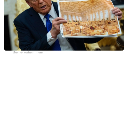
Фото: yahoo.com
Апелляциялық алқаның үш судьясының екеуі бұл
шешімді қолдады. Алайда тыйым тек жердің
үстіндегі жұмыстарға қатысты. Жобаның жерасты
бөлігінің құрылысы әзірге жалғаса береді. Онда
бомбадан қорғанатын баспана және басқа
да нысандар орналастырылмақ.
Дау Дональд Трамп әкімшілігі Ақ үйдің Шығыс
қанатын бұзып, Конгрестің алдын ала