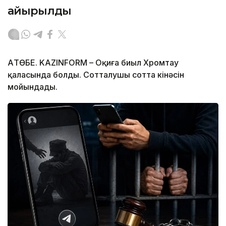
айырылды
АҚТӨБЕ. KAZINFORM – Оқиға биыл Хромтау
қаласында болды. Сотталушы сотта кінәсін
мойындады.