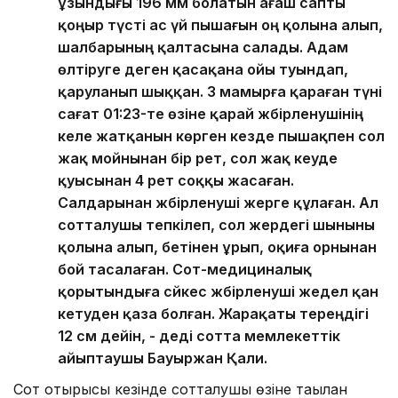
ұзындығы 196 мм болатын ағаш сапты
қоңыр түсті ас үй пышағын оң қолына алып,
шалбарының қалтасына салады. Адам
өлтіруге деген қасақана ойы туындап,
қаруланып шыққан. 3 мамырға қараған түні
сағат 01:23-те өзіне қарай жәбірленушінің
келе жатқанын көрген кезде пышақпен сол
жақ мойнынан бір рет, сол жақ кеуде
қуысынан 4 рет соққы жасаған.
Салдарынан жәбірленуші жерге құлаған. Ал
сотталушы тепкілеп, сол жердегі шыныны
қолына алып, бетінен ұрып, оқиға орнынан
бой тасалаған. Сот-медициналық
қорытындыға сәйкес жәбірленуші жедел қан
кетуден қаза болған. Жарақаты тереңдігі
12 см дейін, - деді сотта мемлекеттік
айыптаушы Бауыржан Қали.
Сот отырысы кезінде сотталушы өзіне тағылған