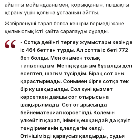
айыпты мойындағанымен, қорыққанын, пышақты
қорғану үшін қолына ұстағанын айтты.
Жәбірленуші тарап болса кешірім бермеді және
қылмыстық істі қайта саралауды сұрады.
- Сотқа дейінгі тергеу жұмыстары кезінде
іс 464 беттен тұрды. Ал сотта іс беті 772
бет болды. Мен онымен толық
таныспадым. Менің құқығым бұзылды деп
есептеп, шағым түсірдім. Бірақ сот оны
қарастырмады. Сонымен бірге сотқа тек
бір куә шақырылды. Сол күні қызмет
көрсеткен даяшы сот отырысына
шақырылмады. Сот отырысында
бейнематериал көрсетілді. Көлемін
үлкейтіп қарап, інімнің ешқандай да қауіп
төндірмегенін дәлелдегім келді.
Өтінішімізді қараусыз қалдырды, судья