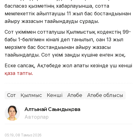
баспасөз қызметінің хабарлауынша, сотта
мемлекеттік айыптаушы 11 жыл бас бостандығынан
айыру жазасын тағайындауды сұрады.
Сот үкімімен сотталушы Қылмыстық кодекстің 99-
бабы 1-бөлігімен кінәлі деп танылып, оған 13 жыл
мерзімге бас бостандығынан айыру жазасы
тағайындалды. Сот үкімі заңды күшіне енген жоқ.
Еске салсақ, Ақтөбеде жол апаты кезінде үш кенші
қаза тапты.
Сот
Қылмыс
Кенші
Ақтөбе
Ақтөбе облысы
Алтынай Сағындықова
Авторлар
05:19, 08 Тамыз 2026