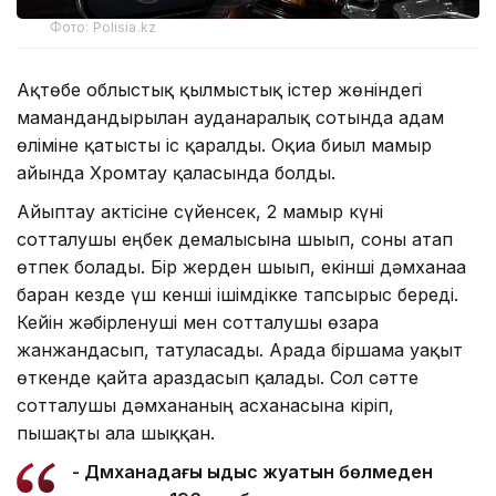
Фото: Polisia.kz
Ақтөбе облыстық қылмыстық істер жөніндегі
мамандандырылған ауданаралық сотында адам
өліміне қатысты іс қаралды. Оқиға биыл мамыр
айында Хромтау қаласында болды.
Айыптау актісіне сүйенсек, 2 мамыр күні
сотталушы еңбек демалысына шығып, соны атап
өтпек болады. Бір жерден шығып, екінші дәмханаға
барған кезде үш кенші ішімдікке тапсырыс береді.
Кейін жәбірленуші мен сотталушы өзара
жанжандасып, татуласады. Арада біршама уақыт
өткенде қайта араздасып қалады. Сол сәтте
сотталушы дәмхананың асханасына кіріп,
пышақты ала шыққан.
- Дәмханадағы ыдыс жуатын бөлмеден