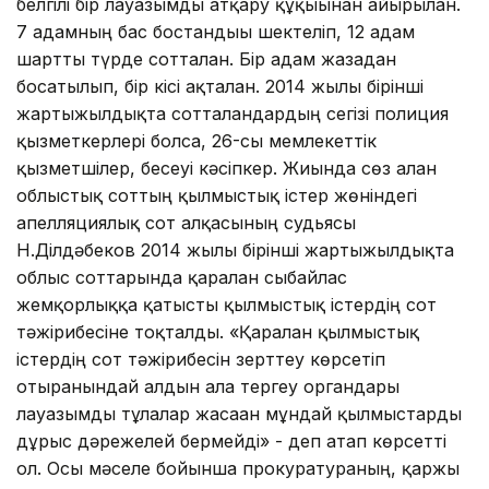
белгілі бір лауазымды атқару құқығынан айырылған.
7 адамның бас бостандығы шектеліп, 12 адам
шартты түрде сотталған. Бір адам жазадан
босатылып, бір кісі ақталған. 2014 жылы бірінші
жартыжылдықта сотталғандардың сегізі полиция
қызметкерлері болса, 26-сы мемлекеттік
қызметшілер, бесеуі кәсіпкер. Жиында сөз алған
облыстық соттың қылмыстық істер жөніндегі
апелляциялық сот алқасының судьясы
Н.Ділдәбеков 2014 жылғы бірінші жартыжылдықта
облыс соттарында қаралған сыбайлас
жемқорлыққа қатысты қылмыстық істердің сот
тәжірибесіне тоқталды. «Қаралған қылмыстық
істердің сот тәжірибесін зерттеу көрсетіп
отырғанындай алдын ала тергеу органдары
лауазымды тұлғалар жасаған мұндай қылмыстарды
дұрыс дәрежелей бермейді» - деп атап көрсетті
ол. Осы мәселе бойынша прокуратураның, қаржы