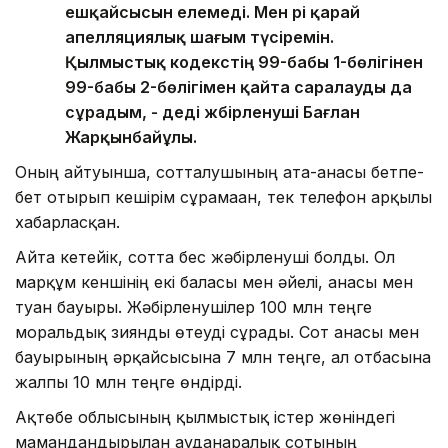
ешқайсысын елемеді. Мен әрі қарай
апелляциялық шағым түсіремін.
Қылмыстық кодекстің 99-бабы 1-бөлігінен
99-бабы 2-бөлігімен қайта саралауды да
сұрадым, - деді жәбірленуші Бағлан
Жарқынбайұлы.
Оның айтуынша, сотталушының ата-анасы бетпе-
бет отырып кешірім сұрамаған, тек телефон арқылы
хабарласқан.
Айта кетейік, сотта бес жәбірленуші болды. Ол
марқұм кеншінің екі баласы мен әйелі, анасы мен
туған бауыры. Жәбірленушілер 100 млн теңге
моральдық зиянды өтеуді сұрады. Сот анасы мен
бауырының әрқайсысына 7 млн теңге, ал отбасына
жалпы 10 млн теңге өндірді.
Ақтөбе облысының қылмыстық істер жөніндегі
мамандандырылған ауданаралық сотының