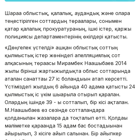
Шараға облыстық, қалалық, аудандық және оларға
теңестірілген соттардың төрағалары, сонымен
қатар қалалық прокуратураның, ішкі істер, қаржы
полициясы департаментерінің өкілдері қатысты.
«Дөңгелек үстелді» ашқан облыстық соттың
қылмыстық істер жөніндегі апелляциялық сот
алқасының төрағасы Мирамбек Нағашыбаев 2014
жылғы бірінші жартыжылдықта облыс соттарында
аталған санаттағы 27 іс болғандығын атап көрсетті.
Үстіміздегі жылдың 6 айында 40 адамға қатысты 24
қылмыстық іс үкім шығарыла отырып қаралған.
Олардың ішінде 39 - ы сотталып, бір кісі ақталған.
М.Нағашыбаев өз сөзінде сотталғандарға
қолданылған жазаларға да тоқталып өтті. Қолдағы
мәліметке қарағанда 15 адам бас бостағдығынан
айырылып, 3 кісіге айып салынған. Бір айыпкер