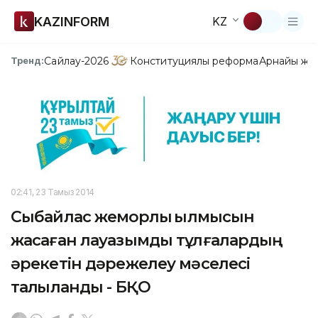
KAZINFORM
KZ
Сайлау-2026
Конституциялық реформа
Арнайы жо
Тренд:
02:41, 23 Тамыз 2014
Cыбайлас жемқорлық қылмысын
жасаған лауазымды тұлғалардың
әрекетін дәрежелеу мәселесі
талқыланды - БҚО