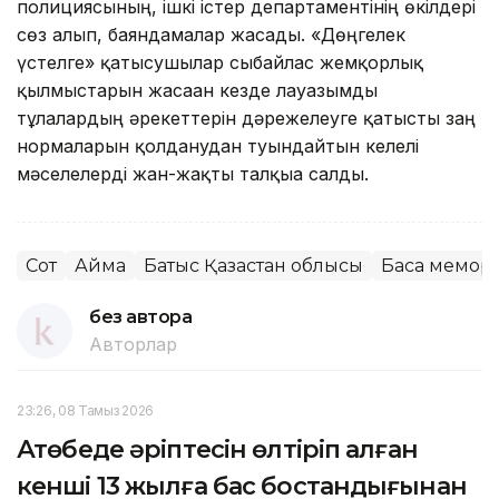
полициясының, ішкі істер департаментінің өкілдері
сөз алып, баяндамалар жасады. «Дөңгелек
үстелге» қатысушылар сыбайлас жемқорлық
қылмыстарын жасаған кезде лауазымды
тұлғалардың әрекеттерін дәрежелеуге қатысты заң
нормаларын қолданудан туындайтын келелі
мәселелерді жан-жақты талқыға салды.
Сот
Аймақ
Батыс Қазақстан облысы
Басқа мемор
без автора
Авторлар
23:26, 08 Тамыз 2026
Ақтөбеде әріптесін өлтіріп алған
кенші 13 жылға бас бостандығынан