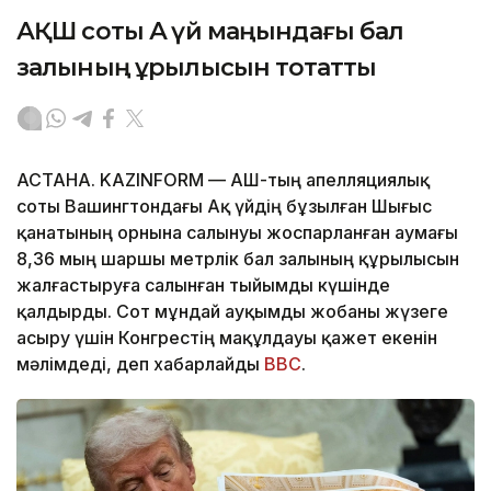
АҚШ соты Ақ үй маңындағы бал
залының құрылысын тоқтатты
АСТАНА. KAZINFORM — АҚШ-тың апелляциялық
соты Вашингтондағы Ақ үйдің бұзылған Шығыс
қанатының орнына салынуы жоспарланған аумағы
8,36 мың шаршы метрлік бал залының құрылысын
жалғастыруға салынған тыйымды күшінде
қалдырды. Сот мұндай ауқымды жобаны жүзеге
асыру үшін Конгрестің мақұлдауы қажет екенін
мәлімдеді, деп хабарлайды
BBC
.