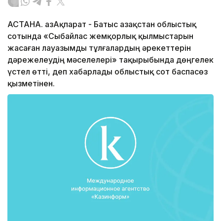
АСТАНА. ҚазАқпарат - Батыс Қазақстан облыстық
сотында «Сыбайлас жемқорлық қылмыстарын
жасаған лауазымды тұлғалардың әрекеттерін
дәрежелеудің мәселелері» тақырыбында дөңгелек
үстел өтті, деп хабарлады облыстық сот баспасөз
қызметінен.