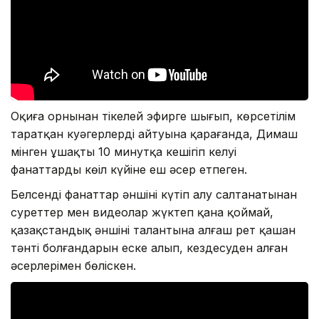
Оқиға орнынан тікелей эфирге шығып, көрсетілім
таратқан куәгерлердің айтуына қарағанда, Димаш
мінген ұшақтың 10 минутқа кешігіп келуі
фанаттардың көңіл күйіне еш әсер етпеген.
Белсенді фанаттар әншіні күтіп алу салтанатынан
суреттер мен видеолар жүктеп қана қоймай,
қазақстандық әншінің талантына алғаш рет қашан
тәнті болғандарын еске алып, кездесуден алған
әсерлерімен бөліскен.