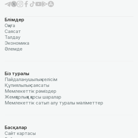
Бөлімдер
Оқиға
Саясат
Талдау
Экономика
Әлемде
Біз туралы
Пайдаланушылық келiciм
Құпиялылық саясаты
Мемлекеттік рәміздер
Жемқорлыққа қарсы шаралар
Мемлекеттік сатып алу туралы мәлiметтер
Басқалар
Сайт картасы