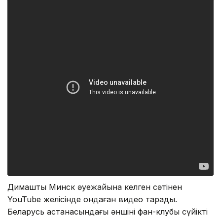
Димаштың Минск әуежайына келген сәтінен
YouTube желісінде ондаған видео тарады.
Беларусь астанасындағы әншінің фан-клубы сүйікті