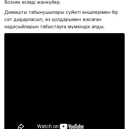
Возняк есімді жанкүйер.
Димаштың табынушылары сүйікті әншілерімен бір
сәт дидарласып, өз қолдарымен жасаған
кәдесыйларын табыстауға мүмкіндік алды.