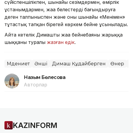
сүйіспеншілікпен, шынайы сезімдермен, өмірлік
ұстанымдармен, жаңа белестерді бағындыруға
деген талпыныспен және оның шынайы «Менімен»
тұтастық тапқан бірегей көркем бейне ұсынылады.
Айта кетелік Димаштың жаңа бейнебаяны жарыққа
шыққаны туралы
жазған едік
.
Мәдениет
Әнші
Димаш Құдайберген
Өнер
М
Назым Бөлесова
Авторлар
KAZINFORM