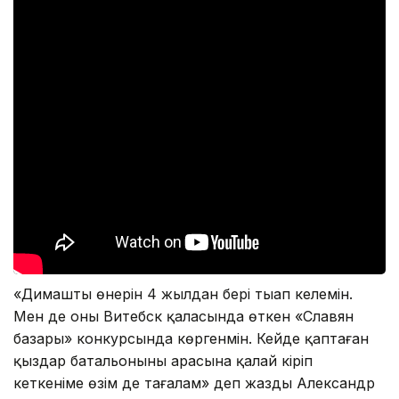
«Димаштың өнерін 4 жылдан бері тыңап келемін.
Мен де оны Витебск қаласында өткен «Славян
базары» конкурсында көргенмін. Кейде қаптаған
қыздар батальонының арасына қалай кіріп
кеткеніме өзім де таңғалам» деп жазды Александр