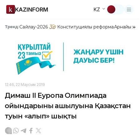
KAZINFORM
KZ
Сайлау-2026
Конституциялық реформа
Арнайы жо
Тренд:
12:46, 22 Маусым 2019
Димаш ІІ Еуропа Олимпиада
ойындарының ашылуына Қазақстан
туын «алып» шықты