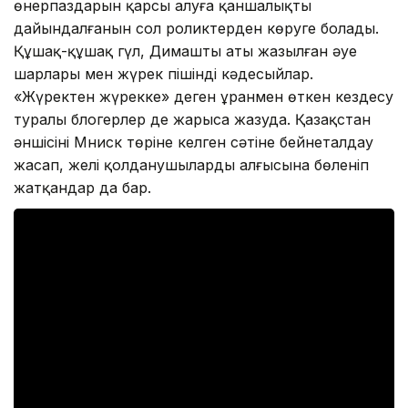
өнерпаздарын қарсы алуға қаншалықты
дайындалғанын сол роликтерден көруге болады.
Құшақ-құшақ гүл, Димаштың аты жазылған әуе
шарлары мен жүрек пішінді кәдесыйлар.
«Жүректен жүрекке» деген ұранмен өткен кездесу
туралы блогерлер де жарыса жазуда. Қазақстан
әншісінің Мниск төріне келген сәтіне бейнеталдау
жасап, желі қолданушылардың алғысына бөленіп
жатқандар да бар.