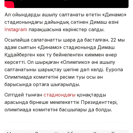
Ал ойындардың ашылу салтанаты өтетін «Динамо»
стадионындағы дайындық сәтінен Димаш өзінің
Instagram
парақшасына көріністер салды.
Осылайша салатанатты шара да басталған. 22 мың
адам сыятын «Динамо» стадионында Димаш
Құдайберген көк ту бейнеленген киіммен өнер
көрсетті. Ол шырқаған «Олимпико» әні ашылу
салтанатының шарықтау шегіне дөп келді. Еуропа
Олимпиада комитетінің ресми туы осы ән
барысында ортаға шығарылды.
Сілтідей тынған
стадиондағы
қонақтардың
арасында бірнеше мемлекеттік Президенттері,
олимпиада комитетінің басшылары да болды.