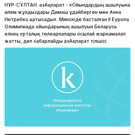
НҰР-СҰЛТАН. ҚазАқпарат - «Ойындардың ашылуына
әлем жұлдыздары Димаш Құдайберген мен Анна
Нетребко қатысады». Минскіде басталған ІІ Еуропа
Олимипиада ойындарының ашылуын Беларусь
елінің орталық телеарналары осылай жарнамалап
жатты, деп хабарлайды ҚазАқпарат тілшісі.