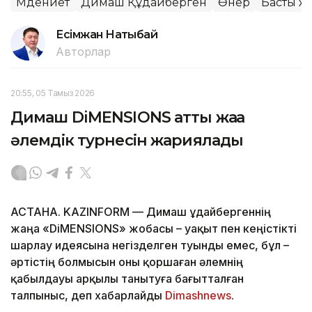
Мәдениет
Димаш Құдайберген
Өнер
Басты ж
Есімжан Нақтыбай
Авторлар
20:55, 05 Тамыз 2026
Димаш DiMENSIONS атты жаңа
әлемдік турнесін жариялады
АСТАНА. KAZINFORM — Димаш Құдайбергеннің
жаңа «DiMENSIONS» жобасы – уақыт пен кеңістікті
шарлау идеясына негізделген туынды емес, бұл –
әртістің болмысын оны қоршаған әлемнің
қабылдауы арқылы танытуға бағытталған
талпыныс, деп хабарлайды
Dimashnews
.