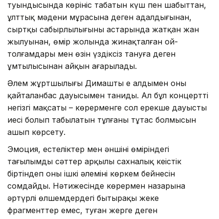
туындысында көрініс табатын күш пен шабыттан,
ұлттық мәдени мұрасына деген адалдығынан,
сыртқы сабырлылығының астарында жатқан жан
жылуынан, өмір жолында жинақталған ой-
толғамдары мен өзін үздіксіз тануға деген
ұмтылысынан айқын аңғарылады.
Әлем жұртшылығы Димашты ең алдымен оның
қайталанбас дауысымен таниды. Ал бұл концерттің
негізгі мақсаты – көрерменге сол ерекше дауыстың
иесі болып табылатын тұлғаның тұтас болмысын
ашып көрсету.
Эмоция, естеліктер мен әншінің өміріндегі
тағылымды сәттер арқылы сахналық кеңістік
біртіндеп оның ішкі әлемінің көркем бейнесін
сомдайды. Нәтижесінде көрермен назарына
әртүрлі өлшемдердегі бытыраңқы жеке
фрагменттер емес, туған жерге деген