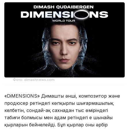
Фото: dimashnews.com
«DiMENSIONS» Димаштың әнші, композитор және
продюсер ретіндегі көпқырлы шығармашылық
келбетін, сондай-ақ сахнадан тыс өміріндегі
табиғи болмысы мен адам ретіндегі ең шынайы
қырларын бейнелейді. Бұл қырлар оның әрбір