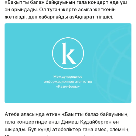
«Бақытты бала» байқауының гала концертінде үш
ән орындады. Ол туған жерге асыға жеткенін
жеткізді, деп хабарлайды ҚазАқпарат тілшісі.
Ақтөбе қаласында өткен «Бақытты бала» байқауының
гала концертінде әнші Димаш Құдайберген ән
шырқады. Бұл күнді ақтөбеліктер ғана емес, әлемнің