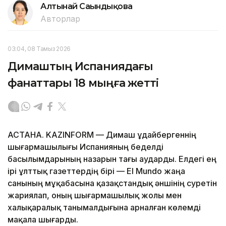
Алтынай Сағындықова
Авторлар
03:04, 08 Тамыз 2026
Димаштың Испаниядағы
фанаттары 18 мыңға жетті
АСТАНА. KAZINFORM — Димаш Құдайбергеннің
шығармашылығы Испанияның беделді
басылымдарының назарын тағы аударды. Елдегі ең
ірі ұлттық газеттердің бірі — El Mundo жаңа
санының мұқабасына қазақстандық әншінің суретін
жариялап, оның шығармашылық жолы мен
халықаралық танымалдығына арналған көлемді
мақала шығарды.