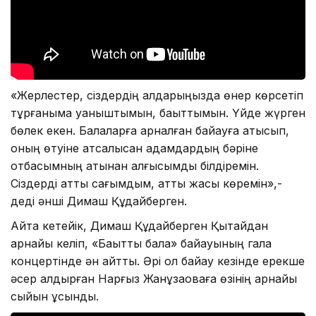
«Жерлестер, сіздердің алдарыңызда өнер көрсетіп
тұрғаныма қуаныштымын, бақыттымын. Үйде жүрген
бөлек екен. Балаларға арналған байқауға қатысып,
оның өтуіне атсалысқан адамдардың бәріне
отбасымның атынан алғысымды білдіремін.
Сіздерді қатты сағымдым, қатты жақсы көремін»,-
деді әнші Димаш Құдайберген.
Айта кетейік, Димаш Құдайберген Қытайдан
арнайы келіп, «Бақытты бала» байқауының гала
концертінде ән айтты. Әрі ол байқау кезінде ерекше
әсер қалдырған Нарғыз Жанұзақоваға өзінің арнайы
сыйын ұсынды.