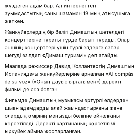
жүздеген адам бар. Ал интернеттегі
қауымдастықтың саны шамамен 18 мың қатысушыға
жеткен.
Жанкүйерлердің бір бөлігі Димаштың шетелдегі
концерттеріне тұрақты түрде барып тұрады. Олар
әншінің концерттері үшін түрлі елдерге сапар
шегуді әзілдеп «Димаш туризмі» деп атайды.
Мақалада режиссер Давид Коллантестің Димаштың
Испаниядағы жанкүйерлеріне арналған «Al compás
de su voz» («Оның дауыс ырғағымен») деректі
фильмі де сөз болған.
Фильмде Димаштың музыкасы әртүрлі елдерден
шыққан адамдарды қалай жақындастырғаны және
олардың өмірінің маңызды бөлігіне айналғаны
көрсетіледі. Деректі картинаның көрсетілімі
қыркүйек айына жоспарланған.