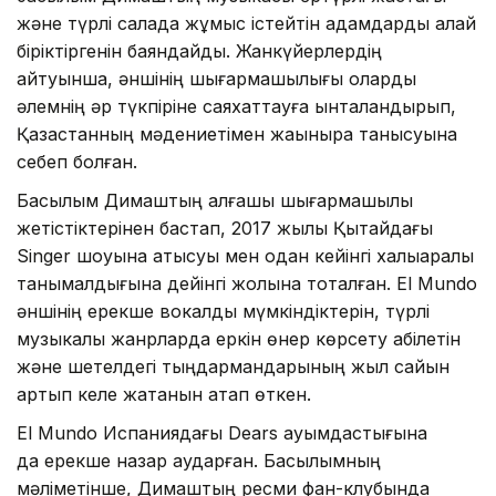
және түрлі салада жұмыс істейтін адамдарды қалай
біріктіргенін баяндайды. Жанкүйерлердің
айтуынша, әншінің шығармашылығы оларды
әлемнің әр түкпіріне саяхаттауға ынталандырып,
Қазақстанның мәдениетімен жақынырақ танысуына
себеп болған.
Басылым Димаштың алғашқы шығармашылық
жетістіктерінен бастап, 2017 жылы Қытайдағы
Singer шоуына қатысуы мен одан кейінгі халықаралық
танымалдығына дейінгі жолына тоқталған. El Mundo
әншінің ерекше вокалдық мүмкіндіктерін, түрлі
музыкалық жанрларда еркін өнер көрсету қабілетін
және шетелдегі тыңдармандарының жыл сайын
артып келе жатқанын атап өткен.
El Mundo Испаниядағы Dears қауымдастығына
да ерекше назар аударған. Басылымның
мәліметінше, Димаштың ресми фан-клубында