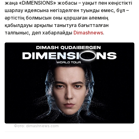
жаңа «DiMENSIONS» жобасы – уақыт пен кеңістікті
шарлау идеясына негізделген туынды емес, бұл –
әртістің болмысын оны қоршаған әлемнің
қабылдауы арқылы танытуға бағытталған
талпыныс, деп хабарлайды
Dimashnews
.
Фото: dimashnews.com