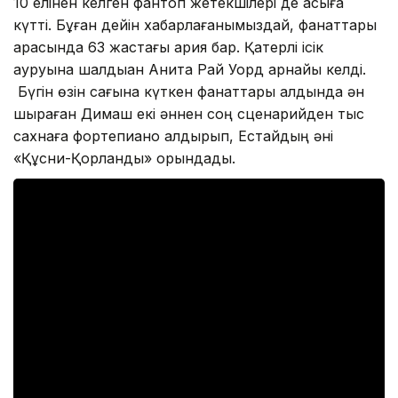
10 елінен келген фантоп жетекшілері де асыға
күтті. Бұған дейін хабарлағанымыздай, фанаттары
арасында 63 жастағы қария бар. Қатерлі ісік
ауруына шалдыққан Анита Рай Уорд арнайы келді.
Бүгін өзін сағына күткен фанаттары алдында ән
шырқаған Димаш екі әннен соң сценарийден тыс
сахнаға фортепиано алдырып, Естайдың әні
«Құсни-Қорланды» орындады.