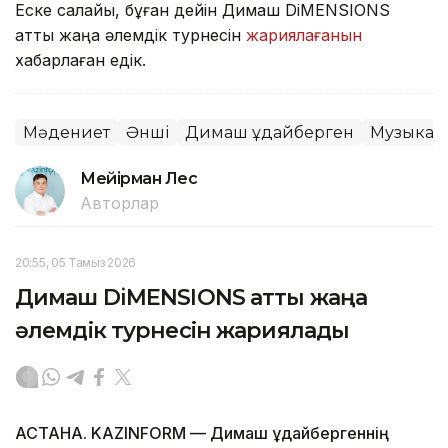
Еске салайық, бұған дейін Димаш DiMENSIONS
атты жаңа әлемдік турнесін
жариялағанын
хабарлаған едік.
Мәдениет
Әнші
Димаш Құдайберген
Музыка
Мейірман Лес
Авторлар
20:55, 05 Тамыз 2026
Димаш DiMENSIONS атты жаңа
әлемдік турнесін жариялады
АСТАНА. KAZINFORM — Димаш Құдайбергеннің