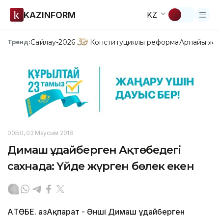
KAZINFORM
KZ
Сайлау-2026
Конституциялық реформа
Арнайы жо
Тренд:
00:50, 03 Маусым 2018
Димаш Құдайберген Ақтөбедегі
сахнада: Үйде жүрген бөлек екен
АҚТӨБЕ. ҚазАқпарат - Әнші Димаш Құдайберген