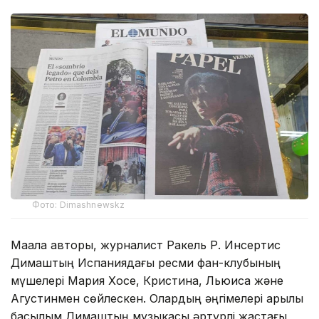
Фото: Dimashnewskz
Мақала авторы, журналист Ракель Р. Инсертис
Димаштың Испаниядағы ресми фан-клубының
мүшелері Мария Хосе, Кристина, Льюиса және
Агустинмен сөйлескен. Олардың әңгімелері арқылы
басылым Димаштың музыкасы әртүрлі жастағы