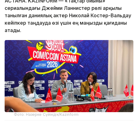
АСТАНА. KAZINFORM — «Тақтар ойыны»
сериалындағы Джейми Ланнистер рөлі арқылы
танылған даниялық актер Николай Костер-Вальдау
кейіпкер таңдауда өзі үшін ең маңызды қағиданы
атады.
Фото: Назерке Сүйіндік/Kazinform
Comic Con Astana 2026 аясында өткен баспасөз