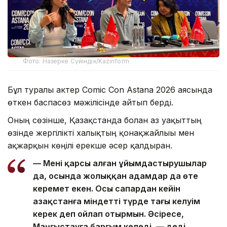
Фото: Назерке Сүйіндік/Kazinform
Бұл туралы актер Comic Con Astana 2026 аясында
өткен баспасөз мәжілісінде айтып берді.
Оның сөзінше, Қазақстанда болған аз уақыттың
өзінде жергілікті халықтың қонақжайлығы мен
ақжарқын көңілі ерекше әсер қалдырған.
— Мені қарсы алған ұйымдастырушылар
да, осында жолыққан адамдар да өте
керемет екен. Осы сапардан кейін
Қазақстанға міндетті түрде тағы келуім
керек деп ойлап отырмын. Әсіресе,
Маңғыстауға барғым келеді, — деді