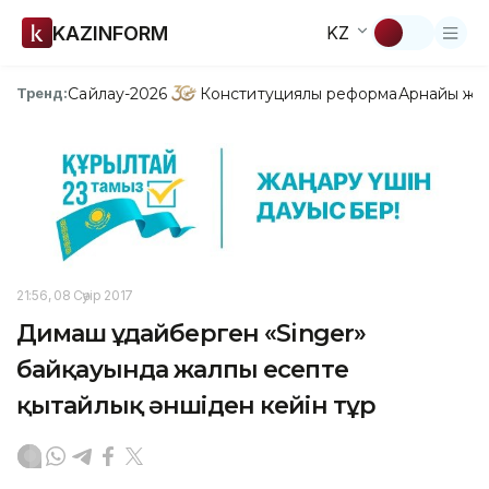
KAZINFORM
KZ
Сайлау-2026
Конституциялық реформа
Арнайы жо
Тренд:
21:56, 08 Сәуір 2017
Димаш Құдайберген «Singer»
байқауында жалпы есепте
қытайлық әншіден кейін тұр