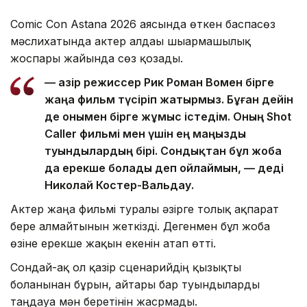
Comic Con Astana 2026 аясында өткен баспасөз
мәслихатында актер алдағы шығармашылық
жоспары жайында сөз қозғады.
— Қазір режиссер Рик Роман Вомен бірге
жаңа фильм түсіріп жатырмыз. Бұған дейін
де онымен бірге жұмыс істедім. Оның Shot
Caller фильмі мен үшін ең маңызды
туындылардың бірі. Сондықтан бұл жоба
да ерекше болады деп ойлаймын, — деді
Николай Костер-Вальдау.
Актер жаңа фильмі туралы әзірге толық ақпарат
бере алмайтынын жеткізді. Дегенмен бұл жоба
өзіне ерекше жақын екенін атап өтті.
Сондай-ақ ол қазір сценарийдің қызықты
болғанынан бұрын, айтары бар туындыларды
таңдауға мән беретінін жасрмады.