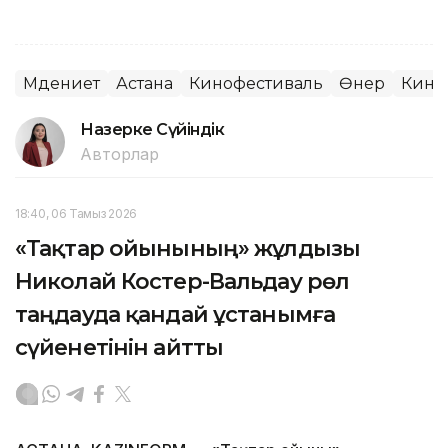
Мәдениет
Астана
Кинофестиваль
Өнер
Кино
Назерке Сүйіндік
Авторлар
18:40, 06 Тамыз 2026
«Тақтар ойынының» жұлдызы
Николай Костер-Вальдау рөл
таңдауда қандай ұстанымға
сүйенетінін айтты