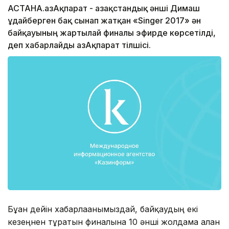
АСТАНА.ҚазАқпарат - Қазақстандық әнші Димаш
Құдайберген бақ сынап жатқан «Singer 2017» ән
байқауының жартылай финалы эфирде көрсетілді,
деп хабарлайды ҚазАқпарат тілшісі.
Бұған дейін хабарлағанымыздай, байқаудың екі
кезеңнен тұратын финалына 10 әнші жолдама алған