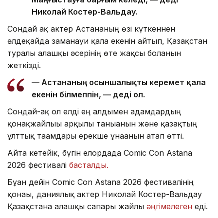
Николай Костер-Вальдау.
Сондай ақ актер Астананың өзі күткеннен
әлдеқайда заманауи қала екенін айтып, Қазақстан
туралы алғашқы әсерінің өте жақсы болғанын
жеткізді.
— Астананың осыншалықты керемет қала
екенін білмеппін, — деді ол.
Сондай-ақ ол елді ең алдымен адамдардың
қонақжайлығы арқылы танығанын және қазақтың
ұлттық тағамдары ерекше ұнағанын атап өтті.
Айта кетейік, бүгін елордада Comic Con Astana
2026 фестивалі
басталды.
Бұған дейін Comic Con Astana 2026 фестивалінің
қонағы, даниялық актер Николай Костер-Вальдау
Қазақстанға алғашқы сапары жайлы
әңгімелеген
еді.