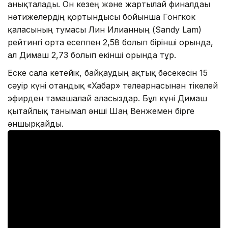
анықталады. Он кезең және жартылай финалдағы
нәтижелердің қортындысы бойынша Гонгкок
қаласының тумасы Лин Илианның (Sandy Lam)
рейтингі орта есеппен 2,58 болып бірінші орында,
ал Димаш 2,73 болып екінші орында тұр.
Еске сала кетейік, байқаудың ақтық бәсекесін 15
сәуір күні отандық «Хабар» телеарнасынан тікелей
эфирден тамашалай аласыздар. Бұл күні Димаш
қытайлық танымал әнші Шаң Венжемен бірге
әншырқайды.