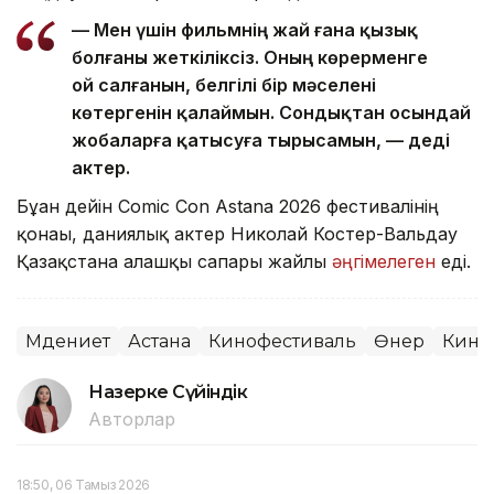
— Мен үшін фильмнің жай ғана қызық
болғаны жеткіліксіз. Оның көрерменге
ой салғанын, белгілі бір мәселені
көтергенін қалаймын. Сондықтан осындай
жобаларға қатысуға тырысамын, — деді
актер.
Бұған дейін Comic Con Astana 2026 фестивалінің
қонағы, даниялық актер Николай Костер-Вальдау
Қазақстанға алғашқы сапары жайлы
әңгімелеген
еді.
Мәдениет
Астана
Кинофестиваль
Өнер
Кино
Назерке Сүйіндік
Авторлар
18:50, 06 Тамыз 2026