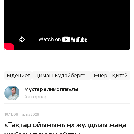
Мәдениет
Димаш Құдайберген
Өнер
Қытай
Мұхтар Қалимоллаұлы
Авторлар
19:11, 06 Тамыз 2026
«Тақтар ойынының» жұлдызы жаңа