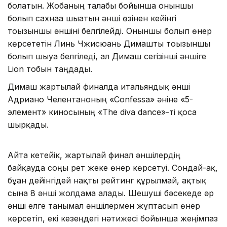
болатын. Жобаның талабы бойынша оныншы
болып сахнаға шығатын әнші өзінен кейінгі
тоғызыншы әншіні белгілейді. Оныншы болып өнер
көрсететін Линь Чжисюань Димашты тоғызыншы
болып шығуға белгіледі, ал Димаш сегізінші әншіге
Lion тобын таңдады.
Димаш жартылай финалда итальяндық әнші
Адриано Челентаноның «Confessa» әніне «5-
элемент» киносының «The diva dance»-ті қоса
шырқады.
Айта кетейік, жартылай финал әншілердің
байқауда соңғы рет жеке өнер көрсетуі. Сондай-ақ,
бұған дейінгідей нақты рейтинг құрылмай, ақтық
сынға 8 әнші жолдама алады. Шешуші бәсекеде әр
әнші елге танымал әншілермен жұптасып өнер
көрсетіп, екі кезеңдегі нәтижесі бойынша жеңімпаз