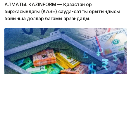
АЛМАТЫ. KAZINFORM — Қазақстан қор
биржасындағы (KASE) сауда-саттық қорытындысы
бойынша доллар бағамы арзандады.
Коллаж: Kazinform / Freepik
Күндізгі сауда-саттық қорытындысы бойынша
доллардың орташа бағамы 1,93 теңгеге түсіп,