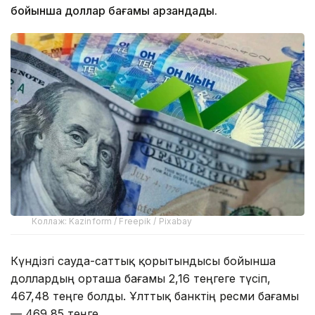
бойынша доллар бағамы арзандады.
Коллаж: Kazinform / Freepik / Pixabay
Күндізгі сауда-саттық қорытындысы бойынша
доллардың орташа бағамы 2,16 теңгеге түсіп,
467,48 теңге болды. Ұлттық банктің ресми бағамы
— 469,85 теңге.