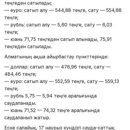
теңгеден сатылады;
— еуро: сатып алу — 544,88 теңге, сату — 554,88
теңге;
— рубль: сатып алу — 5,60 теңге, сату — 6,03
теңге;
— юань 71,75 теңгеден сатып алынады, 75,91
теңгеден сатылады.
Алматының ақша айырбастау пункттерінде:
— доллар: сатып алу — 476,96 теңге, сату —
484,46 теңге;
— еуро: сатып алу — 552,59 теңге, сату — 559,13
теңге;
— рубль 5,75 — 5,94 теңге аралығында
саудаланады.
— юань 71,52 — 74,32 теңге аралығында
саудаланып жатыр.
Еске салайық, 17 наурыз күндізгі сауда-саттық