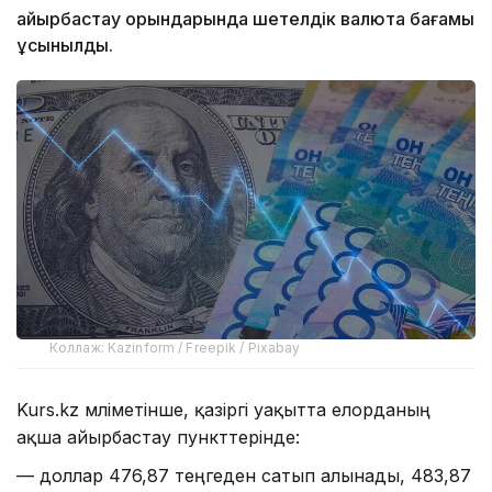
айырбастау орындарында шетелдік валюта бағамы
ұсынылды.
Коллаж: Kazinform / Freepik / Pixabay
Kurs.kz мәліметінше, қазіргі уақытта елорданың
ақша айырбастау пункттерінде:
— доллар 476,87 теңгеден сатып алынады, 483,87