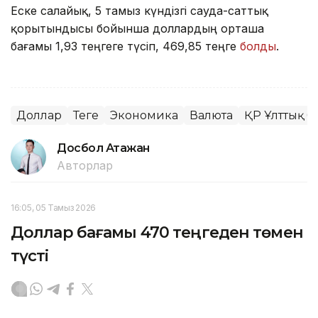
Еске салайық, 5 тамыз күндізгі сауда-саттық
қорытындысы бойынша доллардың орташа
бағамы 1,93 теңгеге түсіп, 469,85 теңге
болды
.
Доллар
Теңге
Экономика
Валюта
ҚР Ұлттық б
Досбол Атажан
Авторлар
16:05, 05 Тамыз 2026
Доллар бағамы 470 теңгеден төмен
түсті