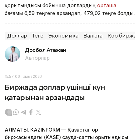
қорытындысы бойынша доллардың
орташа
бағамы 6,59 теңгеге арзандап, 479,02 теңге болды.
Доллар
Теңге
Экономика
Валюта
Қор биржас
Досбол Атажан
Авторлар
15:57, 06 Тамыз 2026
Биржада доллар үшінші күн
қатарынан арзандады
АЛМАТЫ. KAZINFORM — Қазақстан қор
биржасындағы (KASE) сауда-саттық қорытындысы