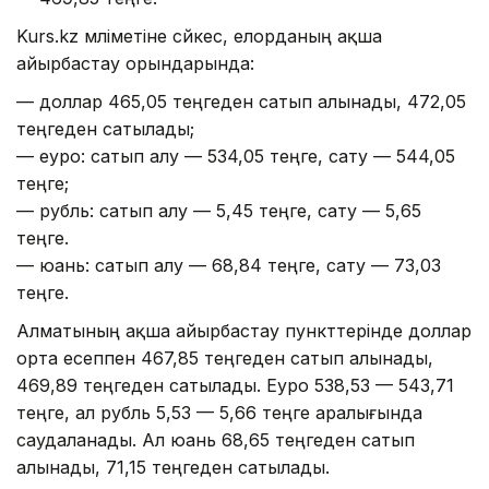
Kurs.kz мәліметіне сәйкес, елорданың ақша
айырбастау орындарында:
— доллар 465,05 теңгеден сатып алынады, 472,05
теңгеден сатылады;
— еуро: сатып алу — 534,05 теңге, сату — 544,05
теңге;
— рубль: сатып алу — 5,45 теңге, сату — 5,65
теңге.
— юань: сатып алу — 68,84 теңге, сату — 73,03
теңге.
Алматының ақша айырбастау пункттерінде доллар
орта есеппен 467,85 теңгеден сатып алынады,
469,89 теңгеден сатылады. Еуро 538,53 — 543,71
теңге, ал рубль 5,53 — 5,66 теңге аралығында
саудаланады. Ал юань 68,65 теңгеден сатып
алынады, 71,15 теңгеден сатылады.