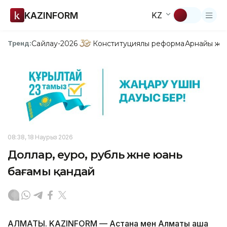
KAZINFORM
KZ
Сайлау-2026
Конституциялық реформа
Арнайы жо
Тренд:
08:38, 18 Наурыз 2026
Доллар, еуро, рубль және юань
бағамы қандай
АЛМАТЫ. KAZINFORM — Астана мен Алматы ақша