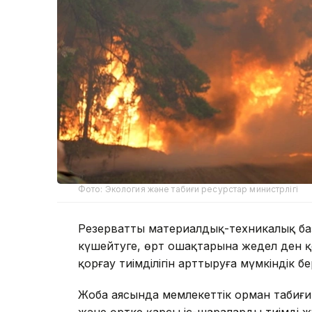
Фото: Экология және табиғи ресурстар министрлігі
Резерваттың материалдық-техникалық ба
күшейтуге, өрт ошақтарына жедел ден 
қорғау тиімділігін арттыруға мүмкіндік бе
Жоба аясында мемлекеттік орман табиғ
және өртке қарсы іс-шараларды тиімді ж