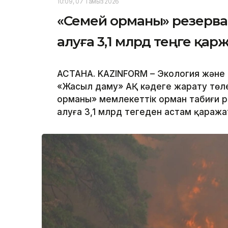
10:09, 07 Тамыз 2026
«Семей орманы» резерва
алуға 3,1 млрд теңге қар
АСТАНА. KAZINFORM – Экология және т
«Жасыл даму» АҚ кәдеге жарату төл
орманы» мемлекеттік орман табиғи р
алуға 3,1 млрд теңгеден астам қараж