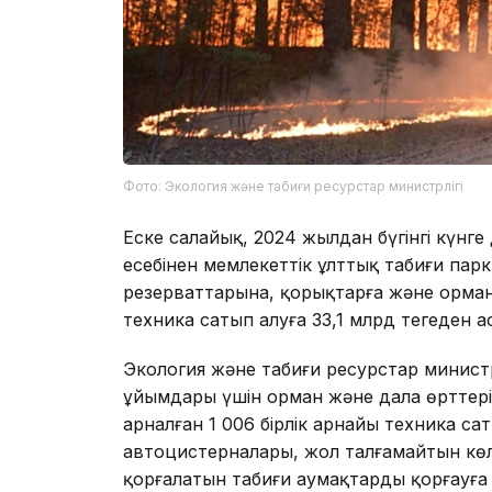
Фото: Экология және табиғи ресурстар министрлігі
Еске салайық, 2024 жылдан бүгінгі күнг
есебінен мемлекеттік ұлттық табиғи парк
резерваттарына, қорықтарға және орма
техника сатып алуға 33,1 млрд теңгеден 
Экология және табиғи ресурстар министрл
ұйымдары үшін орман және дала өрттерін
арналған 1 006 бірлік арнайы техника с
автоцистерналары, жол талғамайтын көл
қорғалатын табиғи аумақтарды қорғауға 