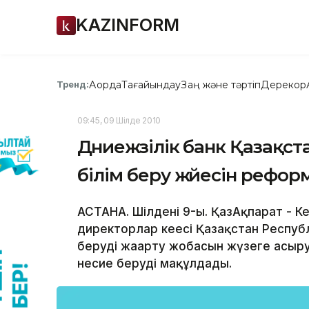
KAZINFORM
Ақорда
Тағайындау
Заң және тәртіп
Дерекқор
Тренд:
09:45, 09 Шілде 2010
Дүниежүзілік банк Қазақс
білім беру жүйесін рефо
АСТАНА. Шілденің 9-ы. ҚазАқпарат - К
директорлар кеңесі Қазақстан Респуб
беруді жаңарту жобасын жүзеге асыр
несие беруді мақұлдады.