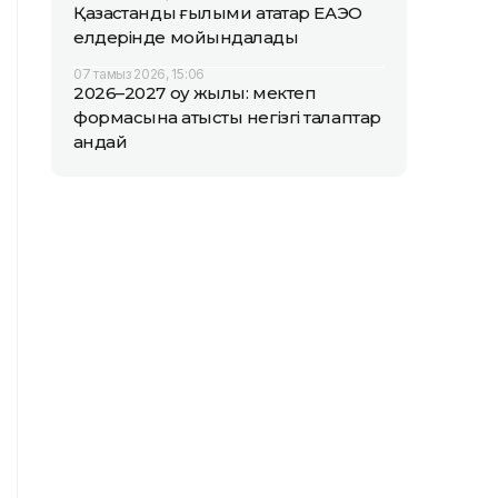
Қазақстандық ғылыми атақтар ЕАЭО
елдерінде мойындалады
07 тамыз 2026, 15:06
2026–2027 оқу жылы: мектеп
формасына қатысты негізгі талаптар
қандай