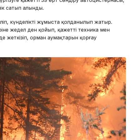
ік сатып алынды.
іліп, күнделікті жұмыста қолданылып жатыр.
іне жедел ден қойып, қажетті техника мен
е жеткізіп, орман аумақтарын қорғау