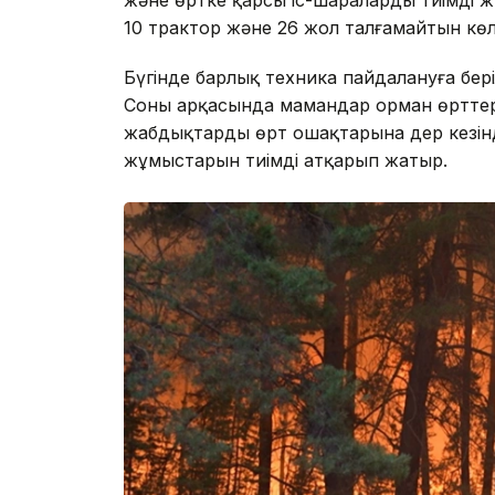
10 трактор және 26 жол талғамайтын көл
Бүгінде барлық техника пайдалануға бер
Соның арқасында мамандар орман өрттер
жабдықтарды өрт ошақтарына дер кезінд
жұмыстарын тиімді атқарып жатыр.