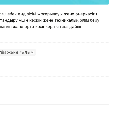
 еңбек өндірісінің жоғарылауы және өнеркәсіптің
ттандыру үшін кәсіби және техникалық білім беру
шағын және орта кәсіпкерліктің жағдайын
ілім және ғылым