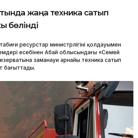
тында жаңа техника сатып
жы бөлінді
абиғи ресурстар министрлігінің қолдауымен
емдері есебінен Абай облысындағы «Семей
езерватына заманауи арнайы техника сатып
ат бағыттады.