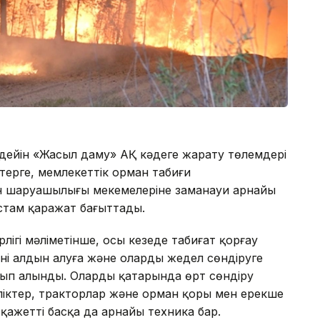
е дейін «Жасыл даму» АҚ кәдеге жарату төлемдері
терге, мемлекеттік орман табиғи
н шаруашылығы мекемелеріне заманауи арнайы
астам қаражат бағыттады.
ігі мәліметінше, осы кезеңде табиғат қорғау
ің алдын алуға және оларды жедел сөндіруге
атып алынды. Олардың қатарында өрт сөндіру
іктер, тракторлар және орман қоры мен ерекше
қажетті басқа да арнайы техника бар.