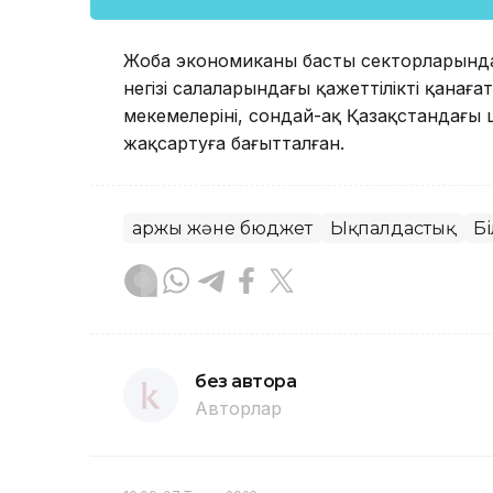
Жоба экономиканың басты секторларындағы
негізі салаларындағы қажеттілікті қанаға
мекемелерінің, сондай-ақ Қазақстандағы 
жақсартуға бағытталған.
Қаржы және бюджет
Ықпалдастық
Б
без автора
Авторлар