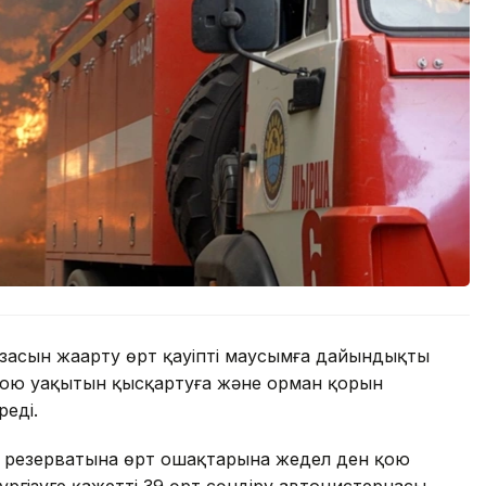
засын жаңарту өрт қауіпті маусымға дайындықты
қою уақытын қысқартуға және орман қорын
реді.
и резерватына өрт ошақтарына жедел ден қою
үргізуге қажетті 39 өрт сөндіру автоцистернасы,