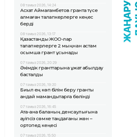
08 тамыз 2026, 14:24
Асхат Аймағамбетов грантқа түсе
алмаған талапкерлерге кеңес
берді
08 тамыз 2026, 13:17
Қазақстандық ЖОО-лар
талапкерлерге 2 мыңнан астам
қосымша грант ұсынады
07 тамыз 2026, 20:29
Әкімдік гранттарына құжат қабылдау
басталды
07 тамыз 2026, 19:20
Биыл ең көп білім беру гранты
қандай мамандықтарға бөлінді
07 тамыз 2026, 16:45
Ата-ана баланың денсаулығына
қауіпсіз сөмке таңдағаны жөн –
ортопед кеңесі
07 тамыз 2026, 15:50