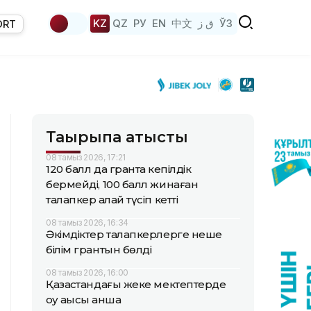
KZ
QZ
РУ
EN
中文
ق ز
ЎЗ
ORT
Тақырыпқа қатысты
08 тамыз 2026, 17:21
120 балл да грантқа кепілдік
бермейді, 100 балл жинаған
талапкер қалай түсіп кетті
08 тамыз 2026, 16:34
Әкімдіктер талапкерлерге неше
білім грантын бөлді
08 тамыз 2026, 16:00
Қазақстандағы жеке мектептерде
оқу ақысы қанша