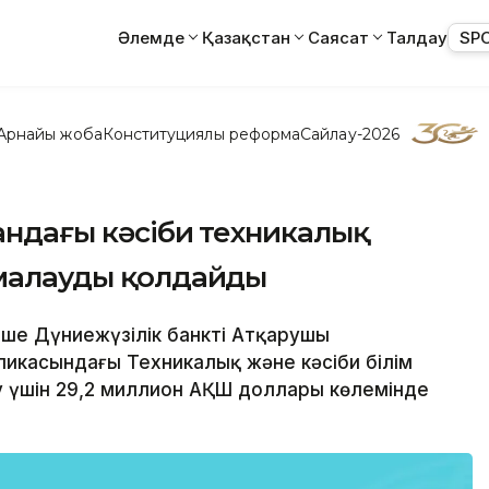
Әлемде
Қазақстан
Саясат
Талдау
SP
Арнайы жоба
Конституциялық реформа
Сайлау-2026
тандағы кәсіби техникалық
рмалауды қолдайды
еше Дүниежүзілік банктің Атқарушы
ликасындағы Техникалық және кәсіби білім
у үшін 29,2 миллион АҚШ доллары көлемінде