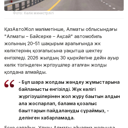
Фото: Көлік министрлігі
ҚазАвтоЖол мәліметінше, Алматы облысындағы
"Алматы – Байсерке – Ақсай" автомобиль
жолының 20–51 шақырым аралығында жүк
көліктерінің қозғалысына уақытша шектеу
енгізіледі. 2026 жылдың 30 қыркүйегіне дейін ауыр
көлік тізгіндеген жүргізушілер аталған жолды
қолдана алмайды.
- Бұл шара жолдағы жөндеу жұмыстарына
байланысты енгізілді. Жүк көлігі
жүргізушілерінен жол жүру бағытын алдын
ала жоспарлап, балама қозғалыс
бағыттарын пайдалануды сұраймыз, -
делінген хабарламада.
Еске салайық, Үлкен Алматы айналма жолында