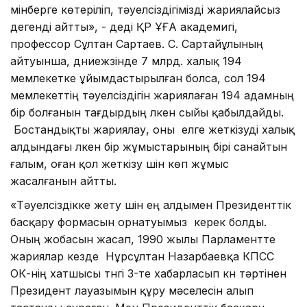
мінберге көтеріліп, тәуелсіздігімізді жариялайсыз
дегенді айтты», - деді ҚР ҰҒА академигі,
профессор Сұлтан Сартаев. С. Сартайұлының
айтуынша, дүниежүзінде 7 млрд. халық 194
мемлекетке ұйымдастырылған болса, сол 194
мемлекеттің тәуелсіздігін жариялаған 194 адамның
бір болғанын тағдырдың үлкен сыйы қабылдайды.
Бостандықты жариялау, оны елге жеткізуді халық
алдындағы үлкен бір жұмыстарының бірі санайтын
ғалым, оған қол жеткізу үшін көп жұмыс
жасалғанын айтты.
«Тәуелсіздікке жету үшін ең алдымен Президенттік
басқару формасын орнатуымыз керек болды.
Оның жобасын жасап, 1990 жылы Парламентте
жариялар кезде Нұрсұлтан Назарбаевқа КПСС
ОК-нің хатшысы түнгі 3-те хабарласып күн тәртінен
Президент лауазымын құру мәселесін алып