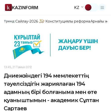
KAZINFORM
KZ
Сайлау-2026
Конституциялық реформа
Арнайы жо
Тренд:
13:45, 21 Тамыз 2012
Дүниежүзіндегі 194 мемлекеттің
тәуелсіздігін жариялаған 194
адамның бірі болғаныма мен өте
қуаныштымын - академик Сұлтан
Сартаев