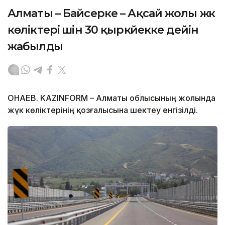
Алматы – Байсерке – Ақсай жолы жүк
көліктері үшін 30 қыркүйекке дейін
жабылды
ҚОНАЕВ. KAZINFORM – Алматы облысының жолында
жүк көліктерінің қозғалысына шектеу енгізілді.