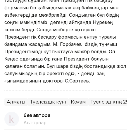
тастауды сұраған. Мен Президенттік басқару
формасын біз қабылдамасақ әзірбайжандар мен
өзбектерді де мәжбүрлейді. Сондықтан бұл біздің
соңғы мүмкіндігіміз дегенді айтқанда Нұрекең
келісім берді. Сонда мінберге көтеріліп
Президенттік басқару формасын енгізу туралы
баяндама жасадым. М. Горбачев біздің тұңғыш
Президентімізді құттықтауға мәжбүр болды. Ол
Кеңес одағында бір ғана Президент болуын
қалаған болатын. Бұл шара біздің бостандыққа жол
салуымыздың бір әрекеті еді», - дейді заң
ғылымдарының докторы С.Сартаев.
Алматы
Тәуелсіздік күні
Қоғам
Тәуелсіздіктің 
без автора
Авторлар