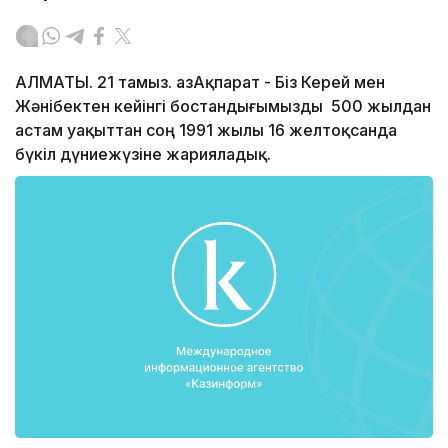
АЛМАТЫ. 21 тамыз. ҚазАқпарат - Біз Керей мен
Жәнібектен кейінгі бостандығымызды 500 жылдан
астам уақыттан соң 1991 жылы 16 желтоқсанда
бүкіл дүниежүзіне жарияладық.