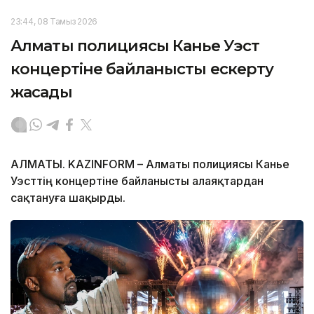
23:44, 08 Тамыз 2026
Алматы полициясы Канье Уэст
концертіне байланысты ескерту
жасады
АЛМАТЫ. KAZINFORM – Алматы полициясы Канье
Уэсттің концертіне байланысты алаяқтардан
сақтануға шақырды.