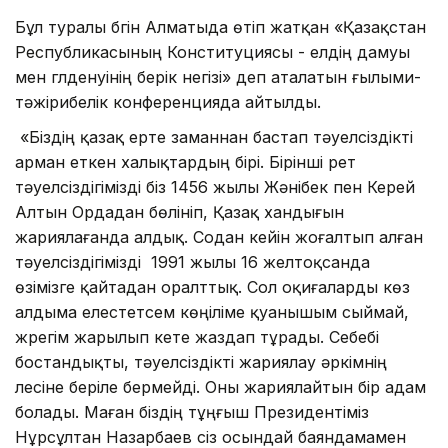
Бұл туралы бүгін Алматыда өтіп жатқан «Қазақстан
Республикасының Конституциясы - елдің дамуы
мен гүлденуінің берік негізі» деп аталатын ғылыми-
тәжірибелік конференцияда айтылды.
«Біздің қазақ ерте заманнан бастап тәуелсіздікті
арман еткен халықтардың бірі. Бірінші рет
тәуелсіздігімізді біз 1456 жылы Жәнібек пен Керей
Алтын Ордадан бөлініп, Қазақ хандығын
жариялағанда алдық. Содан кейін жоғалтып алған
тәуелсіздігімізді 1991 жылы 16 желтоқсанда
өзімізге қайтадан оралттық. Сол оқиғаларды көз
алдыма елестетсем көңіліме қуанышым сыймай,
жүрегім жарылып кете жаздап тұрады. Себебі
бостандықты, тәуелсіздікті жариялау әркімнің
үлесіне беріле бермейді. Оны жариялайтын бір адам
болады. Маған біздің тұңғыш Президентіміз
Нұрсұлтан Назарбаев сіз осындай баяндамамен