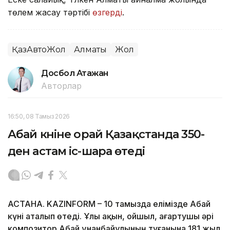
төлем жасау тәртібі
өзгерді
.
ҚазАвтоЖол
Алматы
Жол
Досбол Атажан
Авторлар
16:50, 08 Тамыз 2026
Абай күніне орай Қазақстанда 350-
ден астам іс-шара өтеді
АСТАНА. KAZINFORM – 10 тамызда елімізде Абай
күні аталып өтеді. Ұлы ақын, ойшыл, ағартушы әрі
композитор Абай Құнанбайұлының туғанына 181 жыл