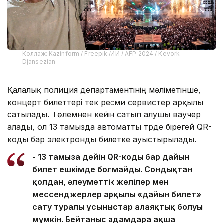
Коллаж: Kazinform / Freepik /ИИ / AFP 2024 / Kevork
Djansezian
Қалалық полиция департаментінің мәліметінше,
концерт билеттері тек ресми сервистер арқылы
сатылады. Төлемнен кейін сатып алушы ваучер
алады, ол 13 тамызда автоматты түрде бірегей QR-
коды бар электронды билетке ауыстырылады.
- 13 тамызға дейін QR-коды бар дайын
билет ешкімде болмайды. Сондықтан
қолдан, әлеуметтік желілер мен
мессенджерлер арқылы «дайын билет»
сату туралы ұсыныстар алаяқтық болуы
мүмкін. Бейтаныс адамдарға ақша