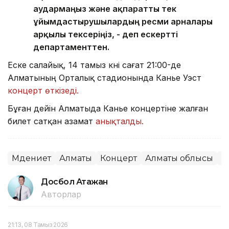
аудармаңыз және ақпаратты тек
ұйымдастырушылардың ресми арналары
арқылы тексеріңіз, - деп ескертті
департаменттен.
Еске салайық, 14 тамыз күні сағат 21:00-де
Алматының Орталық стадионында Канье Уэст
концерт өткізеді.
Бұған дейін Алматыда Канье концертіне жалған
билет сатқан азамат
анықталды.
Мәдениет
Алматы
Концерт
Алматы облысы
Қ
Досбол Атажан
Авторлар
21:13, 08 Тамыз 2026