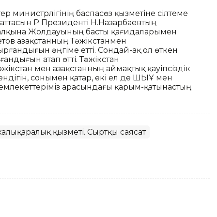
тер министрлігінің баспасөз қызметіне сілтеме
баттасын ҚР Президенті Н.Назарбаевтың
н халқына Жолдауының басты қағидаларымен
ов Қазақстанның Тәжікстанмен
рғандығын әңгіме етті. Сондай-ақ ол өткен
андығын атап өтті. Тәжікстан
ікстан мен Қазақстанның аймақтық қауіпсіздік
ндігін, сонымен қатар, екі ел де ШЫҰ мен
 мемлекеттеріміз арасындағы қарым-қатынастың
 халықаралық қызметі. Сыртқы саясат