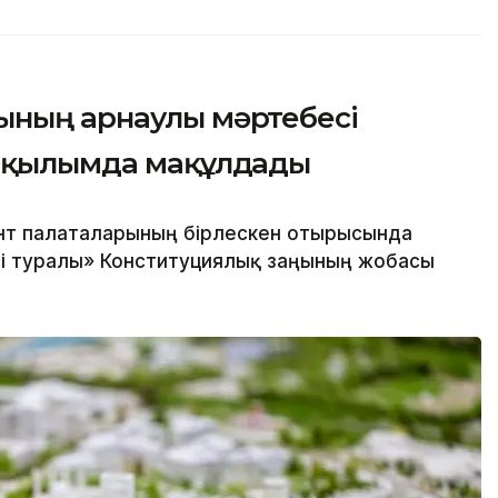
ының арнаулы мәртебесі
 оқылымда мақұлдады
нт палаталарының бірлескен отырысында
сі туралы» Конституциялық заңының жобасы