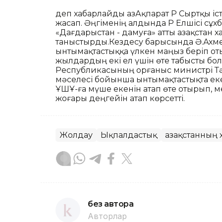
деп хабарлайды ҚазАқпарат ҚР Сыртқы іс
жасап. Әңгіменің алдында ҚР Елшісі сұх
«Дағдарыстан - дамуға» атты Қазақста
таныстырды.Кездесу барысында Ә.Ахмет
ынтымақтастыққа үлкен маңыз беріп оты
жылдардың екі ел үшін өте табысты болғ
Республикасының Қорғаныс министрі Тәж
мәселесі бойынша ынтымақтастықта еке
ҰҚШҰ-ға мүше екенін атап өте отырып,
жоғары деңгейін атап көрсетті.
Жолдау
Ықпалдастық
Қазақстанның
без автора
Авторлар