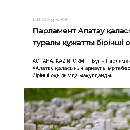
11:35, 20 Наурыз 2026
Парламент Алатау қалас
туралы құжатты бірінші
АСТАНА. KAZINFORM — Бүгін Парламе
«Алатау қаласының арнаулы мәртебе
бірінші оқылымда мақұлданды.