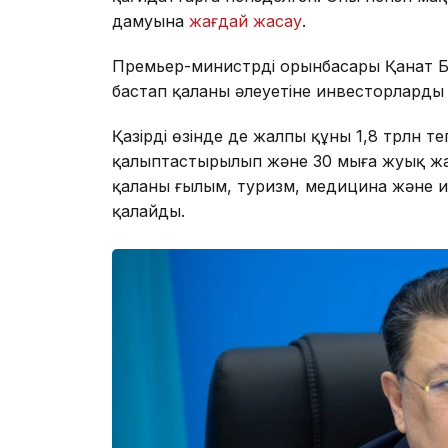
дамуына
жағдай жасау
.
Премьер-министрдің орынбасары Қанат 
бастап қаланың әлеуетіне инвесторлард
Қазірдің өзінде де жалпы құны 1,8 трлн 
қалыптастырылып және 30 мыңға жуық жаң
қаланың ғылым, туризм, медицина және и
қалайды.