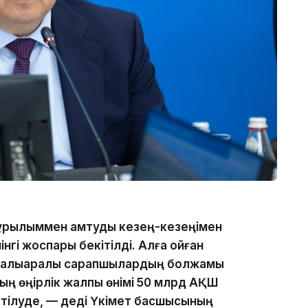
құрылыммен қамтуды кезең-кезеңімен
нгі жоспары бекітілді. Алға қойған
, халықаралық сарапшылардың болжамы
ның өңірлік жалпы өнімі 50 млрд АҚШ
үтілуде, — деді Үкімет басшысының