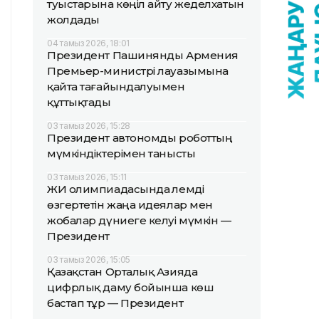
туыстарына көңіл айту жеделхатын
жолдады
04 тамыз 2026, 18:01
Президент Пашинянды Армения
Премьер-министрі лауазымына
қайта тағайындалуымен
құттықтады
03 тамыз 2026, 15:28
Президент автономды роботтың
мүмкіндіктерімен танысты
03 тамыз 2026, 15:11
ЖИ олимпиадасында әлемді
өзгертетін жаңа идеялар мен
жобалар дүниеге келуі мүмкін —
Президент
03 тамыз 2026, 15:05
Қазақстан Орталық Азияда
цифрлық даму бойынша көш
бастап тұр — Президент