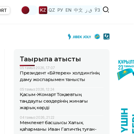
KZ
QZ
РУ
EN
中文
ق ز
ЎЗ
ORT
Тақырыпқа қатысты
05 тамыз 2026, 17:07
Президент «Бәйтерек» холдингінің
даму жоспарымен танысты
05 тамыз 2026, 12:24
Қасым-Жомарт Тоқаевтың
таңдаулы сөздерінің жинағы
жарық көрді
04 тамыз 2026, 21:22
Мемлекет басшысы Халық
қаһарманы Иван Гапичтің туған-