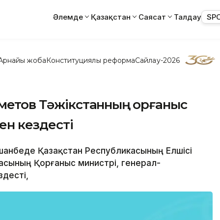
Әлемде
Қазақстан
Саясат
Талдау
SP
Арнайы жоба
Конституциялық реформа
Сайлау-2026
хметов Тәжікстанның Қорғаныс
ен кездесті
Душанбеде Қазақстан Республикасының Елшісі
касының Қорғаныс министрі, генерал-
десті,