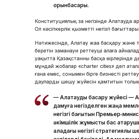
орынбасары.
Конституциялық заң негізінде Алатауда
Ол кәсіпкерлік қызметтің негізгі бағыттар
Нәтижесінде, Алатау жаңа басқару және 
беретін заманауи реттеуші алаңға айнала
уақытта Қазақстанның басқа өңірлерінде 
мұндай жобалар «charter cities» деп ата
ғана емес, сонымен бірге бизнесті ретт
дауларды шешу жүйесін қамтитын толық
— Алатауды басқару жүйесі — Al
дамуға негізделген жаңа мемле
негізгі бағытын Премьер‑минис
әкімшілік жұмысты бас атқару
қаладағы негізгі стратегиялық 