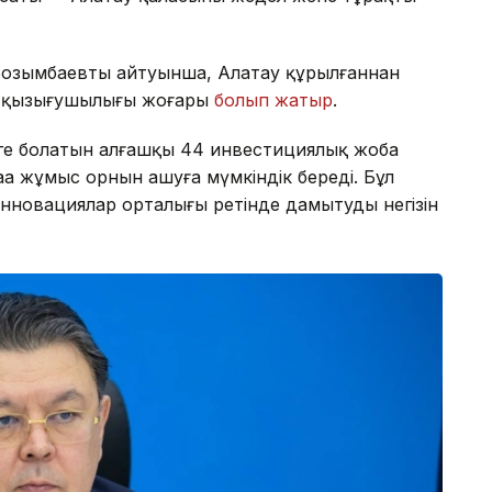
Бозымбаевтың айтуынша, Алатау құрылғаннан
ың қызығушылығы жоғары
болып жатыр
.
теңге болатын алғашқы 44 инвестициялық жоба
а жұмыс орнын ашуға мүмкіндік береді. Бұл
нновациялар орталығы ретінде дамытудың негізін