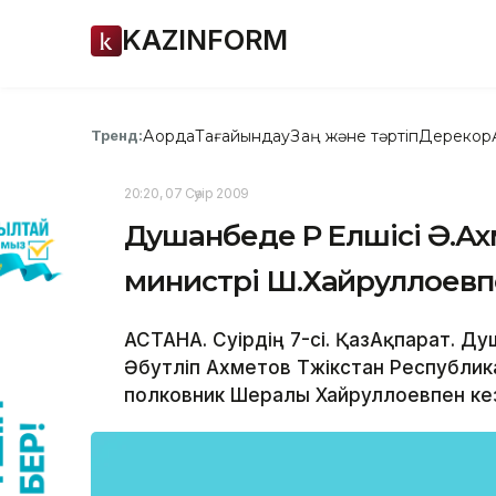
KAZINFORM
Ақорда
Тағайындау
Заң және тәртіп
Дерекқор
Тренд:
20:20, 07 Сәуір 2009
Душанбеде ҚР Елшісі Ә.А
министрі Ш.Хайруллоевп
АСТАНА. Сәуірдің 7-сі. ҚазАқпарат. 
Әбутәліп Ахметов Тәжікстан Республи
полковник Шералы Хайруллоевпен кез