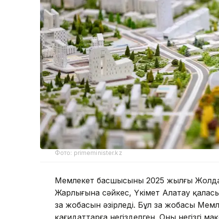
Фото: primeminister.kz
Мемлекет басшысының 2025 жылғы Жолд
Жарлығына сәйкес, Үкімет Алатау қалас
заң жобасын әзірледі. Бұл заң жобасы Ме
қағидаттарға негізделген. Оның негізгі 