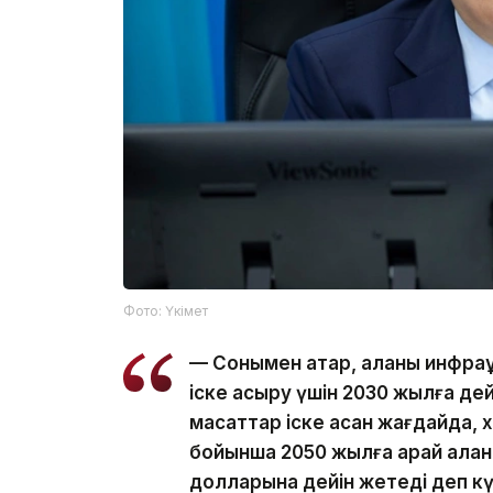
Фото: Үкімет
— Сонымен қатар, қаланы инфра
іске асыру үшін 2030 жылға дейі
мақсаттар іске асқан жағдайда
бойынша 2050 жылға қарай қала
долларына дейін жетеді деп к