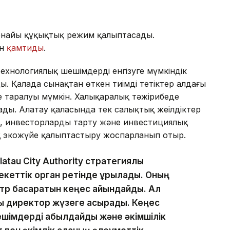
 арнайы құқықтық режим қалыптасады.
ын
қамтиды
.
технологиялық шешімдерді енгізуге мүмкіндік
ды. Қалада сынақтан өткен тиімді тетіктер алдағы
де таралуы мүмкін. Халықаралық тәжірибеде
лады. Алатау қаласында тек салықтық жеңілдіктер
еу, инвесторларды тарту және инвестициялық
 экожүйе қалыптастыру жоспарланып отыр.
atau City Authority стратегиялық
кеттік орган ретінде құрылады. Оның
тр басқаратын кеңес айқындайды. Ал
шы директор жүзеге асырады. Кеңес
шешімдерді қабылдайды және әкімшілік