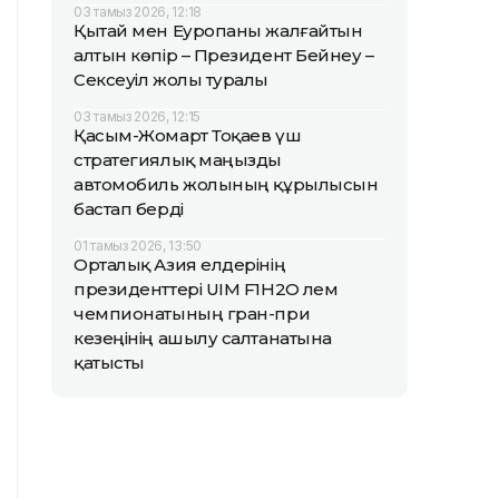
03 тамыз 2026, 12:18
Қытай мен Еуропаны жалғайтын
алтын көпір – Президент Бейнеу –
Сексеуіл жолы туралы
03 тамыз 2026, 12:15
Қасым-Жомарт Тоқаев үш
стратегиялық маңызды
автомобиль жолының құрылысын
бастап берді
01 тамыз 2026, 13:50
Орталық Азия елдерінің
президенттері UIM F1H2O әлем
чемпионатының гран-при
кезеңінің ашылу салтанатына
қатысты