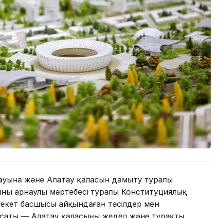
ауына және Алатау қаласын дамыту туралы
ының арнаулы мәртебесі туралы Конституциялық
млекет басшысы айқындаған тәсілдер мен
мақсаты — Алатау қаласының жедел және тұрақты