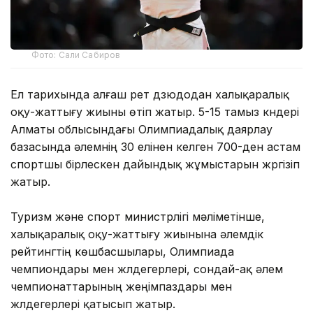
Фото: Сали Сабиров
Ел тарихында алғаш рет дзюдодан халықаралық
оқу-жаттығу жиыны өтіп жатыр. 5-15 тамыз күндері
Алматы облысындағы Олимпиадалық даярлау
базасында әлемнің 30 елінен келген 700-ден астам
спортшы бірлескен дайындық жұмыстарын жүргізіп
жатыр.
Туризм және спорт министрлігі мәліметінше,
халықаралық оқу-жаттығу жиынына әлемдік
рейтингтің көшбасшылары, Олимпиада
чемпиондары мен жүлдегерлері, сондай-ақ әлем
чемпионаттарының жеңімпаздары мен
жүлдегерлері қатысып жатыр.