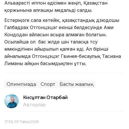
Альваресті иппон әдісімен жеңіп, Қазақстан
қоржынына алғашқы медальді салды.
Естеріңізге сала кетейік, қазақстандық дзюдошы
Галбадрах Отгонцэцэг екінші белдесуінде Ами
Кондодан айласын асыра алмаған болатын.
Осылайша ол бас жүлде үшін таласқа түсу
мүмкіндігінен айырылып қалған еді. Ал бірінші
айналымда Отгонцэцэг Гвинея-бисаулық Тасиана
Лиманы айқын басымдықпен ұтты.
Олимпиада
Спорт
Басты жаңалық
Күнсұлтан Отарбай
Авторлар
17:59, 05 Тамыз 2026