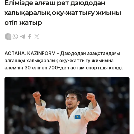
Елімізде алғаш рет дзюдодан
халықаралық оқу-жаттығу жиыны
өтіп жатыр
АСТАНА. KAZINFORM - Дзюдодан Қазақстандағы
алғашқы халықаралық оқу-жаттығу жиынына
әлемнің 30 елінен 700-ден астам спортшы келді.