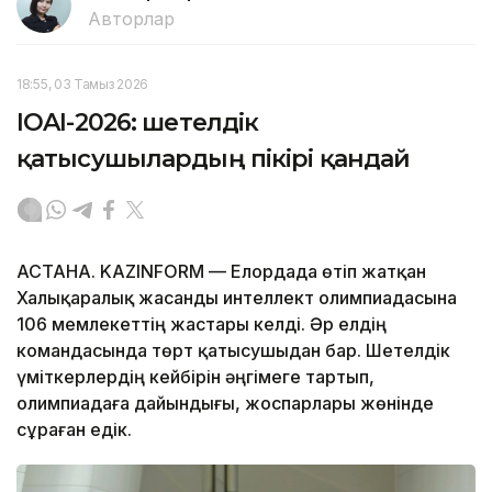
Авторлар
18:55, 03 Тамыз 2026
IOAI-2026: шетелдік
қатысушылардың пікірі қандай
АСТАНА. KAZINFORM — Елордада өтіп жатқан
Халықаралық жасанды интеллект олимпиадасына
106 мемлекеттің жастары келді. Әр елдің
командасында төрт қатысушыдан бар. Шетелдік
үміткерлердің кейбірін әңгімеге тартып,
олимпиадаға дайындығы, жоспарлары жөнінде
сұраған едік.