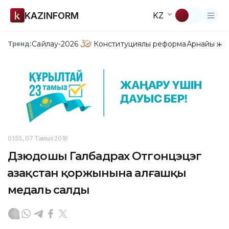
KAZINFORM
KZ
Сайлау-2026
Конституциялық реформа
Арнайы жо
Тренд:
01:55, 07 Тамыз 2016
Дзюдошы Галбадрах Отгонцэцэг
Қазақстан қоржынына алғашқы
медаль салды