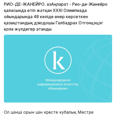
РИО-ДЕ-ЖАНЕЙРО. ҚазАқпарат - Рио-де-Жанейро
қаласында өтіп жатқан ХХХІ Олимпиада
ойындарында 48 келіде өнер көрсеткен
қазақстандық дзюдошы Галбадрах Отгонцэцэг
қола жүлдегер атанды.
Ол үшінші орын үшін күресте кубалық Местре