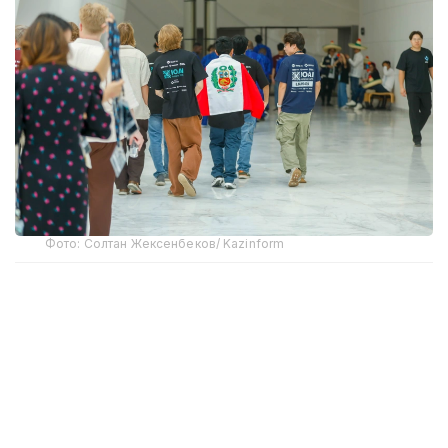
Фото: Солтан Жексенбеков/ Kazinform
Малайзияның Пенанг штатынан келген Ишуан Лоу
— 19 жастағы студент, болашақ ЖИ саласының
маманы. Ол халықаралық деңгейдегі ЖИ жарысына
алғаш рет қатысып отырғанын айтады.
— Астанада өтіп жатқан олимпиадаға
наурыз айынан бастап дайындалдық. Бұл