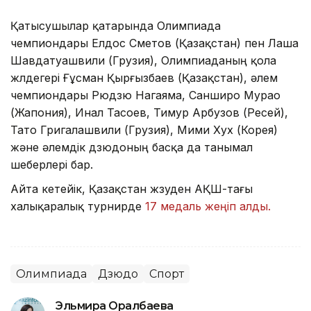
Қатысушылар қатарында Олимпиада
чемпиондары Елдос Сметов (Қазақстан) пен Лаша
Шавдатуашвили (Грузия), Олимпиаданың қола
жүлдегері Ғұсман Қырғызбаев (Қазақстан), әлем
чемпиондары Рюдзю Нагаяма, Санширо Мурао
(Жапония), Инал Тасоев, Тимур Арбузов (Ресей),
Тато Григалашвили (Грузия), Мими Хух (Корея)
және әлемдік дзюдоның басқа да танымал
шеберлері бар.
Айта кетейік, Қазақстан жүзуден АҚШ-тағы
халықаралық турнирде
17 медаль жеңіп алды.
Олимпиада
Дзюдо
Спорт
Эльмира Оралбаева