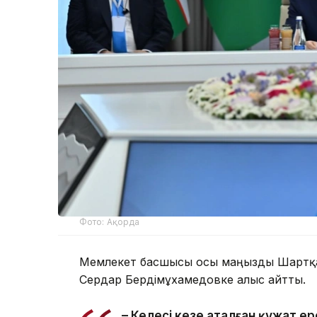
Фото: Ақорда
Мемлекет басшысы осы маңызды Шартқа 
Сердар Бердімұхамедовке алғыс айтты.
– Келесі кезең аталған құжат е