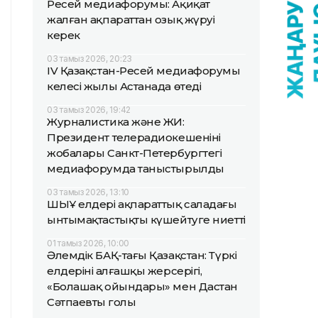
Ресей медиафорумы: Ақиқат
жалған ақпараттан озық жүруі
керек
03 тамыз 2026, 20:23
IV Қазақстан-Ресей медиафорумы
келесі жылы Астанада өтеді
03 тамыз 2026, 19:42
Журналистика және ЖИ:
Президент телерадиокешенінің
жобалары Санкт-Петербургтегі
медиафорумда таныстырылды
03 тамыз 2026, 13:10
ШЫҰ елдері ақпараттық саладағы
ынтымақтастықты күшейтуге ниетті
01 тамыз 2026, 10:00
Әлемдік БАҚ-тағы Қазақстан: Түркі
елдерінің алғашқы жерсерігі,
«Болашақ ойындары» мен Дастан
Сәтпаевтың голы