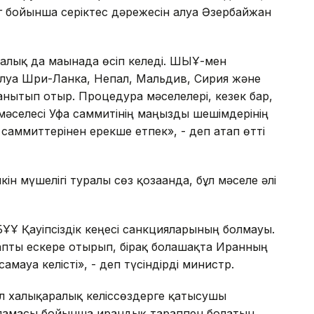
бойынша серіктес дәрежесін алуға Әзербайжан
алық да мағынада өсіп келеді. ШЫҰ-мен
алуға Шри-Ланка, Непал, Мальдив, Сирия және
танытып отыр. Процедура мәселелері, кезек бар,
әселесі Уфа саммитінің маңызды шешімдерінің
і саммиттерінен ерекше етпек», - деп атап өтті
мүшелігі туралы сөз қозғағанда, бұл мәселе әлі
БҰҰ Қауіпсіздік кеңесі санкцияларының болмауы.
апты ескере отырып, бірақ болашақта Иранның
мауға келісті», - деп түсіндірді министр.
л халықаралық келіссөздерге қатысушы
ламасы бойынша ирандық тараппен болатын