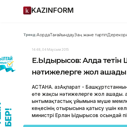
KAZINFORM
Ақорда
Тағайындау
Заң және тәртіп
Дерекқор
Тренд:
14:48, 04 Маусым 2015
Е.Ыдырысов: Алда өтетін
нәтижелерге жол ашады
АСТАНА. ҚазАқпарат - Башқұртстанның
өте жақсы нәтижелерге жол ашады. Қ
ынтымақтастық ұйымына мүше мемлек
кеңесінің отырысына қатысу үшін кел
министрі Ерлан Ыдырысов осындай пікі