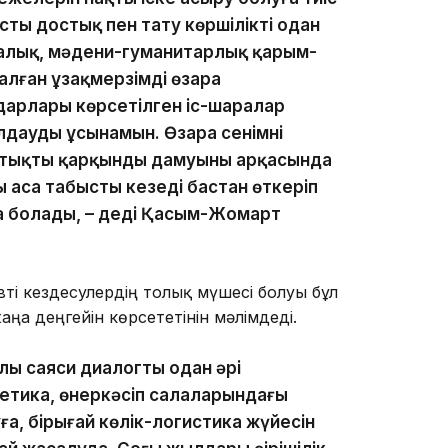
ты достық пен тату көршілікті одан
калық, мәдени-гуманитарлық қарым-
лған ұзақмерзімді өзара
арлары көрсетілген іс-шаралар
дауды ұсынамын. Өзара сенімнің
стықтың қарқынды дамуының арқасында
 аса табысты кезеңді бастан өткеріп
а болады, – деді Қасым-Жомарт
і кездесулердің толық мүшесі болуы бұл
ңа деңгейін көрсететінін мәлімдеді.
ылы саяси диалогты одан әрі
гетика, өнеркәсіп салаларындағы
, бірыңғай көлік-логистика жүйесін