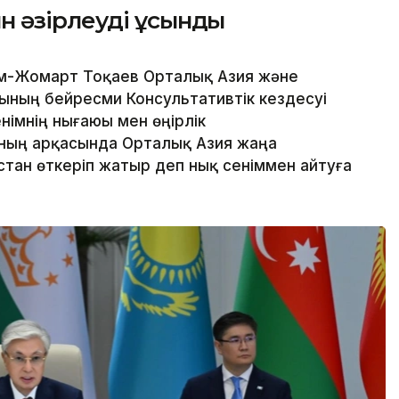
 әзірлеуді ұсынды
ым-Жомарт Тоқаев Орталық Азия және
ның бейресми Консультативтік кездесуі
німнің нығаюы мен өңірлік
ың арқасында Орталық Азия жаңа
стан өткеріп жатыр деп нық сеніммен айтуға