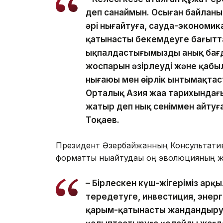
деп санаймын. Осыған байланыс
әрі нығайтуға, сауда-экономи
қатынасты бекемдеуге бағытта
ықпалдастығымыздың анық бағд
жоспарын әзірлеуді және қабыл
нығаюы мен өңірлік ынтымақта
Орталық Азия жаңа тарихындағы
жатыр деп нық сеніммен айтуғ
Тоқаев.
Президент Әзербайжанның Консультативт
форматты нығайтудағы оң эволюцияның жа
– Бірлескен күш-жігеріміз арқ
тереңдетуге, инвестиция, энер
қарым-қатынасты жандандыруға