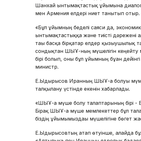
Шанхай ынтымақтастық ұйымына диалог 
мен Армения елдері ниет танытып отыр.
«Бұл ұйымның беделі саяси да, экономик
ынтымақтастыққа және тиісті дәрежені 
тағы басқа бірқатар елдер қызығушылық 
сондықтан ШЫҰ-ның мүшелігін кеңейту м
бірі болып, оны бұл ұйымның бұған дейінг
министр.
Е.Ыдырысов Иранның ШЫҰ-ға болуы мүмкін 
талқылану үстінде екенін хабарлады.
«ШЫҰ-ға мүше болу талаптарының бірі - 
Бірақ ШЫҰ-ға мүше мемлекеттер бұл тал
біздің ұйымымыздағы мүшелігіне бөгет жаса
Е.Ыдырысовтың атап өтуінше, алайда бұ
«Алтылық» пен Иранның ядролық бағдар