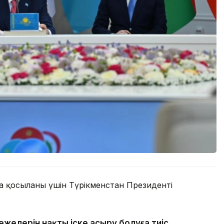
қосылғаны үшін Түрікменстан Президенті
режелерін нақты іске асыру болуға тиіс