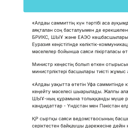
«Алдағы саммиттің күн тәртібі аса ауқым
аяқталған соң басталуымен де ерекшеле
БРИКС, ШЫҰ және ЕАЭО көшбасшыларының 
Еуразия кеңістігінде көліктік-коммуника
мәселелер бойынша саяси пікірталасы өтед
Министр кеңестің болып өткен отырысы
министрліктері басшылары тиісті жұмыс а
«Алдағы уақытта өтетін Уфа саммитінде
кеңейту мәселесі шығарылады. Жалпы ал
ШЫҰ-ның құрамына толыққанды мүше реті
кандидаттар - Үндістан мен Пәкістан елд
ҚР сыртқы саяси ведомствосының басшы
серіктестен байқаушы дәрежесіне дейін к