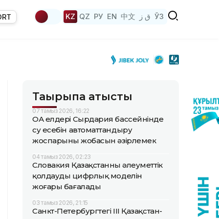
KZ
QZ
РУ
EN
中文
ق ز
ЎЗ
ORT
Тақырыпқа қатысты
07 тамыз 2026, 16:22
ОА елдері Сырдария бассейнінде
су есебін автоматтандыру
жоспарының жобасын әзірлемек
04 тамыз 2026, 02:23
Словакия Қазақстанның әлеуметтік
қолдаудың цифрлық моделін
жоғары бағалады
03 тамыз 2026, 21:15
Санкт-Петербургтегі III Қазақстан-