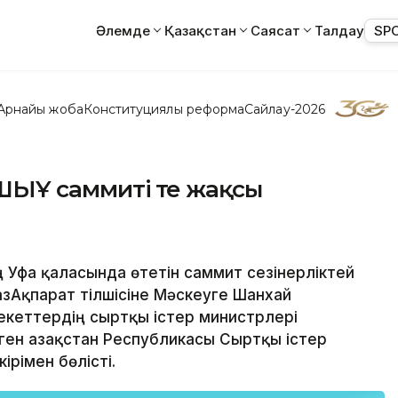
Әлемде
Қазақстан
Саясат
Талдау
SP
Арнайы жоба
Конституциялық реформа
Сайлау-2026
 ШЫҰ саммиті өте жақсы
 Уфа қаласында өтетін саммит сезінерліктей
азАқпарат тілшісіне Мәскеуге Шанхай
еттердің сыртқы істер министрлері
ген Қазақстан Республикасы Сыртқы істер
рімен бөлісті.