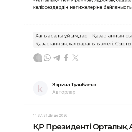
келіссөздердің нәтижелеріне байланыст
Халықаралық ұйымдар
Қазақстанның сы
Қазақстанның халықаралық қызметі. Сыртқы
Зарина Туғанбаева
Авторлар
14:37, 31 Шілде 2026
ҚР Президенті Орталық А