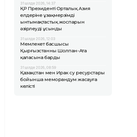
31 шілде 2026, 14:37
ҚР Президенті Орталық Азия
елдеріне ұзақмерзімді
ынтымақтастық жоспарын
әзірлеуді ұсынды
31 шілде 2026, 12:03
Мемлекет басшысы
Қырғызстанның Шолпан-Ата
қаласына барды
31 шілде 2026, 08:59
Қазақстан мен Ирак су ресурстары
бойынша меморандум жасауға
келісті