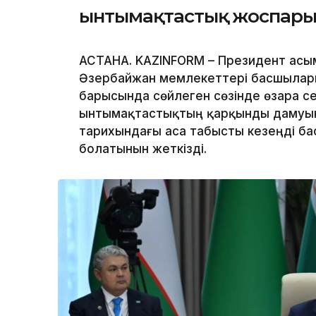
ынтымақтастық жоспарын
АСТАНА. KAZINFORM – Президент Қас
Әзербайжан мемлекеттері басшылары
барысында сөйлеген сөзінде өзара се
ынтымақтастықтың қарқынды дамуын
тарихындағы аса табысты кезеңді ба
болатынын жеткізді.