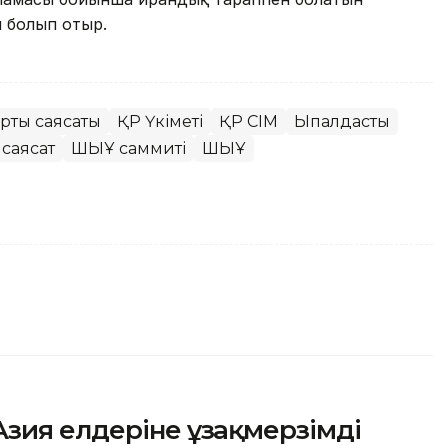
ы болып отыр.
ртқы саясаты
ҚР Үкіметі
ҚР СІМ
Ықпалдастық
 саясат
ШЫҰ саммиті
ШЫҰ
зия елдеріне ұзақмерзімді