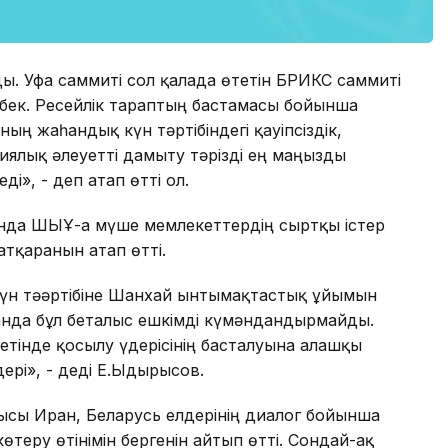
ды. Уфа саммиті сол қалада өтетін БРИКС саммиті
нбек. Ресейлік тараптың бастамасы бойынша
жаһандық күн тәртібіндегі қауіпсіздік,
циялық әлеуетті дамыту тәрізді ең маңызды
і», - деп атап өтті ол.
нда ШЫҰ-ға мүше мемлекеттердің сыртқы істер
тқарғанын атап өтті.
 күн тәәртібіне Шанхай ынтымақтастық ұйымын
ғанда бұл беталыс ешкімді күмәндандырмайды.
нде қосылу үдерісінің басталуына алғашқы
ері», - деді Е.Ыдырысов.
сы Иран, Беларусь елдерінің диалог бойынша
өтеру өтінімін бергенін айтып өтті. Сондай-ақ