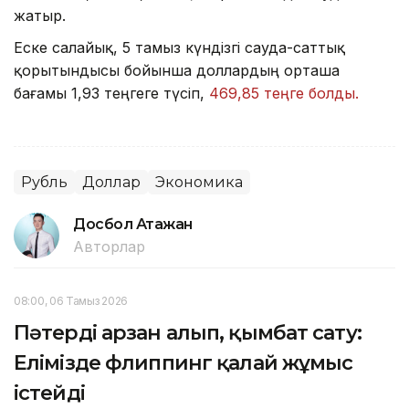
жатыр.
Еске салайық, 5 тамыз күндізгі сауда-саттық
қорытындысы бойынша доллардың орташа
бағамы 1,93 теңгеге түсіп,
469,85 теңге болды.
Рубль
Доллар
Экономика
Досбол Атажан
Авторлар
08:00, 06 Тамыз 2026
Пәтерді арзан алып, қымбат сату:
Елімізде флиппинг қалай жұмыс
істейді