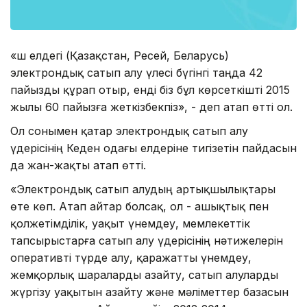
«Үш елдегі (Қазақстан, Ресей, Беларусь)
электрондық сатып алу үлесі бүгінгі таңда 42
пайызды құрап отыр, енді біз бұл көрсеткішті 2015
жылы 60 пайызға жеткізбекпіз», - деп атап өтті ол.
Ол сонымен қатар электрондық сатып алу
үдерісінің Кеден одағы елдеріне тигізетін пайдасын
да жан-жақты атап өтті.
«Электрондық сатып алудың артықшылықтары
өте көп. Атап айтар болсақ, ол - ашықтық пен
қолжетімділік, уақыт үнемдеу, мемлекеттік
тапсырыстарға сатып алу үдерісінің нәтижелерін
оперативті түрде алу, қаражатты үнемдеу,
жемқорлық шараларды азайту, сатып алуларды
жүргізу уақытын азайту және мәліметтер базасын