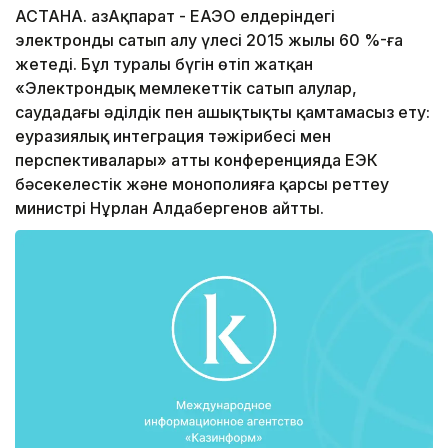
АСТАНА. ҚазАқпарат - ЕАЭО елдеріндегі
электронды сатып алу үлесі 2015 жылы 60 %-ға
жетеді. Бұл туралы бүгін өтіп жатқан
«Электрондық мемлекеттік сатып алулар,
саудадағы әділдік пен ашықтықты қамтамасыз ету:
еуразиялық интеграция тәжірибесі мен
перспективалары» атты конференцияда ЕЭК
бәсекелестік және монополияға қарсы реттеу
министрі Нұрлан Алдабергенов айтты.