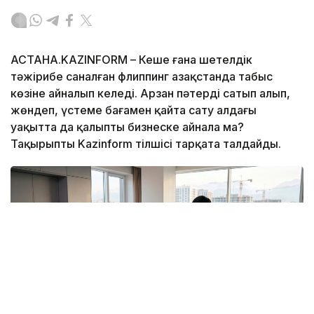
АСТАНА.KAZINFORM – Кеше ғана шетелдік
тәжірибе саналған флиппинг Қазақстанда табыс
көзіне айналып келеді. Арзан пәтерді сатып алып,
жөндеп, үстеме бағамен қайта сату алдағы
уақытта да қалыпты бизнеске айнала ма?
Тақырыпты Kazinform тілшісі тарқата талдайды.