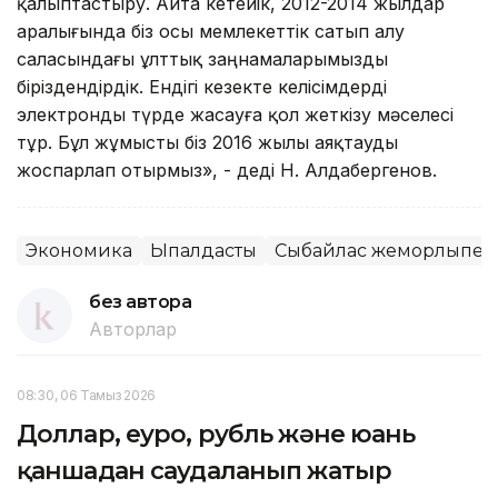
қалыптастыру. Айта кетейік, 2012-2014 жылдар
аралығында біз осы мемлекеттік сатып алу
саласындағы ұлттық заңнамаларымызды
біріздендірдік. Ендігі кезекте келісімдерді
электронды түрде жасауға қол жеткізу мәселесі
тұр. Бұл жұмысты біз 2016 жылы аяқтауды
жоспарлап отырмыз», - деді Н. Алдабергенов.
Экономика
Ықпалдастық
Сыбайлас жемқорлықпен
без автора
Авторлар
08:30, 06 Тамыз 2026
Доллар, еуро, рубль және юань
қаншадан саудаланып жатыр