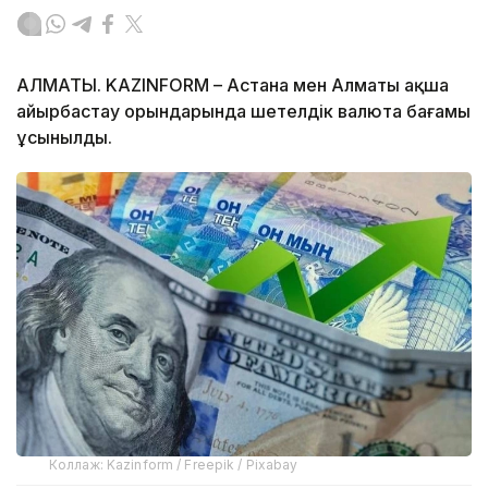
АЛМАТЫ. KAZINFORM – Астана мен Алматы ақша
айырбастау орындарында шетелдік валюта бағамы
ұсынылды.
Коллаж: Kazinform / Freepik / Pixabay