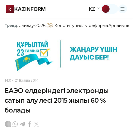
KAZINFORM
KZ
Сайлау-2026
Конституциялық реформа
Арнайы жо
Тренд:
14:07, 21 Қараша 2014
ЕАЭО елдеріндегі электронды
сатып алу үлесі 2015 жылы 60 %
болады