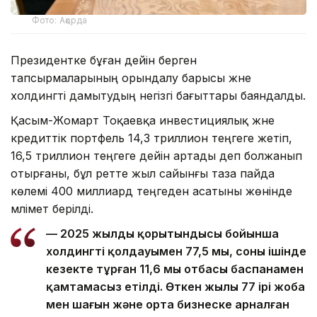
Фото: Ақорда
Президентке бұған дейін берген
тапсырмаларының орындалу барысы және
холдингті дамытудың негізгі бағыттары баяндалды.
Қасым-Жомарт Тоқаевқа инвестициялық және
кредиттік портфель 14,3 триллион теңгеге жетіп,
16,5 триллион теңгеге дейін артады деп болжанып
отырғаны, бұл ретте жыл сайынғы таза пайда
көлемі 400 миллиард теңгеден асатыны жөнінде
мәлімет берілді.
— 2025 жылдың қорытындысы бойынша
холдингтің қолдауымен 77,5 мың, соның ішінде
кезекте тұрған 11,6 мың отбасы баспанамен
қамтамасыз етілді. Өткен жылы 77 ірі жоба
мен шағын және орта бизнеске арналған