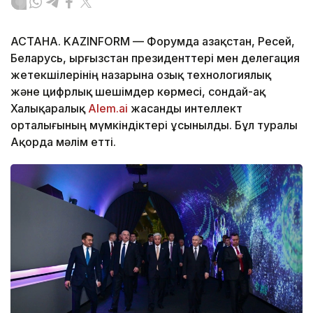
АСТАНА. KAZINFORM — Форумда Қазақстан, Ресей,
Беларусь, Қырғызстан президенттері мен делегация
жетекшілерінің назарына озық технологиялық
және цифрлық шешімдер көрмесі, сондай-ақ
Халықаралық
Alem.ai
жасанды интеллект
орталығының мүмкіндіктері ұсынылды. Бұл туралы
Ақорда мәлім етті.