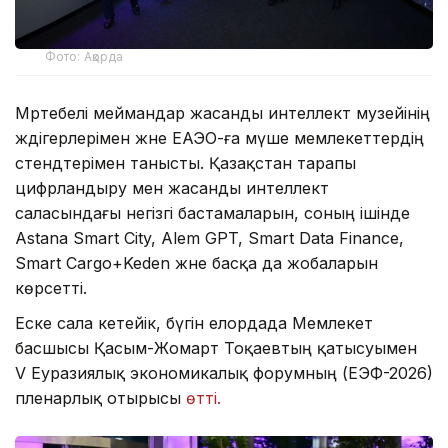
Фото: Ақорда
Мәртебелі меймандар жасанды интеллект музейінің
жәдігерлерімен және ЕАЭО-ға мүше мемлекеттердің
стендтерімен танысты. Қазақстан тарапы
цифрландыру мен жасанды интеллект
саласындағы негізгі бастамаларын, соның ішінде
Astana Smart City, Alem GPT, Smart Data Finance,
Smart Cargo+Keden және басқа да жобаларын
көрсетті.
Еске сала кетейік, бүгін елордада Мемлекет
басшысы Қасым-Жомарт Тоқаевтың қатысуымен
V Еуразиялық экономикалық форумның (ЕЭФ-2026)
пленарлық отырысы
өтті.