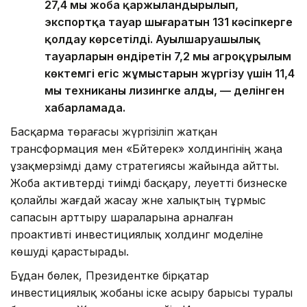
27,4 мың жоба қаржыландырылып,
экспортқа тауар шығаратын 131 кәсіпкерге
қолдау көрсетілді. Ауылшаруашылық
тауарларын өндіретін 7,2 мың агроқұрылым
көктемгі егіс жұмыстарын жүргізу үшін 11,4
мың техниканы лизингке алды, — делінген
хабарламада.
Басқарма төрағасы жүргізіліп жатқан
трансформация мен «Бәйтерек» холдингінің жаңа
ұзақмерзімді даму стратегиясы жайында айтты.
Жоба активтерді тиімді басқару, әлеуетті бизнеске
қолайлы жағдай жасау және халықтың тұрмыс
сапасын арттыру шараларына арналған
проактивті инвестициялық холдинг моделіне
көшуді қарастырады.
Бұдан бөлек, Президентке бірқатар
инвестициялық жобаны іске асыру барысы туралы