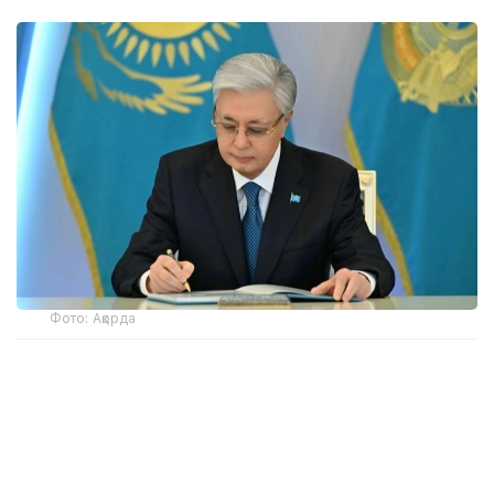
Фото: Ақорда
– Иван Степанович майданға өз еркімен
аттанып, байланысшы ретінде соғыстың
соңына дейін қатысты. Елге оралған соң ұзақ
жылдар бойы прокуратура органдарында