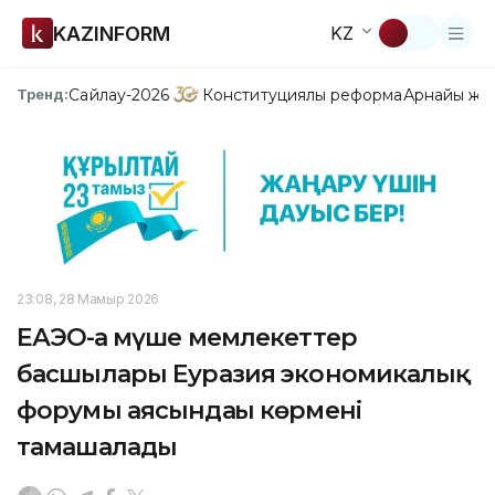
KAZINFORM
KZ
Сайлау-2026
Конституциялық реформа
Арнайы жо
Тренд:
23:08, 28 Мамыр 2026
ЕАЭО-ға мүше мемлекеттер
басшылары Еуразия экономикалық
форумы аясындағы көрмені
тамашалады