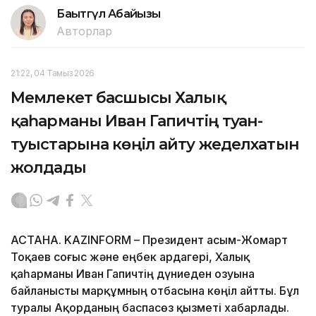
Бақытгүл Абайқызы
Авторлар
21:22, 04 Тамыз 2026
Мемлекет басшысы Халық
қаһарманы Иван Гапичтің туған-
туыстарына көңіл айту жеделхатын
жолдады
АСТАНА. KAZINFORM – Президент Қасым-Жомарт
Тоқаев соғыс және еңбек ардагері, Халық
қаһарманы Иван Гапичтің дүниеден озуына
байланысты марқұмның отбасына көңіл айтты. Бұл
туралы Ақорданың баспасөз қызметі хабарлады.