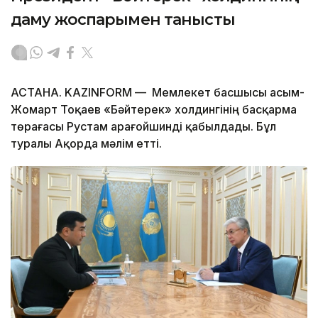
даму жоспарымен танысты
АСТАНА. KAZINFORM — Мемлекет басшысы Қасым-
Жомарт Тоқаев «Бәйтерек» холдингінің басқарма
төрағасы Рустам Қарағойшинді қабылдады. Бұл
туралы Ақорда мәлім етті.