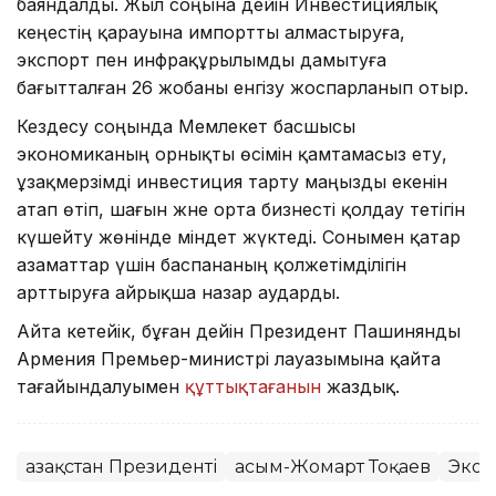
баяндалды. Жыл соңына дейін Инвестициялық
кеңестің қарауына импортты алмастыруға,
экспорт пен инфрақұрылымды дамытуға
бағытталған 26 жобаны енгізу жоспарланып отыр.
Кездесу соңында Мемлекет басшысы
экономиканың орнықты өсімін қамтамасыз ету,
ұзақмерзімді инвестиция тарту маңызды екенін
атап өтіп, шағын және орта бизнесті қолдау тетігін
күшейту жөнінде міндет жүктеді. Сонымен қатар
азаматтар үшін баспананың қолжетімділігін
арттыруға айрықша назар аударды.
Айта кетейік, бұған дейін Президент Пашинянды
Армения Премьер-министрі лауазымына қайта
тағайындалуымен
құттықтағанын
жаздық.
Қазақстан Президенті
Қасым-Жомарт Тоқаев
Экон