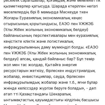
ресейлік сарапшылар, қоғамдық және мемлекеттік
қызметкерлер қатысуда. Шарада көтерілген негізгі
мәселелердің бірі 8 мамырда Мәскеуде өткен
Жоғары Еуразиялық экономикалық кеңес
отырысының қорытындысы, ЕАЭО пен ҰЖЖЭБ
(Ұлы Жібек жолының экономикалық белдеуі)
байланысының перспективалары мен еуразиялық
кеңістікте көліктік және логистикалық
инфрақұрылымның даму мүмкіндігі болды. «ЕАЭО
пен ҰЖЖЭБ (Ұлы Жібек жолының экономикалық
белдеуі) алсақ, қандай байланыс бар? Бұл темір
жол мен тас жолдар, Қытайға энергия
ресурстарын жеткізу, бірлескен индустриалдық
жобалар, инвестициялар, сауда, бірлескен
инфрақұрылымдық жобалар және т.б., яғни бұлар
жөнінде келіссөздер жүргізе беруге болады», - деп
атап өтті Қазақстандағы Шекаралық
ынтымақтастық қауымдастығы өкілдігінің басшысы