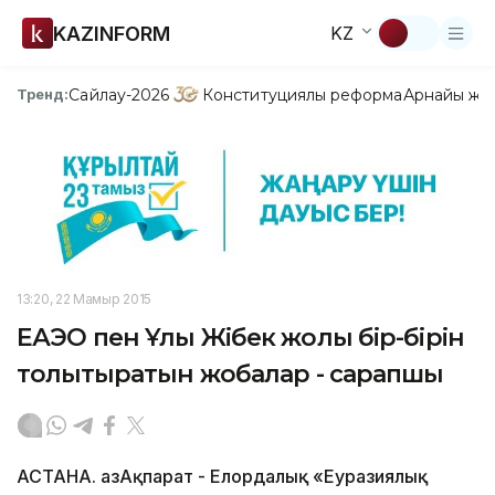
KAZINFORM
KZ
Сайлау-2026
Конституциялық реформа
Арнайы жо
Тренд:
13:20, 22 Мамыр 2015
ЕАЭО пен Ұлы Жібек жолы бір-бірін
толықтыратын жобалар - сарапшы
АСТАНА. ҚазАқпарат - Елордалық «Еуразиялық