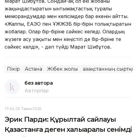
Марат Шибұтов. Сондай-ақ ол екі жобаны
жақындастыратын ынтымақтастық туралы
меморандумдар мен келісімдер бар екенін айтты.
«Жалпы, ЕАЭО пен ҰЖЖЭБ бір-бірін толықтыратын
жобалар. Олар бір-біріне сәйкес келеді. Олардың
жүзеге асу уақыты мен кеңістігі де бір-біріне өте
сәйкес келді», - деп түйді Марат Шибұтов.
Пікір
Астана
Жібек жолы
Қазақстанның сыртқы
без автора
Авторлар
17:40, 05 Тамыз 2026
Эрик Парди: Құрылтай сайлауы
Қазақстанға деген халықаралық сенімді