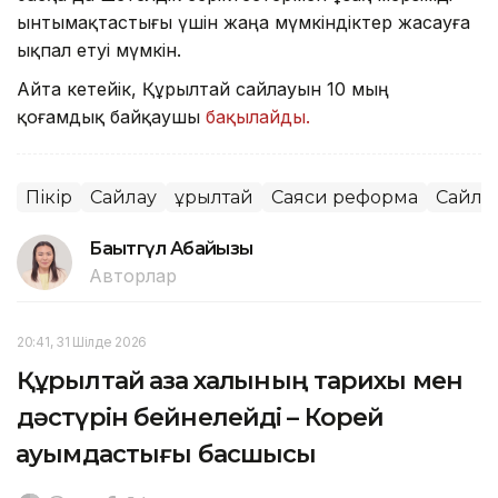
ынтымақтастығы үшін жаңа мүмкіндіктер жасауға
ықпал етуі мүмкін.
Айта кетейік, Құрылтай сайлауын 10 мың
қоғамдық байқаушы
бақылайды.
Пікір
Сайлау
Құрылтай
Саяси реформа
Сайла
Бақытгүл Абайқызы
Авторлар
20:41, 31 Шілде 2026
Құрылтай қазақ халқының тарихы мен
дәстүрін бейнелейді – Корей
қауымдастығы басшысы