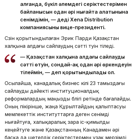
алғанда, бүкіл әлемдегі серіктестерімен
байланысын одан әрі нығайта алатынына
сенімдімін, — деді Xena Distribution
компаниясының вице-президенті.
Сөзін қорытындылаған Эрик Парди Қазақстан
халқына алдағы сайлаудың сәтті өтуін тіледі.
— Қазақстан халқына алдағы сайлаудың
сәтті өтуін, сондай-ақ одан әрі өркендеуін
тілеймін, — деп қорытындылады ол.
Осылайша, канадалық бизнес өкілі 23 тамыздағы
сайлауды дәйекті институционалдық
реформалардың маңызды бөлігі ретінде бағалайды.
Оның пікірінше, жаңа Құрылтайдың қалыптасуы
мемлекеттік институттарға деген сенімді
нығайтуға, халықаралық өзара іс-қимылды
кеңейтуге және Қазақстанның Канадамен әрі
басқа да шетелдік серіктестермен ұзақ мерзімді