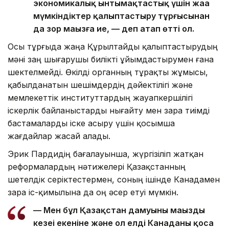
экономикалық ынтымақтастық үшін жаңа
мүмкіндіктер қалыптастыру тұрғысынан
да зор маңызға ие, — деп атап өтті ол.
Осы тұрғыда жаңа Құрылтайды қалыптастырудың
мәні заң шығарушы билікті ұйымдастырумен ғана
шектелмейді. Өкілді органның тұрақты жұмысы,
қабылданатын шешімдердің дәйектілігі және
мемлекеттік институттардың жауапкершілігі
іскерлік байланыстарды нығайту мен өзара тиімді
бастамаларды іске асыру үшін қосымша
жағдайлар жасай алады.
Эрик Пардидің бағалауынша, жүргізіліп жатқан
реформалардың нәтижелері Қазақстанның
шетелдік серіктестермен, соның ішінде Канадамен
өзара іс-қимылына да оң әсер етуі мүмкін.
— Мен бұл Қазақстан дамуының маңызды
кезеңі екеніне және ол елдің Канаданы қоса