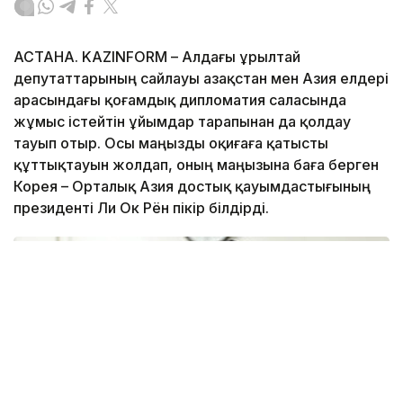
АСТАНА. KAZINFORM – Алдағы Құрылтай
депутаттарының сайлауы Қазақстан мен Азия елдері
арасындағы қоғамдық дипломатия саласында
жұмыс істейтін ұйымдар тарапынан да қолдау
тауып отыр. Осы маңызды оқиғаға қатысты
құттықтауын жолдап, оның маңызына баға берген
Корея – Орталық Азия достық қауымдастығының
президенті Ли Ок Рён пікір білдірді.