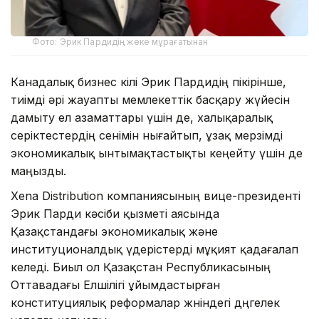
Фото: Эрик Пардидің жеке мұрағатынан
Канадалық бизнес өкілі Эрик Пардидің пікірінше,
тиімді әрі жауапты мемлекеттік басқару жүйесін
дамыту ел азаматтары үшін де, халықаралық
серіктестердің сенімін нығайтып, ұзақ мерзімді
экономикалық ынтымақтастықты кеңейту үшін де
маңызды.
Xena Distribution компаниясының вице-президенті
Эрик Парди кәсіби қызметі аясында
Қазақстандағы экономикалық және
институционалдық үдерістерді мұқият қадағалап
келеді. Биыл ол Қазақстан Республикасының
Оттавадағы Елшілігі ұйымдастырған
конституциялық реформалар жөніндегі дөңгелек