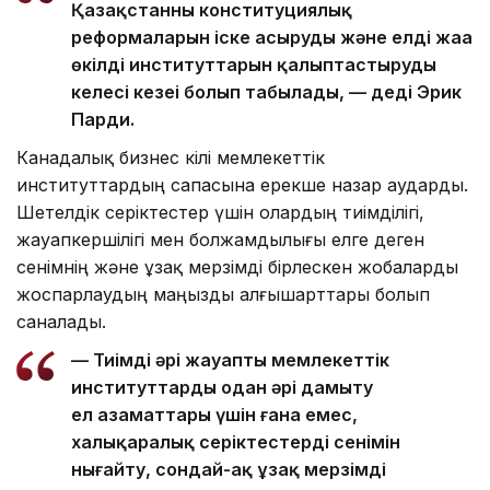
Қазақстанның конституциялық
реформаларын іске асырудың және елдің жаңа
өкілді институттарын қалыптастырудың
келесі кезеңі болып табылады, — деді Эрик
Парди.
Канадалық бизнес өкілі мемлекеттік
институттардың сапасына ерекше назар аударды.
Шетелдік серіктестер үшін олардың тиімділігі,
жауапкершілігі мен болжамдылығы елге деген
сенімнің және ұзақ мерзімді бірлескен жобаларды
жоспарлаудың маңызды алғышарттары болып
саналады.
— Тиімді әрі жауапты мемлекеттік
институттарды одан әрі дамыту
ел азаматтары үшін ғана емес,
халықаралық серіктестердің сенімін
нығайту, сондай-ақ ұзақ мерзімді