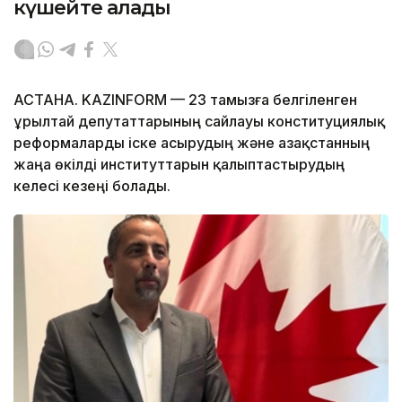
күшейте алады
АСТАНА. KAZINFORM — 23 тамызға белгіленген
Құрылтай депутаттарының сайлауы конституциялық
реформаларды іске асырудың және Қазақстанның
жаңа өкілді институттарын қалыптастырудың
келесі кезеңі болады.