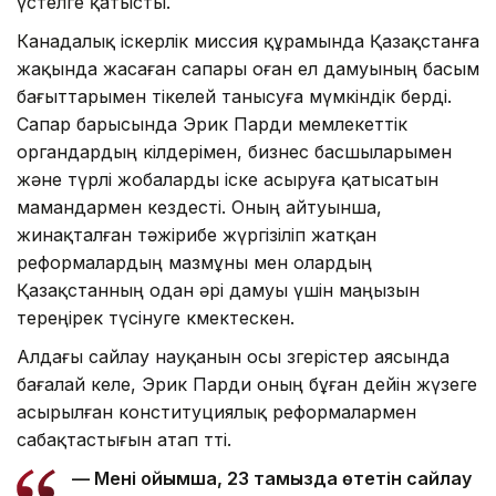
үстелге қатысты.
Канадалық іскерлік миссия құрамында Қазақстанға
жақында жасаған сапары оған ел дамуының басым
бағыттарымен тікелей танысуға мүмкіндік берді.
Сапар барысында Эрик Парди мемлекеттік
органдардың өкілдерімен, бизнес басшыларымен
және түрлі жобаларды іске асыруға қатысатын
мамандармен кездесті. Оның айтуынша,
жинақталған тәжірибе жүргізіліп жатқан
реформалардың мазмұны мен олардың
Қазақстанның одан әрі дамуы үшін маңызын
тереңірек түсінуге көмектескен.
Алдағы сайлау науқанын осы өзгерістер аясында
бағалай келе, Эрик Парди оның бұған дейін жүзеге
асырылған конституциялық реформалармен
сабақтастығын атап өтті.
— Менің ойымша, 23 тамызда өтетін сайлау