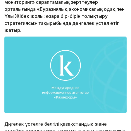
мониторинг» сараптамалық зерттеулер
орталығында «Еуразиялық экономикалық одақ пен
Ұлы Жібек жолы: өзара бір-бірін толықтыру
стратегиясы» тақырыбында дөңгелек үстел өтіп
жатыр.
Дөңгелек үстелге белгілі қазақстандық және