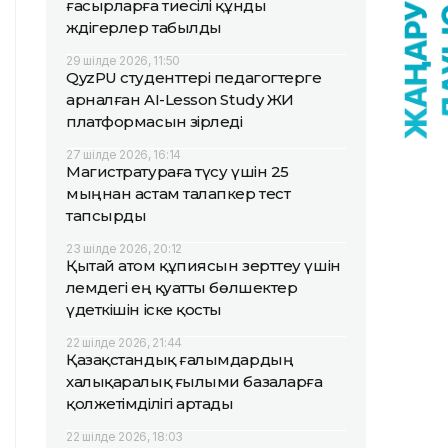
ғасырларға тиесілі құнды
жәдігерлер табылды
29 шілде 2026, 11:50
QyzPU студенттері педагогтерге
арналған AI-Lesson Study ЖИ
платформасын әзірледі
27 шілде 2026, 16:14
Магистратураға түсу үшін 25
мыңнан астам талапкер тест
тапсырды
23 шілде 2026, 20:12
Қытай атом құпиясын зерттеу үшін
әлемдегі ең қуатты бөлшектер
үдеткішін іске қосты
22 шілде 2026, 21:44
Қазақстандық ғалымдардың
халықаралық ғылыми базаларға
қолжетімділігі артады
22 шілде 2026, 18:03