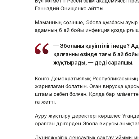
Бұл мәліметті Ресей білім академиясы пр
Геннадий Онищенко айтты.
Маманның сөзінше, Эбола қызбасы ауыр ө
адамның 6 ай бойы инфекция қоздырғышы
— Эболаның қауіптілігі неде? 
қалғанның өзінде тағы 6 ай бо
жұқтырады, — деді сарапшы.
Конго Демократиялық Республикасының би
жариялаған болатын. Оған вирусқа қарс
штамы себеп болған. Қолда бар мәліметтер
ға жетті.
Ауру жұқтыру деректері көршілес Уганд
оралған дәрігерден Эбола вирусы анықта
Дүниежүзілік денсаулық сақтау ұйымы и