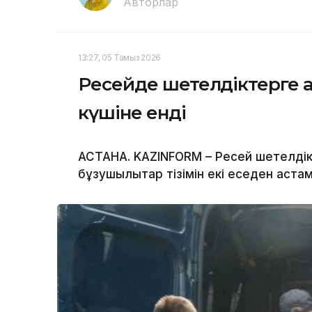
Авторлар
13:27, 05 Тамыз 2026
Ресейде шетелдіктерге 
күшіне енді
АСТАНА. KAZINFORM – Ресей шетелдік а
бұзушылықтар тізімін екі еседен аста