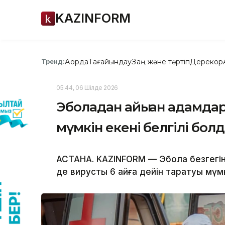
KAZINFORM
Ақорда
Тағайындау
Заң және тәртіп
Дерекқор
Тренд:
05:44, 06 Шілде 2026
Эболадан айыққан адамдар
мүмкін екені белгілі бол
АСТАНА. KAZINFORM — Эбола безгегінен
де вирусты 6 айға дейін таратуы мүм