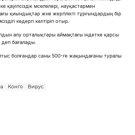
 қауіпсіздік мәселелері, науқастармен
ғы қиындықтар және жергілікті тұрғындардың бір
іздігі кедергі келтіріп отыр.
лдын алу орталықтары аймақтағы індетке қарсы
 деп бағалады.
тыс болғандар саны 500-ге жақындағаны туралы
а
Конго
Вирус