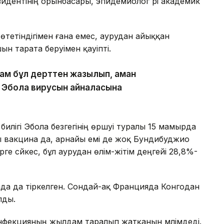
езидентінің орынбасары, эпидемиолог әрі академик
тетіндігімен ғана емес, аурудан айыққан
н тарата беруімен қауіпті.
Адам бұл дерттен жазылып, аман
йы Эбола вирусын айналасына
лігі Эбола безгегінің өршуі туралы 15 мамырда
ы вакцина да, арнайы емі де жоқ Бундибуджио
ге сәйкес, бұл аурудан өлім-жітім деңгейі 28,8%-
ада да тіркелген. Сондай-ақ Францияда Конгодан
лды.
нфекцияның жылдам таралып жатқанын мәлімдеді.