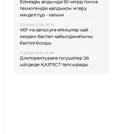
Еліміздің алдында 50 млрд тонна
техногендік қалдықты игеру
міндеті тұр - ғалым
22 шілде 2026, 16:14
ҰБТ-ға қатысуға өтініштер қай
кезден бастап қабылданатыны
белгілі болды
21 шілде 2026, 14:45
Докторантураға түсушілер 26
шілдеде ҚАЗТЕСТ тапсырады