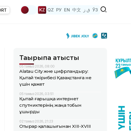
KZ
QZ
РУ
EN
中文
ق ز
ЎЗ
ORT
Тақырыпқа қатысты
05 тамыз 2026, 08:00
Alatau City және цифрландыру:
Қытай тәжірибесі Қазақстанға не
үшін қажет
05 тамыз 2026, 03:51
Қытай ғарышқа интернет
спутниктерінің жаңа тобын
ұшырды
02 тамыз 2026, 21:23
Отырар қалашығынан XIII-XVIII