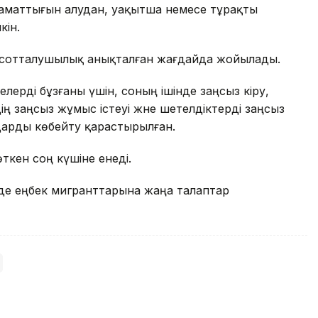
 азаматтығын алудан, уақытша немесе тұрақты
кін.
н сотталушылық анықталған жағдайда жойылады.
ерді бұзғаны үшін, соның ішінде заңсыз кіру,
ің заңсыз жұмыс істеуі және шетелдіктерді заңсыз
арды көбейту қарастырылған.
ткен соң күшіне енеді.
де еңбек мигранттарына жаңа талаптар