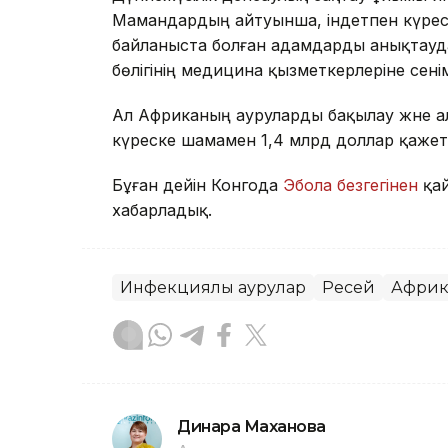
Мамандардың айтуынша, індетпен күреске
байланыста болған адамдарды анықтауда
бөлігінің медицина қызметкерлеріне сенімс
Ал Африканың ауруларды бақылау және а
күреске шамамен 1,4 млрд доллар қажет
Бұған дейін Конгода
Эбола безгегінен
қай
хабарладық.
Инфекциялық аурулар
Ресей
Африк
Динара Маханова