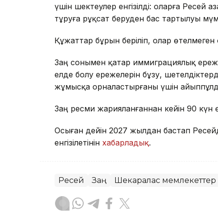
үшін шектеулер енгізілді: оларға Ресей
тұруға рұқсат беруден бас тартылуы мүм
Құжаттар бұрын беріліп, олар өтелмеге
Заң сонымен қатар иммиграциялық ережел
елде болу ережелерін бұзу, шетелдіктерд
жұмысқа орналастырғаны үшін айыппұлд
Заң ресми жарияланғаннан кейін 90 күн ө
Осыған дейін 2027 жылдан бастап Ресей
енгізілетінін
хабарладық
.
Ресей
Заң
Шекаралас мемлекеттер