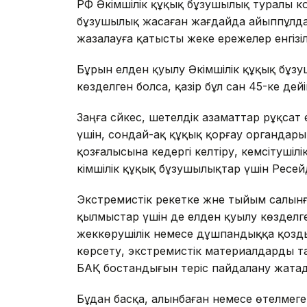
РФ Әкімшілік құқық бұзушылық туралы ко
бұзушылық жасаған жағдайда айыппұлдар 
жазалауға қатысты жеке ережелер енгізіл
Бұрын елден қуылу Әкімшілік құқық бұз
көзделген болса, қазір бұл сан 45-ке дейін
Заңға сәйкес, шетелдік азаматтар рұқса
үшін, сондай-ақ құқық қорғау органдары
қозғалысына кедергі келтіру, кемсітушіл
әкімшілік құқық бұзушылықтар үшін Ресе
Экстремистік әрекетке және тыйым салын
қылмыстар үшін де елден қуылу көзделг
жеккөрушілік немесе дұшпандыққа қозд
көрсету, экстремистік материалдарды та
БАҚ бостандығын теріс пайдалану жата
Бұдан басқа, алынбаған немесе өтелмег