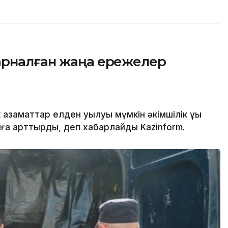
арналған жаңа ережелер
заматтар елден қуылуы мүмкін әкімшілік құқық
мға арттырды, деп хабарлайды Kazinform.