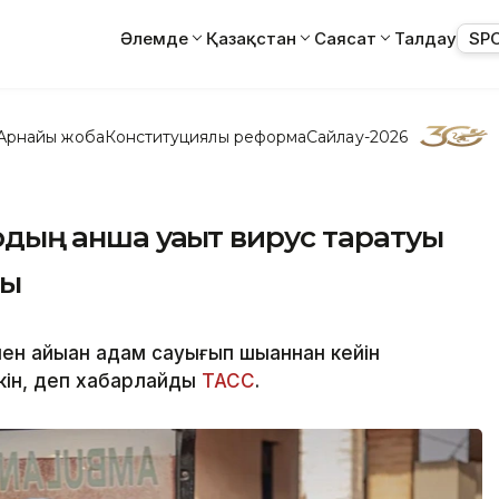
Әлемде
Қазақстан
Саясат
Талдау
SP
Арнайы жоба
Конституциялық реформа
Сайлау-2026
дың қанша уақыт вирус таратуы
ды
 айыққан адам сауығып шыққаннан кейін
кін, деп хабарлайды
ТАСС
.