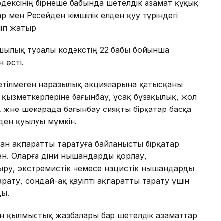
дексінің бірнеше бабында шетелдік азамат құқық
мен Ресейден әкімшілік елден қуу түріндегі
іп жатыр.
ушылық туралы кодекстің 22 бабы бойынша
 өсті.
т етілмеген наразылық акцияларына қатысқаны
 қызметкерлеріне бағынбау, ұсақ бұзақылық, жол
ік және шекарада бағынбау сияқты бірқатар басқа
йден қуылуы мүмкін.
ған ақпаратты таратуға байланысты бірқатар
ен. Оларға діни нышандарды қорлау,
ыру, экстремистік немесе нацистік нышандарды
рату, сондай-ақ қауіпті ақпаратты тарату үшін
ды.
ен қылмыстық жазбалары бар шетелдік азаматтар