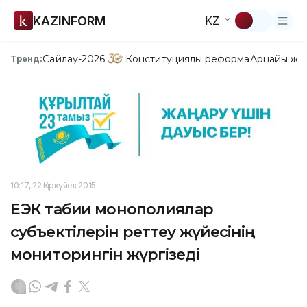
KAZINFORM
KZ
Сайлау-2026
Конституциялық реформа
Арнайы жо
Тренд:
10:17, 22 Қыркүйек 2015
ЕЭК табиғи монополиялар
субъектілерін реттеу жүйесінің
мониторингін жүргізеді