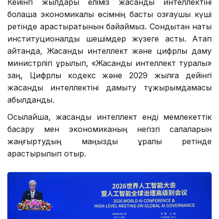
Кейінгі жылдары еліміз жасанды интеллектіні
болашақ экономикалық өсімнің басты қозғаушы күші
ретінде қарастыратынын байқаймыз. Сондықтан нақты
институционалдық шешімдер жүзеге асты. Атап
айтқанда, Жасанды интеллект және цифрлық даму
министрлігі құрылып, «Жасанды интеллект туралы»
заң, Цифрлық кодекс және 2029 жылға дейінгі
жасанды интеллектіні дамыту тұжырымдамасы
қабылданды.
Осылайша, жасанды интеллект енді мемлекеттік
басқару мен экономиканың негізгі салаларын
жаңғыртудың маңызды құралы ретінде
қарастырылып отыр.