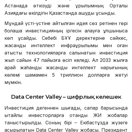
Астанада өткізуді және құрылымның Орталық
Азиядағы өкілдігін Қазақстанда ашуды ұсынды.
Мұндай үсті-үстіне айтылған идея сөз ретінен гөрі
болашақ инвестицияның іргесін қалауға құлшынысқа
көп ұқсайды. Себебі БҰҰ деректеріне сәйкес,
жасанды интеллект инфрақұрылымы мен оған
қатысты технологияларға салынатын инвестиция
жыл сайын 47 пайызға өсіп келеді. Ал 2033 жылға
қарай жаһандық жасанды интеллект нарығының
көлемі шамамен 5 триллион долларға жетуі
мүмкін.
Data Center Valley – цифрлық келешек
Инвестиция дегеннен шығады, сапар барысында
қытайлық инвесторларға отандық ЖИ жобалар
таныстырылды. Соның бірі – Екібастұзда жүзеге
асырылатын Data Center Valley жобасы. Президент