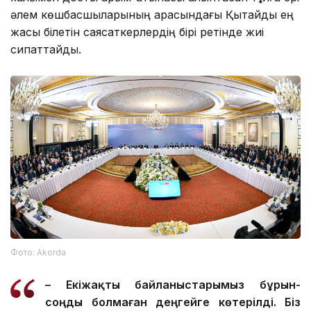
әлем көшбасшыларының арасындағы Қытайды ең
жақсы білетін саясаткерлердің бірі ретінде жиі
сипаттайды.
Фото: Аkorda
– Екіжақты байланыстарымыз бұрын-
соңды болмаған деңгейге көтерілді. Біз