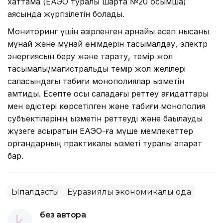
хаттама (ЕАЭО туралы шартқа №20 қосымша)
аясында жүргізілетін болады.
Мониторинг үшін әзірленген арнайы есеп нысаны
мұнай және мұнай өнімдерін тасымалдау, электр
энергиясын беру және тарату, темір жол
тасымалы/магистральдық темір жол желілері
саласындағы табиғи монополиялар қызметін
қамтиды. Есепте осы саладағы реттеу қағидаттары
мен әдістері көрсетілген және табиғи монополия
субъектілерінің қызметін реттеуді және бақылауды
жүзеге асыратын ЕАЭО-ға мүше мемлекеттер
органдарның практикалық қызметі туралы ақпарат
бар.
Ықпалдастық
Еуразиялық экономикалық одақ
без автора