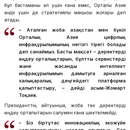
бұл бастаманы ел үшін ғана емес, Орталық Азия
өңірі үшін де стратегиялық маңызы жоғары деп
атады.
– Аталған жоба Қазақстан мен бүкіл
Орталық Азия цифрлық
инфрақұрылымының негізгі тірегі болады
деп санаймыз. Басты мақсат – деректерді
өңдеу орталықтарын, бұлтты сервистерді
және жасанды интеллект
инфрақұрылымын дамытуға арналған
халықаралық деңгейдегі платформа
қалыптастыру, – дейді Қасым-Жомарт
Тоқаев.
Президенттің айтуынша, жоба тек деректерді
өңдеу орталықтарын салумен ғана шектелмейді.
– Біз біртұтас инновациялық экожүйе