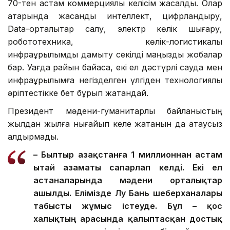
70-тен астам коммерциялық келісім жасалды. Олар
қатарында жасанды интеллект, цифрландыру,
Data-орталықтар салу, электр көлік шығару,
робототехника, көлік-логистикалық
инфрақұрылымды дамыту секілді маңызды жобалар
бар. Уағда райын байқасақ, екі ел дәстүрлі сауда мен
инфрақұрылымға негізделген үлгіден технологиялық
әріптестікке бет бұрып жатқандай.
Президент мәдени-гуманитарлық байланыстың
жылдан жылға нығайып келе жатқанын да атаусыз
қалдырмады.
– Былтыр Қазақстанға 1 миллионнан астам
Қытай азаматы сапарлап келді. Екі ел
астаналарында мәдени орталықтар
ашылды. Елімізде Лу Бань шеберханалары
табысты жұмыс істеуде. Бұл – қос
халықтың арасында қалыптасқан достық