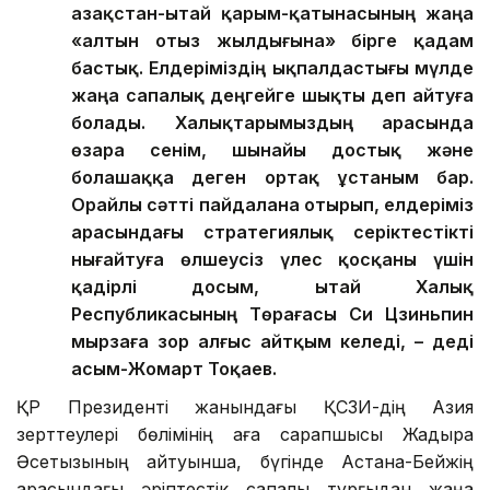
Қазақстан-Қытай қарым-қатынасының жаңа
«алтын отыз жылдығына» бірге қадам
бастық. Елдеріміздің ықпалдастығы мүлде
жаңа сапалық деңгейге шықты деп айтуға
болады. Халықтарымыздың арасында
өзара сенім, шынайы достық және
болашаққа деген ортақ ұстаным бар.
Орайлы сәтті пайдалана отырып, елдеріміз
арасындағы стратегиялық серіктестікті
нығайтуға өлшеусіз үлес қосқаны үшін
қадірлі досым, Қытай Халық
Республикасының Төрағасы Си Цзиньпин
мырзаға зор алғыс айтқым келеді, – деді
Қасым-Жомарт Тоқаев.
ҚР Президенті жанындағы ҚСЗИ-дің Азия
зерттеулері бөлімінің аға сарапшысы Жадыра
Әсетқызының айтуынша, бүгінде Астана-Бейжің
арасындағы әріптестік сапалық тұрғыдан жаңа