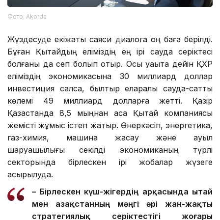
Фото: Аkorda
Жүздесуде екіжақты саяси диалогқа оң баға берілді.
Бұған Қытайдың еліміздің ең ірі сауда серіктесі
болғаны да сеп болып отыр. Осы уақытқа дейін ҚХР
еліміздің экономикасына 30 миллиард доллар
инвестиция салса, былтыр еларалық сауда-саттық
көлемі 49 миллиард долларға жетті. Қазір
Қазақстанда 8,5 мыңнан аса Қытай компаниясы
жемісті жұмыс істеп жатыр. Өнеркәсіп, энергетика,
газ-химия, машина жасау және ауыл
шаруашылығы секілді экономиканың түрлі
секторында бірлескен ірі жобалар жүзеге
асырылуда.
– Бірлескен күш-жігердің арқасында Қытай
мен Қазақстанның мәңгі әрі жан-жақты
стратегиялық серіктестігі жоғары