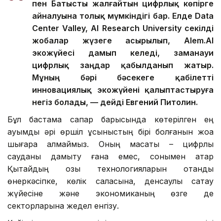
пен Батысты жалғайтын цифрлық көпірге
айналуына толық мүмкіндігі бар. Елде Data
Center Valley, AI Research University секілді
жобалар жүзеге асырылып, Alem.AI
экожүйесі дамып келеді, заманауи
цифрлық заңдар қабылданып жатыр.
Мұның бәрі бәсекеге қабілетті
инновациялық экожүйені қалыптастыруға
негіз болады, — дейді Евгений Питолин.
Бұл бастама сапар барысында көтерілген ең
ауқымды әрі өршіл ұсыныстың бірі болғанын жоққа
шығара алмаймыз. Оның мақсаты – цифрлық
сауданы дамыту ғана емес, сонымен қатар
Қытайдың озық технологияларын отандық
өнеркәсіпке, көлік саласына, денсаулық сақтау
жүйесіне және экономиканың өзге де
секторларына жедел енгізу.