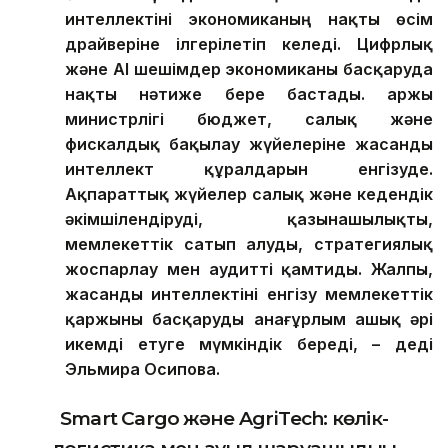
интеллектіні экономиканың нақты өсім
драйверіне ілгерілетіп келеді.
Цифрлық
және AI шешімдер экономиканы басқаруда
нақты нәтиже бере бастады. Қаржы
министрлігі бюджет, салық және
фискалдық бақылау жүйелеріне жасанды
интеллект құралдарын енгізуде.
Ақпараттық жүйелер салық және кедендік
әкімшілендіруді, қазынашылықты,
мемлекеттік сатып алуды, стратегиялық
жоспарлау мен аудит
ті қамтиды
. Жалпы,
жасанды интеллекті
ні
енгізу мемлекеттік
қаржыны басқаруды анағұрлым ашық әрі
икемді етуге мүмкіндік береді,
–
деді
Эльмира Осипова
.
Smart Cargo және AgriTech: көлік-