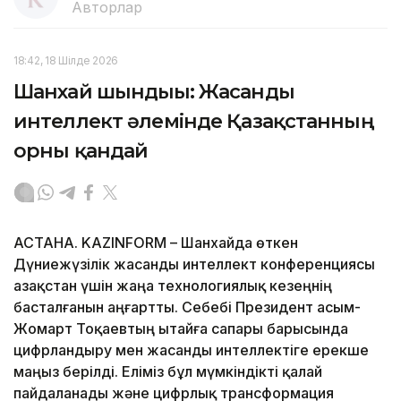
Авторлар
18:42, 18 Шілде 2026
Шанхай шындығы: Жасанды
интеллект әлемінде Қазақстанның
орны қандай
АСТАНА. KAZINFORM – Шанхайда өткен
Дүниежүзілік жасанды интеллект конференциясы
Қазақстан үшін жаңа технологиялық кезеңнің
басталғанын аңғартты. Себебі Президент Қасым-
Жомарт Тоқаевтың Қытайға сапары барысында
цифрландыру мен жасанды интеллектіге ерекше
маңыз берілді. Еліміз бұл мүмкіндікті қалай
пайдаланады және цифрлық трансформация