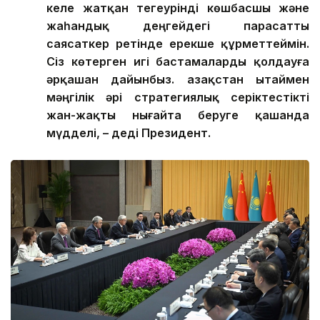
келе жатқан тегеурінді көшбасшы және
жаһандық деңгейдегі парасатты
саясаткер ретінде ерекше құрметтеймін.
Сіз көтерген игі бастамаларды қолдауға
әрқашан дайынбыз. Қазақстан Қытаймен
мәңгілік әрі стратегиялық серіктестікті
жан-жақты нығайта беруге қашанда
мүдделі, – деді Президент.