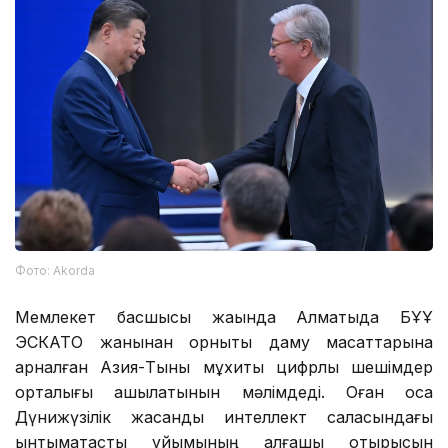
Фото: Аkorda
Мемлекет басшысы жақында Алматыда БҰҰ
ЭСКАТО жанынан орнықты даму мақсаттарына
арналған Азия-Тынық мұхиты цифрлық шешімдер
орталығы ашылатынын мәлімдеді. Оған қоса
Дүнижүзілік жасанды интеллект саласындағы
ынтымақтастық ұйымының алғашқы отырысын