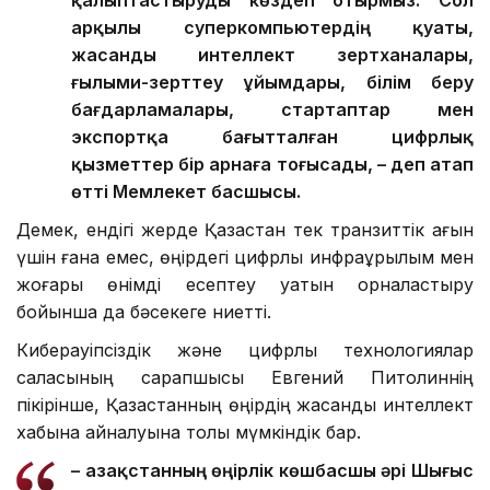
қалыптастыруды көздеп отырмыз. Сол
арқылы суперкомпьютердің қуаты,
жасанды интеллект зертханалары,
ғылыми-зерттеу ұйымдары, білім беру
бағдарламалары, стартаптар мен
экспортқа бағытталған цифрлық
қызметтер бір арнаға тоғысады, – деп атап
өтті Мемлекет басшысы.
Демек, ендігі жерде Қазақстан тек транзиттік ағын
үшін ғана емес, өңірдегі цифрлық инфрақұрылым мен
жоғары өнімді есептеу қуатын орналастыру
бойынша да бәсекеге ниетті.
Киберқауіпсіздік және цифрлық технологиялар
саласының сарапшысы Евгений Питолиннің
пікірінше, Қазақстанның өңірдің жасанды интеллект
хабына айналуына толық мүмкіндік бар.
– Қазақстанның өңірлік көшбасшы әрі Шығыс