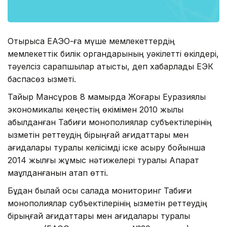
Отырысқа ЕАЭО-ға мүше мемлекеттердің
мемлекеттік билік органдарының уәкілетті өкілдері,
тәуелсіз сарапшылар қатысты, деп хабарлады ЕЭК
баспасөз қызметі.
Тайыр Мансұров 8 мамырда Жоғары Еуразиялық
экономикалық кеңестің өкімімен 2010 жылы
қабылданған Табиғи монополиялар субъектілерінің
қызметін реттеудің бірыңғай қағидаттары мен
қағидалары туралы келісімді іске асыру бойынша
2014 жылғы жұмыс нәтижелері туралы Ақпарат
мақұлданғанын атап өтті.
Бұдан былай осы салада мониторинг Табиғи
монополиялар субъектілерінің қызметін реттеудің
бірыңғай қағидаттары мен қағидалары туралы