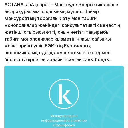
АСТАНА. ҚазАқпарат - Мәскеуде Энергетика және
инфрақұрылым алқасының мүшесі Тайыр
Мансұровтың төрағалық етуімен табиғи
монополиялар жөніндегі консультативтік кеңестің
жетінші отырысы өтті, оның негізгі тақырыбы
табиғи монополиялар қызметінің жыл сайынғы
мониторингі үшін ЕЭК-тің Еуразиялық
экономикалық одаққа мүше мемлекеттермен
бірлесіп әзірлеген арнайы есеп нысаны болды.