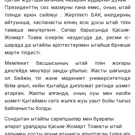
Президенттің сөз мазмұны ғана емес, оның қытай
тілінде еркін сөйлеуі . Жергілікті БАҚ өкілдерінің
айтуынша, «аспанасты елінің ескі досы қытай тілін
тамаша меңгерген». Сапар барысында Қасым-
Жомарт Тоқаев іскерлік кездесуде де, ресми іс-
шарада да қытайлық әріптестерімен қытайша бірнеше
мәрте тілдесті.
Мемлекет басшысының қытай тілін жоғары
деңгейде меңгеруі заңды құбылыс. Жастық шағында
ол Бейжің тіл және мәдениет университетінде
білім алып, кейін Қытайда дипломат ретінде қызмет
атқарған. Жалпы алғанда, оның оқуы мен кәсіби
қызметі Қытаймен сегіз жылға жуық уақыт бойы тығыз
байланысты болды.
Сондықтан қытайлық сарапшылар мен бұқаралық
ақпарат құралдары Қасым-Жомарт Тоқаевты қытай
халқымен достық қарым-қатынасы қалыптасқан тұлға әрі