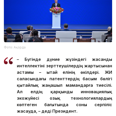
Фото: Ақорда
– Бүгінде дүние жүзіндегі жасанды
интеллектіні зерттеушілердің жартысынан
астамы – Қытай елінің өкілдері. ЖИ
саласындағы патенттердің басым бөлігі
қытайлық жаңашыл мамандарға тиесілі.
Ал елдің қарқынды инновациялық
экожүйесі озық технологиялардың
көптеген бағытында соны серпіліс
жасауда, – деді Президент.