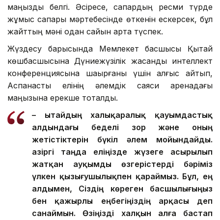
маңызды белгі. Әсіресе, сапардың ресми түрде
жұмыс сапары мәртебесінде өткенін ескерсек, бұл
жайттың мәні одан сайын арта түспек.
Жүздесу барысында Мемлекет басшысы Қытай
көшбасшысына Дүниежүзілік жасанды интеллект
конференциясына шақырғаны үшін алғыс айтып,
Аспанасты елінің әлемдік саяси аренадағы
маңызына ерекше тоқталды.
– Қытайдың халықаралық қауымдастық
алдындағы беделі зор және оның
жетістіктерін бүкіл әлем мойындайды.
Қазіргі таңда еліңізде жүзеге асырылып
жатқан ауқымды өзгерістерді бәріміз
үлкен қызығушылықпен қараймыз. Бұл, ең
алдымен, Сіздің көреген басшылығыңыз
бен қажырлы еңбегіңіздің арқасы деп
санаймын. Өзіңізді халқын алға бастап