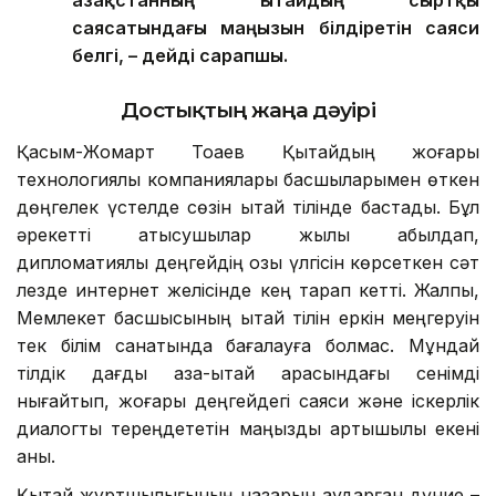
Қазақстанның Қытайдың сыртқы
саясатындағы маңызын білдіретін саяси
белгі, – дейді сарапшы.
Достықтың жаңа дәуірі
Қасым-Жомарт Тоқаев Қытайдың жоғары
технологиялық компаниялары басшыларымен өткен
дөңгелек үстелде сөзін қытай тілінде бастады. Бұл
әрекетті қатысушылар жылы қабылдап,
дипломатиялық деңгейдің озық үлгісін көрсеткен сәт
лезде интернет желісінде кең тарап кетті. Жалпы,
Мемлекет басшысының қытай тілін еркін меңгеруін
тек білім санатында бағалауға болмас. Мұндай
тілдік дағды қазақ-қытай арасындағы сенімді
нығайтып, жоғары деңгейдегі саяси және іскерлік
диалогты тереңдететін маңызды артықшылық екені
анық.
Қытай жұртшылығының назарын аударған дүние –