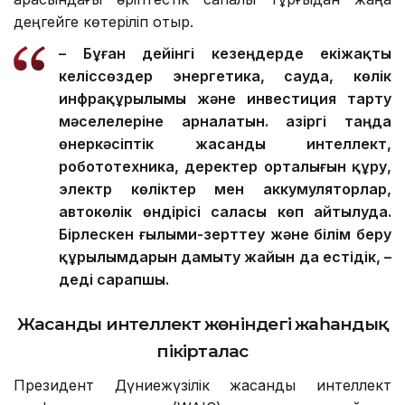
деңгейге көтеріліп отыр.
– Бұған дейінгі кезеңдерде екіжақты
келіссөздер энергетика, сауда, көлік
инфрақұрылымы және инвестиция тарту
мәселелеріне арналатын. Қазіргі таңда
өнеркәсіптік жасанды интеллект,
робототехника, деректер орталығын құру,
электр көліктер мен аккумуляторлар,
автокөлік өндірісі саласы көп айтылуда.
Бірлескен ғылыми-зерттеу және білім беру
құрылымдарын дамыту жайын да естідік, –
деді сарапшы.
Жасанды интеллект жөніндегі жаһандық
пікірталас
Президент Дүниежүзілік жасанды интеллект