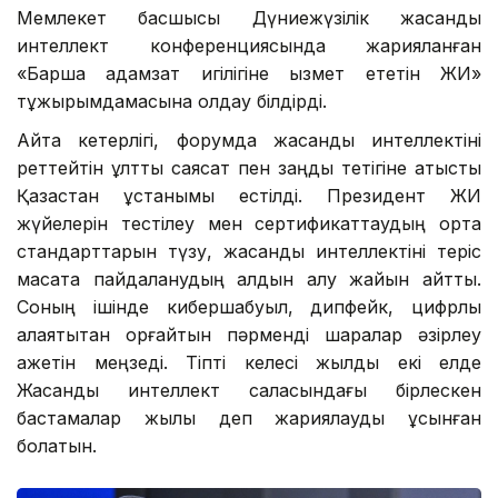
Мемлекет басшысы Дүниежүзілік жасанды
интеллект конференциясында жарияланған
«Барша адамзат игілігіне қызмет ететін ЖИ»
тұжырымдамасына қолдау білдірді.
Айта кетерлігі, форумда жасанды интеллектіні
реттейтін ұлттық саясат пен заңдық тетігіне қатысты
Қазақстан ұстанымы естілді. Президент ЖИ
жүйелерін тестілеу мен сертификаттаудың ортақ
стандарттарын түзу, жасанды интеллектіні теріс
мақсатқа пайдаланудың алдын алу жайын айтты.
Соның ішінде кибершабуыл, дипфейк, цифрлық
алаяқтықтан қорғайтын пәрменді шаралар әзірлеу
қажетін меңзеді. Тіпті келесі жылды екі елде
Жасанды интеллект саласындағы бірлескен
бастамалар жылы деп жариялауды ұсынған
болатын.