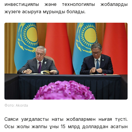
инвестициялық және технологиялық жобаларды
жүзеге асыруға мұрындық болады.
Фото: Аkorda
Саяси уағдаластық нақты жобалармен нығая түсті.
Осы жолы жалпы құны 15 млрд доллардан асатын