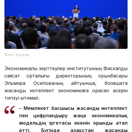
Фото: Ақорда
Экономикалық зерттеулер институтының Фискалдық
саясат орталығы директорының орынбасары
Эльмира Осипованың айтуынша, болашақта
жасанды интеллект экономикаға орасан әсерін
тигізуі ықтимал.
– Мемлекет басшысы жасанды интеллект
пен цифрландыру жаңа экономикалық
модельдің іргетасы екенін орынды атап
өтті. Бүгінде Қазақстан жасанды