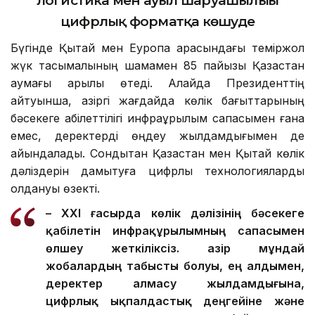
логистика мен ауыл шаруашылығы
цифрлық форматқа көшуде
Бүгінде Қытай мен Еуропа арасындағы теміржол
жүк тасымалының шамамен 85 пайызы Қазақстан
аумағы арқылы өтеді. Алайда Президенттің
айтуынша, қазіргі жағдайда көлік бағыттарының
бәсекеге қабілеттілігі инфрақұрылым сапасымен ғана
емес, деректерді өңдеу жылдамдығымен де
айқындалады. Сондықтан Қазақстан мен Қытай көлік
дәліздерін дамытуға цифрлық технологияларды
қолдануы өзекті.
– XXI ғасырда көлік дәлізінің бәсекеге
қабілетін инфрақұрылымның сапасымен
өлшеу жеткіліксіз. Қазір мұндай
жобалардың табысты болуы, ең алдымен,
деректер алмасу жылдамдығына,
цифрлық ықпалдастық деңгейіне және