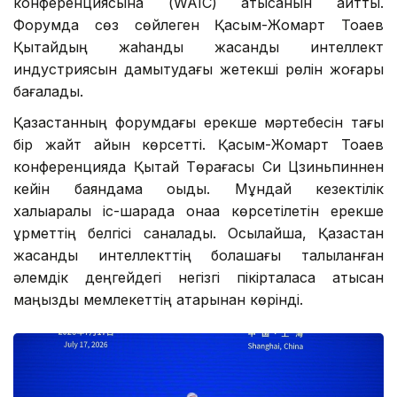
конференциясына (WAIC) қатысқанын айттық.
Форумда сөз сөйлеген Қасым-Жомарт Тоқаев
Қытайдың жаһандық жасанды интеллект
индустриясын дамытудағы жетекші рөлін жоғары
бағалады.
Қазақстанның форумдағы ерекше мәртебесін тағы
бір жайт айқын көрсетті. Қасым-Жомарт Тоқаев
конференцияда Қытай Төрағасы Си Цзиньпиннен
кейін баяндама оқыды. Мұндай кезектілік
халықаралық іс-шарада қонаққа көрсетілетін ерекше
құрметтің белгісі саналады. Осылайша, Қазақстан
жасанды интеллекттің болашағы талқыланған
әлемдік деңгейдегі негізгі пікірталасқа қатысқан
маңызды мемлекеттің қатарынан көрінді.