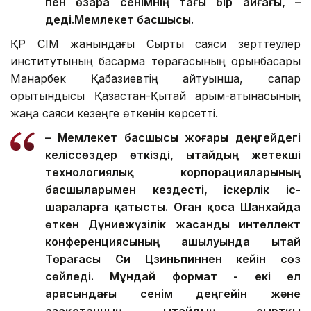
пен өзара сенімнің тағы бір айғағы, –
деді.
Мемлекет басшысы.
ҚР СІМ жанындағы Сыртқы саяси зерттеулер
институтының басқарма төрағасының орынбасары
Манарбек Қабазиевтің айтуынша, сапар
қорытындысы Қазақстан-Қытай қарым-қатынасының
жаңа саяси кезеңге өткенін көрсетті.
– Мемлекет басшысы жоғары деңгейдегі
келіссөздер өткізді, Қытайдың жетекші
технологиялық корпорацияларының
басшыларымен кездесті, іскерлік іс-
шараларға қатысты. Оған қоса Шанхайда
өткен Дүниежүзілік жасанды интеллект
конференциясының ашылуында Қытай
Төрағасы Си Цзиньпиннен кейін сөз
сөйледі. Мұндай формат - екі ел
арасындағы сенім деңгейін және