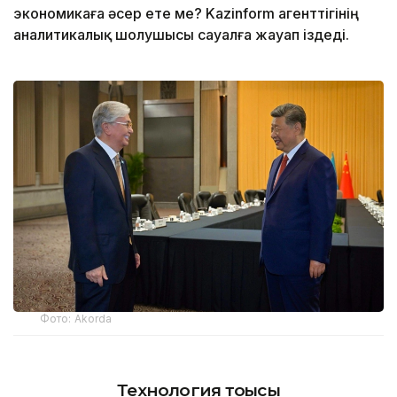
экономикаға әсер ете ме? Kazinform агенттігінің
аналитикалық шолушысы сауалға жауап іздеді.
Фото: Аkorda
Технология тоғысы