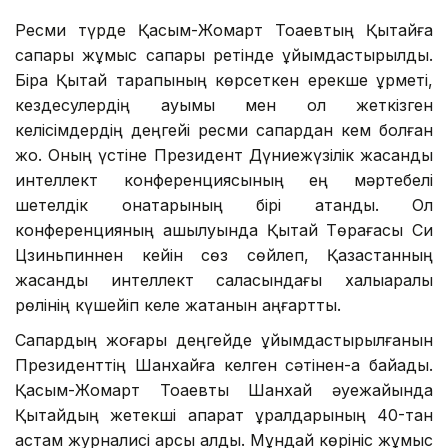
Ресми түрде Қасым-Жомарт Тоқаевтың Қытайға
сапары жұмыс сапары ретінде ұйымдастырылды.
Бірақ Қытай тарапының көрсеткен ерекше құрметі,
кездесулердің ауқымы мен қол жеткізген
келісімдердің деңгейі ресми сапардан кем болған
жоқ. Оның үстіне Президент Дүниежүзілік жасанды
интеллект конференциясының ең мәртебелі
шетелдік қонақтарының бірі атанды. Ол
конференцияның ашылуында Қытай Төрағасы Си
Цзиньпиннен кейін сөз сөйлеп, Қазақстанның
жасанды интеллект саласындағы халықаралық
рөлінің күшейіп келе жатқанын аңғартты.
Сапардың жоғары деңгейде ұйымдастырылғанын
Президенттің Шанхайға келген сәтінен-ақ байқадық.
Қасым-Жомарт Тоқаевты Шанхай әуежайында
Қытайдың жетекші ақпарат құралдарының 40-тан
астам журналисі қарсы алды. Мұндай көрініс жұмыс