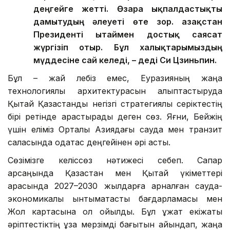
деңгейге жетті. Өзара ықпалдастықты
дамытудың әлеуеті өте зор. Қазақстан
Президенті Қытаймен достық саясат
жүргізіп отыр. Бұл халықтарымыздың
мүддесіне сай келеді, – деді Си Цзиньпин.
Бұл – жай лебіз емес, Еуразияның жаңа
технологиялық архитектурасын қалыптастыруда
Қытай Қазақстанды негізгі стратегиялық серіктестің
бірі ретінде қарастырады деген сөз. Яғни, Бейжің
үшін еліміз Орталық Азиядағы сауда мен транзит
саласында одақтас деңгейінен әрі асты.
Сөзімізге келіссөз нәтижесі себеп. Сапар
қарсаңында Қазақстан мен Қытай үкіметтері
арасында 2027–2030 жылдарға арналған сауда-
экономикалық ынтымақтастық бағдарламасы мен
Жол картасына қол қойылды. Бұл құжат екіжақты
әріптестіктің ұзақ мерзімді бағытын айқындап, жаңа