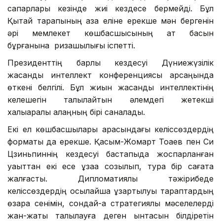
сапарлары кезінде жиі кездесе бермейді. Бұл
Қытай тарапының қазақ еліне ерекше мән бергенін
әрі мемлекет көшбасшысының ат басын
бұрғанына ризашылығы іспетті.
Президенттің барлық кездесуі Дүниежүзілік
жасанды интеллект конференциясы қарсаңында
өткені белгілі. Бұл жиын жасанды интеллектінің
келешегін талқылайтын әлемдегі жетекші
халықаралық алаңның бірі саналады.
Екі ел көшбасшылары арасындағы келіссөздердің
форматы да ерекше. Қасым-Жомарт Тоқаев пен Си
Цзиньпиннің кездесуі бастапқыда жоспарланған
уақыттан екі есе ұзаққа созылып, тура бір сағатқа
жалғасты. Дипломатиялық тәжірибеде
келіссөздердің осылайша ұзартылуы тараптардың
өзара сенімін, сондай-ақ стратегиялық мәселелерді
жан-жақты талқылауға деген ынтасын білдіретін