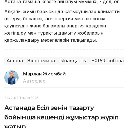
Астана тамаша кезеңге айналуы мүмкін», - деді ол.
Алқалы жиын барысында қатысушылар климаттың
өзгеруі, болашақтағы энергия мен экология
қауіпсіздігі және баламалы энергия көздерін
жетілдіру мен тұрақты дамыту жобаларын
қаржыландыру мәселелерін талқылады.
Астана
Экономика
Ықпалдастық
EXPO жобалар
Марлан Жиембай
Авторлар
21:42, 07 Тамыз 2026
Астанада Есіл өзенін тазарту
бойынша кешенді жұмыстар жүріп
жатыр