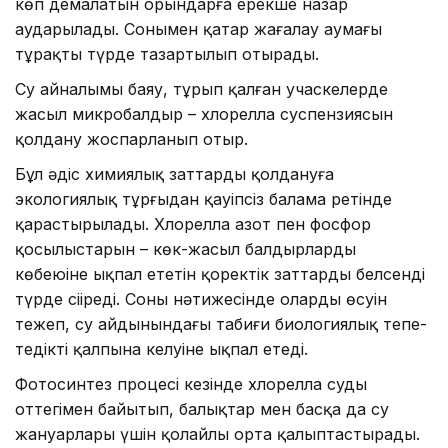
көп демалатын орындарға ерекше назар
аударылады. Сонымен қатар жағалау аумағы
тұрақты түрде тазартылып отырады.
Су айналымы баяу, тұрып қалған учаскелерде
жасыл микробалдыр – хлорелла суспензиясын
қолдану жоспарланып отыр.
Бұл әдіс химиялық заттарды қолдануға
экологиялық тұрғыдан қауіпсіз балама ретінде
қарастырылады. Хлорелла азот пен фосфор
қосылыстарын – көк-жасыл балдырлардың
көбеюіне ықпал ететін қоректік заттарды белсенді
түрде сіңіреді. Соның нәтижесінде олардың өсуін
тежеп, су айдынындағы табиғи биологиялық тепе-
теңдіктің қалпына келуіне ықпал етеді.
Фотосинтез процесі кезінде хлорелла суды
оттегімен байытып, балықтар мен басқа да су
жануарлары үшін қолайлы орта қалыптастырады.