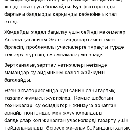
жоққа шығаруға болмайды. Бұл факторлардың
барлығы балдырдың қарқынды көбеюіне ықпал
етеді.
Жағдайды жедел бақылау үшін бейінді мекемелер
Астана қаласының Экология департаментімен
бірлесіп, проблемалы учаскелерге тұрақты түрде
тексеру жүргізіп, су сынамаларын алады.
Зертханалық зерттеу нәтижелері негізінде
мамандар су айдынының қазіргі жай-күйін
бағалайды.
Өзен акваториясында күн сайын санитарлық
тазалау жұмысы жүргізіледі. Қамыс шабатын
техникалар, су өсімдіктерін жинауға арналған
арнайы понтондар мен жүзу құралдары
балдырлар көп жиналған учаскелерді тазарту үшін
пайдаланылады. Әсіресе жағалау бойындағы халық