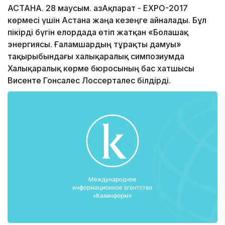
АСТАНА. 28 маусым. ҚазАқпарат - ЕХРО-2017
көрмесі үшін Астана жаңа кезеңге айналады. Бұл
пікірді бүгін елордада өтіп жатқан «Болашақ
энергиясы. Ғаламшардың тұрақты дамуы»
тақырыбындағы халықаралық симпозиумда
Халықаралық көрме бюросының бас хатшысы
Висенте Гонсалес Лоссерталес білдірді.