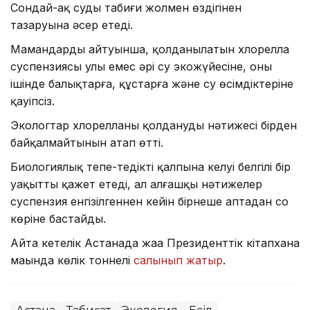
Сондай-ақ судың табиғи жолмен өздігінен
тазаруына әсер етеді.
Мамандардың айтуынша, қолданылатын хлорелла
суспензиясы улы емес әрі су экожүйесіне, оның
ішінде балықтарға, құстарға және су өсімдіктеріне
қауіпсіз.
Экологтар хлорелланы қолданудың нәтижесі бірден
байқалмайтынын атап өтті.
Биологиялық тепе-теңдіктің қалпына келуі белгілі бір
уақытты қажет етеді, ал алғашқы нәтижелер
суспензия енгізілгеннен кейін бірнеше аптадан соң
көріне бастайды.
Айта кетелік Астанада жаңа Президенттік кітапхана
маңында көлік тоннелі
салынып жатыр
.