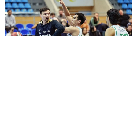
Фото: astanabasket.kz
Спорт және дене шынықтыру істері комитетінің
төрағасы Руслан Есеналиннің мәліметінше соңғы
жылдары клубтың халықаралық аренадағы
нәтижелері алға қойған міндеттері мен күткен
нәтижелерге сәйкес келмеді.
— ВТБ Бірыңғай лигасының өткен маусымының