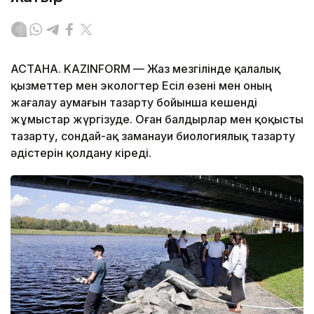
АСТАНА. KAZINFORM — Жаз мезгілінде қалалық
қызметтер мен экологтер Есіл өзені мен оның
жағалау аумағын тазарту бойынша кешенді
жұмыстар жүргізуде. Оған балдырлар мен қоқысты
тазарту, сондай-ақ заманауи биологиялық тазарту
әдістерін қолдану кіреді.