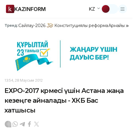
KAZINFORM
KZ
Сайлау-2026
Конституциялық реформа
Арнайы жо
Тренд:
13:54, 28 Маусым 2012
ЕХРО-2017 көрмесі үшін Астана жаңа
кезеңге айналады - ХКБ Бас
хатшысы