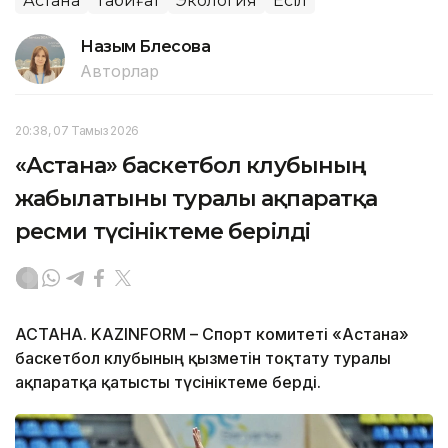
Астана
Табиғат
Экология
Есіл
Назым Бөлесова
Авторлар
20:38, 07 Тамыз 2026
«Астана» баскетбол клубының
жабылатыны туралы ақпаратқа
ресми түсініктеме берілді
АСТАНА. KAZINFORM – Спорт комитеті «Астана»
баскетбол клубының қызметін тоқтату туралы
ақпаратқа қатысты түсініктеме берді.