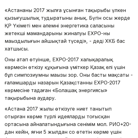
«Астананың 2017 жылға ұсынған тақырыбы үлкен
қызығушылық тудыратыны анық. Бүгін осы жерде
ҚР Үкіметі мен әлемнің энергетика саласының
жетекші мамандарының жиналуы ЕХРО-ның
маңыздылығын айшықтай түседі», - деді ХКБ бас
хатшысы.
Оның атап өтуінше, ЕХРО-2017 халықаралық
көрмесін өткізу құқығына үміткер Қазақ елі үшін
бұл симпозиумның маңызы зор. Оның басты мақсаты -
ғаламшардың назарын Қазақстанның ЕХРО-2017
көрмесіне таңдаған «Болашақ энергиясы»
тақырыбына аудару.
«Астана 2017 жылы өткізуге ниет танытып
отырған көрме түрлі идеялардың тоғысқан
ортасына айналатындығына сенімім мол. РИО+20-
дан кейін, яғни 5 жылдан соң өтетін көрме үшін