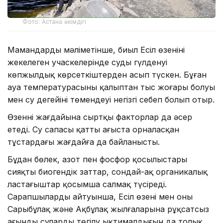
Фото: Астана әкімдігі
Мамандардың мәліметінше, биыл Есіл өзенінің
жекелеген учаскелерінде судың гүлденуі
көпжылдық көрсеткіштерден асып түскен. Бұған
ауа температурасының қалыптан тыс жоғары болуы
мен су деңгейінің төмендеуі негізгі себеп болып отыр.
Өзеннің жағдайына сыртқы факторлар да әсер
етеді. Су сапасы қатты ағыста орналасқан
тұстардағы жағдайға да байланысты.
Бұдан бөлек, азот пен фосфор қосылыстары
сияқты биогендік заттар, сондай-ақ органикалық
ластағыштар қосымша салмақ түсіреді.
Сарапшылардың айтуынша, Есіл өзені мен оның
Сарыбұлақ және Ақбұлақ жылғаларына рұқсатсыз
ағынды сулардың төгілу ықтималдығын да толық