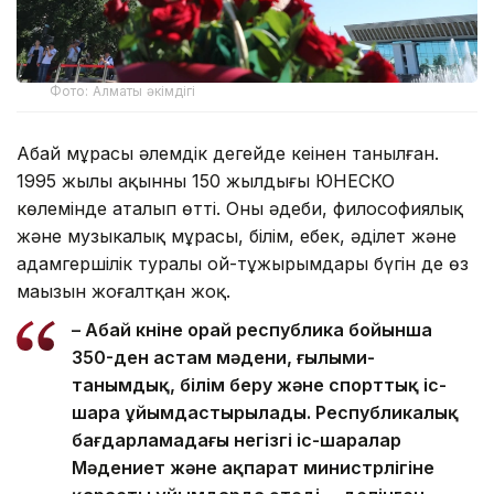
Фото: Алматы әкімдігі
Абай мұрасы әлемдік деңгейде кеңінен танылған.
1995 жылы ақынның 150 жылдығы ЮНЕСКО
көлемінде аталып өтті. Оның әдеби, философиялық
және музыкалық мұрасы, білім, еңбек, әділет және
адамгершілік туралы ой-тұжырымдары бүгін де өз
маңызын жоғалтқан жоқ.
– Абай күніне орай республика бойынша
350-ден астам мәдени, ғылыми-
танымдық, білім беру және спорттық іс-
шара ұйымдастырылады. Республикалық
бағдарламадағы негізгі іс-шаралар
Мәдениет және ақпарат министрлігіне