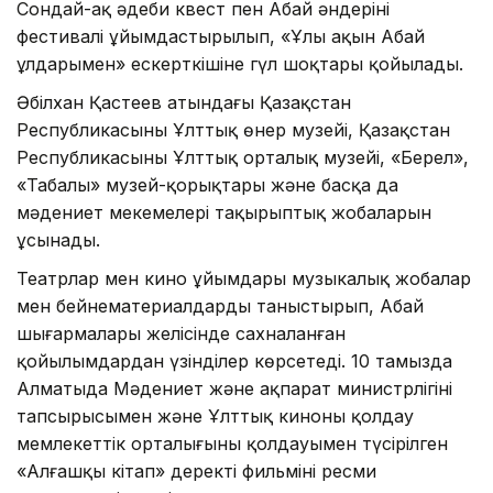
Сондай-ақ әдеби квест пен Абай әндерінің
фестивалі ұйымдастырылып, «Ұлы ақын Абай
ұлдарымен» ескерткішіне гүл шоқтары қойылады.
Әбілхан Қастеев атындағы Қазақстан
Республикасының Ұлттық өнер музейі, Қазақстан
Республикасының Ұлттық орталық музейі, «Берел»,
«Таңбалы» музей-қорықтары және басқа да
мәдениет мекемелері тақырыптық жобаларын
ұсынады.
Театрлар мен кино ұйымдары музыкалық жобалар
мен бейнематериалдарды таныстырып, Абай
шығармалары желісінде сахналанған
қойылымдардан үзінділер көрсетеді. 10 тамызда
Алматыда Мәдениет және ақпарат министрлігінің
тапсырысымен және Ұлттық киноны қолдау
мемлекеттік орталығының қолдауымен түсірілген
«Алғашқы кітап» деректі фильмінің ресми