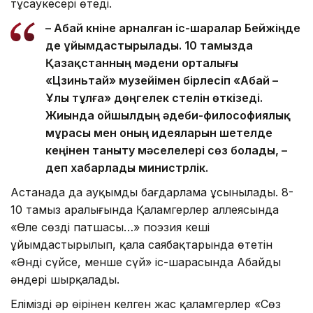
тұсаукесері өтеді.
– Абай күніне арналған іс-шаралар Бейжіңде
де ұйымдастырылады. 10 тамызда
Қазақстанның мәдени орталығы
«Цзиньтай» музейімен бірлесіп «Абай –
Ұлы тұлға» дөңгелек үстелін өткізеді.
Жиында ойшылдың әдеби-философиялық
мұрасы мен оның идеяларын шетелде
кеңінен таныту мәселелері сөз болады, –
деп хабарлады министрлік.
Астанада да ауқымды бағдарлама ұсынылады. 8-
10 тамыз аралығында Қаламгерлер аллеясында
«Өлең сөздің патшасы…» поэзия кеші
ұйымдастырылып, қала саябақтарында өтетін
«Әнді сүйсең, менше сүй» іс-шарасында Абайдың
әндері шырқалады.
Еліміздің әр өңірінен келген жас қаламгерлер «Сөз