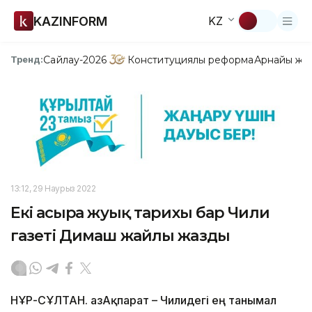
KAZINFORM
KZ
Сайлау-2026
Конституциялық реформа
Арнайы жо
Тренд:
13:12, 29 Наурыз 2022
Екі ғасырға жуық тарихы бар Чили
газеті Димаш жайлы жазды
НҰР-СҰЛТАН. ҚазАқпарат – Чилидегі ең танымал