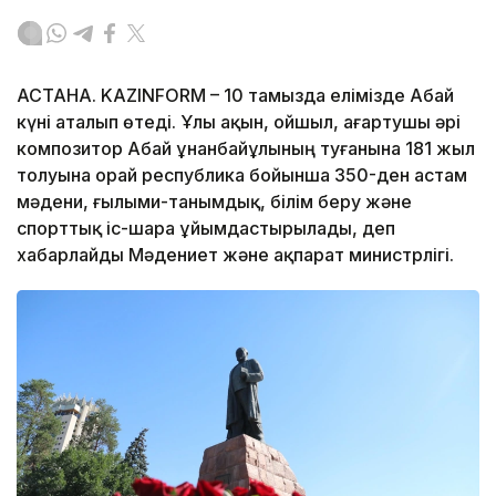
АСТАНА. KAZINFORM – 10 тамызда елімізде Абай
күні аталып өтеді. Ұлы ақын, ойшыл, ағартушы әрі
композитор Абай Құнанбайұлының туғанына 181 жыл
толуына орай республика бойынша 350-ден астам
мәдени, ғылыми-танымдық, білім беру және
спорттық іс-шара ұйымдастырылады, деп
хабарлайды Мәдениет және ақпарат министрлігі.