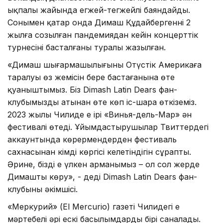
ықпалы жайында егжей-тегжейлі баяндайды.
Сонымен қатар онда Димаш Құдайбергеннің 2
жылға созылған пандемиядан кейін концерттік
турнесінің басталғаны туралы жазылған.
«Димаш шығармашылығының Оңтүстік Америкаға
таралуы өз жемісін бере бастағанына өте
қуаныштымыз. Біз Dimash Latin Dears фан-
клубымыздың атынан өте көп іс-шара өткіземіз.
2023 жылы Чилиде ең ірі «Винья-дель-Мар» ән
фестивалі өтеді. Ұйымдастырушылар Твиттердегі
аккаунтында көрермендерден фестиваль
сахнасынан кімді көргісі келетіндігін сұрапты.
Әрине, біздің ең үлкен арманымыз – ол сол жерде
Димашты көру», - деді Dimash Latin Dears фан-
клубының әкімшісі.
«Меркурий» (El Mercurio) газеті Чилидегі ең
мәртебелі әрі ескі басылымдардың бірі саналады.