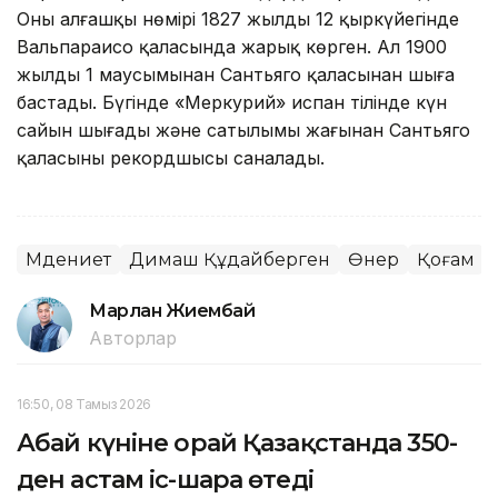
Оның алғашқы нөмірі 1827 жылдың 12 қыркүйегінде
Вальпараисо қаласында жарық көрген. Ал 1900
жылдың 1 маусымынан Сантьяго қаласынан шыға
бастады. Бүгінде «Меркурий» испан тілінде күн
сайын шығады және сатылымы жағынан Сантьяго
қаласының рекордшысы саналады.
Мәдениет
Димаш Құдайберген
Өнер
Қоғам
Марлан Жиембай
Авторлар
16:50, 08 Тамыз 2026
Абай күніне орай Қазақстанда 350-
ден астам іс-шара өтеді