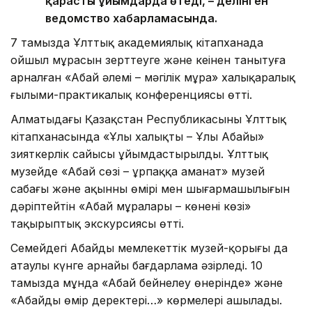
қарасты ұйымдарда өтеді, – делінген
ведомство хабарламасында.
7 тамызда Ұлттық академиялық кітапханада
ойшыл мұрасын зерттеуге және кеңінен танытуға
арналған «Абай әлемі – мәңгілік мұра» халықаралық
ғылыми-практикалық конференциясы өтті.
Алматыдағы Қазақстан Республикасының Ұлттық
кітапханасында «Ұлы халықтың – Ұлы Абайы»
зияткерлік сайысы ұйымдастырылды. Ұлттық
музейде «Абай сөзі – ұрпаққа аманат» музей
сабағы және ақынның өмірі мен шығармашылығын
дәріптейтін «Абай мұралары – көненің көзі»
тақырыптық экскурсиясы өтті.
Семейдегі Абайдың мемлекеттік музей-қорығы да
атаулы күнге арнайы бағдарлама әзірледі. 10
тамызда мұнда «Абай бейнелеу өнерінде» және
«Абайдың өмір деректері…» көрмелері ашылады.