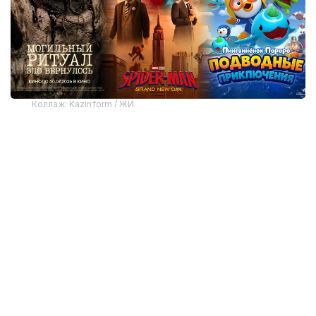
Коллаж: Kazinform / ЖИ
Kazinform тілшісінің шолуында осы аптадағы ең
басты кинопремьераларды ұсынамыз.
Коллаж: Kazinform / ЖИ
Өрмекші-адам: Жаңа күн
Рейтинг: 7.8
Жанры: экшн, шытырман оқиға, фэнтези,
фантастика
Ұзақтығы: 150 минут