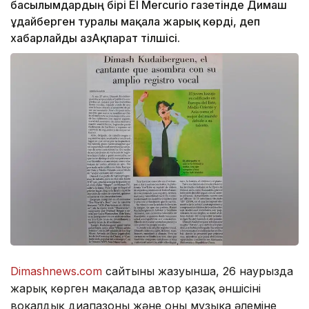
басылымдардың бірі El Mercurio газетінде Димаш
Құдайберген туралы мақала жарық көрді, деп
хабарлайды ҚазАқпарат тілшісі.
Dimashnews.com
сайтының жазуынша, 26 наурызда
жарық көрген мақалада автор қазақ әншісінің
вокалдық диапазоны және оның музыка әлеміне