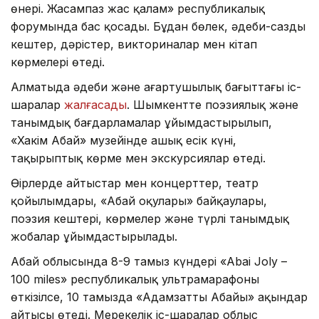
өнері. Жасампаз жас қалам» республикалық
форумында бас қосады. Бұдан бөлек, әдеби-сазды
кештер, дәрістер, викториналар мен кітап
көрмелері өтеді.
Алматыда әдеби және ағартушылық бағыттағы іс-
шаралар
жалғасады
. Шымкентте поэзиялық және
танымдық бағдарламалар ұйымдастырылып,
«Хакім Абай» музейінде ашық есік күні,
тақырыптық көрме мен экскурсиялар өтеді.
Өңірлерде айтыстар мен концерттер, театр
қойылымдары, «Абай оқулары» байқаулары,
поэзия кештері, көрмелер және түрлі танымдық
жобалар ұйымдастырылады.
Абай облысында 8-9 тамыз күндері «Abai Joly –
100 miles» республикалық ультрамарафоны
өткізілсе, 10 тамызда «Адамзаттың Абайы» ақындар
айтысы өтеді. Мерекелік іс-шаралар облыс