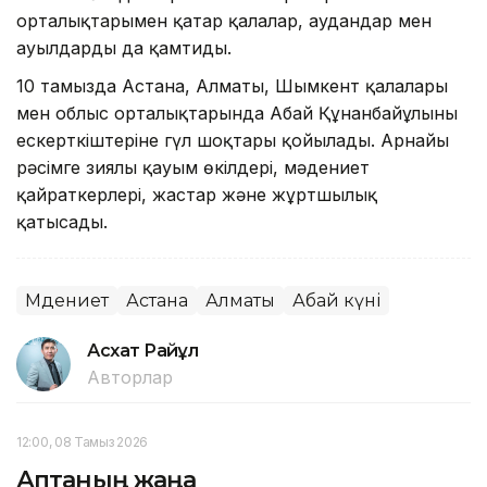
орталықтарымен қатар қалалар, аудандар мен
ауылдарды да қамтиды.
10 тамызда Астана, Алматы, Шымкент қалалары
мен облыс орталықтарында Абай Құнанбайұлының
ескерткіштеріне гүл шоқтары қойылады. Арнайы
рәсімге зиялы қауым өкілдері, мәдениет
қайраткерлері, жастар және жұртшылық
қатысады.
Мәдениет
Астана
Алматы
Абай күні
Асхат Райқұл
Авторлар
12:00, 08 Тамыз 2026
Аптаның жаңа