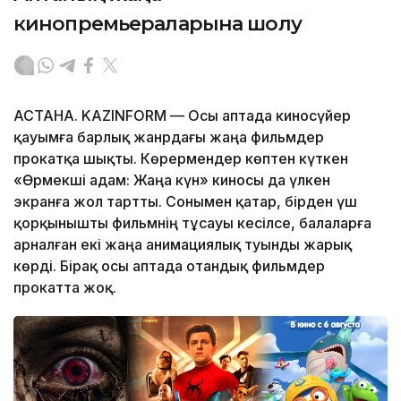
кинопремьераларына шолу
АСТАНА. KAZINFORM — Осы аптада киносүйер
қауымға барлық жанрдағы жаңа фильмдер
прокатқа шықты. Көрермендер көптен күткен
«Өрмекші адам: Жаңа күн» киносы да үлкен
экранға жол тартты. Сонымен қатар, бірден үш
қорқынышты фильмнің тұсауы кесілсе, балаларға
арналған екі жаңа анимациялық туынды жарық
көрді. Бірақ осы аптада отандық фильмдер
прокатта жоқ.