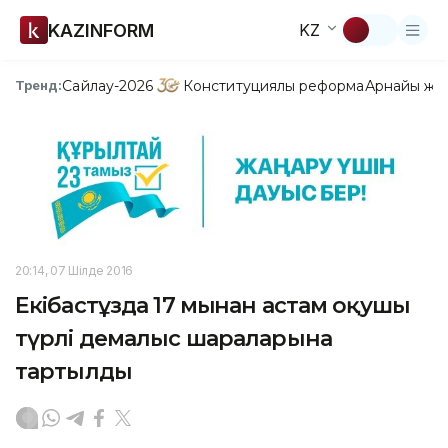
KAZINFORM
KZ
Сайлау-2026
Конституциялық реформа
Арнайы жо
Тренд:
20:14, 07 Шілде 2016
Екібастұзда 17 мыңнан астам оқушы
түрлі демалыс шараларына
тартылды