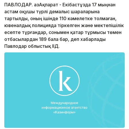
ПАВЛОДАР. ҚазАқпарат - Екібастұзда 17 мыңнан
астам оқушы түрлі демалыс шараларына
тартылды, оның ішінде 110 кәмелетке толмаған,
ювеналдық полицияда тіркелген және мектепішілік
есепте тұрғандар, сонымен қатар тұрмысы төмен
отбасылардан 189 бала бар, деп хабарлады
Павлодар облыстық ІІД.