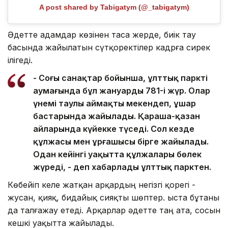
A post shared by Tabigatym (@_tabigatym)
Әдетте адамдар көзінен таса жерде, биік тау
басында жайылатын сүтқоректілер кадрға сирек
ілігеді.
- Соңғы санақтар бойынша, ұлттық парктің
аумағында бұл жануардың 781-і жүр. Олар
үнемі таулы аймақты мекендеп, ұшар
бастарында жайылады. Қараша-қазан
айларында күйекке түседі. Сол кезде
құлжасы мен ұрғашысы бірге жайылады.
Одан кейінгі уақытта құлжалары бөлек
жүреді, - деп хабарлады ұлттық парктен.
Көбейіп келе жатқан арқардың негізгі қорегі -
жусан, қияқ, бидайық сияқты шөптер. Қыста бұтаны
да талғажау етеді. Арқарлар әдетте таң ата, сосын
кешкі уақытта жайылады.