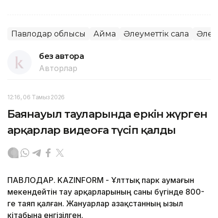
Павлодар облысы
Аймақ
Әлеуметтік сала
Әлеум
без автора
Авторлар
12:16, 06 Тамыз 2026
Баянауыл тауларында еркін жүрген
арқарлар видеоға түсіп қалды
ПАВЛОДАР. KAZINFORM - Ұлттық парк аумағын
мекендейтін тау арқарларының саны бүгінде 800-
ге таяп қалған. Жануарлар Қазақстанның Қызыл
кітабына енгізілген.