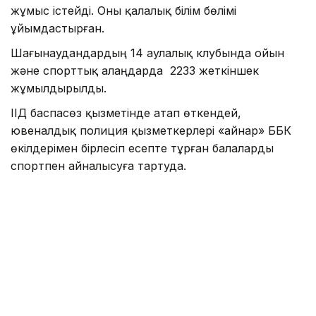
жұмыс істейді. Оны қалалық білім бөлімі
ұйымдастырған.
Шағынаудандардың 14 аулалық клубында ойын
және спорттық алаңдарда 2233 жеткіншек
жұмылдырылды.
ІІД баспасөз қызметінде атап өткендей,
ювеналдық полиция қызметкерлері «Қайнар» ББК
өкілдерімен бірлесіп есепте тұрған балаларды
спортпен айналысуға тартуда.