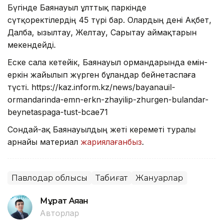
Бүгінде Баянауыл ұлттық паркінде
сүтқоректілердің 45 түрі бар. Олардың дені Ақбет,
Далба, Қызылтау, Желтау, Сарытау аймақтарын
мекендейді.
Еске сала кетейік, Баянауыл ормандарында емін-
еркін жайылып жүрген бұландар бейнетаспаға
түсті. https://kaz.inform.kz/news/bayanauil-
ormandarinda-emn-erkn-zhayilip-zhurgen-bulandar-
beynetaspaga-tust-bcae71
Сондай-ақ Баянауылдың жеті кереметі туралы
арнайы материал
жариялағанбыз
.
Павлодар облысы
Табиғат
Жануарлар
Мұрат Аяған
Авторлар