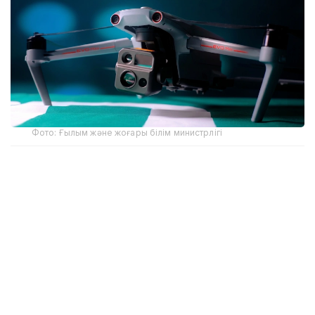
Фото: Ғылым және жоғары білім министрлігі
Ержан Әуезовтің айтуынша, кәсіпорын бұл бағытқа
Оңтүстік Кореядағы мамандандырылған көрмеден
кейін бет бұрған.
– Қазір дрондардың ауыл шаруашылығында,
жер қойнауын пайдалануда, геологияда,
қорғаныс пен қауіпсіздік саласында кеңінен
қолданылып жатқанын көріп отырмыз.
Бүгінде олар көптеген саладағы жұмыс