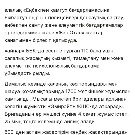
Қалалық «Еңбекпен қамту» бағдарламасына
Екібастұз өңірінің полицейлері денсаулық сақтау,
еңбекпен қамту және әлеуметтік бағдарламалар
органдарымен және «Жас Отан» жастар
қанатымен бірлесіп қатысуда.
«Қайнар» ББК-да есепте тұрған 110 бала үшін
салалық жасақтың қызметі, тамақтану мен жеке
әлеуметтік-психологиялық бағдарлама
ұйымдастырылды.
Демалыс кезінде қаланың кәсіпорындары мен
шаруа қожалықтарында 1700 жеткіншек жұмыспен
қамтылды. Мысалы мектеп бригадалары қолынан
келетін жұмысты «Эмирэйт» ЖШС-да атқарады.
Бригаданың әр мүшесі күніне 4 сағат жұмыс істеп,
25 мың теңге көлемінде айлық алады.
600-ден астам жасөспірім «еңбек жасақтарында»