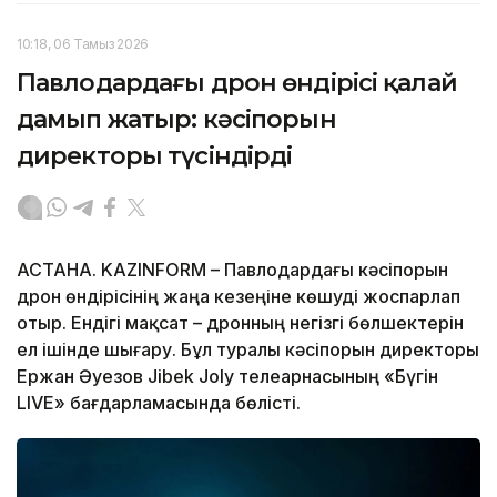
10:18, 06 Тамыз 2026
Павлодардағы дрон өндірісі қалай
дамып жатыр: кәсіпорын
директоры түсіндірді
АСТАНА. KAZINFORM – Павлодардағы кәсіпорын
дрон өндірісінің жаңа кезеңіне көшуді жоспарлап
отыр. Ендігі мақсат – дронның негізгі бөлшектерін
ел ішінде шығару. Бұл туралы кәсіпорын директоры
Ержан Әуезов Jibek Joly телеарнасының «Бүгін
LIVE» бағдарламасында бөлісті.