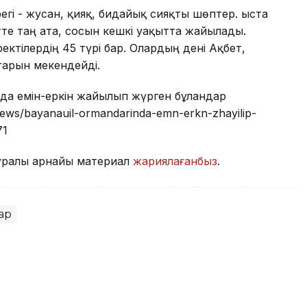
егі - жусан, қияқ, бидайық сияқты шөптер. Қыста
тте таң ата, сосын кешкі уақытта жайылады.
ектілердің 45 түрі бар. Олардың дені Ақбет,
тарын мекендейді.
нда емін-еркін жайылып жүрген бұландар
/news/bayanauil-ormandarinda-emn-erkn-zhayilip-
71
туралы арнайы материал
жариялағанбыз
.
ар