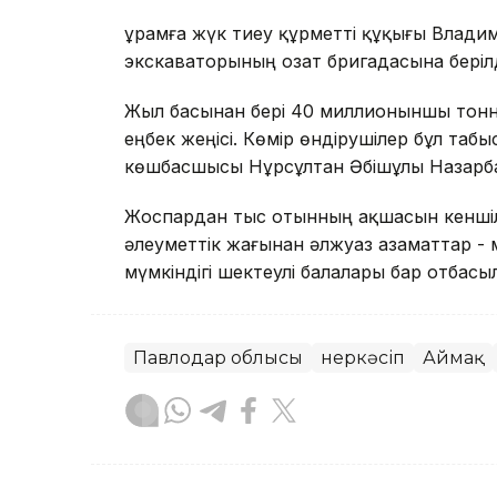
Құрамға жүк тиеу құрметті құқығы Влади
экскаваторының озат бригадасына беріл
Жыл басынан бері 40 миллионыншы тон
еңбек жеңісі. Көмір өндірушілер бұл таб
көшбасшысы Нұрсұлтан Әбішұлы Назарбае
Жоспардан тыс отынның ақшасын кенші
әлеуметтік жағынан әлжуаз азаматтар -
мүмкіндігі шектеулі балалары бар отбас
Павлодар облысы
Өнеркәсіп
Аймақ