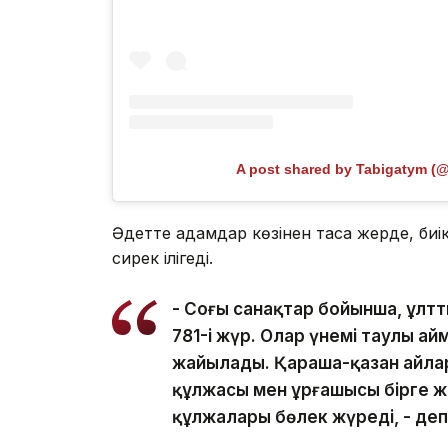
A post shared by Tabigatym (
Әдетте адамдар көзінен таса жерде, биі
сирек ілігеді.
- Соңғы санақтар бойынша, ұлтт
781-і жүр. Олар үнемі таулы а
жайылады. Қараша-қазан айлар
құлжасы мен ұрғашысы бірге ж
құлжалары бөлек жүреді, - де