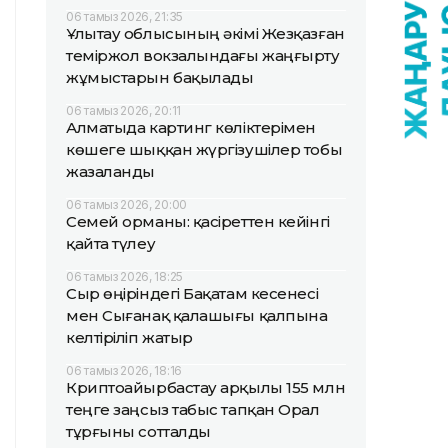
06 тамыз 2026, 21:35
Ұлытау облысының әкімі Жезқазған
теміржол вокзалындағы жаңғырту
жұмыстарын бақылады
06 тамыз 2026, 20:11
Алматыда картинг көліктерімен
көшеге шыққан жүргізушілер тобы
жазаланды
06 тамыз 2026, 20:00
Семей орманы: қасіреттен кейінгі
қайта түлеу
06 тамыз 2026, 18:25
Сыр өңіріндегі Бақатам кесенесі
мен Сығанақ қалашығы қалпына
келтіріліп жатыр
06 тамыз 2026, 18:16
Криптоайырбастау арқылы 155 млн
теңге заңсыз табыс тапқан Орал
тұрғыны сотталды