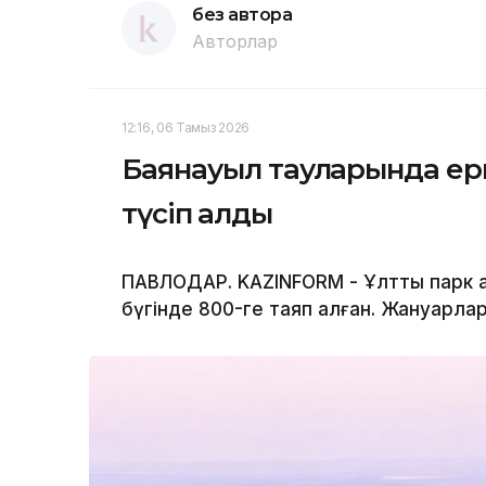
без автора
Авторлар
12:16, 06 Тамыз 2026
Баянауыл тауларында ерк
түсіп қалды
ПАВЛОДАР. KAZINFORM - Ұлттық парк 
бүгінде 800-ге таяп қалған. Жануарлар