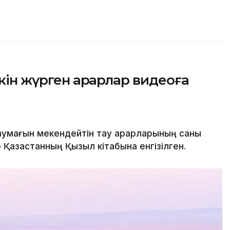
ін жүрген арқарлар видеоға
аумағын мекендейтін тау арқарларының саны
 Қазақстанның Қызыл кітабына енгізілген.