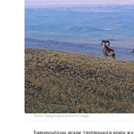
Фото: Видеодан алынған кадр
Баянауылдың асқақ тауларында еркін жүр