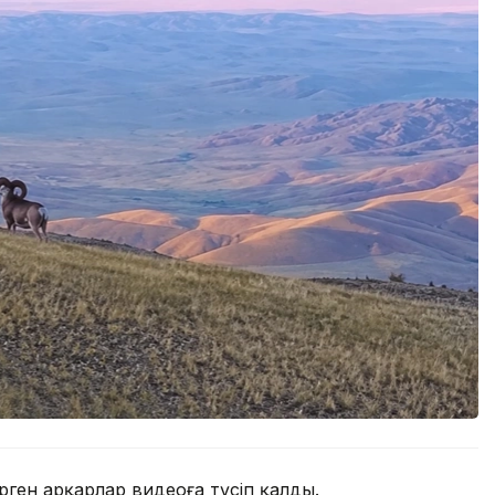
ген арқарлар видеоға түсіп қалды.