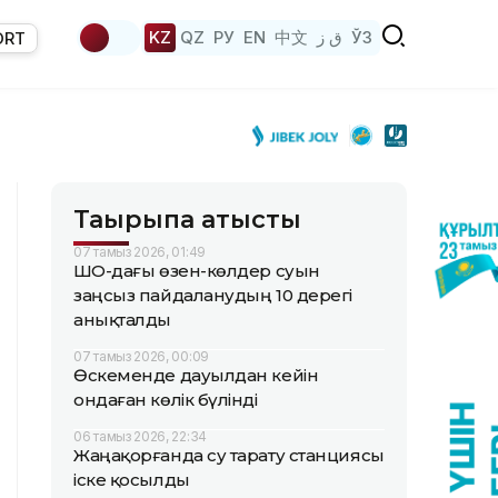
KZ
QZ
РУ
EN
中文
ق ز
ЎЗ
ORT
Тақырыпқа қатысты
07 тамыз 2026, 01:49
ШҚО-дағы өзен-көлдер суын
заңсыз пайдаланудың 10 дерегі
анықталды
07 тамыз 2026, 00:09
Өскеменде дауылдан кейін
ондаған көлік бүлінді
06 тамыз 2026, 22:34
Жаңақорғанда су тарату станциясы
іске қосылды