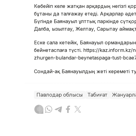
Көбейіп келе жатқан арқардың негізгі қор
бұтаны да талғажау етеді. Арқарлар әде
Бүгінде Баянауыл ұлттық паркінде сүтқор
Далба, Қызылтау, Желтау, Сарытау аймақ
Еске сала кетейік, Баянауыл ормандары
бейнетаспаға түсті. https://kaz.inform.kz
zhurgen-bulandar-beynetaspaga-tust-bcae
Сондай-ақ Баянауылдың жеті кереметі 
Павлодар облысы
Табиғат
Жануарл