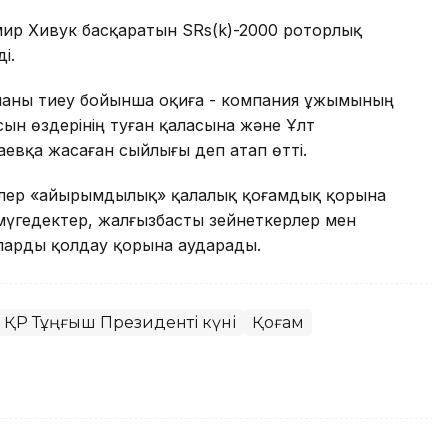
мир Хивук басқаратын SRs(k)-2000 роторлық
ді.
наны тиеу бойынша оқиға - компания ұжымының
ысын өздерінің туған қаласына және Ұлт
вқа жасаған сыйлығы деп атап өтті.
лер «Қайырымдылық» қалалық қоғамдық қорына
 мүгедектер, жалғызбасты зейнеткерлер мен
ыларды қолдау қорына аударады.
ҚР Тұңғыш Президенті күні
Қоғам