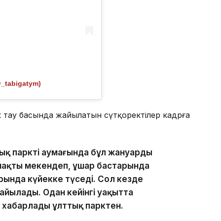
@_tabigatym)
к тау басында жайылатын сүтқоректілер кадрға
ық парктің аумағында бұл жануардың
ймақты мекендеп, ұшар бастарында
ында күйекке түседі. Сол кезде
айылады. Одан кейінгі уақытта
п хабарлады ұлттық парктен.