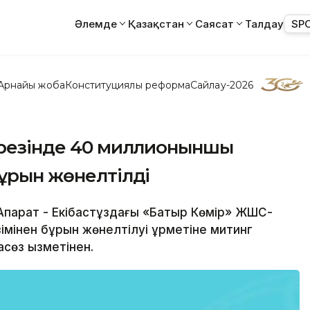
Әлемде
Қазақстан
Саясат
Талдау
SP
Арнайы жоба
Конституциялық реформа
Сайлау-2026
азрезінде 40 миллионыншы
бұрын жөнелтілді
қпарат - Екібастұздағы «Батыр Көмір» ЖШС-
мінен бұрын жөнелтілуі құрметіне митинг
асөз қызметінен.