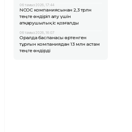
06 тамыз 2026, 17:44
NCOC компаниясынан 2,3 трлн
теңге өндіріп алу үшін
атқарушылық іс қозғалды
06 тамыз 2026, 16:07
Оралда баспанасы өртенген
тұрғын компаниядан 13 млн астам
теңге өндірді