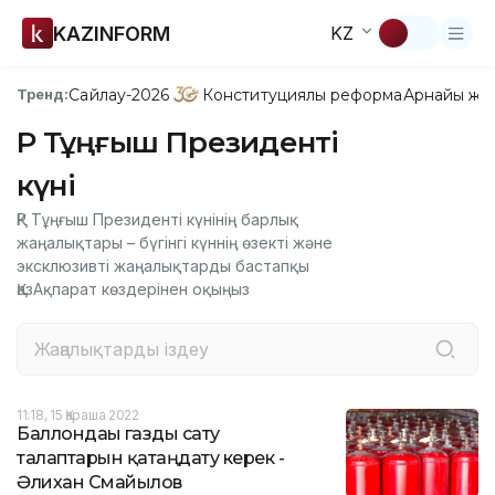
KAZINFORM
KZ
Сайлау-2026
Конституциялық реформа
Арнайы жо
Тренд:
ҚР Тұңғыш Президенті
күні
ҚР Тұңғыш Президенті күнінің барлық
жаңалықтары – бүгінгі күннің өзекті және
эксклюзивті жаңалықтарды бастапқы
ҚазАқпарат көздерінен оқыңыз
11:18, 15 Қараша 2022
Баллондағы газды сату
талаптарын қатаңдату керек -
Әлихан Смайылов