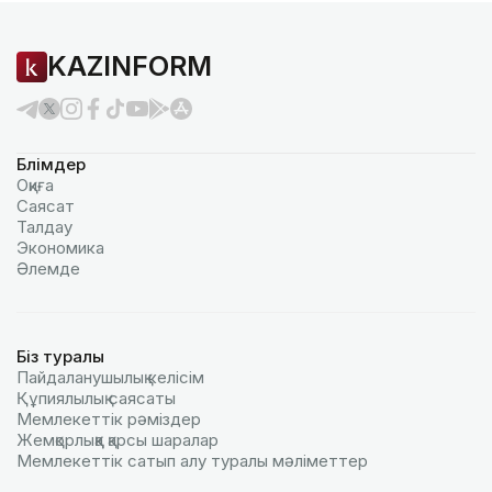
KAZINFORM
Бөлімдер
Оқиға
Саясат
Талдау
Экономика
Әлемде
Біз туралы
Пайдаланушылық келiciм
Құпиялылық саясаты
Мемлекеттік рәміздер
Жемқорлыққа қарсы шаралар
Мемлекеттік сатып алу туралы мәлiметтер