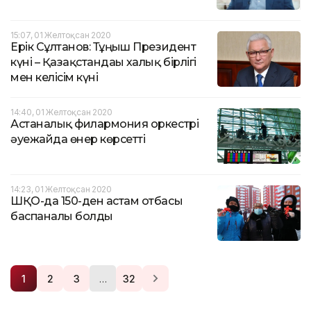
15:07, 01 Желтоқсан 2020
Ерік Сұлтанов: Тұңғыш Президент
күні – Қазақстандағы халық бірлігі
мен келісім күні
14:40, 01 Желтоқсан 2020
Астаналық филармония оркестрі
әуежайда өнер көрсетті
14:23, 01 Желтоқсан 2020
ШҚО-да 150-ден астам отбасы
баспаналы болды
…
1
2
3
32