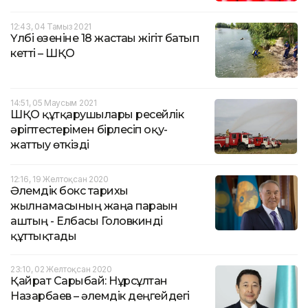
12:43, 04 Тамыз 2021
Үлбі өзеніне 18 жастағы жігіт батып
кетті – ШҚО
14:51, 05 Маусым 2021
ШҚО құтқарушылары ресейлік
әріптестерімен бірлесіп оқу-
жаттығу өткізді
12:16, 19 Желтоқсан 2020
Әлемдік бокс тарихы
жылнамасының жаңа парағын
аштың - Елбасы Головкинді
құттықтады
23:10, 02 Желтоқсан 2020
Қайрат Сарыбай: Нұрсұлтан
Назарбаев – әлемдік деңгейдегі