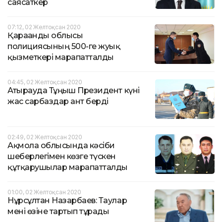
саясаткер
07:12, 02 Желтоқсан 2020
Қарағанды облысы
полициясының 500-ге жуық
қызметкері марапатталды
04:45, 02 Желтоқсан 2020
Атырауда Тұңғыш Президент күні
жас сарбаздар ант берді
02:49, 02 Желтоқсан 2020
Ақмола облысында кәсіби
шеберлегімен көзге түскен
құтқарушылар марапатталды
01:00, 02 Желтоқсан 2020
Нұрсұлтан Назарбаев: Таулар
мені өзіне тартып тұрады