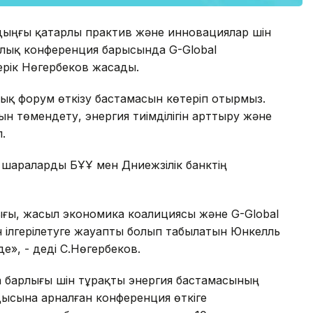
дыңғы қатарлы практив және инновациялар үшін
алық конференция барысында G-Global
рік Нөгербеков жасады.
ық форум өткізу бастамасын көтеріп отырмыз.
ын төмендету, энергия тиімділігін арттыру және
.
шараларды БҰҰ мен Дүниежүзілік банктің
ылығы, жасыл экономика коалициясы және G-Global
н ілгерілетуге жауапты болып табылатын Юнкелль
е», - деді С.Нөгербеков.
барлығы үшін тұрақты энергия бастамасының
ысына арналған конференция өткіге