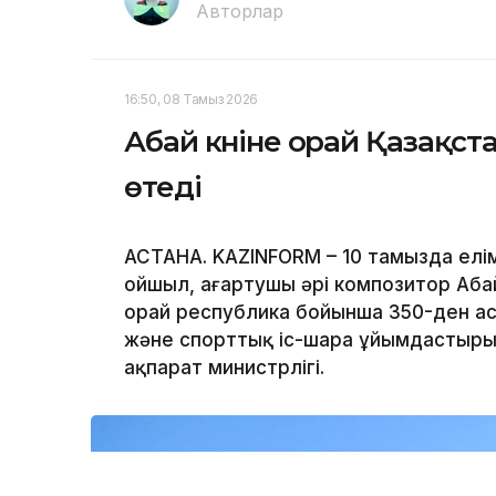
Авторлар
16:50, 08 Тамыз 2026
Абай күніне орай Қазақст
өтеді
АСТАНА. KAZINFORM – 10 тамызда елім
ойшыл, ағартушы әрі композитор Аба
орай республика бойынша 350-ден ас
және спорттық іс-шара ұйымдастыр
ақпарат министрлігі.