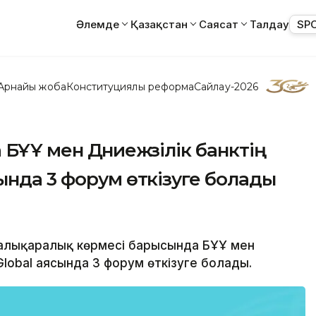
Әлемде
Қазақстан
Саясат
Талдау
SP
Арнайы жоба
Конституциялық реформа
Сайлау-2026
ҰҰ мен Дүниежүзілік банктің
ында 3 форум өткізуге болады
халықаралық көрмесі барысында БҰҰ мен
lobal аясында 3 форум өткізуге болады.