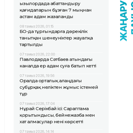
Қызылордада абаттандыру
қағидаларын бұзған 7 мыңнан
астам адам жазаланды
08 тамыз 2026, 01:15
БҚО-да тұрғындарға дөрекілік
танытқан шенеуніктер жауапқа
тартылды
07 тамыз 2026, 22:00
Павлодарда Сәтбаев атындағы
каналда ер адам суға батып кетті
07 тамыз 2026, 19:56
Оралда орталық алаңдағы
субұрқақ неліктен жұмыс істемей
тұр
07 тамыз 2026, 17:04
Нұрай Серікбай ісі: Сараптама
қорытындысы, бейнежазба мен
хат алмасулар нені көрсетті
07 тамыз 2026, 14:14