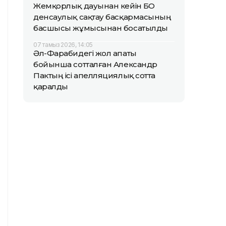
Жемқорлық дауынан кейін БҚО
денсаулық сақтау басқармасының
басшысы жұмысынан босатылды
07 тамыз 2026, 14:05
Әл-Фарабидегі жол апаты
бойынша сотталған Александр
Пактың ісі апелляциялық сотта
қаралды