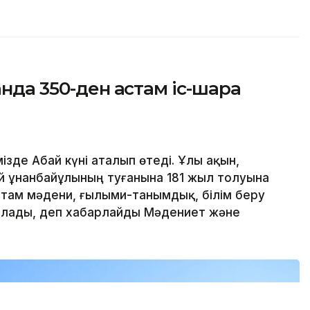
анда 350-ден астам іс-шара
ізде Абай күні аталып өтеді. Ұлы ақын,
й Құнанбайұлының туғанына 181 жыл толуына
там мәдени, ғылыми-танымдық, білім беру
ылады, деп хабарлайды Мәдениет және