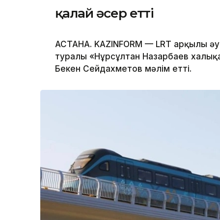
қалай әсер етті
АСТАНА. KAZINFORM — LRT арқылы әуе
туралы «Нұрсұлтан Назарбаев халық
Бекен Сейдахметов мәлім етті.