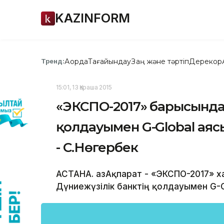
KAZINFORM
Ақорда
Тағайындау
Заң және тәртіп
Дерекқор
Тренд:
15:01, 13 Қараша 2015
«ЭКСПО-2017» барысында Б
қолдауымен G-Global аяс
- С.Нөгербек
АСТАНА. ҚазАқпарат - «ЭКСПО-2017» 
Дүниежүзілік банктің қолдауымен G-G