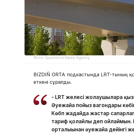
Фото: Qazinform News Agency
BIZDIÑ ORTA подкастында LRT-тының қ
еткені сұралды.
- LRT желесі жолаушыларға қы
Әуежайға пойыз вагондары көбі
Көбп жағдайда жастар сапарла
тариф қолайлы деп ойлаймын.
орталығынан әуежайға дейінгі ж