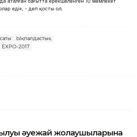
да аталған бағытта ерекшеленген 10 мемлекет
лар еді», - деп қосты ол.
ясаты
Ықпалдастық
EXPO-2017
сылуы әуежай жолаушыларына