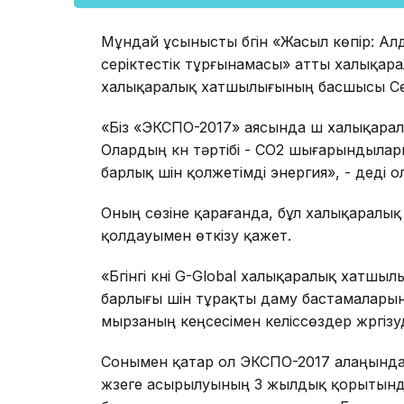
Мұндай ұсынысты бүгін «Жасыл көпір: Ал
серіктестік тұрғынамасы» атты халықар
халықаралық хатшылығының басшысы Се
«Біз «ЭКСПО-2017» аясында үш халықарал
Олардың күн тәртібі - СО2 шығарындылар
барлық үшін қолжетімді энергия», - деді ол
Оның сөзіне қарағанда, бұл халықаралық 
қолдауымен өткізу қажет.
«Бүгінгі күні G-Global халықаралық хатш
барлығы үшін тұрақты даму бастамалары
мырзаның кеңсесімен келіссөздер жүргізуд
Сонымен қатар ол ЭКСПО-2017 алаңында 
жүзеге асырылуының 3 жылдық қорытынд