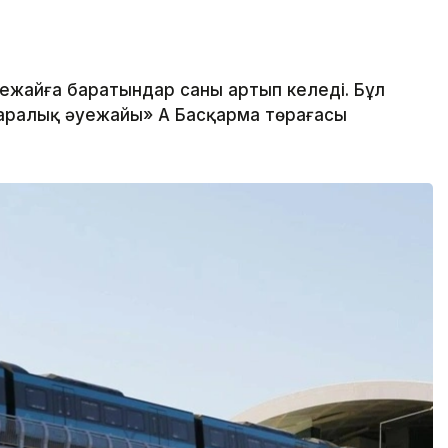
жайға баратындар саны артып келеді. Бұл
аралық әуежайы» АҚ Басқарма төрағасы