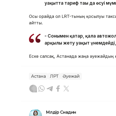
уақытта тариф тағы да өсуі мүм
Осы орайда ол LRT-тының қосылуы такси
айтты.
- Сонымен қатар, қала автожол
арқылы жету уақыт үнемдейді, 
Еске салсақ, Астанада жаңа әуежайдың
Астана
ЛРТ
Әуежай
Мөлдір Снадин