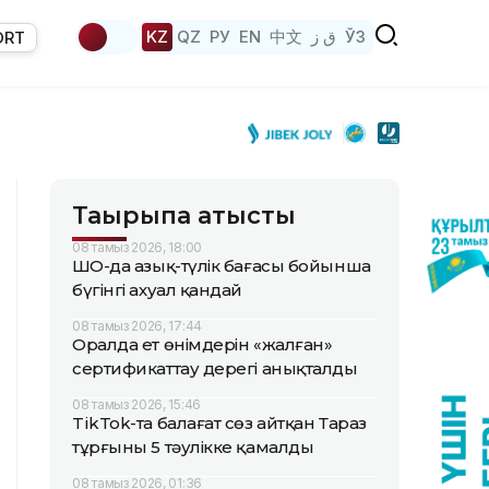
KZ
QZ
РУ
EN
中文
ق ز
ЎЗ
ORT
Тақырыпқа қатысты
08 тамыз 2026, 18:00
ШҚО-да азық-түлік бағасы бойынша
бүгінгі ахуал қандай
08 тамыз 2026, 17:44
Оралда ет өнімдерін «жалған»
сертификаттау дерегі анықталды
08 тамыз 2026, 15:46
TikTok-та балағат сөз айтқан Тараз
тұрғыны 5 тәулікке қамалды
08 тамыз 2026, 01:36