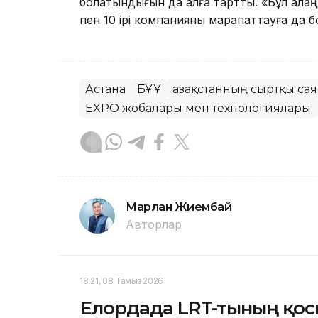
болатындығын да алға тартты. «Бұл алаң
пен 10 ірі компанияны марапаттауға да бо
Астана
БҰҰ
Қазақстанның сыртқы са
EXPO жобалары мен технологиялары
Марлан Жиембай
Авторлар
18:21, 08 Тамыз 2026
Елордада LRT-тының қо