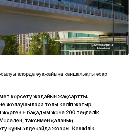
осылуы елорда әуежайына қаншалықты әсер
змет көрсету жағдайын жақсартты.
не жолаушыларға толы келіп жатыр.
п жүргенін бақадым және 200 теңгелік
 Мәселен, таксимен қаланың
ету құны әлдеқайда жоғары. Кешкілік