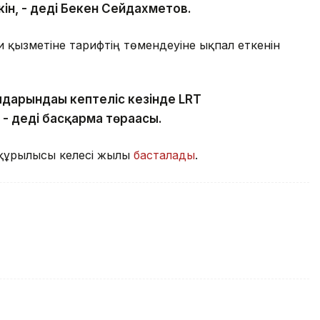
кін, - деді Бекен Сейдахметов.
 қызметіне тарифтің төмендеуіне ықпал еткенін
дарындағы кептеліс кезінде LRT
- деді басқарма төрағасы.
 құрылысы келесі жылы
басталады
.