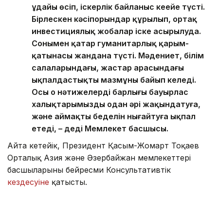
ұдайы өсіп, іскерлік байланыс кеңейе түсті.
Бірлескен кәсіпорындар құрылып, ортақ
инвестициялық жобалар іске асырылуда.
Сонымен қатар гуманитарлық қарым-
қатынасы жандана түсті. Мәдениет, білім
салаларындағы, жастар арасындағы
ықпалдастықтың мазмұны байып келеді.
Осы оң нәтижелердің барлығы бауырлас
халықтарымызды одан әрі жақындатуға,
және аймақтың беделін нығайтуға ықпал
етеді, – деді Мемлекет басшысы.
Айта кетейік, Президент Қасым-Жомарт Тоқаев
Орталық Азия және Әзербайжан мемлекеттері
басшыларының бейресми Консультативтік
кездесуіне
қатысты.