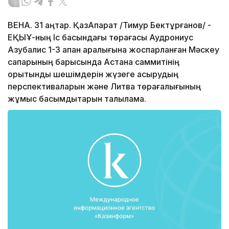
ВЕНА. 31 қаңтар. ҚазАқпарат /Тимур Бектұрғанов/ -
ЕҚЫҰ-ның Іс басындағы төрағасы Аудрониус
Азубалис 1-3 ақпан аралығына жоспарланған Мәскеу
сапарының барысында Астана саммитінің
қорытынды шешімдерін жүзеге асырудың
перспективаларын және Литва төрағалығының
жұмыс басымдықтарын талқыламақ.