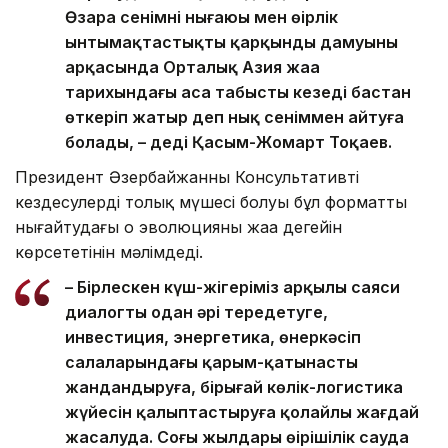
Өзара сенімнің нығаюы мен өңірлік
ынтымақтастықтың қарқынды дамуының
арқасында Орталық Азия жаңа
тарихындағы аса табысты кезеңді бастан
өткеріп жатыр деп нық сеніммен айтуға
болады, – деді Қасым-Жомарт Тоқаев.
Президент Әзербайжанның Консультативті
кездесулердің толық мүшесі болуы бұл форматты
нығайтудағы оң эволюцияның жаңа деңгейін
көрсететінін мәлімдеді.
– Бірлескен күш-жігеріміз арқылы саяси
диалогты одан әрі тереңдетуге,
инвестиция, энергетика, өнеркәсіп
салаларындағы қарым-қатынасты
жандандыруға, бірыңғай көлік-логистика
жүйесін қалыптастыруға қолайлы жағдай
жасалуда. Соңғы жылдары өңірішілік сауда