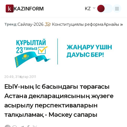
KAZINFORM
KZ
Сайлау-2026
Конституциялық реформа
Арнайы жо
Тренд:
20:49, 31 Қаңтар 2011
ЕҚЫҰ-ның Іс басындағы төрағасы
Астана декларациясының жүзеге
асырылу перспективаларын
талқыламақ - Мәскеу сапары