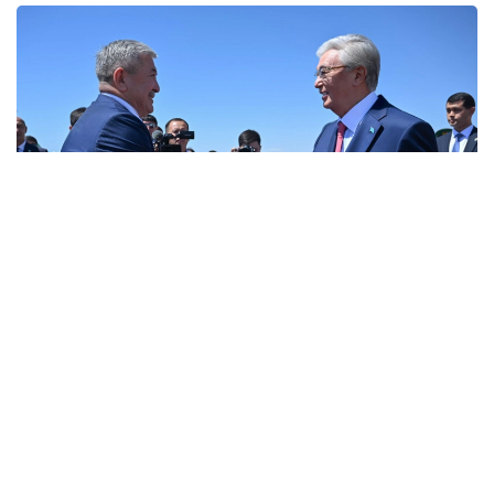
Фото: Ақорда
Бұл туралы Ақорданың баспасөз қызметі
хабарлады.