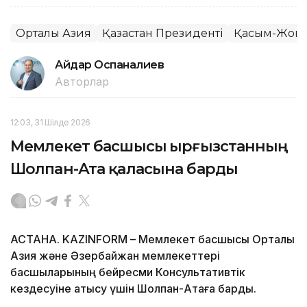
Орталық Азия
Қазақстан Президенті
Қасым-Жомар
Айдар Оспаналиев
Авторлар
12:03, 31 Шілде 2026
Мемлекет басшысы Қырғызстанның
Шолпан-Ата қаласына барды
АСТАНА. KAZINFORM – Мемлекет басшысы Орталық
Азия және Әзербайжан мемлекеттері
басшыларының бейресми Консультативтік
кездесуіне қатысу үшін Шолпан-Атаға барды.