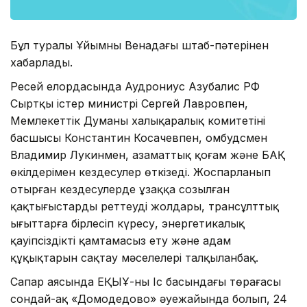
Бұл туралы Ұйымның Венадағы штаб-пәтерінен
хабарлады.
Ресей елордасында Аудрониус Азубалис РФ
Сыртқы істер министрі Сергей Лавровпен,
Мемлекеттік Думаның халықаралық комитетінің
басшысы Константин Косачевпен, омбудсмен
Владимир Лукинмен, азаматтық қоғам және БАҚ
өкілдерімен кездесулер өткізеді. Жоспарланып
отырған кездесулерде ұзаққа созылған
қақтығыстарды реттеудің жолдары, трансұлттық
ығыттарға бірлесіп күресу, энергетикалық
қауіпсіздікті қамтамасыз ету және адам
құқықтарын сақтау мәселелері талқыланбақ.
Сапар аясында ЕҚЫҰ-ның Іс басындағы төрағасы
сондай-ақ «Домодедово» әуежайында болып, 24