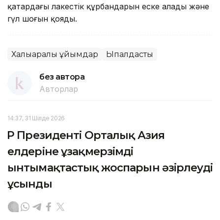
қаңтардағы лаңкестік құрбандарын еске алады және
гүл шоғын қояды.
Халықаралық ұйымдар
Ықпалдастық
без автора
Авторлар
14:37, 31 Шілде 2026
ҚР Президенті Орталық Азия
елдеріне ұзақмерзімді
ынтымақтастық жоспарын әзірлеуді
ұсынды