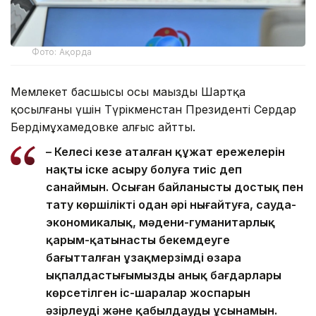
Фото: Ақорда
Мемлекет басшысы осы маңызды Шартқа
қосылғаны үшін Түрікменстан Президенті Сердар
Бердімұхамедовке алғыс айтты.
– Келесі кезең аталған құжат ережелерін
нақты іске асыру болуға тиіс деп
санаймын. Осыған байланысты достық пен
тату көршілікті одан әрі нығайтуға, сауда-
экономикалық, мәдени-гуманитарлық
қарым-қатынасты бекемдеуге
бағытталған ұзақмерзімді өзара
ықпалдастығымыздың анық бағдарлары
көрсетілген іс-шаралар жоспарын
әзірлеуді және қабылдауды ұсынамын.