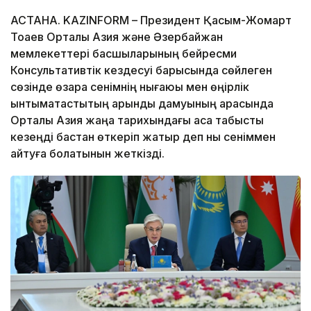
АСТАНА. KAZINFORM – Президент Қасым-Жомарт
Тоқаев Орталық Азия және Әзербайжан
мемлекеттері басшыларының бейресми
Консультативтік кездесуі барысында сөйлеген
сөзінде өзара сенімнің нығаюы мен өңірлік
ынтымақтастықтың қарқынды дамуының арқасында
Орталық Азия жаңа тарихындағы аса табысты
кезеңді бастан өткеріп жатыр деп нық сеніммен
айтуға болатынын жеткізді.