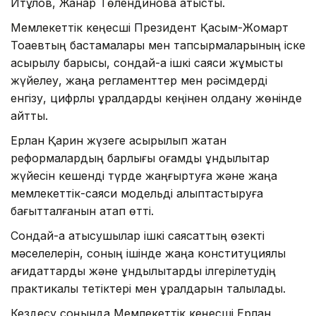
Итқұлов, Жанар Төлендинова қатысты.
Мемлекеттік кеңесші Президент Қасым-Жомарт
Тоқаевтың бастамалары мен тапсырмаларының іске
асырылу барысы, сондай-ақ ішкі саяси жұмысты
жүйелеу, жаңа регламенттер мен рәсімдерді
енгізу, цифрлық құралдарды кеңінен қолдану жөнінде
айтты.
Ерлан Қарин жүзеге асырылып жатқан
реформалардың барлығы қоғамдық құндылықтар
жүйесін кешенді түрде жаңғыртуға және жаңа
мемлекеттік-саяси модельді қалыптастыруға
бағытталғанын атап өтті.
Сондай-ақ қатысушылар ішкі саясаттың өзекті
мәселелерін, соның ішінде жаңа конституциялық
қағидаттарды және құндылықтарды ілгерілетудің
практикалық тетіктері мен құралдарын талқылады.
Кездесу соңында Мемлекеттік кеңесші Ерлан