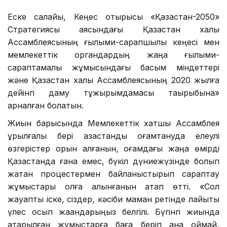
Еске салайық, Кеңес отырысы «Қазақстан-2050»
Стратегиясы аясындағы Қазақстан халқы
Ассамблеясының ғылыми-сарапшылық кеңесі мен
мемлекеттік органдардың жаңа ғылыми-
сараптамалық жұмысындағы басым міндеттері
және Қазақстан халқы Ассамблеясының 2020 жылға
дейінгі даму тұжырымдамасы тақырыбына»
арналған болатын.
Жиын барысында Мемлекеттік хатшы Ассамблея
құрылғалы бері қазақстандық қоғамтануда елеулі
өзгерістер орын алғанын, қоғамдағы жаңа өмірді
Қазақстанда ғана емес, бүкіл дүниежүзінде болып
жатқан процестермен байланыстырып сараптау
жұмыстары қолға алынғанын атап өтті. «Сол
жауапты іске, сіздер, кәсіби маман ретінде лайықты
үлес қосып жақандарыңыз белгілі. Бүгінгі жиында
атқарылған жұмыстарға баға беріп қана қоймай,