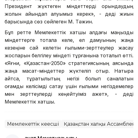
Президент жүктеген міндеттерді орындаудың
жолын айқындап алуымыз керек», - деді жиын
барысында сөз сөйлеген М. Тәжин.
Бұл ретте Мемлекеттік хатшы алдағы маңызды
міндеттерге тоқтала келе, ел дамуының жаңа
кезеңіне сай келетін ғылыми-зерттеулер жасау
жоспарын белгілеу міндеті тұрғанына тоқталып өтті.
«Яғни, «Қазақстан-2050» стратегиясының аясында
жаңа мақсат-міндеттер жүктеліп отыр. Нақтырақ
айтсақ, тұрақтылықтың негізі болып саналатын
қоғамдық келісімді сақтау үшін ғылыми негіздемелер
мен зерттеулерді кеңейтуіміз қажет», - деді
Мемлекеттік хатшы.
Мемлекеттік кеңесші
Қазақстан халқы Ассамблея