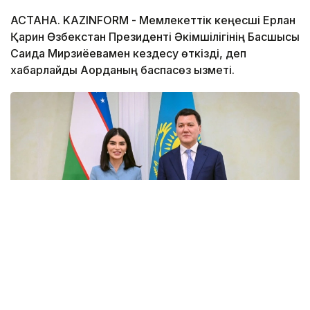
АСТАНА. KAZINFORM - Мемлекеттік кеңесші Ерлан
Қарин Өзбекстан Президенті Әкімшілігінің Басшысы
Саида Мирзиёевамен кездесу өткізді, деп
хабарлайды Ақорданың баспасөз қызметі.
Фото: Ақорда