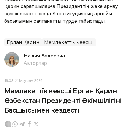
Қарин сарапшыларға Президенттің жеке арнау
сөзі жазылған жаңа Конституцияның арнайы
басылымын салтанатты түрде табыстады.
Ерлан Қарин
Мемлекеттік кеңесші
Назым Бөлесова
Авторлар
19:03, 21 Маусым 2026
Мемлекеттік кеңесші Ерлан Қарин
Өзбекстан Президенті Әкімшілігінің
Басшысымен кездесті