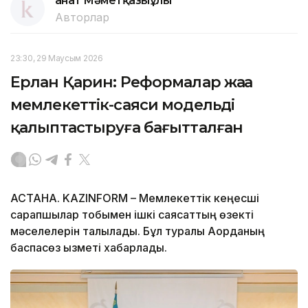
Қанат Мәметқазыұлы
Авторлар
23:30, 29 Маусым 2026
Ерлан Қарин: Реформалар жаңа
мемлекеттік-саяси модельді
қалыптастыруға бағытталған
АСТАНА. KAZINFORM – Мемлекеттік кеңесші
сарапшылар тобымен ішкі саясаттың өзекті
мәселелерін талқылады. Бұл туралы Ақорданың
баспасөз қызметі хабарлады.