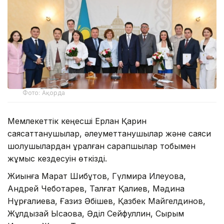
Фото: Ақорда
Мемлекеттік кеңесші Ерлан Қарин
саясаттанушылар, әлеуметтанушылар және саяси
шолушылардан құралған сарапшылар тобымен
жұмыс кездесуін өткізді.
Жиынға Марат Шибұтов, Гүлмира Илеуова,
Андрей Чеботарев, Талғат Қалиев, Мәдина
Нұрғалиева, Ғазиз Әбішев, Қазбек Майгелдинов,
Жұлдызай Ысқақова, Әділ Сейфуллин, Сырым