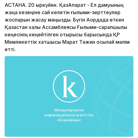
АСТАНА. 20 қыркүйек. ҚазАқпарат - Ел дамуының
жаңа кезеңіне сай келетін ғылыми-зерттеулер
жоспарын жасау маңызды. Бүгін Ақордада өткен
Қазақстан халқы Ассамблеясы Ғылыми-сарапшылық
кеңесінің кеңейтілген отырысы барысында ҚР
Мемлекеттік хатшысы Марат Тәжин осылай мәлім
етті.