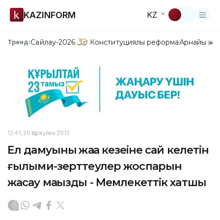
KAZINFORM
KZ
Сайлау-2026
Конституциялық реформа
Арнайы жо
Тренд:
12:41, 20 Қыркүйек 2013
Ел дамуының жаңа кезеңіне сай келетін
ғылыми-зерттеулер жоспарын
жасау маңызды - Мемлекеттік хатшы