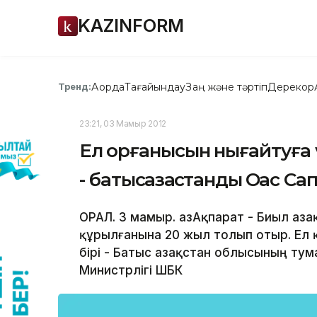
KAZINFORM
Ақорда
Тағайындау
Заң және тәртіп
Дерекқор
Тренд:
23:21, 03 Мамыр 2012
Ел қорғанысын нығайтуға 
- батысқазақстандық Оқас С
ОРАЛ. 3 мамыр. ҚазАқпарат - Биыл Қаз
құрылғанына 20 жыл толып отыр. Ел
бірі - Батыс Қазақстан облысының тум
Министрлігі ШБК