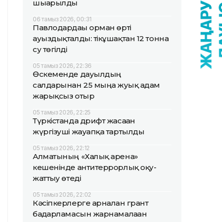
шығарылды
06 тамыз 2026, 00:31
Павлодардағы орман өрті
ауыздықталды: тікұшақтан 12 тонна
су төгілді
05 тамыз 2026, 22:36
Өскеменде дауылдың
салдарынан 25 мыңға жуық адам
жарықсыз отыр
05 тамыз 2026, 22:25
Түркістанда дрифт жасаған
жүргізуші жауапқа тартылды
05 тамыз 2026, 22:12
Алматының «Халық арена»
кешенінде антитеррорлық оқу-
жаттығу өтеді
05 тамыз 2026, 22:02
Кәсіпкерлерге арналған грант
бағдарламасын жарнамалаған