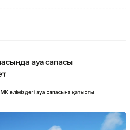
қаласында ауа сапасы
ет
МК еліміздегі ауа сапасына қатысты