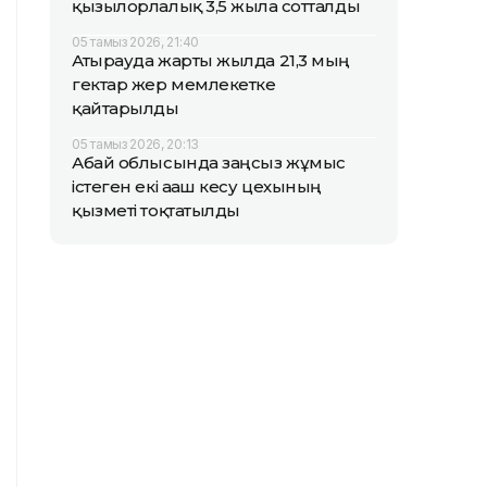
қызылорлалық 3,5 жылға сотталды
05 тамыз 2026, 21:40
Атырауда жарты жылда 21,3 мың
гектар жер мемлекетке
қайтарылды
05 тамыз 2026, 20:13
Абай облысында заңсыз жұмыс
істеген екі ағаш кесу цехының
қызметі тоқтатылды