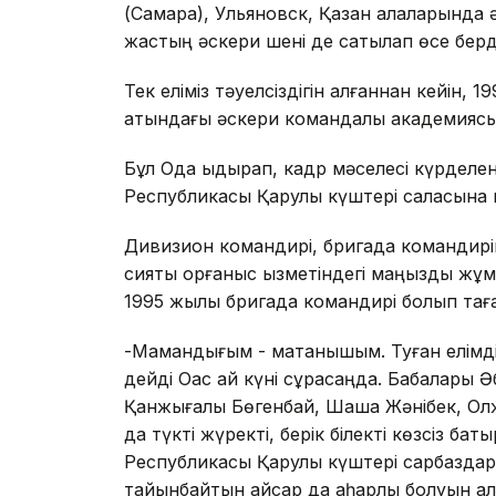
(Самара), Ульяновск, Қазан қалаларында ә
жастың әскери шені де сатылап өсе берд
Тек еліміз тәуелсіздігін алғаннан кейін, 
атындағы әскери командалық академиясын 
Бұл Одақ ыдырап, кадр мәселесі күрделеніп
Республикасы Қарулы күштері саласына қ
Дивизион командирі, бригада командирі
сияқты қорғаныс қызметіндегі маңызды жұ
1995 жылы бригада командирі болып та
-Мамандығым - мақтанышым. Туған елімді,
дейді Оқас қай күні сұрасаңда. Бабалары
Қанжығалы Бөгенбай, Шақшақ Жәнібек, Ол
да түкті жүректі, берік білекті көзсіз бат
Республикасы Қарулы күштері сарбаздар
тайынбайтын қайсар да қаһарлы болуын қа