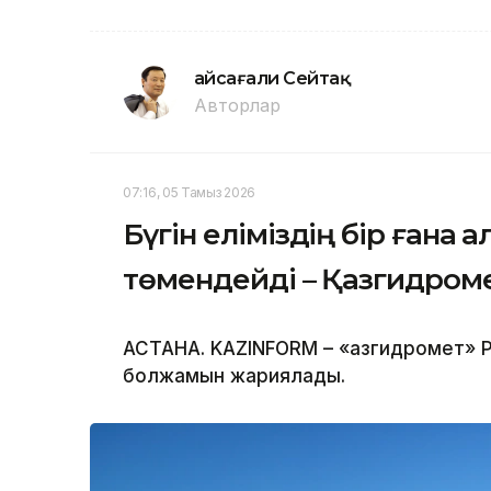
Ғайсағали Сейтақ
Авторлар
07:16, 05 Тамыз 2026
Бүгін еліміздің бір ғана 
төмендейді – Қазгидром
АСТАНА. KAZINFORM – «Қазгидромет» Р
болжамын жариялады.