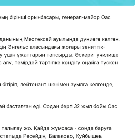
ның бірінші орынбасары, генерал-майор Оқас
ауданының Мәстексай ауылында дүниеге келген.
йдің Энгельс қаласындағы жоғары зениттік-
үсу үшін құжаттарын тапсырды. Әскери училище
іс алу, темірдей тәртіпке көндігу оңайға түскен
бітіріп, лейтенант шенімен ауылға келгенде,
ай басталған еді. Содан бергі 32 жыл бойы Оқас
 талқылау жоқ. Қайда жұмсаса - сонда баруға
Бастапқыда Ресейдің Балаково, Куйбышев