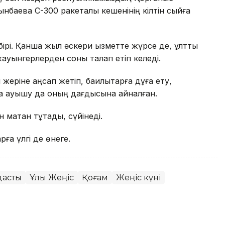
нбаевқа С-300 ракеталық кешенінің кілтін сыйға
рі. Қанша жыл әскери қызметте жүрсе де, ұлттық
е жауынгерлерден соны талап етіп келеді.
еріне аңсап жетіп, бақилықтарға дұға ету,
а қауышу да оның дағдысына айналған.
 мақтан тұтады, сүйінеді.
ға үлгі де өнеге.
астық
Ұлы Жеңіс
Қоғам
Жеңіс күні