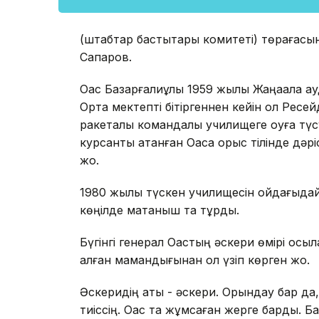
(штабтар бастықтары комитеті) төрағасы
Сапаров.
Оқас Базарғалиұлы 1959 жылы Жаңақала 
Орта мектепті бітіргеннен кейін ол Ресе
ракеталық командалық училищеге оқуға т
курсанты атанған Оқасқа орыс тілінде дәр
жоқ.
1980 жылы түскен училищесін ойдағыдай 
көңілде мақтаныш та тұрды.
Бүгінгі генерал Оқастың әскери өмірі осыл
алған мамандығынан қол үзіп көрген жоқ.
Әскеридің аты - әскери. Орындау бар да,
тиіссің. Оқас та жұмсаған жерге барды. 