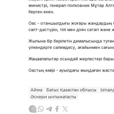
министрі, генерал-полковник Мұқтар Алты
берген екен.
Оқас - отаншылдығы жоғары жандардың бі
салт-дәстүрін, тілі мен дінін сақтап жән
Жылына бір берілетін демалысында туған ж
үлкендерге сәлемдесу, ағайынмен сағын
Жаңақалалықтар осындай жерлестері барын
Оқастың өмірі - ауылдағы мыңдаған жастар
Аймақ
Батыс Қазақстан облысы
Ықпалд
Әскери ынтымақтастық