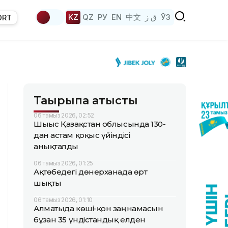
KZ
QZ
РУ
EN
中文
ق ز
ЎЗ
ORT
Тақырыпқа қатысты
06 тамыз 2026, 02:52
Шығыс Қазақстан облысында 130-
дан астам қоқыс үйіндісі
анықталды
06 тамыз 2026, 01:25
Ақтөбедегі дөнерханада өрт
шықты
06 тамыз 2026, 01:10
Алматыда көші-қон заңнамасын
бұзған 35 үндістандық елден