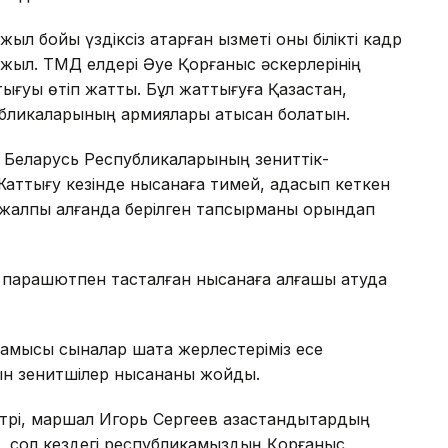
жыл бойы үздіксіз атқарған қызметі оны білікті кадр
 жыл. ТМД елдері Әуе Қорғаныс әскерлерінің
тығуы өтіп жатты. Бұл жаттығуға Қазақстан,
бликаларының армиялары қатысқан болатын.
 Беларусь Республикаларының зениттік-
. Жаттығу кезінде нысанаға тимей, адасып кеткен
р жалпы алғанда берілген тапсырманы орындап
 парашютпен тасталған нысанаға алғашқы атуда
р намысы сыналар шақта жерлестеріміз есе
атын зенитшілер нысананы жойды.
і, маршал Игорь Сергеев қазақстандықтардың
, сол кездегі республикамыздың Қорғаныс