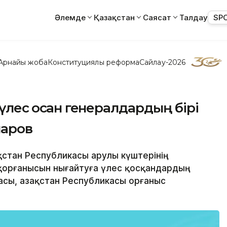
Әлемде
Қазақстан
Саясат
Талдау
SP
Арнайы жоба
Конституциялық реформа
Сайлау-2026
үлес қосқан генералдардың бірі
апаров
ақстан Республикасы Қарулы күштерінің
 қорғанысын нығайтуға үлес қосқандардың
асы, Қазақстан Республикасы Қорғаныс