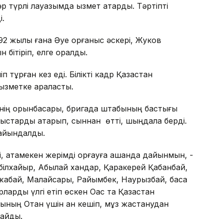
р түрлі лауазымда қызмет атқарды. Тәртіпті
і.
1992 жылы ғана Әуе қорғаныс әскері, Жуков
бітіріп, елге оралды.
 тұрған кез еді. Білікті кадр Қазақстан
ызметке араласты.
нің орынбасары, бригада штабының бастығы
мыстарды атқарып, сыннан өтті, шыңдала берді.
ғайындалды.
 атамекен жерімді қорғауға қашанда дайынмын, -
 Әбілхайыр, Абылай хандар, Қаракерей Қабанбай,
жабай, Малайсары, Райымбек, Наурызбай, басқа
ырларды үлгі етіп өскен Оқас та Қазақстан
ының Отан үшін қан кешіп, мұз жастанудан
лайды.