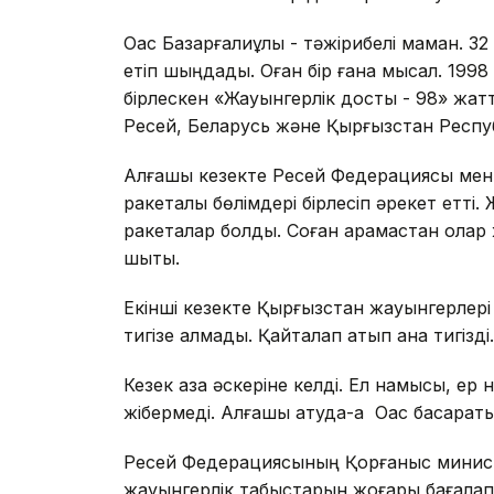
Оқас Базарғалиұлы - тәжірибелі маман. 32 
етіп шыңдады. Оған бір ғана мысал. 1998
бірлескен «Жауынгерлік достық - 98» жат
Ресей, Беларусь және Қырғызстан Респу
Алғашқы кезекте Ресей Федерациясы мен
ракеталық бөлімдері бірлесіп әрекет етті
ракеталар болды. Соған қарамастан ола
шықты.
Екінші кезекте Қырғызстан жауынгерлері
тигізе алмады. Қайталап атып қана тигізді.
Кезек қазақ әскеріне келді. Ел намысы, е
жібермеді. Алғашқы атуда-ақ Оқас басқар
Ресей Федерациясының Қорғаныс министр
жауынгерлік табыстарын жоғары бағалап