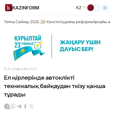
KAZINFORM
KZ
Сайлау-2026
Конституциялық реформа
Арнайы жо
Тренд:
15:41, 28 Қыркүйек 2024
Ел өңірлерінде автокөлікті
техникалық байқаудан өткізу қанша
тұрады