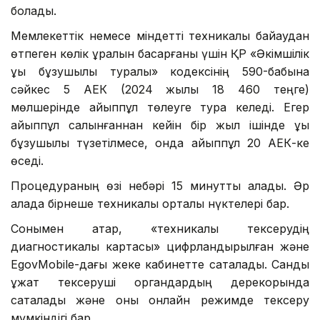
болады.
Мемлекеттік немесе міндетті техникалық байқаудан
өтпеген көлік құралын басқарғаны үшін ҚР «Әкімшілік
құқық бұзушылық туралы» кодексінің 590-бабына
сәйкес 5 АЕК (2024 жылы 18 460 теңге)
мөлшерінде айыппұл төлеуге тура келеді. Егер
айыппұл салынғаннан кейін бір жыл ішінде құқық
бұзушылық түзетілмесе, онда айыппұл 20 АЕК-ке
өседі.
Процедураның өзі небәрі 15 минутты алады. Әр
қалада бірнеше техникалық орталық нүктелері бар.
Сонымен қатар, «техникалық тексерудің
диагностикалық картасы» цифрландырылған және
EgovMobile-дағы жеке кабинетте сақталады. Сандық
құжат тексеруші органдардың дерекқорында
сақталады және оны онлайн режимде тексеру
мүмкіндігі бар.