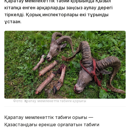
Қаратау мемлекеттік табиғи қорығында Қызыл
кітапқа енген арқарларды заңсыз аулау дерегі
тіркелді. Қорық инспекторлары екі тұрғынды
ұстаған.
Фото: Қаратау мемлекеттік табиғи қорығы
Қаратау мемлекеттік табиғи қорығы —
Қазақстандағы ерекше қорғалатын табиғи