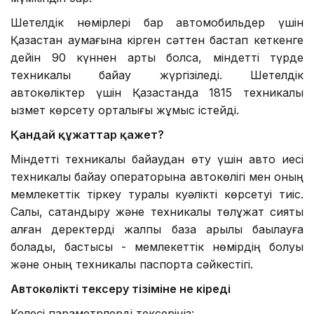
Шетелдік нөмірлері бар автомобильдер үшін
Қазақстан аумағына кірген сәттен бастап кеткенге
дейін 90 күннен артық болса, міндетті түрде
техникалық байқау жүргізіледі. Шетелдік
автокөліктер үшін Қазақстанда 1815 техникалық
қызмет көрсету орталығы жұмыс істейді.
Қандай құжаттар қажет?
Міндетті техникалық байқаудан өту үшін авто иесі
техникалық байқау операторына автокөлігі мен оның
мемлекеттік тіркеу туралы куәлікті көрсетуі тиіс.
Салық, сақтандыру және техникалық төлқұжат сияқты
қалған деректерді жалпы база арқылы бақылауға
болады, бастысы - мемлекеттік нөмірдің болуы
және оның техникалық паспортқа сәйкестігі.
Автокөлікті тексеру тізіміне не кіреді
Келесі параметрлерді тексеріңіз: