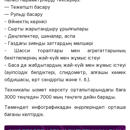
— Тежегішті басқару
— Рульді басқару
- Әйнектің көрінісі
- Сыртқы жарықтандыру құрылғылары
- Дөңгелектер, шиналар, аспа
- Газдағы зиянды заттардың мөлшері
- Шасси тораптары мен агрегаттарының
бекітпелерінің жай-күйі мен жұмыс істеуі
- Басқа да жабдықтардың жай-күйі мен жұмыс істеуі
(қауіпсіздік белдіктері, спидометр, алғашқы көмек
қобдишасы, өрт сөндіргіш және т. б.).
Техникалық қызмет көрсету орталықтарындағы баға
3000 теңгеден 7000 мың теңгеге дейін барады.
Төмендегі инфографикадан өңірлеріндегі орташа
бағаны келтірдік.