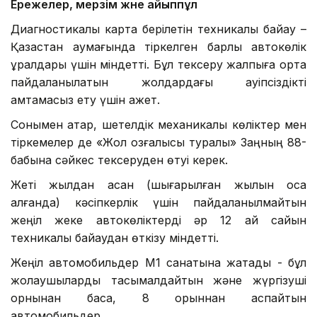
Ережелер, мерзім және айыппұл
Диагностикалық карта берілетін техникалық байқау –
Қазақстан аумағында тіркелген барлық автокөлік
құралдары үшін міндетті. Бұл тексеру жалпыға ортақ
пайдаланылатын жолдардағы қауіпсіздікті
қамтамасыз ету үшін қажет.
Сонымен қатар, шетелдік механикалық көліктер мен
тіркемелер де «Жол қозғалысы туралы» Заңның 88-
бабына сәйкес тексеруден өтуі керек.
Жеті жылдан асқан (шығарылған жылын қоса
алғанда) кәсіпкерлік үшін пайдаланылмайтын
жеңіл жеке автокөліктерді әр 12 ай сайын
техникалық байқаудан өткізу міндетті.
Жеңіл автомобильдер М1 санатына жатады - бұл
жолаушыларды тасымалдайтын және жүргізуші
орнынан басқа, 8 орыннан аспайтын
автомобильдер.