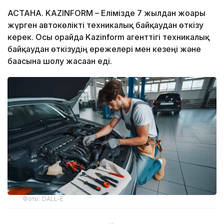
АСТАНА. KAZINFORM – Елімізде 7 жылдан жоғары
жүрген автокөлікті техникалық байқаудан өткізу
керек. Осы орайда Kazinform агенттігі техникалық
байқаудан өткізудің ережелері мен кезеңі және
бағасына шолу жасаған еді.
Фото: DALL-E