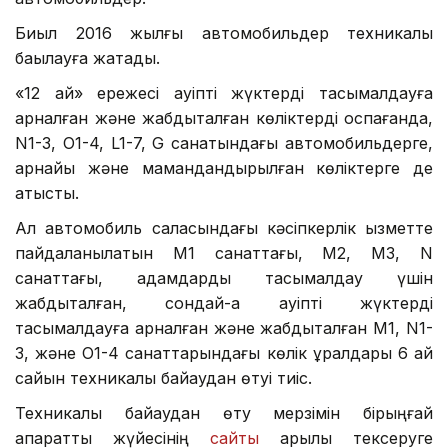
Биыл 2016 жылғы автомобильдер техникалық
бақылауға жатады.
«12 ай» ережесі қауіпті жүктерді тасымалдауға
арналған және жабдықталған көліктерді қоспағанда,
N1-3, O1-4, L1-7, G санатындағы автомобильдерге,
арнайы және мамандандырылған көліктерге де
қатысты.
Ал автомобиль саласындағы кәсіпкерлік қызметте
пайдаланылатын M1 санаттағы, М2, М3, N
санаттағы, адамдарды тасымалдау үшін
жабдықталған, сондай-ақ қауіпті жүктерді
тасымалдауға арналған және жабдықталған M1, N1-
3, және O1-4 санаттарындағы көлік құралдары 6 ай
сайын техникалық байқаудан өтуі тиіс.
Техникалық байқаудан өту мерзімін бірыңғай
ақпараттық жүйесінің
сайты
арқылы тексеруге