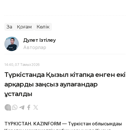
Заң
Қоғам
Көлік
Дәулет Ізтілеу
Авторлар
14:40, 07 Тамыз 2026
Түркістанда Қызыл кітапқа енген екі
арқарды заңсыз аулағандар
ұсталды
ТҮРКІСТАН. KAZINFORM — Түркістан облысындағы