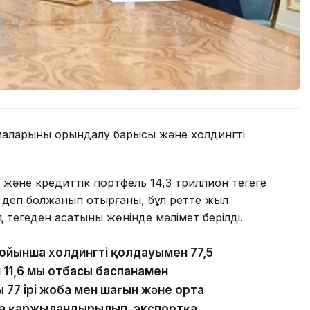
маларының орындалу барысы және холдингті
әне кредиттік портфель 14,3 триллион теңгеге
ды деп болжанып отырғаны, бұл ретте жыл
теңгеден асатыны жөнінде мәлімет берілді.
йынша холдингтің қолдауымен 77,5
н 11,6 мың отбасы баспанамен
 77 ірі жоба мен шағын және орта
оба қаржыландырылып, экспортқа