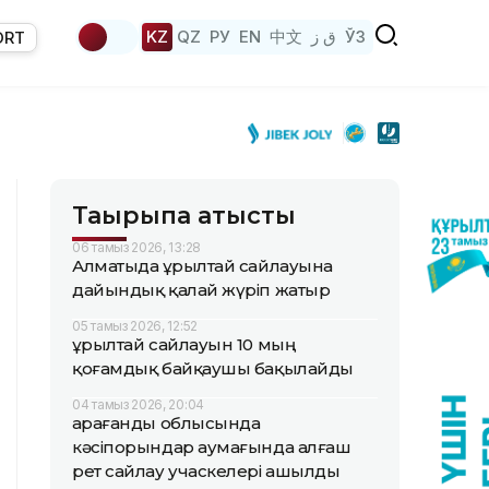
KZ
QZ
РУ
EN
中文
ق ز
ЎЗ
ORT
Тақырыпқа қатысты
06 тамыз 2026, 13:28
Алматыда Құрылтай сайлауына
дайындық қалай жүріп жатыр
05 тамыз 2026, 12:52
Құрылтай сайлауын 10 мың
қоғамдық байқаушы бақылайды
04 тамыз 2026, 20:04
Қарағанды облысында
кәсіпорындар аумағында алғаш
рет сайлау учаскелері ашылды