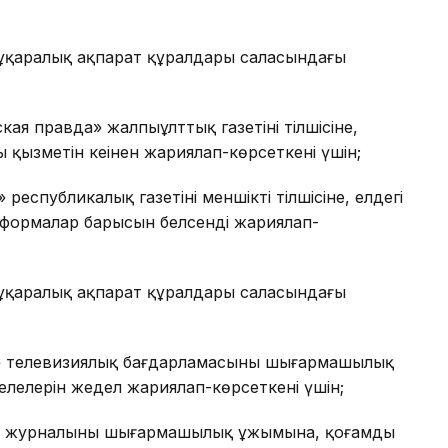
бұқаралық ақпарат құралдары саласындағы
я правда» жалпыұлттық газетінің тілшісіне,
қызметін кеңінен жариялап-көрсеткені үшін;
спубликалық газетінің меншікті тілшісіне, елдегі
еформалар барысын белсенді жариялап-
бұқаралық ақпарат құралдары саласындағы
т» телевизиялық бағдарламасының шығармашылық
лелерін жедел жариялап-көрсеткені үшін;
и журналының шығармашылық ұжымына, қоғамды