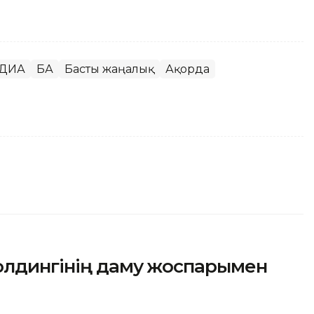
ДИА
БАҚ
Басты жаңалық
Ақорда
олдингінің даму жоспарымен