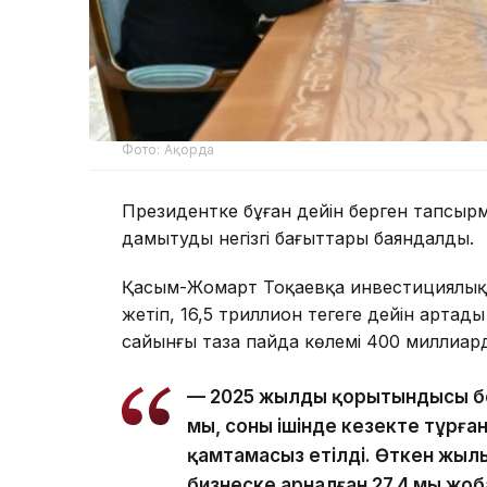
Фото: Ақорда
Президентке бұған дейін берген тапсыр
дамытудың негізгі бағыттары баяндалды.
Қасым-Жомарт Тоқаевқа инвестициялық ж
жетіп, 16,5 триллион теңгеге дейін арта
сайынғы таза пайда көлемі 400 миллиард 
— 2025 жылдың қорытындысы бо
мың, соның ішінде кезекте тұрға
қамтамасыз етілді. Өткен жылы
бизнеске арналған 27,4 мың ж