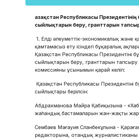
Қазақстан Республикасы Президентіні
сыйлықтарын беру, гранттарын тапсы
1. Елдің әлеуметтік-экономикалық және
қамтамасыз ету ісіндегі бұқаралық ақпар
Қазақстан Республикасы Президентінің 
сыйлықтарын беру, гранттарын тапсыру
комиссияның ұсынымын қарай келіп:
Қазақстан Республикасы Президентінің 
сыйлықтары берілсін:
Абдрахманова Майра Қабиқызына - «Хабар» 
жаһандық бастамаларын жан-жақты жари
Сембаев Мағауия Сланбекұлына - Қараған
редакторына, отандық журналистиканың 