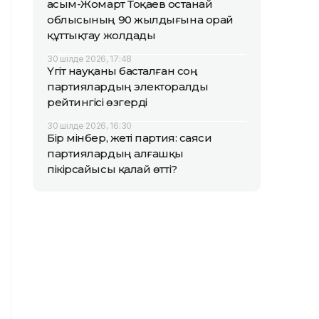
Қасым-Жомарт Тоқаев Қостанай
облысының 90 жылдығына орай
құттықтау жолдады
30 шілде 2026, 17:48
Үгіт науқаны басталған соң
партиялардың электоралды
рейтингісі өзгерді
30 шілде 2026, 16:30
Бір мінбер, жеті партия: саяси
партиялардың алғашқы
пікірсайысы қалай өтті?