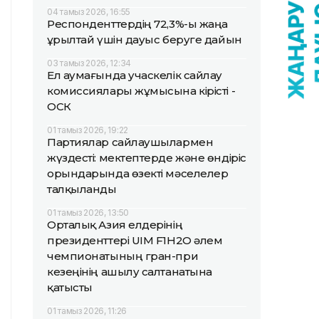
04 тамыз 2026, 16:55
Респонденттердің 72,3%-ы жаңа
Құрылтай үшін дауыс беруге дайын
03 тамыз 2026, 12:34
Ел аумағында учаскелік сайлау
комиссиялары жұмысына кірісті -
ОСК
01 тамыз 2026, 19:22
Партиялар сайлаушылармен
жүздесті: мектептерде және өндіріс
орындарында өзекті мәселелер
талқыланды
01 тамыз 2026, 13:50
Орталық Азия елдерінің
президенттері UIM F1H2O әлем
чемпионатының гран-при
кезеңінің ашылу салтанатына
қатысты
01 тамыз 2026, 11:26