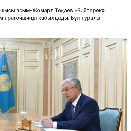
шысы Қасым-Жомарт Тоқаев «Бәйтерек»
м Қарағойшинді қабылдады. Бұл туралы