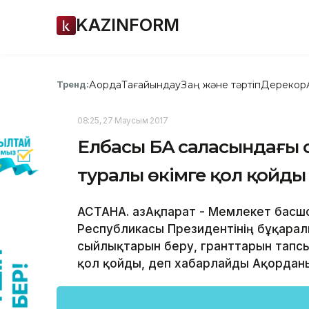
KAZINFORM
Ақорда
Тағайындау
Заң және тәртіп
Дерекқор
Тренд:
08:25, 27 Маусым 2017
Елбасы БАҚ саласындағы 
туралы өкімге қол қойды
АСТАНА. ҚазАқпарат - Мемлекет басш
Республикасы Президентінің бұқара
сыйлықтарын беру, гранттарын тапс
қол қойды, деп хабарлайды Ақорданы