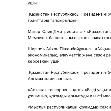
үшін;
Қазақстан Республикасы Президентінің 
гранттары тапсырылсын:
Магер Юлия Дмитриевнаға - «Казахстанска
Мемлекет басшысының сыртқы саясаттағы 
Шәріпов Айхан Пішенбайұлына - «Айқын» ре
экономикалық, әлеуметтік және саяси р
көрсеткені үшін;
Қазақстан Республикасы Президентінің 
Алғысы жариялансын:
«Астана» телеарнасындағы «Біздің уақы
ұжымына, қоғамды дамытудың өзекті мәсе
«Мысль» республикалық қоғамдық-саяс