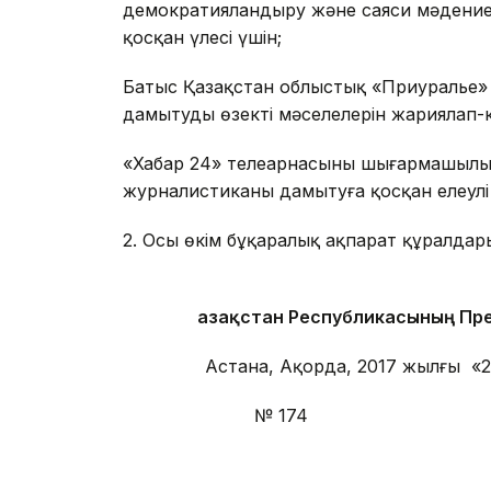
демократияландыру және саяси мәдениет
қосқан үлесі үшін;
Батыс Қазақстан облыстық «Приуралье» г
дамытудың өзекті мәселелерін жариялап-к
«Хабар 24» телеарнасының шығармашылы
журналистиканы дамытуға қосқан елеулі 
2. Осы өкім бұқаралық ақпарат құралда
Қазақстан Республикасының
Пре
Астана, Ақорда, 2017 жылғы «2
№ 174