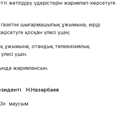
ті жетілдіру үдерістерін жариялап-көрсетуге
азетінің шығармашылық ұжымына, өңірді
өрсетуге қосқан үлесі үшін;
қ ұжымына, отандық телевизиялық
үлесі үшін.
рында жариялансын.
зиденті Н.Назарбаев
3» маусым