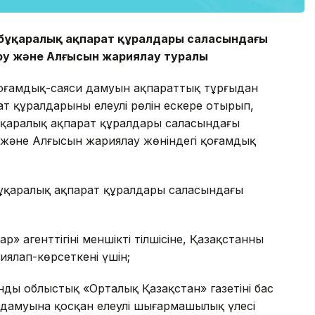
ң бұқаралық ақпарат құралдары саласындағы
ру және Алғысын жариялау туралы
 қоғамдық-саяси дамуын ақпараттық тұрғыдан
ат құралдарының елеулі рөлін ескере отырып,
бұқаралық ақпарат құралдары саласындағы
 және Алғысын жариялау жөніндегі қоғамдық
бұқаралық ақпарат құралдары саласындағы
агенттігінің меншікті тілшісіне, Қазақстанның
ялап-көрсеткені үшін;
ды облыстық «Орталық Қазақстан» газетінің бас
дамуына қосқан елеулі шығармашылық үлесі