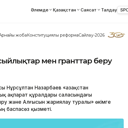
Әлемде
Қазақстан
Саясат
Талдау
SP
Арнайы жоба
Конституциялық реформа
Сайлау-2026
сыйлықтар мен гранттар беру
сы Нұрсұлтан Назарбаев «Қазақстан
лық ақпарат құралдары саласындағы
ыру және Алғысын жариялау туралы» өкімге
ң баспасөз қызметі.