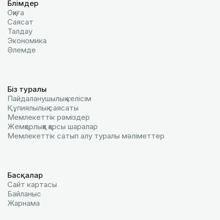
Бөлімдер
Оқиға
Саясат
Талдау
Экономика
Әлемде
Біз туралы
Пайдаланушылық келiciм
Құпиялылық саясаты
Мемлекеттік рәміздер
Жемқорлыққа қарсы шаралар
Мемлекеттік сатып алу туралы мәлiметтер
Басқалар
Сайт картасы
Байланыс
Жарнама