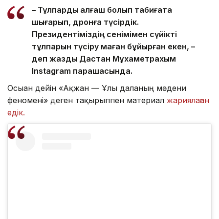
– Тұлпарды алғаш болып табиғатқа
шығарып, дронға түсірдік.
Президентіміздің сенімімен сүйікті
тұлпарын түсіру маған бұйырған екен, –
деп жазды Дастан Мұхаметрахым
Instagram парақшасында.
Осыған дейін «Ақжан — Ұлы даланың мәдени
феномені» деген тақырыппен материал
жариялаған
едік.