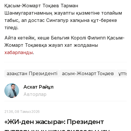
Қасым-Жомарт Тоқаев Тарман
Шанмугаратнамның жауапты қызметіне толайым
табыс, ал достас Сингапур халқына құт-береке
тіледі.
Айта кетейік, кеше Бельгия Королі Филипп Қасым-
Жомарт Тоқаевқа жауап хат жолдағаны
хабарланды
.
Қазақстан Президенті
Қасым-Жомарт Тоқаев
Құтты
Асхат Райқұл
Авторлар
21:36, 08 Тамыз 2026
«ЖИ-ден жақсырақ»: Президент