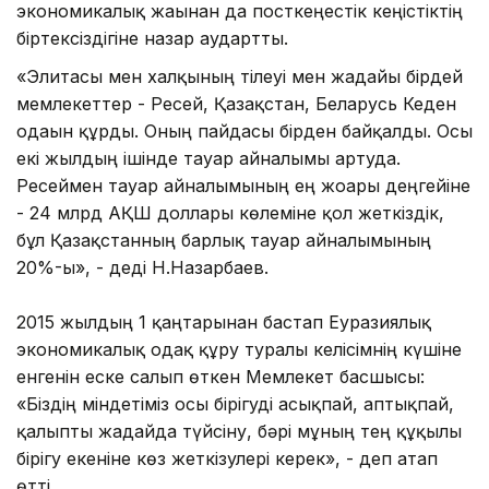
экономикалық жағынан да посткеңестік кеңістіктің
біртексіздігіне назар аудартты.
«Элитасы мен халқының тілеуі мен жағдайы бірдей
мемлекеттер - Ресей, Қазақстан, Беларусь Кеден
одағын құрды. Оның пайдасы бірден байқалды. Осы
екі жылдың ішінде тауар айналымы артуда.
Ресеймен тауар айналымының ең жоғары деңгейіне
- 24 млрд АҚШ доллары көлеміне қол жеткіздік,
бұл Қазақстанның барлық тауар айналымының
20%-ы», - деді Н.Назарбаев.
2015 жылдың 1 қаңтарынан бастап Еуразиялық
экономикалық одақ құру туралы келісімнің күшіне
енгенін еске салып өткен Мемлекет басшысы:
«Біздің міндетіміз осы бірігуді асықпай, аптықпай,
қалыпты жағдайда түйсіну, бәрі мұның тең құқылы
бірігу екеніне көз жеткізулері керек», - деп атап
өтті.