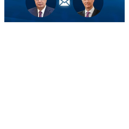
Фото: Ақорда
- Король жеделхатта Мемлекет
басшысының Бельгияның Ұлттық күніне
орай білдірген жылы лебізіне шынайы
ризашылығын жеткізген, - делінген
ақпаратта.
Сондай-ақ Король Филипп биыл Президенттің
шақыруы бойынша Қазақстанға жасайтын алдағы
мемлекеттік сапарына ерекше мән беріп отырғанын
атап өткен.
Айта кетейік, кеше Президент Солтүстік