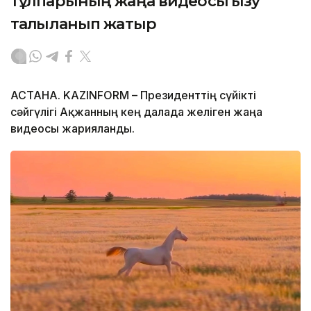
тұлпарының жаңа видеосы қызу
талқыланып жатыр
АСТАНА. KAZINFORM – Президенттің сүйікті
сәйгүлігі Ақжанның кең далада желіген жаңа
видеосы жарияланды.