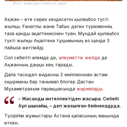
Фото: видеодан алынған скрин
Ақжан – өте сирек кездесетін қылаңбоз түсті
жылқы. Ғанатлы және Табыс деген түрікменнің
таза қанды ақалтекесінен туған. Мұндай қылаңбоз
түкті жылқы Ақалтеке тұқымының өз ішінде 3
пайызға жетпейді.
Сол себепті әлемде де,
әлеуметтік желіде
де
Ақжанның даңқы кең тарады.
Дала төсіндегі видеоны 2 миллионнан астам
оқырманы бар танымал блогер Дастан
Мұхаметрахым парақшасында
жариялады.
– Жасанды интеллектіден жақсырақ. Себебі
бұл шынайы, – деп жазылған бейнекадрда.
Түсірілім жұмыстары Астана қаласының маңында
өткен.