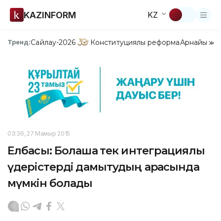
KAZINFORM
KZ
Сайлау-2026
Конституциялық реформа
Арнайы жо
Тренд:
03:36, 27 Мамыр 2015
Елбасы: Болашақ тек интеграциялық
үдерістерді дамытудың арқасында
мүмкін болады