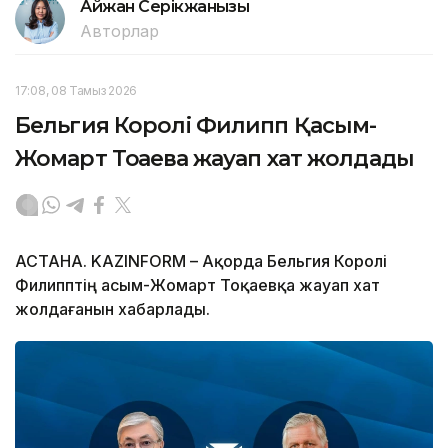
Айжан Серікжанқызы
Авторлар
17:08, 08 Тамыз 2026
Бельгия Королі Филипп Қасым-
Жомарт Тоқаевқа жауап хат жолдады
АСТАНА. KAZINFORM – Ақорда Бельгия Королі
Филипптің Қасым-Жомарт Тоқаевқа жауап хат
жолдағанын хабарлады.