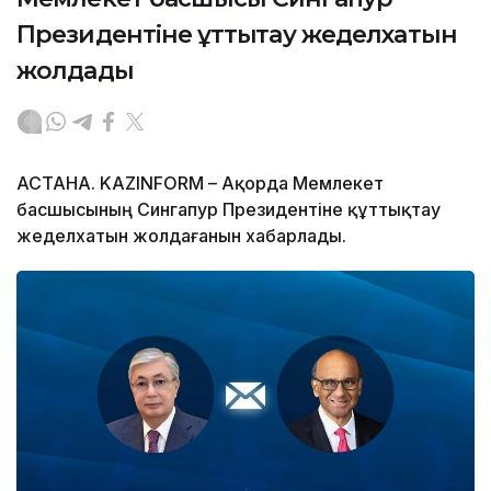
Президентіне құттықтау жеделхатын
жолдады
АСТАНА. KAZINFORM – Ақорда Мемлекет
басшысының Сингапур Президентіне құттықтау
жеделхатын жолдағанын хабарлады.