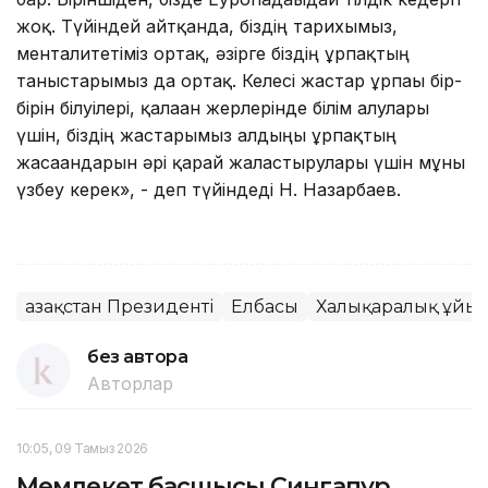
жоқ. Түйіндей айтқанда, біздің тарихымыз,
менталитетіміз ортақ, әзірге біздің ұрпақтың
таныстарымыз да ортақ. Келесі жастар ұрпағы бір-
бірін білуілері, қалаған жерлерінде білім алулары
үшін, біздің жастарымыз алдыңғы ұрпақтың
жасағандарын әрі қарай жалғастырулары үшін мұны
үзбеу керек», - деп түйіндеді Н. Назарбаев.
Қазақстан Президенті
Елбасы
Халықаралық ұйы
без автора
Авторлар
10:05, 09 Тамыз 2026
Мемлекет басшысы Сингапур