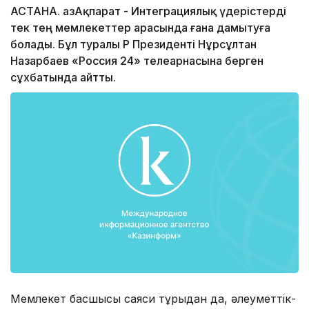
АСТАНА. ҚазАқпарат - Интеграциялық үдерістерді
тек тең мемлекеттер арасында ғана дамытуға
болады. Бұл туралы ҚР Президенті Нұрсұлтан
Назарбаев «Россия 24» телеарнасына берген
сұхбатында айтты.
Мемлекет басшысы саяси тұрғыдан да, әлеуметтік-