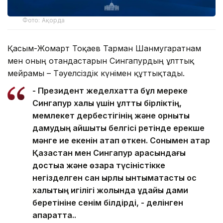
Фото: Ақорда
Қасым-Жомарт Тоқаев Тарман Шанмугаратнам
мен оның отандастарын Сингапурдың ұлттық
мейрамы – Тәуелсіздік күнімен құттықтады.
- Президент жеделхатта бұл мереке
Сингапур халқы үшін ұлттық бірліктің,
мемлекет дербестігінің және орнықты
дамудың айшықты белгісі ретінде ерекше
мәнге ие екенін атап өткен. Сонымен қатар
Қазақстан мен Сингапур арасындағы
достыққа және өзара түсіністікке
негізделген сан қырлы ынтымақтастық қос
халықтың игілігі жолында ұдайы дами
беретініне сенім білдірді, - делінген
ақпаратта..