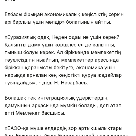
Елбасы бірыңғай экономикалық кеңістіктің «еркін
әрі барлығы үшін мөлдір» болатынын айтты.
«Еуразиялық одақ, Кеден одағы не үшін керек?
Қалыпты даму үшін көршілес ел де қалыпты,
тыныш болуы керек. Ал біріккенде мемлекеттің
тәуелсіздігін нығайтып, мемлекеттер арасында
біріккен қорғанысты бекітуге, экономика үшін
нарыққа арналған кең кеңістікті құруға жағдайлар
туындайды», - деді Н. Назарбаев.
Болашақ тек интеграциялық үдерістердің
дамуының арқасында мүмкін болады, деп атап
өтті Мемлекет басшысы.
«ЕАЭО-қа мүше елдердің зор артықшылықтары
бар. Біріншіден, бізде Еуропадағыдай тілдік кедергі