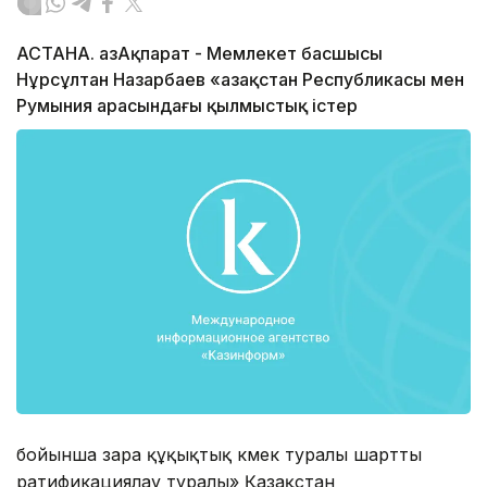
АСТАНА. ҚазАқпарат - Мемлекет басшысы
Нұрсұлтан Назарбаев «Қазақстан Республикасы мен
Румыния арасындағы қылмыстық істер
бойынша өзара құқықтық көмек туралы шартты
ратификациялау туралы» Қазақстан