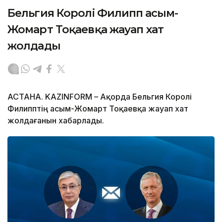
Бельгия Королі Филипп Қасым-
Жомарт Тоқаевқа жауап хат
жолдады
АСТАНА. KAZINFORM – Ақорда Бельгия Королі
Филипптің Қасым-Жомарт Тоқаевқа жауап хат
жолдағанын хабарлады.