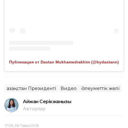
Публикация от Dastan Mukhamedrakhim (@bydastann)
Қазақстан Президенті
Видео
Әлеуметтік желі
Айжан Серікжанқызы
Авторлар
17:08, 08 Тамыз 2026