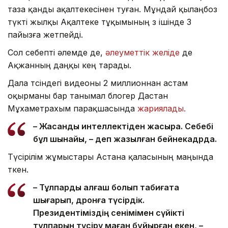
таза қанды ақалтекесінен туған. Мұндай қылаңбоз
түкті жылқы Ақалтеке тұқымының өз ішінде 3
пайызға жетпейді.
Сол себепті әлемде де,
әлеуметтік желіде
де
Ақжанның даңқы кең тарады.
Дала төсіндегі видеоны 2 миллионнан астам
оқырманы бар танымал блогер Дастан
Мұхаметрахым парақшасында
жариялады.
– Жасанды интеллектіден жақсырақ. Себебі
бұл шынайы, – деп жазылған бейнекадрда.
Түсірілім жұмыстары Астана қаласының маңында
өткен.
– Тұлпарды алғаш болып табиғатқа
шығарып, дронға түсірдік.
Президентіміздің сенімімен сүйікті
тұлпарын түсіру маған бұйырған екен, –