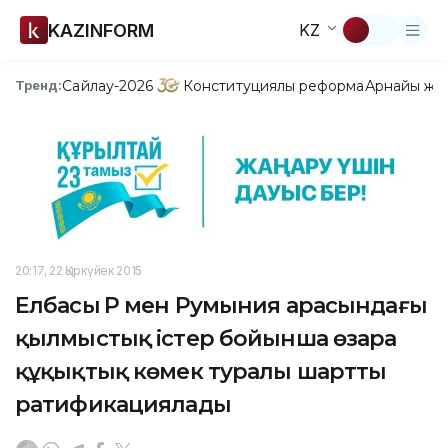
KAZINFORM
KZ
Сайлау-2026
Конституциялық реформа
Арнайы жо
Тренд:
20:17, 22 Қыркүйек 2015
Елбасы ҚР мен Румыния арасындағы
қылмыстық істер бойынша өзара
құқықтық көмек туралы шартты
ратификациялады