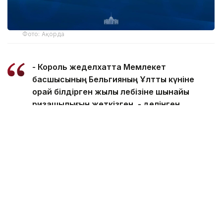
Фото: Ақорда
- Король жеделхатта Мемлекет
басшысының Бельгияның Ұлттық күніне
орай білдірген жылы лебізіне шынайы
ризашылығын жеткізген, - делінген
ақпаратта.
Сондай-ақ Король Филипп биыл Президенттің
шақыруы бойынша Қазақстанға жасайтын алдағы
мемлекеттік сапарына ерекше мән беріп
отырғанын атап өткен.
Айта кетейік, кеше Президент Солтүстік
Қазақстан облысының 90 жылдығымен
құттықтады
.