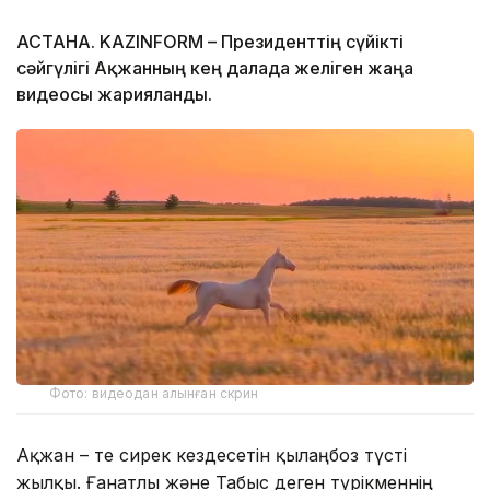
АСТАНА. KAZINFORM – Президенттің сүйікті
сәйгүлігі Ақжанның кең далада желіген жаңа
видеосы жарияланды.
Фото: видеодан алынған скрин
Ақжан – өте сирек кездесетін қылаңбоз түсті
жылқы. Ғанатлы және Табыс деген түрікменнің