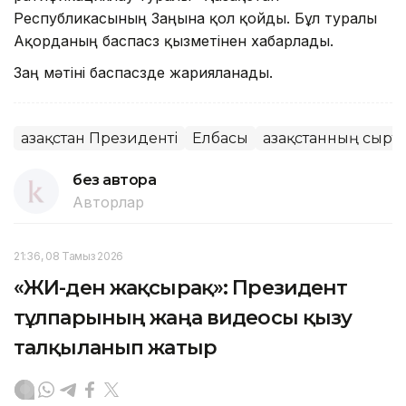
Республикасының Заңына қол қойды. Бұл туралы
Ақорданың баспасөз қызметінен хабарлады.
Заң мәтіні баспасөзде жарияланады.
Қазақстан Президенті
Елбасы
Қазақстанның сырт
без автора
Авторлар
21:36, 08 Тамыз 2026
«ЖИ-ден жақсырақ»: Президент
тұлпарының жаңа видеосы қызу
талқыланып жатыр