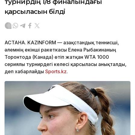
турнирдің 1/8 финалындағы
қарсыласын білді
АСТАНА. KAZINFORM — Қазақстандық теннисші,
әлемнің екінші ракеткасы Елена Рыбакинаның
Торонтода (Канада) өтіп жатқан WTA 1000
сериялы турнирдегі келесі қарсыласы анықталды,
деп хабарлайды
Sports.kz
.