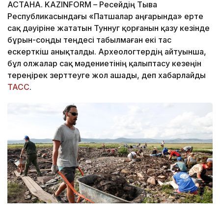
АСТАНА. KAZINFORM – Ресейдің Тыва
Республикасындағы «Патшалар аңғарында» ерте
сақ дәуіріне жататын Туннуг қорғанын қазу кезінде
бұрын-соңды теңдесі табылмаған екі тас
ескерткіш анықталды. Археологтердің айтуынша,
бұл олжалар сақ мәдениетінің қалыптасу кезеңін
тереңірек зерттеуге жол ашады, деп хабарлайды
ТАСС
.