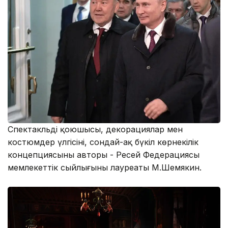
Спектакльдің қоюшысы, декорациялар мен
костюмдер үлгісінің, сондай-ақ бүкіл көрнекілік
концепциясының авторы - Ресей Федерациясы
мемлекеттік сыйлығының лауреаты М.Шемякин.