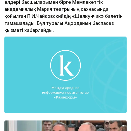
елдері басшыларымен бірге Мемлекеттік
академиялық Мария театрының сахнасында
қойылған П.И.Чайковскийдің «Щелкунчик» балетін
тамашалады. Бұл туралы Ақорданың баспасөз
қызметі хабарлайды.