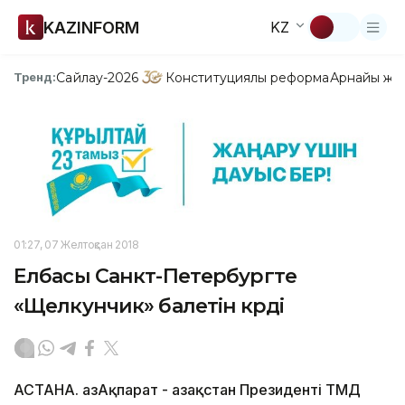
KAZINFORM
KZ
Сайлау-2026
Конституциялық реформа
Арнайы жо
Тренд:
01:27, 07 Желтоқсан 2018
Елбасы Санкт-Петербургте
«Щелкунчик» балетін көрді
АСТАНА. ҚазАқпарат - Қазақстан Президенті ТМД