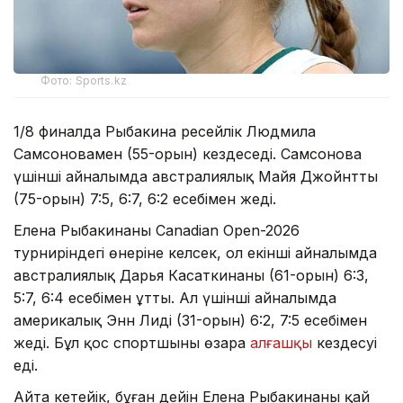
Фото: Sports.kz
1/8 финалда Рыбакина ресейлік Людмила
Самсоновамен (55-орын) кездеседі. Самсонова
үшінші айналымда австралиялық Майя Джойнтты
(75-орын) 7:5, 6:7, 6:2 есебімен жеңді.
Елена Рыбакинаның Canadian Open-2026
турниріндегі өнеріне келсек, ол екінші айналымда
австралиялық Дарья Касаткинаны (61-орын) 6:3,
5:7, 6:4 есебімен ұтты. Ал үшінші айналымда
америкалық Энн Лиді (31-орын) 6:2, 7:5 есебімен
жеңді. Бұл қос спортшының өзара
алғашқы
кездесуі
еді.
Айта кетейік, бұған дейін Елена Рыбакинаның қай