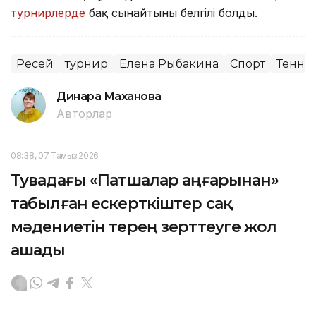
турнирлерде
бақ сынайтыны белгілі болды.
Ресей
турнир
Елена Рыбакина
Спорт
Тенни
Динара Маханова
Авторлар
08:38, 07 Тамыз 2026
Тувадағы «Патшалар аңғарынан»
табылған ескерткіштер сақ
мәдениетін терең зерттеуге жол
ашады