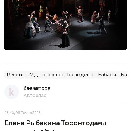
Ресей
ТМД
Қазақстан Президенті
Елбасы
Бас
без автора
Авторлар
05:43, 08 Тамыз 2026
Елена Рыбакина Торонтодағы