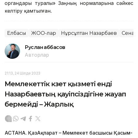
органдары туралы» Заңның нормаларына сәйкес
келтіру қамтылған.
Елбасы
ЖОО-лар
Нұрсұлтан Назарбаев
Сенат
Руслан Ғаббасов
Авторлар
21:13, 24 Шілде 2023
Мемлекеттік күзет қызметі енді
Назарбаевтың қауіпсіздігіне жауап
бермейді – Жарлық
АСТАНА. ҚазАқпарат – Мемлекет басшысы Қасым-