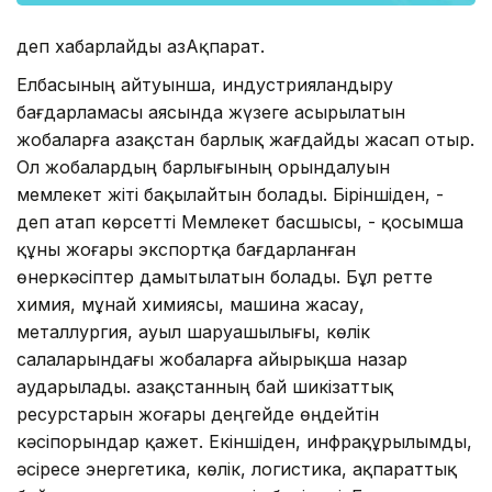
деп хабарлайды ҚазАқпарат.
Елбасының айтуынша, индустрияландыру
бағдарламасы аясында жүзеге асырылатын
жобаларға Қазақстан барлық жағдайды жасап отыр.
Ол жобалардың барлығының орындалуын
мемлекет жіті бақылайтын болады. Біріншіден, -
деп атап көрсетті Мемлекет басшысы, - қосымша
құны жоғары экспортқа бағдарланған
өнеркәсіптер дамытылатын болады. Бұл ретте
химия, мұнай химиясы, машина жасау,
металлургия, ауыл шаруашылығы, көлік
салаларындағы жобаларға айырықша назар
аударылады. Қазақстанның бай шикізаттық
ресурстарын жоғары деңгейде өңдейтін
кәсіпорындар қажет. Екіншіден, инфрақұрылымды,
әсіресе энергетика, көлік, логистика, ақпараттық