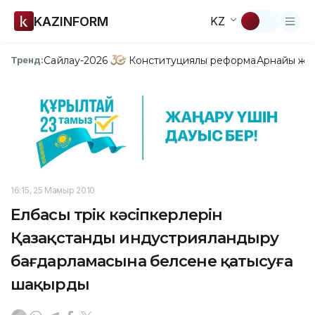
KAZINFORM
KZ
Сайлау-2026
Конституциялық реформа
Арнайы жо
Тренд:
16:15, 25 Мамыр 2010
Елбасы түрік кәсіпкерлерін
Қазақстанды индустрияландыру
бағдарламасына белсене қатысуға
шақырды