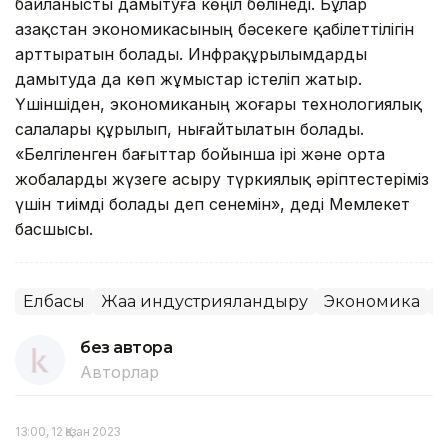
байланысты дамытуға көңіл бөлінеді. Бұлар
Қазақстан экономикасының бәсекеге қабілеттілігін
арттыратын болады. Инфрақұрылымдарды
дамытуда да көп жұмыстар істеліп жатыр.
Үшіншіден, экономиканың жоғары технологиялық
салалары құрылып, нығайтылатын болады.
«Белгіленген бағыттар бойынша ірі және орта
жобаларды жүзеге асыру түркиялық әріптестеріміз
үшін тиімді болады деп сенемін», деді Мемлекет
басшысы.
Елбасы
Жаңа индустрияландыру
Экономика
Ы
без автора
Авторлар
13:00, 12 Қазан 2023