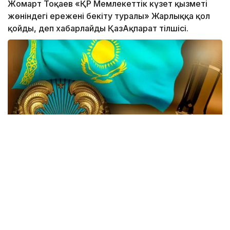
Жомарт Тоқаев «ҚР Мемлекеттік күзет қызметі
жөніндегі ережені бекіту туралы» Жарлыққа қол
қойды, деп хабарлайды ҚазАқпарат тілшісі.
Жаңа өзгеріске сай, Мемлекеттік күзет қызметінің
(МКҚ) басты функциясы қатарынан ҚР Тұңғыш
Президенті - Елбасының қауіпсіздігін қамтамасыз