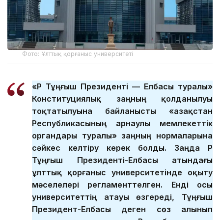
Фото: Ұлттық қорғаныс университеті
«ҚР Тұңғыш Президенті — Елбасы туралы»
Конституциялық заңның қолданылуы
тоқтатылуына байланысты «Қазақстан
Республикасының арнаулы мемлекеттік
органдары туралы» заңның нормаларына
сәйкес келтіру керек болды. Заңда ҚР
Тұңғыш Президенті-Елбасы атындағы
ұлттық қорғаныс университетінде оқыту
мәселелері регламенттелген. Енді осы
университеттің атауы өзгереді, Тұңғыш
Президент-Елбасы деген сөз алынып