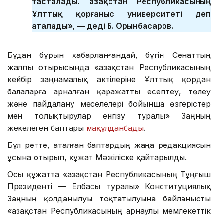
тасталады. Қазақстан Республикасының
Ұлттық қорғаныс университеті деп
аталады», — деді Б. Орынбасаров.
Бұдан бұрын хабарланғандай, бүгін Сенаттың
жалпы отырысында «Қазақстан Республикасының
кейбір заңнамалық актілеріне Ұлттық қордан
балаларға арналған қаражатты есептеу, төлеу
және пайдалану мәселелері бойынша өзгерістер
мен толықтырулар енгізу туралы» Заңның
жекелеген баптары
мақұлданбады
.
Бұл ретте, аталған баптардың жаңа редакциясын
ұсына отырып, құжат Мәжіліске қайтарылды.
Осы құжатта «Қазақстан Республикасының Тұңғыш
Президенті — Елбасы туралы» Конституциялық
Заңның қолданылуы тоқтатылуына байланысты
«Қазақстан Республикасының арнаулы мемлекеттік