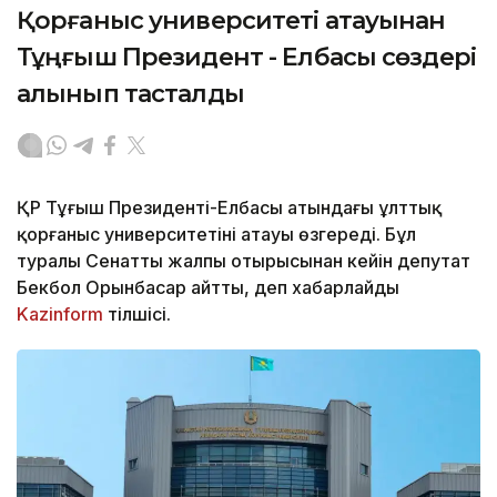
Қорғаныс университеті атауынан
Тұңғыш Президент - Елбасы сөздері
алынып тасталды
ҚР Тұңғыш Президенті-Елбасы атындағы ұлттық
қорғаныс университетінің атауы өзгереді. Бұл
туралы Сенаттың жалпы отырысынан кейін депутат
Бекбол Орынбасар айтты, деп хабарлайды
Kazinform
тілшісі.