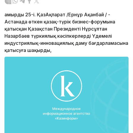
амырдың 25-і. ҚазАқпарат /Ернұр Ақанбай / -
Астанада өткен қазақ-түрік бизнес-форумына
қатысқан Қазақстан Президенті Нұрсұлтан
Назарбаев түркиялық кәсіпкерлерді Үдемелі
индустриялық-инновациялық даму бағдарламасына
қатысуға шақырды,