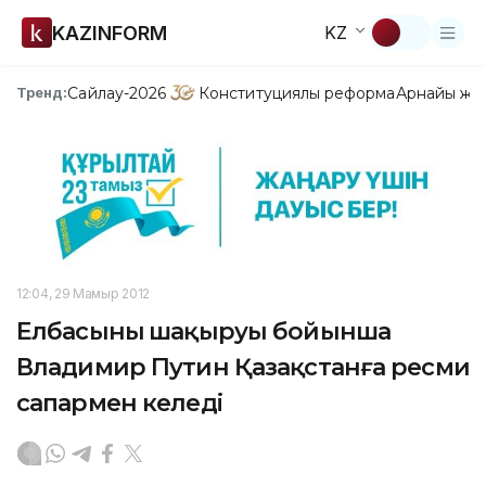
KAZINFORM
KZ
Сайлау-2026
Конституциялық реформа
Арнайы жо
Тренд:
12:04, 29 Мамыр 2012
Елбасының шақыруы бойынша
Владимир Путин Қазақстанға ресми
сапармен келеді