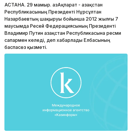
АСТАНА. 29 мамыр. ҚазАқпарат - Қазақстан
Республикасының Президенті Нұрсұлтан
Назарбаевтың шақыруы бойынша 2012 жылғы 7
маусымда Ресей Федерациясының Президенті
Владимир Путин Қазақстан Республикасына ресми
сапармен келеді, деп хабарлады Елбасының
баспасөз қызметі.