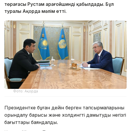
төрағасы Рустам Қарағойшинді қабылдады. Бұл
туралы Ақорда мәлім етті.
Фото: Ақорда
Президентке бұған дейін берген тапсырмаларының
орындалу барысы және холдингті дамытудың негізгі
бағыттары баяндалды.