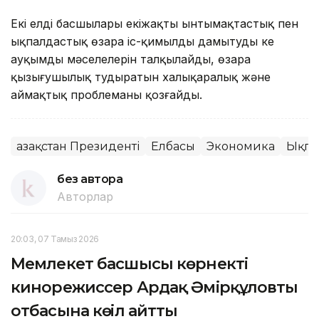
Екі елдің басшылары екіжақты ынтымақтастық пен
ықпалдастық өзара іс-қимылды дамытудың кең
ауқымды мәселелерін талқылайды, өзара
қызығушылық тудыратын халықаралық және
аймақтық проблеманы қозғайды.
Қазақстан Президенті
Елбасы
Экономика
Ықпа
без автора
Авторлар
20:03, 07 Тамыз 2026
Мемлекет басшысы көрнекті
кинорежиссер Ардақ Әмірқұловтың
отбасына көңіл айтты