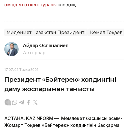
өмірден өткені туралы
жаздық.
Мәдениет
Қазақстан Президенті
Кемел Тоқаев
Айдар Оспаналиев
Авторлар
17:07, 05 Тамыз 2026
Президент «Бәйтерек» холдингінің
даму жоспарымен танысты
АСТАНА. KAZINFORM — Мемлекет басшысы Қасым-
Жомарт Тоқаев «Бәйтерек» холдингінің басқарма