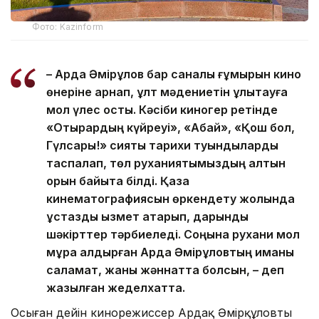
Фото: Kazinform
– Ардақ Әмірқұлов бар саналы ғұмырын кино
өнеріне арнап, ұлт мәдениетін ұлықтауға
мол үлес қосты. Кәсіби киногер ретінде
«Отырардың күйреуі», «Абай», «Қош бол,
Гүлсары!» сияқты тарихи туындыларды
таспалап, төл руханиятымыздың алтын
қорын байыта білді. Қазақ
кинематографиясын өркендету жолында
ұстаздық қызмет атқарып, дарынды
шәкірттер тәрбиеледі. Соңына рухани мол
мұра қалдырған Ардақ Әмірқұловтың иманы
саламат, жаны жәннатта болсын, – деп
жазылған жеделхатта.
Осыған дейін кинорежиссер Ардақ Әмірқұловтың