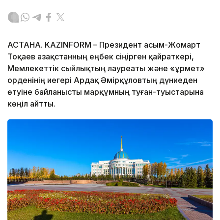
АСТАНА. KAZINFORM – Президент Қасым-Жомарт
Тоқаев Қазақстанның еңбек сіңірген қайраткері,
Мемлекеттік сыйлықтың лауреаты және «Құрмет»
орденінің иегері Ардақ Әмірқұловтың дүниеден
өтуіне байланысты марқұмның туған-туыстарына
көңіл айтты.