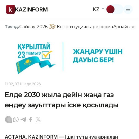
KAZINFORM
KZ
Сайлау-2026
Конституциялық реформа
Арнайы жо
Тренд:
11:02, 07 Шілде 2026
Елде 2030 жылға дейін жаңа газ
өңдеу зауыттары іске қосылады
АСТАНА. KAZINFORM — Ішкі тұтынуға арналған