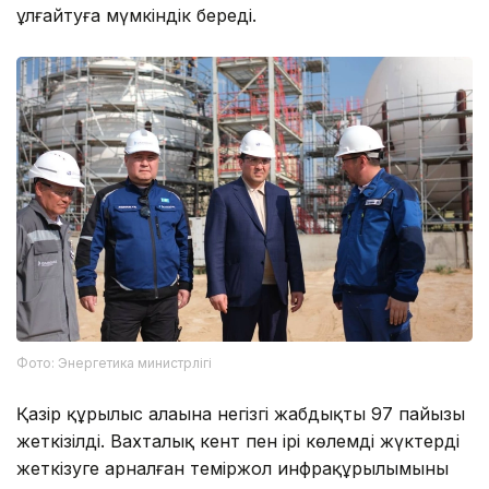
ұлғайтуға мүмкіндік береді.
Фото: Энергетика министрлігі
Қазір құрылыс алаңына негізгі жабдықтың 97 пайызы
жеткізілді. Вахталық кент пен ірі көлемді жүктерді
жеткізуге арналған теміржол инфрақұрылымының