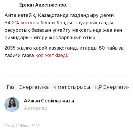
Ерлан Ақкенженов.
Айта кетейік, Қазақстанда газдандыру деңгейі
64,2%
жеткені
белгілі болды. Тауарлық газдың
ресурстық базасын ұлғайту мақсатында жаңа кен
орындарын игеру жоспарланып отыр.
2035 жылға қарай қазақстандықтардың 80 пайызы
табиғи газға
қол жеткізеді.
Газ
Энергетика
Үкімет отырысы
ҚР Энергетика
Айжан Серікжанқызы
Авторлар
20:40, 21 Шілде 2026