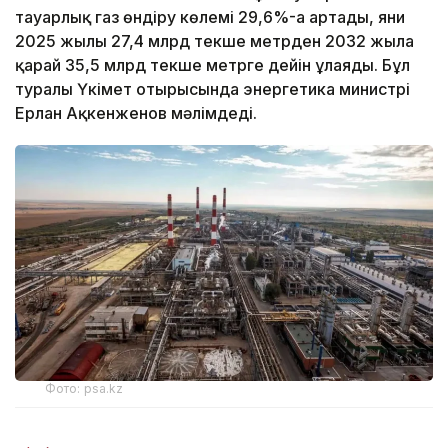
тауарлық газ өндіру көлемі 29,6%-ға артады, яғни
2025 жылғы 27,4 млрд текше метрден 2032 жылға
қарай 35,5 млрд текше метрге дейін ұлғаяды. Бұл
туралы Үкімет отырысында энергетика министрі
Ерлан Ақкенженов мәлімдеді.
Фото: psa.kz