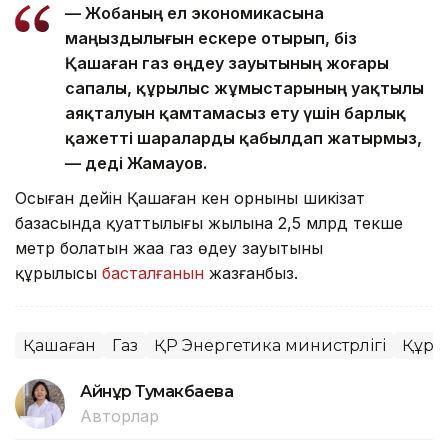
— Жобаның ел экономикасына
маңыздылығын ескере отырып, біз
Қашаған газ өңдеу зауытының жоғары
сапалы, құрылыс жұмыстарының уақтылы
аяқталуын қамтамасыз ету үшін барлық
қажетті шараларды қабылдап жатырмыз,
— деді Жамауов.
Осыған дейін Қашаған кен орнының шикізат
базасында қуаттылығы жылына 2,5 млрд текше
метр болатын жаңа газ өңдеу зауытының
құрылысы
басталғанын
жазғанбыз.
Қашаған
Газ
ҚР Энергетика министрлігі
Құры
Айнұр Тумакбаева
Авторлар