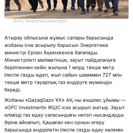
Фото: Энергетика министрлігі
Атырау облысына жұмыс сапары барысында
жобаның іске асырылу барысын Энергетика
министрі Ерлан Ақкенженов бағалады.
Министрліктің мәліметінше, зауыт пайдалануға
берілгеннен кейін жылына 1 млрд текше метр
ілеспе газды өңдеп, жыл сайын шамамен 727 млн
текше метр тауарлық газ өндіруге мүмкіндік
береді.
Жобаны «QazaqGaz» ҰК» АҚ-ның еншілес ұйымы —
«GPC Investment» ЖШС іске асырып жатыр. Зауыт
еліміздің газ өңдеу саласындағы негізгі нысандардың
біріне айналып, Қашаған кен орнын игеру
барысында өндірілетін ілеспе газды өңдеу көлемін