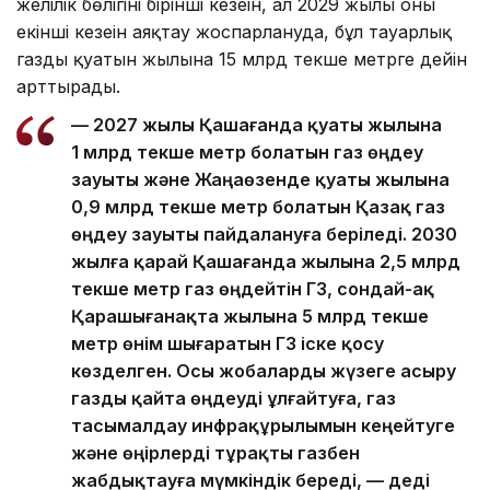
желілік бөлігінің бірінші кезеңін, ал 2029 жылы оның
екінші кезеңін аяқтау жоспарлануда, бұл тауарлық
газдың қуатын жылына 15 млрд текше метрге дейін
арттырады.
— 2027 жылы Қашағанда қуаты жылына
1 млрд текше метр болатын газ өңдеу
зауыты және Жаңаөзенде қуаты жылына
0,9 млрд текше метр болатын Қазақ газ
өңдеу зауыты пайдалануға беріледі. 2030
жылға қарай Қашағанда жылына 2,5 млрд
текше метр газ өңдейтін ГӨЗ, сондай-ақ
Қарашығанақта жылына 5 млрд текше
метр өнім шығаратын ГӨЗ іске қосу
көзделген. Осы жобаларды жүзеге асыру
газды қайта өңдеуді ұлғайтуға, газ
тасымалдау инфрақұрылымын кеңейтуге
және өңірлерді тұрақты газбен
жабдықтауға мүмкіндік береді, — деді