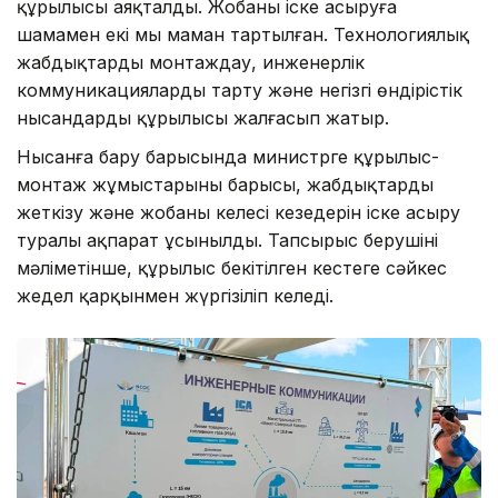
құрылысы аяқталды. Жобаны іске асыруға
шамамен екі мың маман тартылған. Технологиялық
жабдықтарды монтаждау, инженерлік
коммуникацияларды тарту және негізгі өндірістік
нысандардың құрылысы жалғасып жатыр.
Нысанға бару барысында министрге құрылыс-
монтаж жұмыстарының барысы, жабдықтарды
жеткізу және жобаның келесі кезеңдерін іске асыру
туралы ақпарат ұсынылды. Тапсырыс берушінің
мәліметінше, құрылыс бекітілген кестеге сәйкес
жедел қарқынмен жүргізіліп келеді.