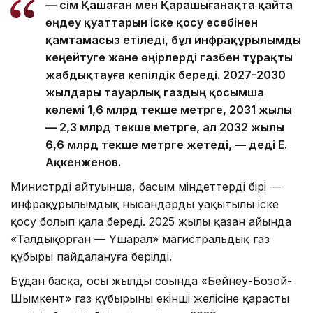
— Өсім Қашаған мен Қарашығанақта қайта
өңдеу қуаттарын іске қосу есебінен
қамтамасыз етіледі, бұл инфрақұрылымды
кеңейтуге және өңірлерді газбен тұрақты
жабдықтауға кепілдік береді. 2027-2030
жылдары тауарлық газдың қосымша
көлемі 1,6 млрд текше метрге, 2031 жылы
— 2,3 млрд текше метрге, ал 2032 жылы
6,6 млрд текше метрге жетеді, — деді Е.
Ақкенженов.
Министрдің айтуынша, басым міндеттердің бірі —
инфрақұрылымдық нысандарды уақытылы іске
қосу болып қала береді. 2025 жылы қазан айында
«Талдықорған — Үшарал» магистральдық газ
құбыры пайдалануға берілді.
Бұдан басқа, осы жылдың соңында «Бейнеу-Бозой-
Шымкент» газ құбырының екінші желісіне қарасты