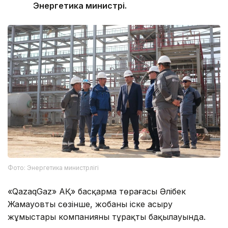
Энергетика министрі.
Фото: Энергетика министрлігі
«QazaqGaz» АҚ» басқарма төрағасы Әлібек
Жамауовтың сөзінше, жобаны іске асыру
жұмыстары компанияның тұрақты бақылауында.