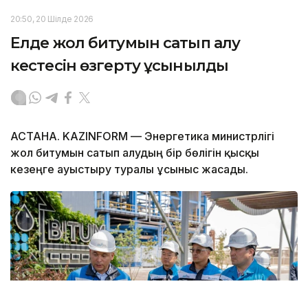
20:50, 20 Шілде 2026
Елде жол битумын сатып алу
кестесін өзгерту ұсынылды
АСТАНА. KAZINFORM — Энергетика министрлігі
жол битумын сатып алудың бір бөлігін қысқы
кезеңге ауыстыру туралы ұсыныс жасады.