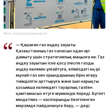
Фото: Энергетика министрлігі
— Қашаған газ өңдеу зауыты
Қазақстанның газ саласын одан әрі
дамыту үшін стратегиялық маңызға ие. Газ
өңдеу зауытын іске қосу ілеспе газды
өңдеу көлемін ұлғайтуға, еліміздегі ең ірі
мұнай-газ кен орындарының бірін игеру
тиімділігін арттыруға және ішкі нарықты
қосымша көлемдегі тауарлық газбен
қамтамасыз етуге мүмкіндік береді. Бүгінгі
міндетіміз — кәсіпорынды белгіленген
мерзімде пайдалануға беру, — деді