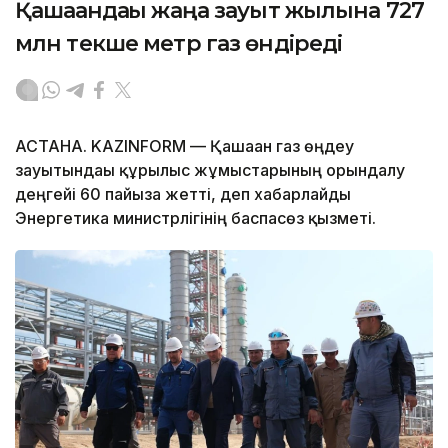
Қашағандағы жаңа зауыт жылына 727
млн текше метр газ өндіреді
АСТАНА. KAZINFORM — Қашаған газ өңдеу
зауытындағы құрылыс жұмыстарының орындалу
деңгейі 60 пайызға жетті, деп хабарлайды
Энергетика министрлігінің баспасөз қызметі.