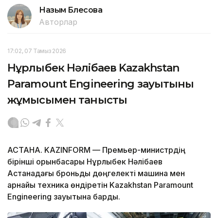
Назым Бөлесова
Авторлар
17:02, 07 Тамыз 2026
Нұрлыбек Нәлібаев Kazakhstan
Paramount Engineering зауытының
жұмысымен танысты
АСТАНА. KAZINFORM — Премьер-министрдің
бірінші орынбасары Нұрлыбек Нәлібаев
Астанадағы броньды дөңгелекті машина мен
арнайы техника өндіретін Kazakhstan Paramount
Engineering зауытына барды.