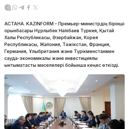
АСТАНА. KAZINFORM – Премьер-министрдің бірінші
орынбасары Нұрлыбек Нәлібаев Түркия, Қытай
Халық Республикасы, Әзербайжан, Корея
Республикасы, Жапония, Тәжікстан, Франция,
Германия, Ұлыбритания және Түрікменстанмен
сауда-экономикалық және инвестициялық
ынтымақтастық мәселелері бойынша кеңес өткізді.