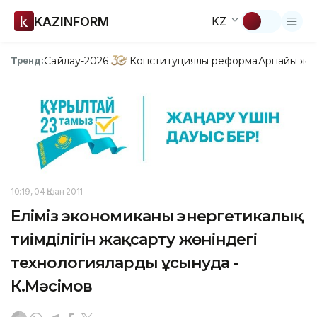
KAZINFORM
KZ
Сайлау-2026
Конституциялық реформа
Арнайы жо
Тренд:
10:19, 04 Қазан 2011
Еліміз экономиканың энергетикалық
тиімділігін жақсарту жөніндегі
технологияларды ұсынуда -
К.Мәсімов