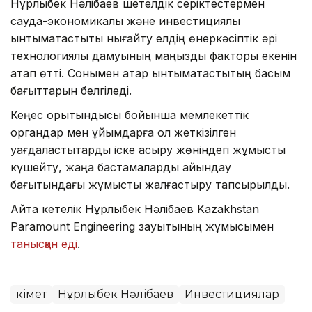
Нұрлыбек Нәлібаев шетелдік серіктестермен
сауда-экономикалық және инвестициялық
ынтымақтастықты нығайту елдің өнеркәсіптік әрі
технологиялық дамуының маңызды факторы екенін
атап өтті. Сонымен қатар ынтымақтастықтың басым
бағыттарын белгіледі.
Кеңес қорытындысы бойынша мемлекеттік
органдар мен ұйымдарға қол жеткізілген
уағдаластықтарды іске асыру жөніндегі жұмысты
күшейту, жаңа бастамаларды айқындау
бағытындағы жұмысты жалғастыру тапсырылды.
Айта кетелік Нұрлыбек Нәлібаев Kazakhstan
Paramount Engineering зауытының жұмысымен
танысқан еді
.
Үкімет
Нұрлыбек Нәлібаев
Инвестициялар