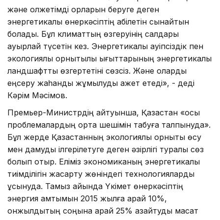
және қолжетімді қорларын беруге деген
энергетикалық өнеркәсіптің қабілетін сынайтын
болады. Бұл климаттың өзгеруінің салдары
ауырлай түсетін кез. Энергетикалық қауіпсіздік пен
экологиялық орнықтылық ығыттарының энергетикалық
ландшафтты өзгертетіні сөзсіз. Және оларды
еңсеру жаһандық жұмылуды қажет етеді», - деді
Кәрім Мәсімов.
Премьер-Министрдің айтуынша, Қазақстан «осы
проблемалардың ортақ шешімін табуға талпынуда».
Бұл жерде Қазақстанның экологиялық орнықты өсу
мен дамуды ілгерілетуге деген әзірлігі туралы сөз
болып отыр. Еліміз экономиканың энергетикалық
тиімділігін жақсарту жөніндегі технологияларды
ұсынуда. Тамыз айында Үкімет өнеркәсіптің
энергия қамтымын 2015 жылға қарай 10%,
онжылдықтың соңына қарай 25% азайтуды мақсат