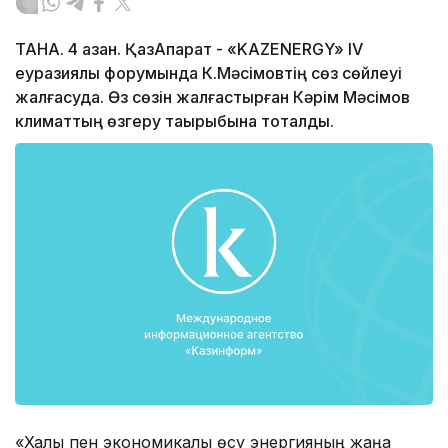
ТАНА. 4 қазан. ҚазАқпарат - «KAZENERGY» IV
еуразиялық форумында К.Мәсімовтің сөз сөйлеуі
жалғасуда. Өз сөзін жалғастырған Кәрім Мәсімов
климаттың өзгеру тақырыбына тоқталды.
«Халық пен экономикалық өсу энергияның жаңа