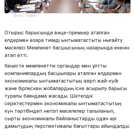
Фото: Үкімет
Отырыс барысында вице-премьер аталған
елдермен өзара тиімді ынтымақтастықты нығайту
мәселесі Мемлекет басшысының назарында екенін
атап өтті.
Кеңесте мемлекеттік органдар мен ұлттық
компаниялардың басшылары аталған елдермен
экономикалық ынтымақтастықтың қазіргі жай-күйі
және бірлескен жобалардың іске асырылу барысы
туралы баяндама жасады. Шетелдік
серіктестермен экономикалық ынтымақтастықтың
күн тәртібіндегі негізгі мәселелер талқыланып,
сыртқы экономикалық байланыстарды одан әрі
дамытудың перспективалы бағыттары айқындалды.