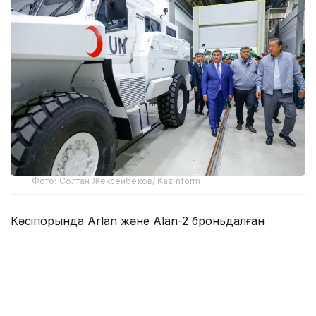
Фото: Солтан Жексенбеков/ Kazinform
Кәсіпорында Arlan және Alan-2 броньдалған
дөңгелекті машиналары, Barys жауынгерлік
броньды көлігінің 4×4, 6×6 және 8×8 өлшеміндегі
модельдері, сондай-ақ, жүзетін әрі дөңгелекті
Terrex-Barys-A 8×8 платформасы шығарылады.