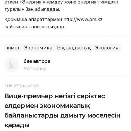
еткен «Энергия үнемдеу және энергия тиімділігі
туралы» Заң қабылдады.
Қосымша ақпараттармен http://www.pm.kz
сайтынан танысыңыздар.
Үкімет
Экономика
Ықпалдастық
Экология
без автора
Авторлар
21:18, 07 Тамыз 2026
Вице-премьер негізгі серіктес
елдермен экономикалық
байланыстарды дамыту мәселесін
қарады