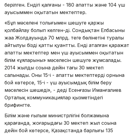
берілген. Ендігі қалғаны - 180 апатты және 104 үш
ауысыммен оқытатын мектептер.
«Бұл мәселені толығымен шешуге қаржы
қолбайлау болып келген-ді. Сондықтан Елбасының
жаңа Жолдауында 70 млрд. теңге бөлінетіні туралы
айтылуы бізді қатты қуантты. Енді аталған қаражат
апатты мектептер мен үш ауысыммен оқытатын
білім «ұяларының» мәселесін шешуге жұмсалады.
2014 жылдың соңына дейін тағы 30 мектеп
салынады. Оның 15-і - апатты мектептердің орнына
бой көтерсе, 15-і - үш ауысымдық білім беру
мәселесін шешеді», - деді Есенғазы Иманғалиев
Орталық коммуникациялар қызметіндегі
брифингте.
Білім және ғылым министрлігінің болжамына
қарағанда, жоғарыдағы 30 мектеп жыл соңына
дейін бой көтерсе, Қазақстанда барлығы 135