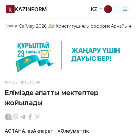
KAZINFORM
KZ
Сайлау-2026
Конституциялық реформа
Арнайы жо
Тренд:
18:46, 25 Қараша 2014
Елімізде апатты мектептер
жойылады
АСТАНА. ҚазАқпарат - «Әлеуметтік