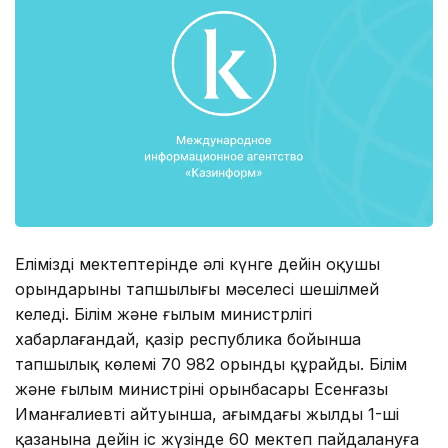
Еліміздің мектептерінде әлі күнге дейін оқушы
орындарының тапшылығы мәселесі шешілмей
келеді. Білім және ғылым министрлігі
хабарлағандай, қазір республика бойынша
тапшылық көлемі 70 982 орынды құрайды. Білім
және ғылым министрінің орынбасары Есенғазы
Иманғалиевтің айтуынша, ағымдағы жылдың 1-ші
қазанына дейін іс жүзінде 60 мектеп пайдалануға