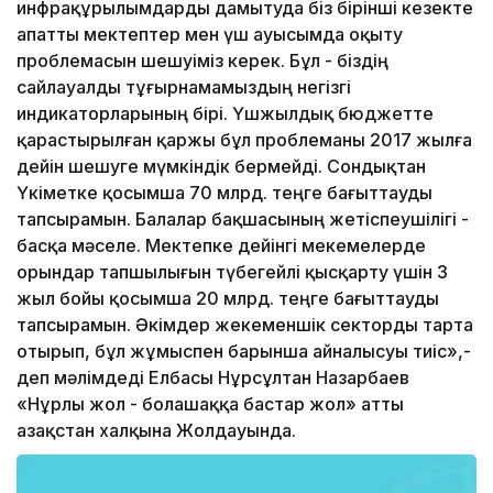
инфрақұрылымдарды дамытуда біз бірінші кезекте
апатты мектептер мен үш ауысымда оқыту
проблемасын шешуіміз керек. Бұл - біздің
сайлауалды тұғырнамамыздың негізгі
индикаторларының бірі. Үшжылдық бюджетте
қарастырылған қаржы бұл проблеманы 2017 жылға
дейін шешуге мүмкіндік бермейді. Сондықтан
Үкіметке қосымша 70 млрд. теңге бағыттауды
тапсырамын. Балалар бақшасының жетіспеушілігі -
басқа мәселе. Мектепке дейінгі мекемелерде
орындар тапшылығын түбегейлі қысқарту үшін 3
жыл бойы қосымша 20 млрд. теңге бағыттауды
тапсырамын. Әкімдер жекеменшік секторды тарта
отырып, бұл жұмыспен барынша айналысуы тиіс»,-
деп мәлімдеді Елбасы Нұрсұлтан Назарбаев
«Нұрлы жол - болашаққа бастар жол» атты
Қазақстан халқына Жолдауында.