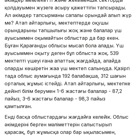
қолдауымен жүзеге асыру қажеттігін тапсырады.
Ал әкімдер тапсырманы сапалы орындай алып жүр
ме? Атап айтарлығы, мектептерде оқушы
орындарының тапшылығы жоқ және балалар үш
ауысыммен оқымайтын облыстар да бар екен.
Бұған Қарағанды облысы мысал бола алады. Үш
ауысыммен оқыту деген бұл облыста жоқ. 539
мектептің үшеуі ғана апаттық жағдайда, алайда
оларды көшіретін жаңа үш мектеп салынуда. Қазіргі
таңда облыс аумағында 192 балабақша, 312 шағын
орталық жұмыс істейді. Атап айтарлығы, мектепке
дейінгі білім берумен 1-6 жастағы балалар - 87,2
пайыз, 3-6 жастағы балалар - 98,3 пайыз
қамтылған.
Енді басқа облыстардағы жағдайға келейік. Облыс
әкімдерінің берген мәліметтерін салыстырып
қарасақ, бұл жұмысқа олар бар ықыласымен,