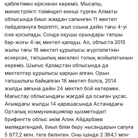
қабілетімен кіріскенін көреміз. Мысалы,
министрліктің тізіміндегі екінші тұрған Алматы
облысында биыл жаңадан салынған 11 мектеп
пайдалануға беріліпті, жыл соңына дейін тағы 4-уі
іске қосылады. Сонда оқушы орындары тапшы
бар-жоғы 4-ақ мектеп қалады. Ал, облыста 2015
жылы тағы 18 мектеп құрылысы жүргізілетінін
ескерсек, тапшылық мәселесі толық жойылатынын
көреміз. Шығыс Қазақстан облысында да
мектептер құрылысы қарқын алған. Орын
тапшылығы байқалған 18 мектеп болса, 2014
жылдың аяғына дейін 24 мектеп бой көтермек.
Маңғыстау облысындағы жағдай да осыған ұқсас.
Ағымдағы жылдың 14 қарашасында Астанадағы
Орталық коммуникациялар қызметіндегі
брифингте облыс әкімі Алик Айдарбаев
мәлімдегендей, биыл білім беру нысандарын салуға
5 977,2 млн. теңге бөлінген. Оның ішінде 2 384,1 млн-