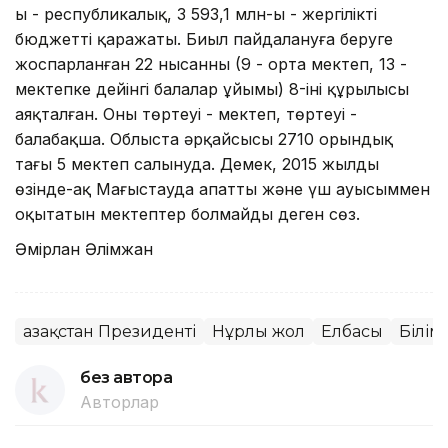
ы - республикалық, 3 593,1 млн-ы - жергілікті
бюджеттің қаражаты. Биыл пайдалануға беруге
жоспарланған 22 нысанның (9 - орта мектеп, 13 -
мектепке дейінгі балалар ұйымы) 8-інің құрылысы
аяқталған. Оның төртеуі - мектеп, төртеуі -
балабақша. Облыста әрқайсысы 2710 орындық
тағы 5 мектеп салынуда. Демек, 2015 жылдың
өзінде-ақ Маңғыстауда апатты және үш ауысыммен
оқытатын мектептер болмайды деген сөз.
Әмірлан Әлімжан
Қазақстан Президенті
Нұрлы жол
Елбасы
Білім
без автора
Авторлар