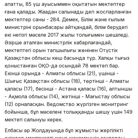
апатты, 85 үш ауысыммен оқытатын мектептер
ғана қалады. Жаңадан салынады деп жоспарланған
мектептер саны - 284. Демек, Білім және ғылым
министрінің орынбасары айтқандай, білім берудегі
екі негізгі мәселе 2017 жылы толығымен шешіледі.
Әзірше аталған министрлік хабарлағандай,
мектептегі орын тапшылығы жөнінен Оңтүстік
Қазақстан облысы көш басында тұр. Халқы тығыз
қоныстанған ОҚО-да осындай 78 мектеп бар.
Екінші орында - Алматы облысы (21), үшінші -
Шығыс Қазақстан облысы (18), төртінші - Алматы
қаласы (17), бесінші - Астана қаласы (16), алтыншы
- Ақмола облысы (14), жетінші - Маңғыстау облысы
(12) орналасқан. Ведомство жүргізген монитринг
бойынша, бұл мәселені толыққанды шешу үшін 149
мектеп салынуы керек.
Елбасы әр Жолдауында бұл жұмысты жергілікті
әкімдер мемлекеттің және жекеменшік сектордың