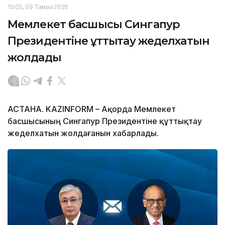
10:05, 09 Тамыз 2026
Мемлекет басшысы Сингапур
Президентіне құттықтау жеделхатын
жолдады
АСТАНА. KAZINFORM – Ақорда Мемлекет
басшысының Сингапур Президентіне құттықтау
жеделхатын жолдағанын хабарлады.