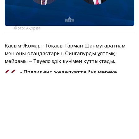
Фото: Ақорда
Қасым-Жомарт Тоқаев Тарман Шанмугаратнам
мен оның отандастарын Сингапурдың ұлттық
мейрамы – Тәуелсіздік күнімен құттықтады.
- Президент жеделхатта бұл мереке
Сингапур халқы үшін ұлттық бірліктің,
мемлекет дербестігінің және орнықты
дамудың айшықты белгісі ретінде ерекше
мәнге ие екенін атап өткен. Сонымен қатар
Қазақстан мен Сингапур арасындағы
достыққа және өзара түсіністікке
негізделген сан қырлы ынтымақтастық қос
халықтың игілігі жолында ұдайы дами