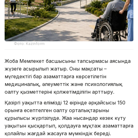
Фото: Kazinform
Жоба Мемлекет басшысының тапсырмасы аясында
жүзеге асырылып жатыр. Оның мақсаты –
мүгедектігі бар азаматтарға көрсетілетін
медициналық, әлеуметтік және психологиялық
оңалту қызметтерінің қолжетімділігін арттыру.
Қазіргі уақытта еліміздің 12 өңірінде әрқайсысы 150
орынға есептелген оңалту орталықтарының
құрылысы жүргізілуде. Жаңа нысандар кезек күту
уақытын қысқартып, қолдауға мұқтаж азаматтарға
қолайлы жағдай жасауға мүмкіндік береді.