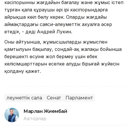
кәсіпорынның жағдайын бағалау және жұмыс істеп
тұрған қала құраушы әрі ірі кәсіпорындарға
айрықша көңіл бөлу керек. Олардың жағдайы
аймақтардағы саяси-әлеуметтік ахуалға әсер
етеді», - деді Андрей Лукин.
Оның айтуынша, жұмысшылардың жұмыспен
қамтылуын бақылау, сондай-ақ жалақы бойынша
берешектің өсуіне жол бермеу үшін еңбек
келісімшарттарын есепке алудың бірыңғай жүйесін
қолдану қажет.
Әлеуметтік сала
Сенат
Парламент
Марлан Жиембай
Авторлар