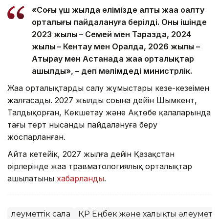
«Соңғы үш жылда елімізде алты жаңа оңалту
орталығы пайдалануға берілді. Оның ішінде
2023 жылы – Семей мен Таразда, 2024
жылы – Кентау мен Оралда, 2026 жылы –
Атырау мен Астанада жаңа орталықтар
ашылды», – деп мәлімдеді министрлік.
Жаңа орталықтарды салу жұмыстары кезең-кезеңімен
жалғасады. 2027 жылдың соңына дейін Шымкент,
Талдықорған, Көкшетау және Ақтөбе қалаларында
тағы төрт нысанды пайдалануға беру
жоспарланған.
Айта кетейік, 2027 жылға дейін Қазақстан
өңірлерінде жаңа травматологиялық орталықтар
ашылатыны
хабарланды
.
Әлеуметтік сала
ҚР Еңбек және халықты әлеуметті