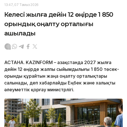
13:47, 07 Тамыз 2026
Келесі жылға дейін 12 өңірде 1 850
орындық оңалту орталығы
ашылады
АСТАНА. KAZINFORM – Қазақстанда 2027 жылға
дейін 12 өңірде жалпы сыйымдылығы 1 850 төсек-
орынды құрайтын жаңа оңалту орталықтары
салынады, деп хабарлайды Еңбек және халықты
әлеуметтік қорғау министрлігі.