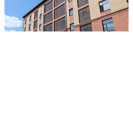
Фото: Ұлытау облысы әкімдігі
Құрылысы аяқталған жаңа тұрғын үйлердегі
пәтерлер халықтың әлеуметтік осал топтары мен
өзге де арнайы санаттар бойынша кезекте тұрған
азаматтарға берілді.
Жалпы, биылғы жылдың соңына дейін Ұлытау
облысында 900-ге жуық отбасын баспанамен