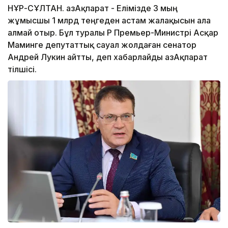
НҰР-СҰЛТАН. ҚазАқпарат - Елімізде 3 мың
жұмысшы 1 млрд теңгеден астам жалақысын ала
алмай отыр. Бұл туралы ҚР Премьер-Министрі Асқар
Маминге депутаттық сауал жолдаған сенатор
Андрей Лукин айтты, деп хабарлайды ҚазАқпарат
тілшісі.