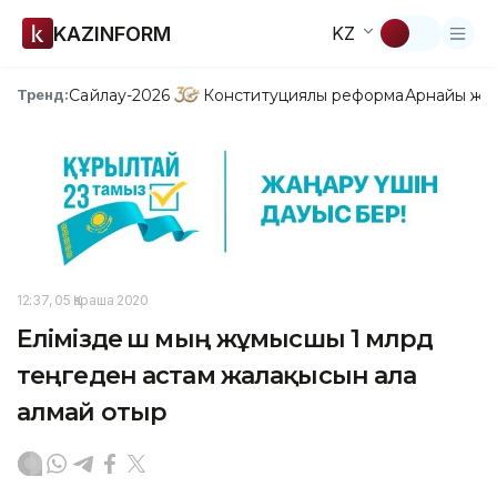
KAZINFORM
KZ
Сайлау-2026
Конституциялық реформа
Арнайы жо
Тренд:
12:37, 05 Қараша 2020
Елімізде үш мың жұмысшы 1 млрд
теңгеден астам жалақысын ала
алмай отыр