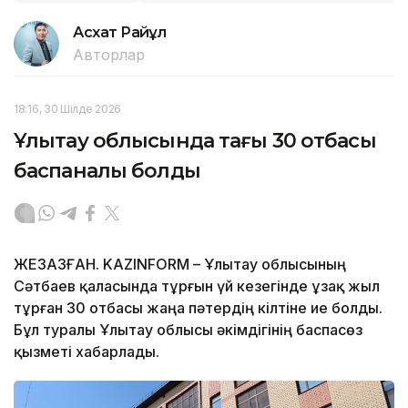
Асхат Райқұл
Авторлар
18:16, 30 Шілде 2026
Ұлытау облысында тағы 30 отбасы
баспаналы болды
ЖЕЗҚАЗҒАН. KAZINFORM – Ұлытау облысының
Сәтбаев қаласында тұрғын үй кезегінде ұзақ жыл
тұрған 30 отбасы жаңа пәтердің кілтіне ие болды.
Бұл туралы Ұлытау облысы әкімдігінің баспасөз
қызметі хабарлады.