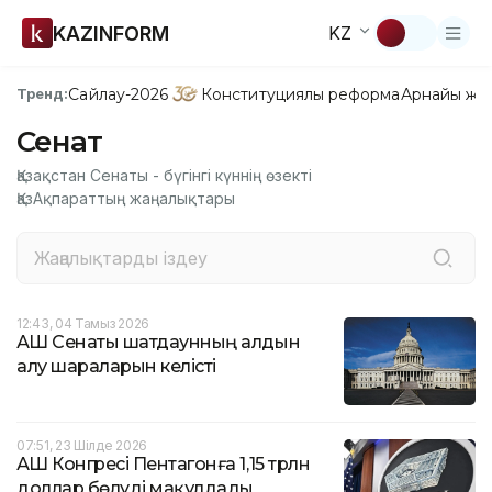
KAZINFORM
KZ
Сайлау-2026
Конституциялық реформа
Арнайы жо
Тренд:
Сенат
Қазақстан Сенаты - бүгінгі күннің өзекті
ҚазАқпараттың жаңалықтары
12:43, 04 Тамыз 2026
АҚШ Сенаты шатдаунның алдын
алу шараларын келісті
07:51, 23 Шілде 2026
АҚШ Конгресі Пентагонға 1,15 трлн
доллар бөлуді мақұлдады