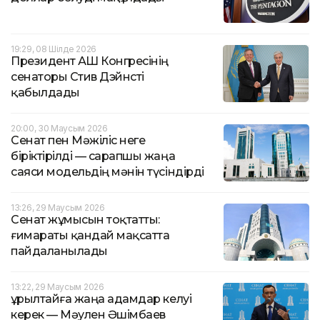
19:29, 08 Шілде 2026
Президент АҚШ Конгресінің
сенаторы Стив Дэйнсті
қабылдады
20:00, 30 Маусым 2026
Сенат пен Мәжіліс неге
біріктірілді — сарапшы жаңа
саяси модельдің мәнін түсіндірді
13:26, 29 Маусым 2026
Сенат жұмысын тоқтатты:
ғимараты қандай мақсатта
пайдаланылады
13:22, 29 Маусым 2026
Құрылтайға жаңа адамдар келуі
керек — Мәулен Әшімбаев