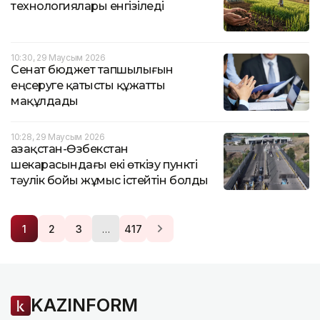
технологиялары енгізіледі
10:30, 29 Маусым 2026
Сенат бюджет тапшылығын
еңсеруге қатысты құжатты
мақұлдады
10:28, 29 Маусым 2026
Қазақстан-Өзбекстан
шекарасындағы екі өткізу пункті
тәулік бойы жұмыс істейтін болды
…
1
2
3
417
KAZINFORM