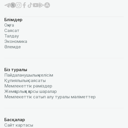
Бөлімдер
Оқиға
Саясат
Талдау
Экономика
Әлемде
Біз туралы
Пайдаланушылық келiciм
Құпиялылық саясаты
Мемлекеттік рәміздер
Жемқорлыққа қарсы шаралар
Мемлекеттік сатып алу туралы мәлiметтер
Басқалар
Сайт картасы