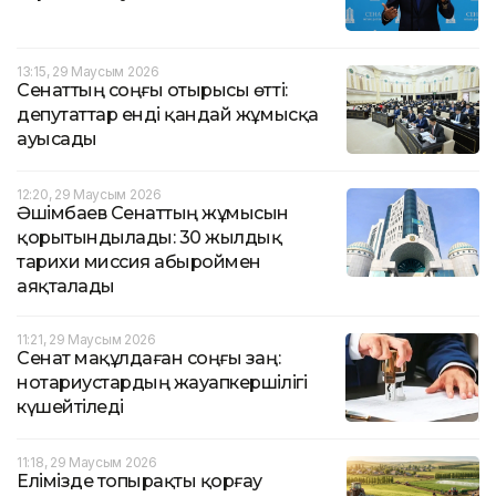
13:15, 29 Маусым 2026
Сенаттың соңғы отырысы өтті:
депутаттар енді қандай жұмысқа
ауысады
12:20, 29 Маусым 2026
Әшімбаев Сенаттың жұмысын
қорытындылады: 30 жылдық
тарихи миссия абыроймен
аяқталады
11:21, 29 Маусым 2026
Сенат мақұлдаған соңғы заң:
нотариустардың жауапкершілігі
күшейтіледі
11:18, 29 Маусым 2026
Елімізде топырақты қорғау