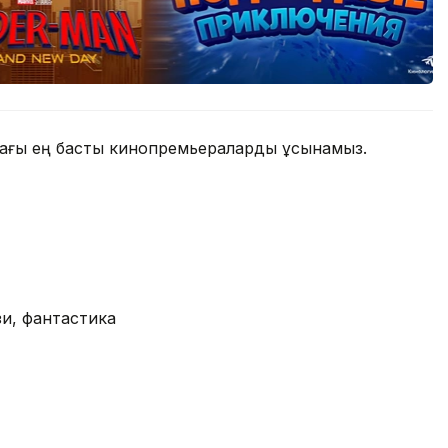
адағы ең басты кинопремьераларды ұсынамыз.
и, фантастика