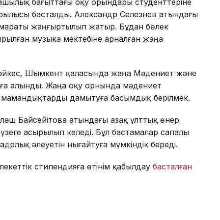
шылық бағыттағы оқу орындары студенттеріне
рылысы басталды. Александр Селезнев атындағы
имараты жаңғыртылып жатыр. Бұдан бөлек
ылған музыка мектебіне арналған жаңа
йкес, Шымкент қаласында жаңа Мәдениет және
лға алынды. Жаңа оқу орнында мәдениет
 мамандықтарды дамытуға басымдық берілмек.
әш Байсейітова атындағы Қазақ ұлттық өнер
үзеге асырылып келеді. Бұл бастамалар сапалы
адрлық әлеуетін нығайтуға мүмкіндік береді.
лекеттік стипендияға өтінім қабылдау
басталған