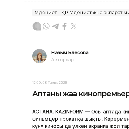
Мәдениет
ҚР Мәдениет және ақпарат м
Назым Бөлесова
Авторлар
12:00, 08 Тамыз 2026
Аптаның жаңа кинопремь
АСТАНА. KAZINFORM — Осы аптада ки
фильмдер прокатқа шықты. Көрермен
күн» киносы да үлкен экранға жол т