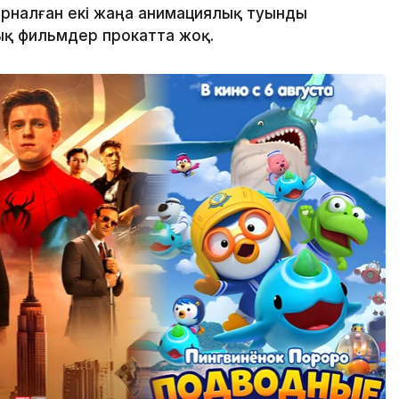
арналған екі жаңа анимациялық туынды
ық фильмдер прокатта жоқ.