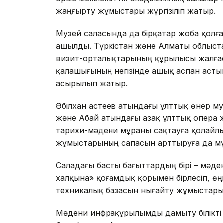
жаңғырту жұмыстары жүргізіліп жатыр.
Музей саласында да бірқатар жоба қолғ
ашылды. Түркістан және Алматы облыста
визит-орталықтарының құрылысы жалғас
қалашығының негізінде ашық аспан асты
асырылып жатыр.
Әбілхан Қастеев атындағы ұлттық өнер м
және Абай атындағы Қазақ ұлттық опера
тарихи-мәдени мұраны сақтауға қолайлы
жұмыстарының сапасын арттыруға да мүм
Саладағы басты бағыттардың бірі – мәден
халқына» қоғамдық қорымен бірлесіп, ө
техникалық базасын нығайту жұмыстары 
Мәдени инфрақұрылымды дамыту білікті 