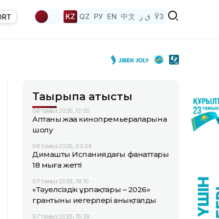
KZ
QZ
РУ
EN
中文
ق ز
ЎЗ
ORT
Тақырыпқа қатысты
08 тамыз 2026, 12:00
Аптаның жаңа кинопремьераларына
шолу
08 тамыз 2026, 03:04
Димаштың Испаниядағы фанаттары
18 мыңға жетті
07 тамыз 2026, 18:10
«Тәуелсіздік ұрпақтары – 2026»
грантының иегерлері анықталды
07 тамыз 2026, 15:39