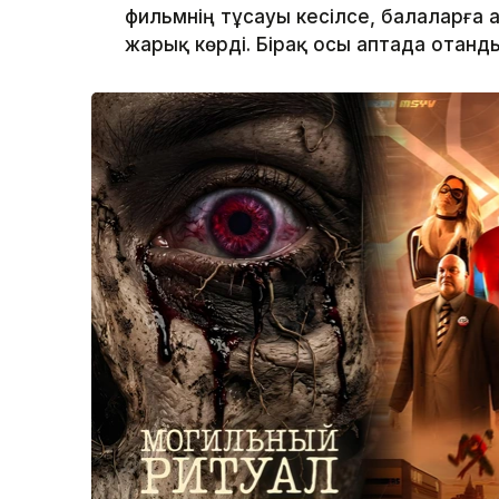
фильмнің тұсауы кесілсе, балаларға 
жарық көрді. Бірақ осы аптада отанд