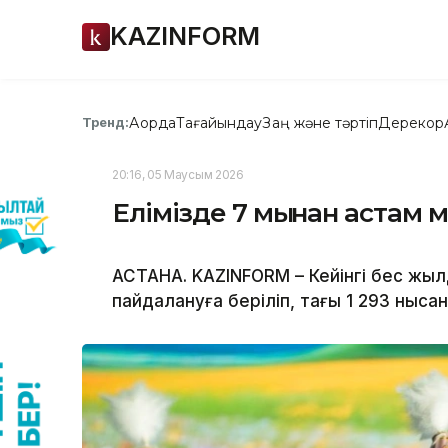
KAZINFORM
Ақорда
Тағайындау
Заң және тәртіп
Дерекқор
Тренд:
20:16, 05 Маусым 2026
Елімізде 7 мыңнан астам
АСТАНА. KAZINFORM – Кейінгі бес жыл
пайдалануға беріліп, тағы 1 293 ныс