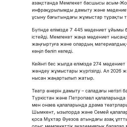
Қазақстанда Мемлекет басшысы Қасым-Ж
инфрақұрылымды дамыту және мәдениет м
ұсыну бағытындағы жұмыстар тұрақты т
Бүгінде елімізде 7 445 мәдениет ұйымы
істейді. Мемлекет жаңа мәдениет нысан
жаңғыртуға және олардың материалдық-т
көңіл бөліп келеді.
Кейінгі бес жылда елімізде 274 мәдениет
жөндеу жұмыстары жүргізілді. Ал 2026 
нысан жаңартылып жатыр.
Театр өнерін дамыту – саладағы негізгі 
Түркістан және Петропавл қалаларында 
мен Қонаев қалаларында драма театрла
Шымкент, Қызылорда және Семей қалалар
қоса Мұхтар Әуезов атындағы Қазақ ұлт
орыс мемлекеттік академиялық балалар 