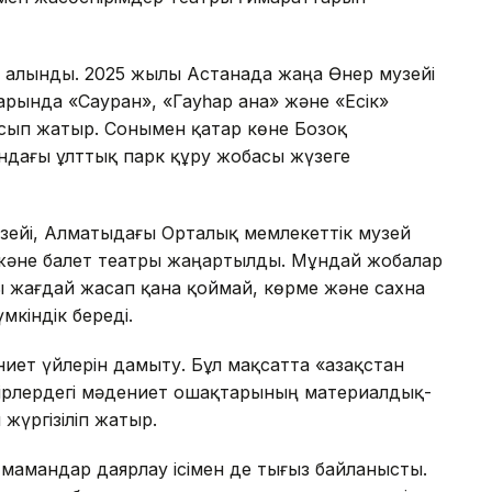
а алынды. 2025 жылы Астанада жаңа Өнер музейі
рында «Сауран», «Гауһар ана» және «Есік»
ып жатыр. Сонымен қатар көне Бозоқ
ндағы ұлттық парк құру жобасы жүзеге
узейі, Алматыдағы Орталық мемлекеттік музей
 және балет театры жаңартылды. Мұндай жобалар
 жағдай жасап қана қоймай, көрме және сахна
кіндік береді.
иет үйлерін дамыту. Бұл мақсатта «Қазақстан
ңірлердегі мәдениет ошақтарының материалдық-
жүргізіліп жатыр.
мамандар даярлау ісімен де тығыз байланысты.