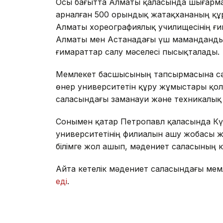
Осы бағытта Алматы қаласында шығарма
арналған 500 орындық жатақхананың құ
Алматы хореографиялық училищесінің ғ
Алматы мен Астанадағы үш мамандандыр
ғимараттар салу мәселесі пысықталады.
Мемлекет басшысының тапсырмасына сә
өнер университетін құру жұмыстары қо
саласындағы заманауи және техникалық
Сонымен қатар Петропавл қаласында Күл
университетінің филиалын ашу жобасы ж
білімге жол ашып, мәдениет саласының к
Айта кетелік мәдениет саласындағы мем
еді
.