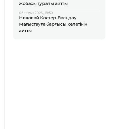
жобасы туралы айтты
06 тамыз 2026, 18:50
Николай Костер-Вальдау
Маңғыстауға барғысы келетінін
айтты