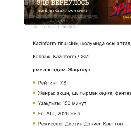
Коллаж: Kazinform / ЖИ
Kazinform тілшісінің шолуында осы апт
Коллаж: Kazinform / ЖИ
Өрмекші-адам: Жаңа күн
Рейтинг: 7.8
Жанры: экшн, шытырман оқиға, фэнтез
Ұзақтығы: 150 минут
Ел: АҚШ, 2026 жыл
Режиссері: Дестин Дэниел Креттон