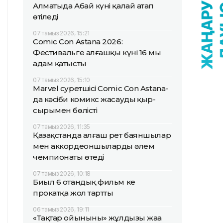
Алматыда Абай күні қалай атап
өтіледі
07 тамыз 2026, 15:21
Comic Con Astana 2026:
Фестивальге алғашқы күні 16 мың
адам қатысты
07 тамыз 2026, 15:10
Marvel суретшісі Comic Con Astana-
да кәсіби комикс жасаудың қыр-
сырымен бөлісті
07 тамыз 2026, 11:35
Қазақстанда алғаш рет баяншылар
мен аккордеоншылардың әлем
чемпионаты өтеді
07 тамыз 2026, 10:18
Биыл 6 отандық фильм кең
прокатқа жол тартты
06 тамыз 2026, 19:11
«Тақтар ойынының» жұлдызы жаңа