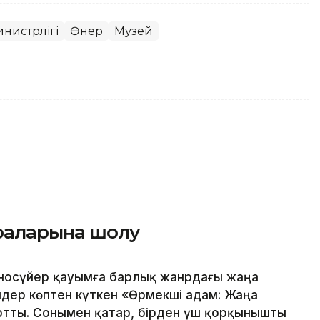
инистрлігі
Өнер
Музей
ераларына шолу
носүйер қауымға барлық жанрдағы жаңа
дер көптен күткен «Өрмекші адам: Жаңа
артты. Сонымен қатар, бірден үш қорқынышты