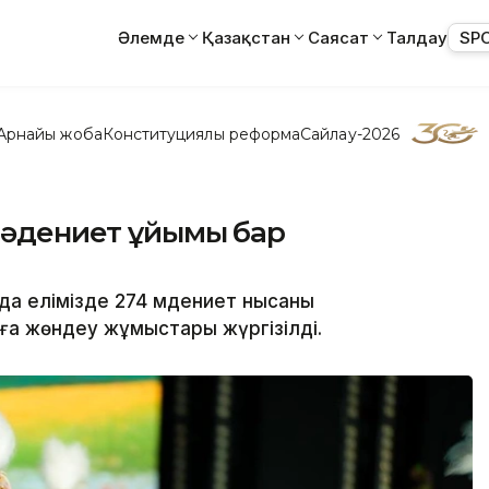
Әлемде
Қазақстан
Саясат
Талдау
SP
Арнайы жоба
Конституциялық реформа
Сайлау-2026
 мәдениет ұйымы бар
да елімізде 274 мәдениет нысаны
анға жөндеу жұмыстары жүргізілді.