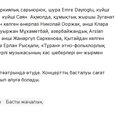
үркиялық сарыюрюк, шура Emre Dayioglu, күйші
в, күйші Саян Ақмолда, құмықтық жыршы Зуганат
н келген өнерпаз Николай Ооржак, әнші Клара
уыржан Мұхаметбай, әзербайжандық Arslan
li, әнші Жанаргүл Сәркенова, Қытайдан келген
і Ерлан Рысқали, «Тұран» этно-фольклорлық
түрлі музыкасының хас шеберлері ән-жырмен
театрында өтуде. Концерттің басталуы сағат
тып алуға болады.
р
Басты жаңалық