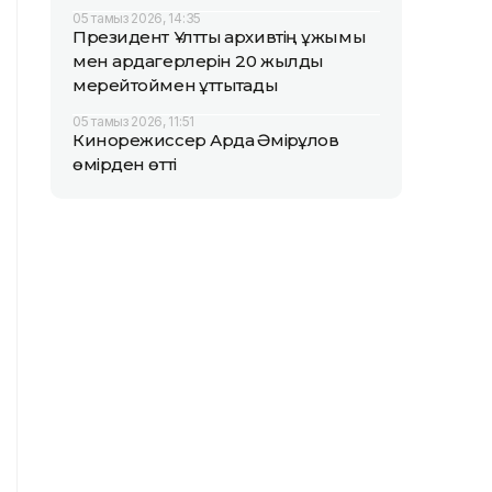
05 тамыз 2026, 14:35
Президент Ұлттық архивтің ұжымы
мен ардагерлерін 20 жылдық
мерейтоймен құттықтады
05 тамыз 2026, 11:51
Кинорежиссер Ардақ Әмірқұлов
өмірден өтті