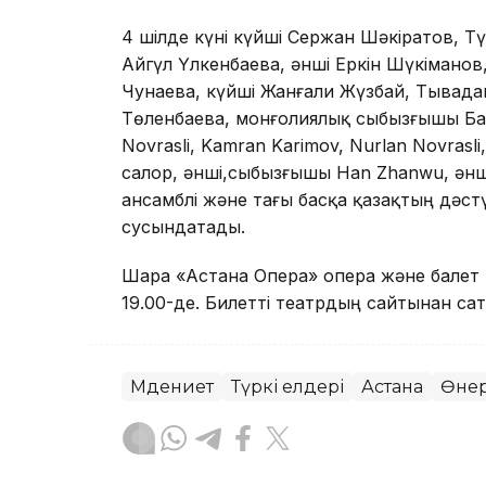
4 шілде күні күйші Сержан Шәкіратов, Т
Айгүл Үлкенбаева, әнші Еркін Шүкімано
Чунаева, күйші Жанғали Жүзбай, Тывада
Төленбаева, монғолиялық сыбызғышы Ба
Novrasli, Kamran Karimov, Nurlan Novras
салор, әнші,сыбызғышы Han Zhanwu, әнш
ансамблі және тағы басқа қазақтың дәс
сусындатады.
Шара «Астана Опера» опера және балет 
19.00-де. Билетті театрдың сайтынан са
Мәдениет
Түркі елдері
Астана
Өне