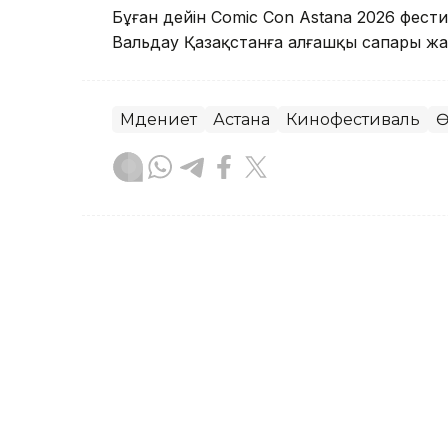
Бұған дейін Comic Con Astana 2026 фест
Вальдау Қазақстанға алғашқы сапары ж
Мәдениет
Астана
Кинофестиваль
Ө
Назерке Сүйіндік
Авторлар
18:50, 06 Тамыз 2026
Николай Костер-Вальдау
келетінін айтты