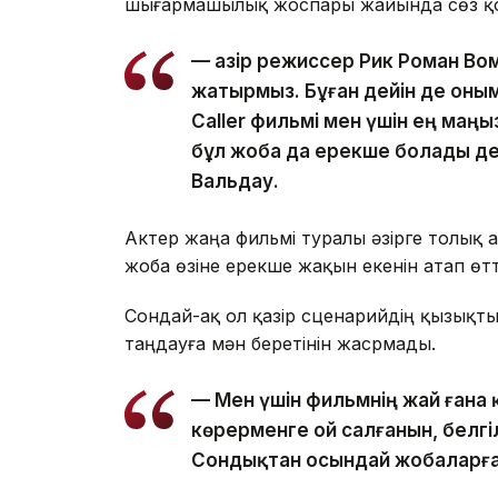
шығармашылық жоспары жайында сөз қо
— Қазір режиссер Рик Роман Вом
жатырмыз. Бұған дейін де оным
Caller фильмі мен үшін ең маң
бұл жоба да ерекше болады де
Вальдау.
Актер жаңа фильмі туралы әзірге толық 
жоба өзіне ерекше жақын екенін атап өтт
Сондай-ақ ол қазір сценарийдің қызықт
таңдауға мән беретінін жасрмады.
— Мен үшін фильмнің жай ғана 
көрерменге ой салғанын, белгіл
Сондықтан осындай жобаларға 