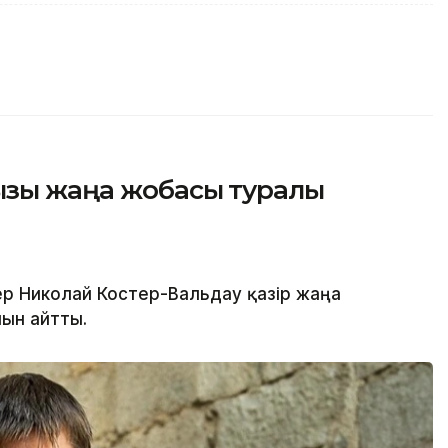
ызы жаңа жобасы туралы
р Николай Костер-Вальдау қазір жаңа
нын айтты.