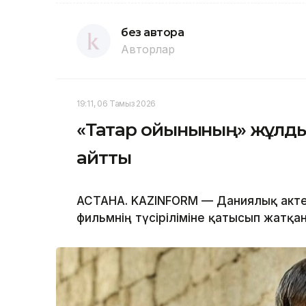
без автора
Авторлар
19:11, 06 Тамыз 2026
«Тақтар ойынының» жұлд
айтты
АСТАНА. KAZINFORM — Даниялық акте
фильмнің түсіріліміне қатысып жатқа