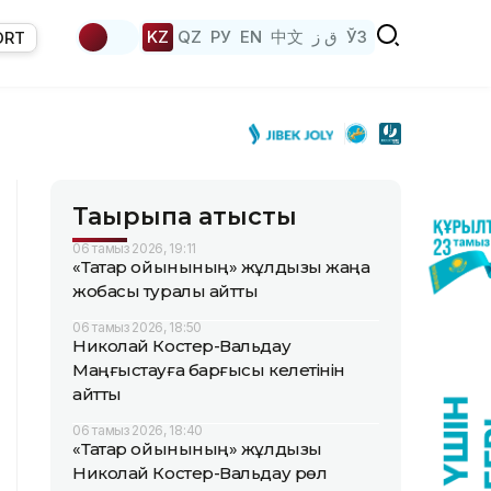
KZ
QZ
РУ
EN
中文
ق ز
ЎЗ
ORT
Тақырыпқа қатысты
06 тамыз 2026, 19:11
«Тақтар ойынының» жұлдызы жаңа
жобасы туралы айтты
06 тамыз 2026, 18:50
Николай Костер-Вальдау
Маңғыстауға барғысы келетінін
айтты
06 тамыз 2026, 18:40
«Тақтар ойынының» жұлдызы
Николай Костер-Вальдау рөл