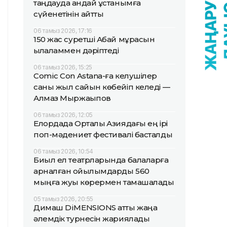
таңдауда қандай ұстанымға
сүйенетінін айтты
06 тамыз 2026, 17:16
150 жас суретші Абай мұрасын
қылқаламмен дәріптеді
06 тамыз 2026, 15:25
Comic Con Astana-ға келушілер
саны жыл сайын көбейіп келеді —
Алмаз Мыржақыпов
06 тамыз 2026, 12:05
Елордада Орталық Азиядағы ең ірі
поп-мәдениет фестивалі басталды
06 тамыз 2026, 10:54
Биыл ел театрларында балаларға
арналған қойылымдарды 560
мыңға жуық көрермен тамашалады
05 тамыз 2026, 20:55
Димаш DiMENSIONS атты жаңа
әлемдік турнесін жариялады