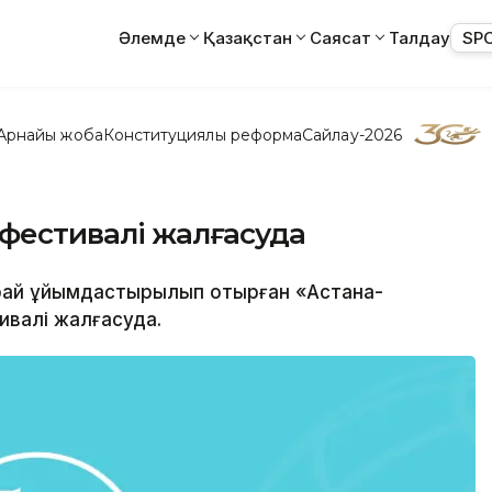
Әлемде
Қазақстан
Саясат
Талдау
SP
Арнайы жоба
Конституциялық реформа
Сайлау-2026
 фестивалі жалғасуда
 орай ұйымдастырылып отырған «Астана-
ивалі жалғасуда.