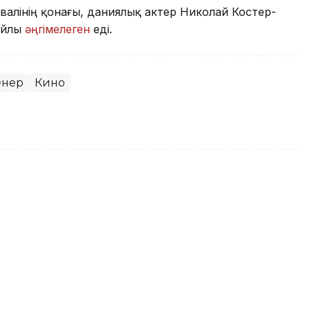
ивалінің қонағы, даниялық актер Николай Костер-
айлы
әңгімелеген
еді.
нер
Кино
 Маңғыстауға барғысы