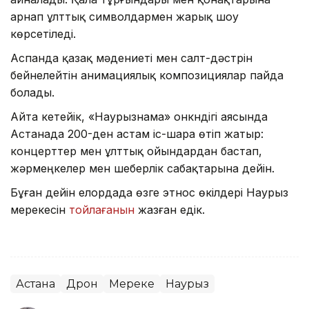
арнап ұлттық символдармен жарық шоу
көрсетіледі.
Аспанда қазақ мәдениеті мен салт-дәстүрін
бейнелейтін анимациялық композициялар пайда
болады.
Айта кетейік, «Наурызнама» онкүндігі аясында
Астанада 200-ден астам іс-шара өтіп жатыр:
концерттер мен ұлттық ойындардан бастап,
жәрмеңкелер мен шеберлік сабақтарына дейін.
Бұған дейін елордада өзге этнос өкілдері Наурыз
мерекесін
тойлағанын
жазған едік.
Астана
Дрон
Мереке
Наурыз