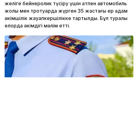
желіге бейнеролик түсіру үшін атпен автомобиль
жолы мен тротуарда жүрген 35 жастағы ер адам
әкімшілік жауапкершілікке тартылды. Бұл туралы
елорда әкімдігі мәлім етті.
Фото: Виктор Федюнин / Kazinform
35 жастағы ер адам елордадағы ойын-сауық
орындарының біріне бейнеролик түсіру мақсатында