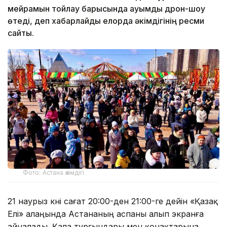
мейрамын тойлау барысында ауқымды дрон-шоу
өтеді, деп хабарлайды елорда әкімдігінің ресми
сайты.
Фото: Астана әкімдігі
21 наурыз күні сағат 20:00-ден 21:00-ге дейін «Қазақ
Елі» алаңында Астананың аспаны алып экранға
айналады. Қала тұрғындары мен қонақтарына