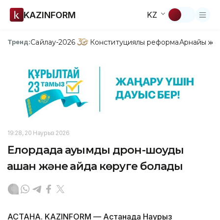
KAZINFORM
KZ
Сайлау-2026
Конституциялық реформа
Арнайы жо
Тренд:
19:28, 20 Наурыз 2026
Елордада ауқымды дрон-шоуды
қашан және қайда көруге болады
АСТАНА. KAZINFORM — Астанада Наурыз