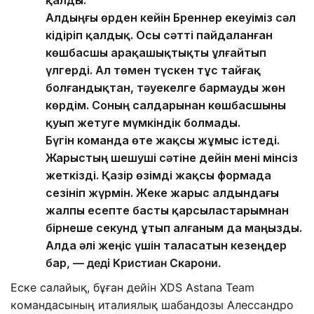
қалды.
Алдыңғы өрден кейін Бреннер екеуіміз сәл
кідіріп қалдық. Осы сәтті пайдаланған
көшбасшы арақашықтықты ұлғайтып
үлгерді. Ал төмен түскен тұс тайғақ
болғандықтан, тәуекелге бармауды жөн
көрдім. Соның салдарынан көшбасшыны
қуып жетуге мүмкіндік болмады.
Бүгін команда өте жақсы жұмыс істеді.
Жарыстың шешуші сәтіне дейін мені мінсіз
жеткізді. Қазір өзімді жақсы формада
сезініп жүрмін. Жеке жарыс алдындағы
жалпы есепте басты қарсыластарымнан
бірнеше секунд ұтып алғаным да маңызды.
Алда әлі жеңіс үшін таласатын кезеңдер
бар
, — деді Кристиан Скарони.
Еске салайық, бұған дейін XDS Astana Team
командасының италиялық шабандозы Алессандро