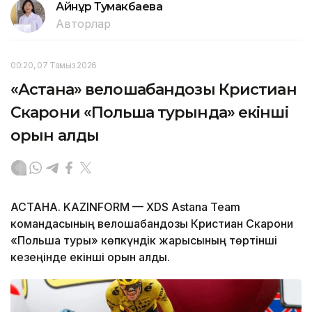
Айнұр Тумакбаева
Авторлар
00:20, 07 Тамыз 2026
«Астана» велошабандозы Кристиан
Скарони «Польша турында» екінші
орын алды
АСТАНА. KAZINFORM — XDS Astana Team
командасының велошабандозы Кристиан Скарони
«Польша туры» көпкүндік жарысының төртінші
кезеңінде екінші орын алды.