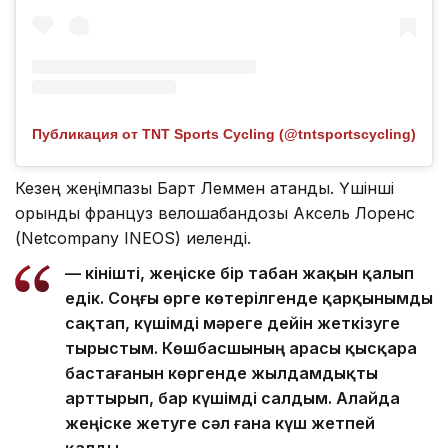
Публикация от TNT Sports Cycling (@tntsportscycling)
Кезең жеңімпазы Барт Леммен атанды. Үшінші
орынды француз велошабандозы Аксель Лоренс
(Netcompany INEOS) иеленді.
— Өкінішті, жеңіске бір табан жақын қалып
едік. Соңғы өрге көтерілгенде қарқынымды
сақтап, күшімді мәреге дейін жеткізуге
тырыстым. Көшбасшының арасы қысқара
бастағанын көргенде жылдамдықты
арттырып, бар күшімді салдым. Алайда
жеңіске жетуге сәл ғана күш жетпей