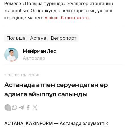
Ромеле «Польша турында» жүлдегер атанғанын
жазғанбыз. Ол көпкүндік веложарыстың үшінші
кезеңінде мәреге
үшінші болып жетті.
Польша
Астана
Велоспорт
Мейірман Лес
Авторлар
23:00, 06 Тамыз 2026
Астанада атпен серуендеген ер
адамға айыппұл салынды
АСТАНА. KAZINFORM — Астанада әлеуметтік