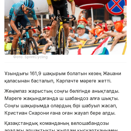
Фото: SprintCycling
Ұзындығы 161,9 шақырым болатын кезең Жаuани
қаласынан басталып, Карпачте мәреге жетті.
Жеңімпаз жарыстың соңғы бөлігінде анықталды.
Мәреге жақындағанда үш шабандоз алға шықты.
Соңғы шақырымда олардың бірі шабуыл жасап,
Кристиан Скарони ғана оған жауап бере алды.
Қазақстандық команданың велошабандозы
арадағы алшақтықты жылдам қысқартқанымен,